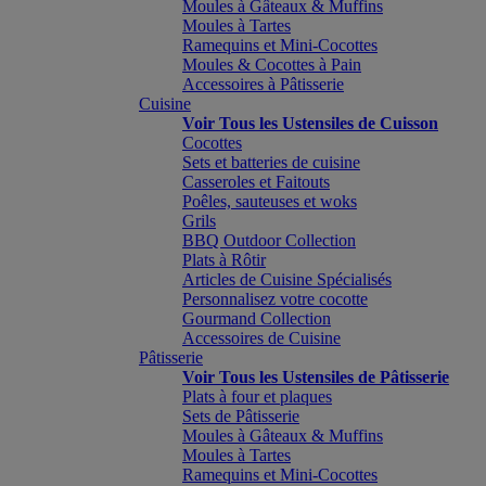
Moules à Gâteaux & Muffins
Moules à Tartes
Ramequins et Mini-Cocottes
Moules & Cocottes à Pain
Accessoires à Pâtisserie
Cuisine
Voir Tous les Ustensiles de Cuisson
Cocottes
Sets et batteries de cuisine
Casseroles et Faitouts
Poêles, sauteuses et woks
Grils
BBQ Outdoor Collection
Plats à Rôtir
Articles de Cuisine Spécialisés
Personnalisez votre cocotte
Gourmand Collection
Accessoires de Cuisine
Pâtisserie
Voir Tous les Ustensiles de Pâtisserie
Plats à four et plaques
Sets de Pâtisserie
Moules à Gâteaux & Muffins
Moules à Tartes
Ramequins et Mini-Cocottes