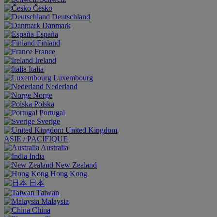
Česko
Deutschland
Danmark
España
Finland
France
Ireland
Italia
Luxembourg
Nederland
Norge
Polska
Portugal
Sverige
United Kingdom
ASIE / PACIFIQUE
Australia
India
New Zealand
Hong Kong
日本
Taiwan
Malaysia
China