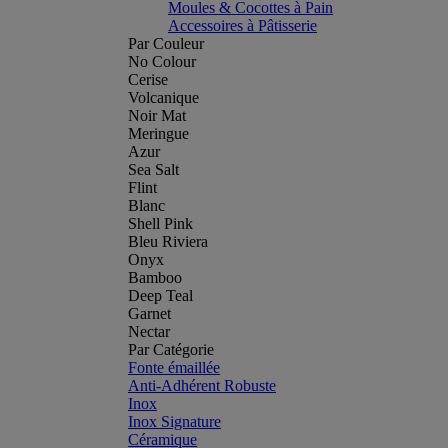
Moules & Cocottes à Pain
Accessoires à Pâtisserie
Par Couleur
No Colour
Cerise
Volcanique
Noir Mat
Meringue
Azur
Sea Salt
Flint
Blanc
Shell Pink
Bleu Riviera
Onyx
Bamboo
Deep Teal
Garnet
Nectar
Par Catégorie
Fonte émaillée
Anti-Adhérent Robuste
Inox
Inox Signature
Céramique