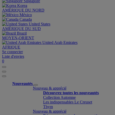
Singapore
Korea
AMÉRIQUE DU NORD
México
Canada
United States
AMÉRIQUE DU SUD
Brazil
MOYEN-ORIENT
United Arab Emirates
AFRIQUE
Se connecter
Liste d'envies
0
Nouveautés
Nouveau & apprécié
Découvrez toutes les nouveautés
Collection Automne
Les indispensables Le Creuset
Thym
Nouveau & apprécié