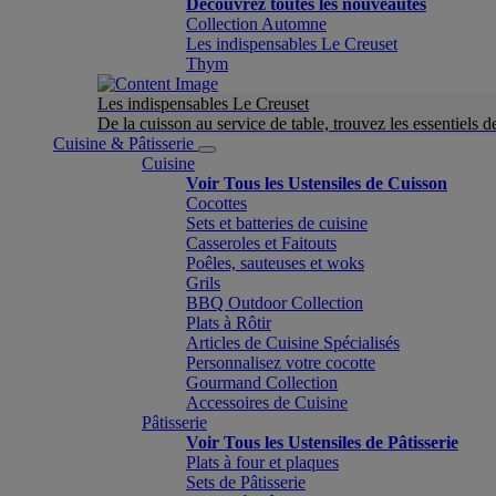
Découvrez toutes les nouveautés
Collection Automne
Les indispensables Le Creuset
Thym
Les indispensables Le Creuset
De la cuisson au service de table, trouvez les essentiels d
Cuisine & Pâtisserie
Cuisine
Voir Tous les Ustensiles de Cuisson
Cocottes
Sets et batteries de cuisine
Casseroles et Faitouts
Poêles, sauteuses et woks
Grils
BBQ Outdoor Collection
Plats à Rôtir
Articles de Cuisine Spécialisés
Personnalisez votre cocotte
Gourmand Collection
Accessoires de Cuisine
Pâtisserie
Voir Tous les Ustensiles de Pâtisserie
Plats à four et plaques
Sets de Pâtisserie