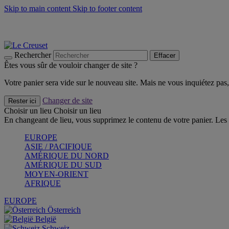
Skip to main content
Skip to footer content
Faites vivre l’été avec la Collection BBQ Outdoor & Thym -
Cra
Les indispensables Le Creuset -
Craquez
Newsletter: Inscrivez-vous et économisez 10%! -
Inscrivez-vous 
Rechercher
Effacer
Êtes vous sûr de vouloir changer de site ?
Votre panier sera vide sur le nouveau site. Mais ne vous inquiétez pas, 
Changer de site
Rester ici
Choisir un lieu
Choisir un lieu
En changeant de lieu, vous supprimez le contenu de votre panier. Les 
EUROPE
ASIE / PACIFIQUE
AMÉRIQUE DU NORD
AMÉRIQUE DU SUD
MOYEN-ORIENT
AFRIQUE
EUROPE
Österreich
België
Schweiz