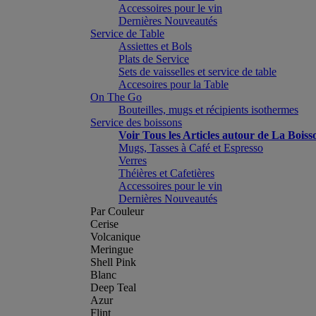
Accessoires pour le vin
Dernières Nouveautés
Service de Table
Assiettes et Bols
Plats de Service
Sets de vaisselles et service de table
Accesoires pour la Table
On The Go
Bouteilles, mugs et récipients isothermes
Service des boissons
Voir Tous les Articles autour de La Boiss
Mugs, Tasses à Café et Espresso
Verres
Théières et Cafetières
Accessoires pour le vin
Dernières Nouveautés
Par Couleur
Cerise
Volcanique
Meringue
Shell Pink
Blanc
Deep Teal
Azur
Flint