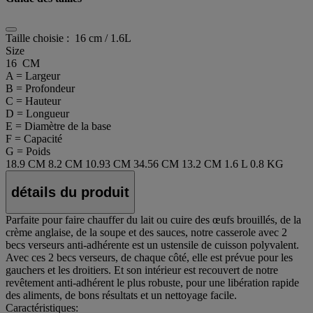
Taille choisie :
16 cm / 1.6L
Size
16 CM
A = Largeur
B = Profondeur
C = Hauteur
D = Longueur
E = Diamètre de la base
F = Capacité
G = Poids
18.9 CM
8.2 CM
10.93 CM
34.56 CM
13.2 CM
1.6 L
0.8 KG
détails du produit
Parfaite pour faire chauffer du lait ou cuire des œufs brouillés, de la
crème anglaise, de la soupe et des sauces, notre casserole avec 2
becs verseurs anti-adhérente est un ustensile de cuisson polyvalent.
Avec ces 2 becs verseurs, de chaque côté, elle est prévue pour les
gauchers et les droitiers. Et son intérieur est recouvert de notre
revêtement anti-adhérent le plus robuste, pour une libération rapide
des aliments, de bons résultats et un nettoyage facile.
Caractéristiques: