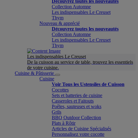
Découvrez toutes les nouveautés
Collection Automne
Les indispensables Le Creuset
Thym
Nouveau & apprécié
Découvrez toutes les nouveautés
Collection Automne
Les indispensables Le Creuset
Thym
Les indispensables Le Creuset
De la cuisson au service de table, trouvez les essentiels
de votre cuisine.
Cuisine & Pâtisserie
Cuisine
Voir Tous les Ustensiles de Cuisson
Cocottes
Sets et batteries de cuisine
Casseroles et Faitouts
Poêles, sauteuses et woks
Grils
BBQ Outdoor Collection
Plats à Rôtir
Articles de Cuisine Spécialisés
Personnalisez votre cocotte