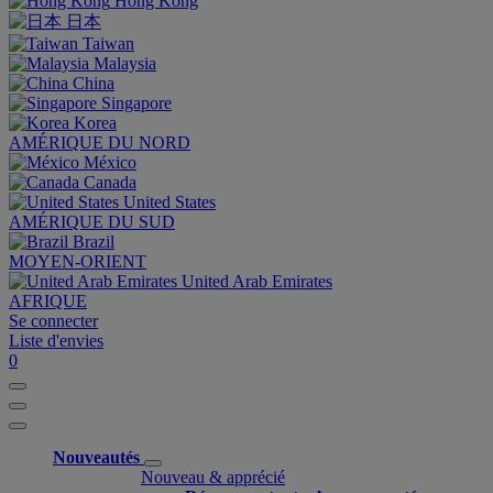
Hong Kong
日本
Taiwan
Malaysia
China
Singapore
Korea
AMÉRIQUE DU NORD
México
Canada
United States
AMÉRIQUE DU SUD
Brazil
MOYEN-ORIENT
United Arab Emirates
AFRIQUE
Se connecter
Liste d'envies
0
Nouveautés
Nouveau & apprécié