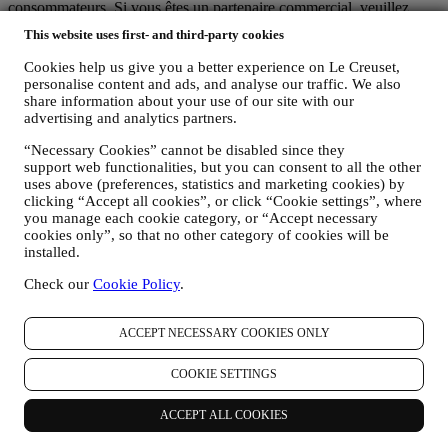
consommateurs. Si vous êtes un partenaire commercial, veuillez
consulter la politique de confidentialité B2B
ici
.
This website uses first- and third-party cookies
Nous nous engageons à respecter votre vie privée et à protéger vos
données personnelles ! Nous serons toujours transparents quant à la
Cookies help us give you a better experience on Le Creuset,
question de savoir comment et pourquoi nous utilisons vos données.
personalise content and ads, and analyse our traffic. We also
La sécurité lors des achats en ligne est notre priorité
share information about your use of our site with our
Vos données personnelles font l’objet d’une conservation sécurisée
advertising and analytics partners.
et en toute confidentialité, conformément aux législations
“Necessary Cookies” cannot be disabled since they
européenne et nationale en matière de protection des données. Nous
support web functionalities, but you can consent to all the other
savons que la sécurité est très importante dans le cadre des achats en
uses above (preferences, statistics and marketing cookies) by
ligne et c’est pourquoi nous avons recours aux technologies les plus
clicking “Accept all cookies”, or click “Cookie settings”, where
récentes pour protéger vos données personnelles et les détails de
you manage each cookie category, or “Accept necessary
votre carte de crédit.
cookies only”, so that no other category of cookies will be
Nous utilisons les données pour faciliter vos achats et adapter nos
installed.
services à vos besoins
Nous analysons la façon dont les utilisateurs utilisent notre site web
Check our
Cookie Policy
.
et nos services en vue de rendre la démarche plus facile et plus
intéressante.
Nous utilisons les données pour optimaliser l’expérience culinaire
ACCEPT NECESSARY COOKIES ONLY
avec Le Creuset et pour vous transmettre des nouvelles et des offres
spéciales
COOKIE SETTINGS
Si vous décidez de faire partie de la base de données de clients du
groupe et de recevoir les newsletters et les communications
ACCEPT ALL COOKIES
marketing de Le Creuset, nous vous enverrons des informations
personnalisées et vous informerons du lancement de nouveaux