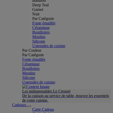
Bamboo
Deep Teal
Garnet
Nuit
Par Catégorie
Fonte émaillée
Céramique
Bouilloires
Moulins
Silicone
Ustensiles de cuisine
Par Couleur
Par Catégorie
Fonte émaillée
Céramique
Bouilloires
Moulins
Silicone
Ustensiles de cuisine
Les indispensables Le Creuset
De la cuisson au service de table, trouvez les essentiels
de votre cuisine.
Cadeaux
Carte Cadeau