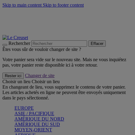
Skip to main content
Skip to footer content
Faites vivre l’été avec la Collection BBQ Outdoor & Thym -
Craquez
Les indispensables Le Creuset -
Craquez
Newsletter: Inscrivez-vous et économisez 10%! -
Inscrivez-vous
maintenant
Rechercher
Effacer
Êtes vous sûr de vouloir changer de site ?
Votre panier sera vide sur le nouveau site. Mais ne vous inquiétez
pas, votre panier reste disponible ici à votre retour.
Changer de site
Rester ici
Choisir un lieu
Choisir un lieu
En changeant de lieu, vous supprimez le contenu de votre panier.
Les articles achetés en ligne ne peuvent être envoyés uniquement
dans le pays sélectionné.
EUROPE
ASIE / PACIFIQUE
AMÉRIQUE DU NORD
AMÉRIQUE DU SUD
MOYEN-ORIENT