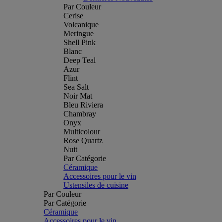
Par Couleur
Cerise
Volcanique
Meringue
Shell Pink
Blanc
Deep Teal
Azur
Flint
Sea Salt
Noir Mat
Bleu Riviera
Chambray
Onyx
Multicolour
Rose Quartz
Nuit
Par Catégorie
Céramique
Accessoires pour le vin
Ustensiles de cuisine
Par Couleur
Par Catégorie
Céramique
Accessoires pour le vin