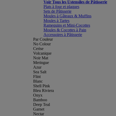
Voir Tous les Ustensiles de Pâtisserie
Plats à four et plaques
Sets de Pâtisserie
Moules à Gâteaux & Muffins
Moules à Tartes
Ramequins et Mini-Cocottes
Moules & Cocottes à Pain
Accessoires à Pâtisserie
Par Couleur
No Colour
Cerise
Volcanique
Noir Mat
Meringue
Azur
Sea Salt
Flint
Blanc
Shell Pink
Bleu Riviera
Onyx
Bamboo
Deep Teal
Garnet
Nectar