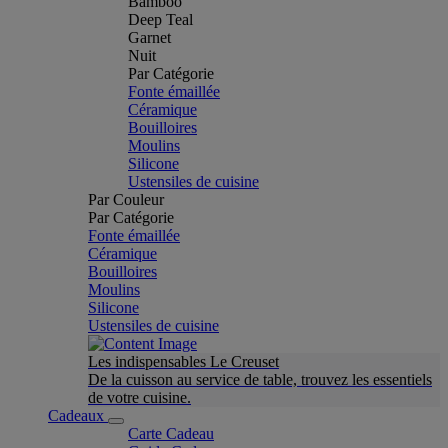
Bamboo
Deep Teal
Garnet
Nuit
Par Catégorie
Fonte émaillée
Céramique
Bouilloires
Moulins
Silicone
Ustensiles de cuisine
Par Couleur
Par Catégorie
Fonte émaillée
Céramique
Bouilloires
Moulins
Silicone
Ustensiles de cuisine
Les indispensables Le Creuset
De la cuisson au service de table, trouvez les essentiels
de votre cuisine.
Cadeaux
Carte Cadeau