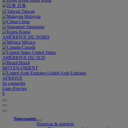
Hong Kong
日本
Taiwan
Malaysia
China
Singapore
Korea
AMÉRIQUE DU NORD
México
Canada
United States
AMÉRIQUE DU SUD
Brazil
MOYEN-ORIENT
United Arab Emirates
AFRIQUE
Se connecter
Liste d'envies
0
Nouveautés
Nouveau & apprécié