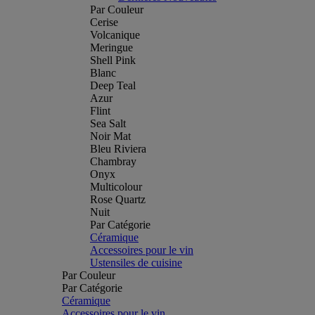
Par Couleur
Cerise
Volcanique
Meringue
Shell Pink
Blanc
Deep Teal
Azur
Flint
Sea Salt
Noir Mat
Bleu Riviera
Chambray
Onyx
Multicolour
Rose Quartz
Nuit
Par Catégorie
Céramique
Accessoires pour le vin
Ustensiles de cuisine
Par Couleur
Par Catégorie
Céramique
Accessoires pour le vin