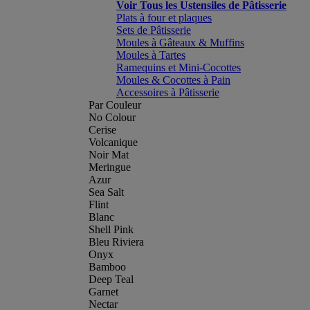
Voir Tous les Ustensiles de Pâtisserie
Plats à four et plaques
Sets de Pâtisserie
Moules à Gâteaux & Muffins
Moules à Tartes
Ramequins et Mini-Cocottes
Moules & Cocottes à Pain
Accessoires à Pâtisserie
Par Couleur
No Colour
Cerise
Volcanique
Noir Mat
Meringue
Azur
Sea Salt
Flint
Blanc
Shell Pink
Bleu Riviera
Onyx
Bamboo
Deep Teal
Garnet
Nectar