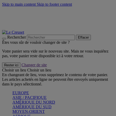
Skip to main content
Skip to footer content
Faites vivre l’été avec la Collection BBQ Outdoor & Thym -
Craquez
Les indispensables Le Creuset -
Craquez
Newsletter: Inscrivez-vous et économisez 10%! -
Inscrivez-vous
maintenant
Rechercher
Effacer
Êtes vous sûr de vouloir changer de site ?
Votre panier sera vide sur le nouveau site. Mais ne vous inquiétez
pas, votre panier reste disponible ici à votre retour.
Changer de site
Rester ici
Choisir un lieu
Choisir un lieu
En changeant de lieu, vous supprimez le contenu de votre panier.
Les articles achetés en ligne ne peuvent être envoyés uniquement
dans le pays sélectionné.
EUROPE
ASIE / PACIFIQUE
AMÉRIQUE DU NORD
AMÉRIQUE DU SUD
MOYEN-ORIENT