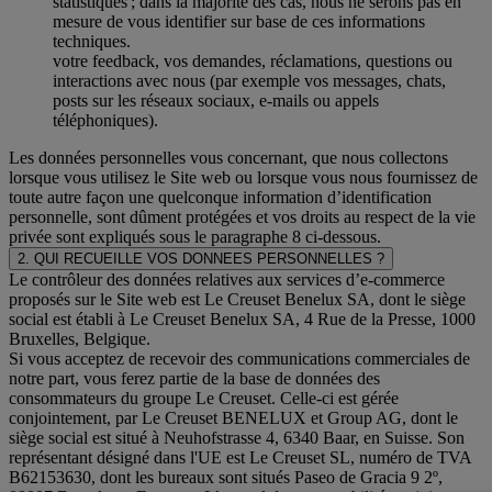
statistiques ; dans la majorité des cas, nous ne serons pas en
mesure de vous identifier sur base de ces informations
techniques.
votre feedback, vos demandes, réclamations, questions ou
interactions avec nous (par exemple vos messages, chats,
posts sur les réseaux sociaux, e-mails ou appels
téléphoniques).
Les données personnelles vous concernant, que nous collectons
lorsque vous utilisez le Site web ou lorsque vous nous fournissez de
toute autre façon une quelconque information d’identification
personnelle, sont dûment protégées et vos droits au respect de la vie
privée sont expliqués sous le paragraphe 8 ci-dessous.
2. QUI RECUEILLE VOS DONNEES PERSONNELLES ?
Le contrôleur des données relatives aux services d’e-commerce
proposés sur le Site web est Le Creuset Benelux SA, dont le siège
social est établi à Le Creuset Benelux SA, 4 Rue de la Presse, 1000
Bruxelles, Belgique.
Si vous acceptez de recevoir des communications commerciales de
notre part, vous ferez partie de la base de données des
consommateurs du groupe Le Creuset. Celle-ci est gérée
conjointement, par Le Creuset BENELUX et Group AG, dont le
siège social est situé à Neuhofstrasse 4, 6340 Baar, en Suisse. Son
représentant désigné dans l'UE est Le Creuset SL, numéro de TVA
B62153630, dont les bureaux sont situés Paseo de Gracia 9 2º,