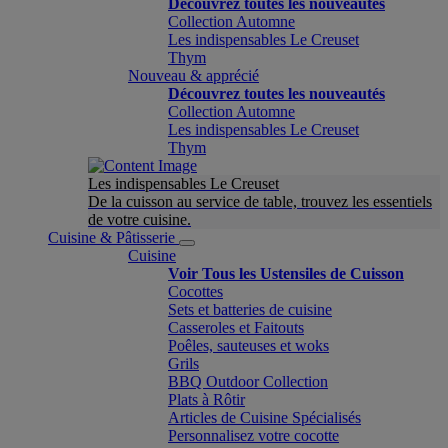
Découvrez toutes les nouveautés
Collection Automne
Les indispensables Le Creuset
Thym
Nouveau & apprécié
Découvrez toutes les nouveautés
Collection Automne
Les indispensables Le Creuset
Thym
Les indispensables Le Creuset
De la cuisson au service de table, trouvez les essentiels
de votre cuisine.
Cuisine & Pâtisserie
Cuisine
Voir Tous les Ustensiles de Cuisson
Cocottes
Sets et batteries de cuisine
Casseroles et Faitouts
Poêles, sauteuses et woks
Grils
BBQ Outdoor Collection
Plats à Rôtir
Articles de Cuisine Spécialisés
Personnalisez votre cocotte