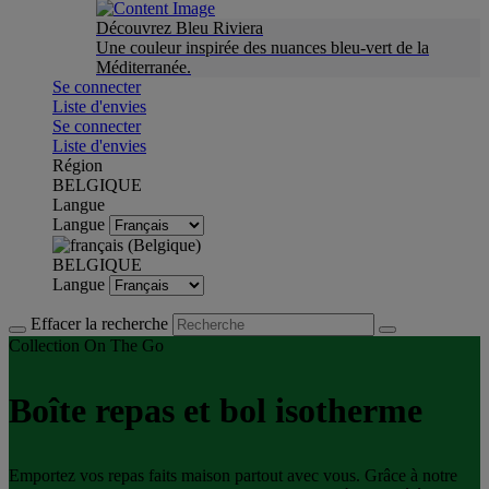
Découvrez Bleu Riviera
Une couleur inspirée des nuances bleu-vert de la
Méditerranée.
Se connecter
Liste d'envies
Se connecter
Liste d'envies
Région
BELGIQUE
Langue
Langue
BELGIQUE
Langue
Effacer la recherche
Collection On The Go
Boîte repas et bol isotherme
Emportez vos repas faits maison partout avec vous. Grâce à notre