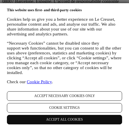
08007 Barcelone, Espagne. L’accord de responsabilité conjointe
pourvoit (a) à Le Creuset Group AG la responsabilité de la stratégie
This website uses first- and third-party cookies
marketing globale et de l’expérience client personnalisée ; (b) aux
filiales locales Le Creuset le bénéfice et l’implantation de cette
Cookies help us give you a better experience on Le Creuset,
stratégie, ainsi que la possibilité de développer des initiatives
personalise content and ads, and analyse our traffic. We also
marketing et communication de manière indépendante ; (c) à toutes
share information about your use of our site with our
les parties le devoir de traiter de vos demandes concernant vos droits
advertising and analytics partners.
sur vos données.
“Necessary Cookies” cannot be disabled since they
3. POURQUOI COLLECTONS-NOUS CES INFORMATIONS ?
support web functionalities, but you can consent to all the other
Nous pouvons traiter vos données aux fins suivantes :
uses above (preferences, statistics and marketing cookies) by
clicking “Accept all cookies”, or click “Cookie settings”, where
POUR RÉPONDRE À NOS OBLIGATIONS LÉGALES.
you manage each cookie category, or “Accept necessary
Nous pouvons être amenés à traiter certaines données vous
cookies only”, so that no other category of cookies will be
concernant afin de répondre à nos obligations légales, ainsi
installed.
qu’à d’autres obligations découlant d’instructions émises par
les pouvoirs publics.
Check our
Cookie Policy
.
POUR CRÉER UN COMPTE LE CREUSET.
Nous utiliserons vos données pour créer un compte Le
Creuset, qui vous donnera accès à une série d’avantages
ACCEPT NECESSARY COOKIES ONLY
réservés aux utilisateurs enregistrés, qui vous permettra de
mieux tirer profit de nos services, comme un passage plus
COOKIE SETTINGS
rapide à la caisse et la sauvegarde de multiples adresses
d’expédition ou de consulter et de tracer les commandes.
ACCEPT ALL COOKIES
Toute activité de traitement est requise pour nous permettre de
vous offrir ces services en tant que détenteur d’un compte Le