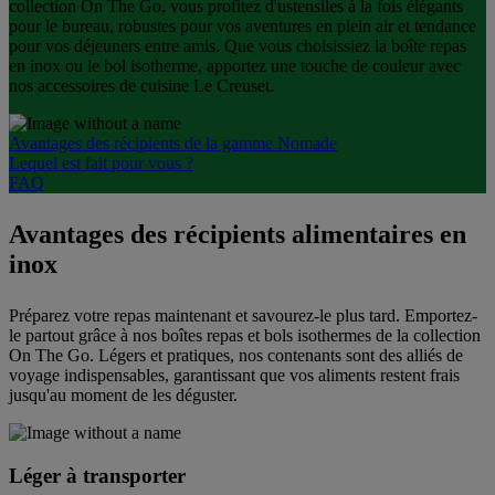
collection On The Go, vous profitez d'ustensiles à la fois élégants
pour le bureau, robustes pour vos aventures en plein air et tendance
pour vos déjeuners entre amis. Que vous choisissiez la boîte repas
en inox ou le bol isotherme, apportez une touche de couleur avec
nos accessoires de cuisine Le Creuset.
Avantages des récipients de la gamme Nomade
Lequel est fait pour vous ?
FAQ
Avantages des récipients alimentaires en
inox
Préparez votre repas maintenant et savourez-le plus tard. Emportez-
le partout grâce à nos boîtes repas et bols isothermes de la collection
On The Go. Légers et pratiques, nos contenants sont des alliés de
voyage indispensables, garantissant que vos aliments restent frais
jusqu'au moment de les déguster.
Léger à transporter