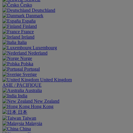
Česko
Deutschland
Danmark
España
Finland
France
Ireland
Italia
Luxembourg
Nederland
Norge
Polska
Portugal
Sverige
United Kingdom
ASIE / PACIFIQUE
Australia
India
New Zealand
Hong Kong
日本
Taiwan
Malaysia
China