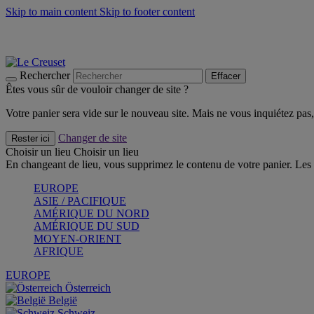
Skip to main content
Skip to footer content
Faites vivre l’été avec la Collection BBQ Outdoor & Thym -
Cra
Les indispensables Le Creuset -
Craquez
Newsletter: Inscrivez-vous et économisez 10%! -
Inscrivez-vous 
Rechercher
Effacer
Êtes vous sûr de vouloir changer de site ?
Votre panier sera vide sur le nouveau site. Mais ne vous inquiétez pas, 
Changer de site
Rester ici
Choisir un lieu
Choisir un lieu
En changeant de lieu, vous supprimez le contenu de votre panier. Les 
EUROPE
ASIE / PACIFIQUE
AMÉRIQUE DU NORD
AMÉRIQUE DU SUD
MOYEN-ORIENT
AFRIQUE
EUROPE
Österreich
België
Schweiz