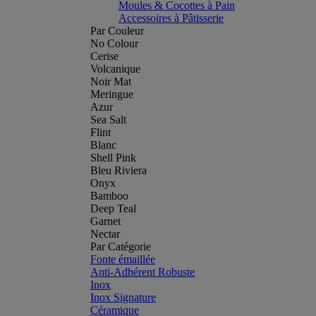
Moules & Cocottes à Pain
Accessoires à Pâtisserie
Par Couleur
No Colour
Cerise
Volcanique
Noir Mat
Meringue
Azur
Sea Salt
Flint
Blanc
Shell Pink
Bleu Riviera
Onyx
Bamboo
Deep Teal
Garnet
Nectar
Par Catégorie
Fonte émaillée
Anti-Adhérent Robuste
Inox
Inox Signature
Céramique