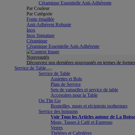
Céramique Essentielle Anti-Adhérente
Par Couleur
Par Catégorie
Fonte émaillée
Anti-Adhérent Robuste
Inox
Inox Signature
Céramique
Céramique Essentielle Anti-Adhérente
Nouveautés
Découvrez nos dernières nouveautés en termes de formes 
Service de Table
Service de Table
Assiettes et Bols
Plats de Service
Sets de vaisselles et service de table
Accesoires pour la Table
On The Go
Bouteilles, mugs et récipients isothermes
Service des boissons
Voir Tous les Articles autour de La Boiss
Mugs, Tasses à Café et Espresso
Verres
Théières et Cafetières