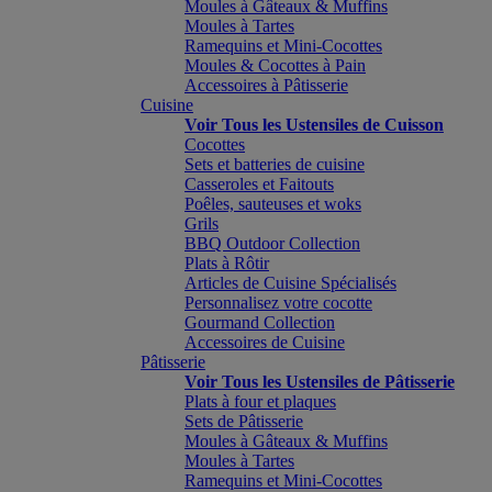
Moules à Gâteaux & Muffins
Moules à Tartes
Ramequins et Mini-Cocottes
Moules & Cocottes à Pain
Accessoires à Pâtisserie
Cuisine
Voir Tous les Ustensiles de Cuisson
Cocottes
Sets et batteries de cuisine
Casseroles et Faitouts
Poêles, sauteuses et woks
Grils
BBQ Outdoor Collection
Plats à Rôtir
Articles de Cuisine Spécialisés
Personnalisez votre cocotte
Gourmand Collection
Accessoires de Cuisine
Pâtisserie
Voir Tous les Ustensiles de Pâtisserie
Plats à four et plaques
Sets de Pâtisserie
Moules à Gâteaux & Muffins
Moules à Tartes
Ramequins et Mini-Cocottes