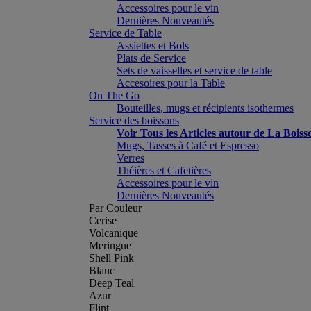
Accessoires pour le vin
Dernières Nouveautés
Service de Table
Assiettes et Bols
Plats de Service
Sets de vaisselles et service de table
Accesoires pour la Table
On The Go
Bouteilles, mugs et récipients isothermes
Service des boissons
Voir Tous les Articles autour de La Boiss
Mugs, Tasses à Café et Espresso
Verres
Théières et Cafetières
Accessoires pour le vin
Dernières Nouveautés
Par Couleur
Cerise
Volcanique
Meringue
Shell Pink
Blanc
Deep Teal
Azur
Flint