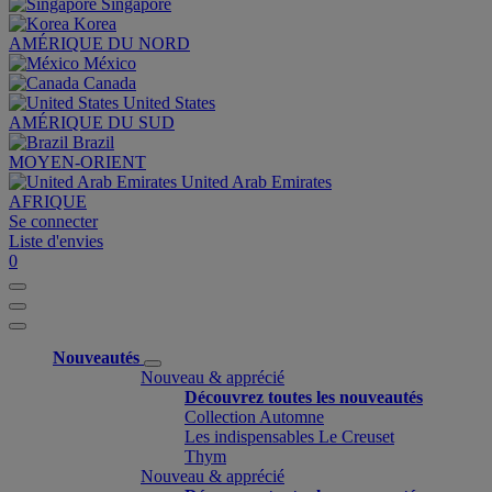
Singapore
Korea
AMÉRIQUE DU NORD
México
Canada
United States
AMÉRIQUE DU SUD
Brazil
MOYEN-ORIENT
United Arab Emirates
AFRIQUE
Se connecter
Liste d'envies
0
Nouveautés
Nouveau & apprécié
Découvrez toutes les nouveautés
Collection Automne
Les indispensables Le Creuset
Thym
Nouveau & apprécié