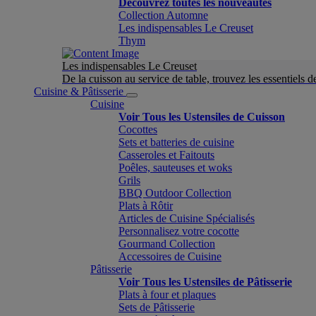
Découvrez toutes les nouveautés
Collection Automne
Les indispensables Le Creuset
Thym
Les indispensables Le Creuset
De la cuisson au service de table, trouvez les essentiels d
Cuisine & Pâtisserie
Cuisine
Voir Tous les Ustensiles de Cuisson
Cocottes
Sets et batteries de cuisine
Casseroles et Faitouts
Poêles, sauteuses et woks
Grils
BBQ Outdoor Collection
Plats à Rôtir
Articles de Cuisine Spécialisés
Personnalisez votre cocotte
Gourmand Collection
Accessoires de Cuisine
Pâtisserie
Voir Tous les Ustensiles de Pâtisserie
Plats à four et plaques
Sets de Pâtisserie