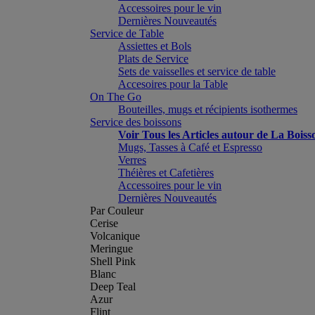
Accessoires pour le vin
Dernières Nouveautés
Service de Table
Assiettes et Bols
Plats de Service
Sets de vaisselles et service de table
Accesoires pour la Table
On The Go
Bouteilles, mugs et récipients isothermes
Service des boissons
Voir Tous les Articles autour de La Boiss
Mugs, Tasses à Café et Espresso
Verres
Théières et Cafetières
Accessoires pour le vin
Dernières Nouveautés
Par Couleur
Cerise
Volcanique
Meringue
Shell Pink
Blanc
Deep Teal
Azur
Flint