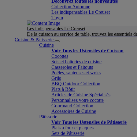
Découvrez toutes les nouveautés
Collection Automne
Les indispensables Le Creuset
Thym
Les indispensables Le Creuset
De la cuisson au service de table, trouvez les essentiels d
Cuisine & Pâtisserie
Cuisine
Voir Tous les Ustensiles de Cuisson
Cocottes
Sets et batteries de cuisine
Casseroles et Faitouts
Poêles, sauteuses et woks
Grils
BBQ Outdoor Collection
Plats à Rôtir
Articles de Cuisine Spécialisés
Personnalisez votre cocotte
Gourmand Collection
Accessoires de Cuisine
Pâtisserie
Voir Tous les Ustensiles de Pâtisserie
Plats à four et plaques
Sets de Pâtisserie