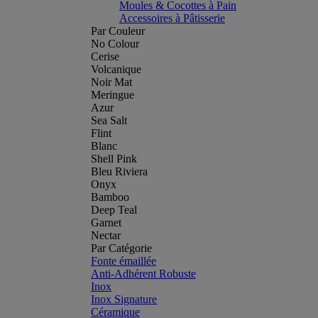
Moules & Cocottes à Pain
Accessoires à Pâtisserie
Par Couleur
No Colour
Cerise
Volcanique
Noir Mat
Meringue
Azur
Sea Salt
Flint
Blanc
Shell Pink
Bleu Riviera
Onyx
Bamboo
Deep Teal
Garnet
Nectar
Par Catégorie
Fonte émaillée
Anti-Adhérent Robuste
Inox
Inox Signature
Céramique