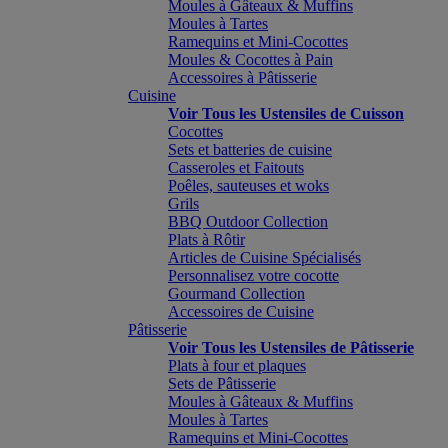
Moules à Gâteaux & Muffins
Moules à Tartes
Ramequins et Mini-Cocottes
Moules & Cocottes à Pain
Accessoires à Pâtisserie
Cuisine
Voir Tous les Ustensiles de Cuisson
Cocottes
Sets et batteries de cuisine
Casseroles et Faitouts
Poêles, sauteuses et woks
Grils
BBQ Outdoor Collection
Plats à Rôtir
Articles de Cuisine Spécialisés
Personnalisez votre cocotte
Gourmand Collection
Accessoires de Cuisine
Pâtisserie
Voir Tous les Ustensiles de Pâtisserie
Plats à four et plaques
Sets de Pâtisserie
Moules à Gâteaux & Muffins
Moules à Tartes
Ramequins et Mini-Cocottes