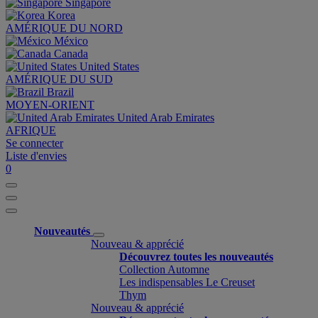
Singapore
Korea
AMÉRIQUE DU NORD
México
Canada
United States
AMÉRIQUE DU SUD
Brazil
MOYEN-ORIENT
United Arab Emirates
AFRIQUE
Se connecter
Liste d'envies
0
Nouveautés
Nouveau & apprécié
Découvrez toutes les nouveautés
Collection Automne
Les indispensables Le Creuset
Thym
Nouveau & apprécié