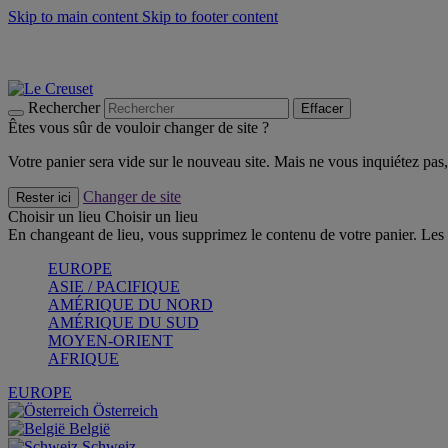
Skip to main content
Skip to footer content
Faites vivre l’été avec la Collection BBQ Outdoor & Thym -
Cra
Les indispensables Le Creuset -
Craquez
Newsletter: Inscrivez-vous et économisez 10%! -
Inscrivez-vous 
Rechercher
Effacer
Êtes vous sûr de vouloir changer de site ?
Votre panier sera vide sur le nouveau site. Mais ne vous inquiétez pas, 
Changer de site
Rester ici
Choisir un lieu
Choisir un lieu
En changeant de lieu, vous supprimez le contenu de votre panier. Les 
EUROPE
ASIE / PACIFIQUE
AMÉRIQUE DU NORD
AMÉRIQUE DU SUD
MOYEN-ORIENT
AFRIQUE
EUROPE
Österreich
België
Schweiz