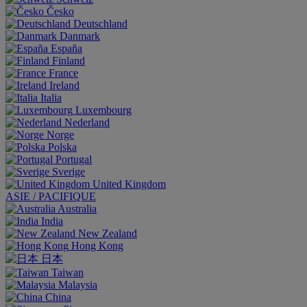
Česko
Deutschland
Danmark
España
Finland
France
Ireland
Italia
Luxembourg
Nederland
Norge
Polska
Portugal
Sverige
United Kingdom
ASIE / PACIFIQUE
Australia
India
New Zealand
Hong Kong
日本
Taiwan
Malaysia
China