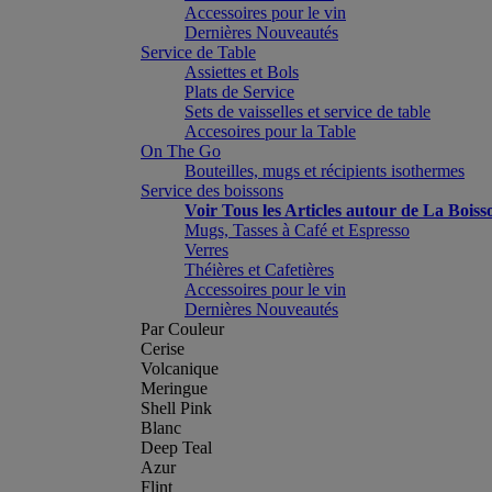
Accessoires pour le vin
Dernières Nouveautés
Service de Table
Assiettes et Bols
Plats de Service
Sets de vaisselles et service de table
Accesoires pour la Table
On The Go
Bouteilles, mugs et récipients isothermes
Service des boissons
Voir Tous les Articles autour de La Boiss
Mugs, Tasses à Café et Espresso
Verres
Théières et Cafetières
Accessoires pour le vin
Dernières Nouveautés
Par Couleur
Cerise
Volcanique
Meringue
Shell Pink
Blanc
Deep Teal
Azur
Flint