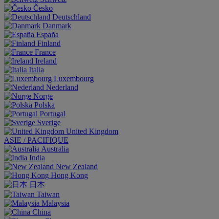
Česko
Deutschland
Danmark
España
Finland
France
Ireland
Italia
Luxembourg
Nederland
Norge
Polska
Portugal
Sverige
United Kingdom
ASIE / PACIFIQUE
Australia
India
New Zealand
Hong Kong
日本
Taiwan
Malaysia
China