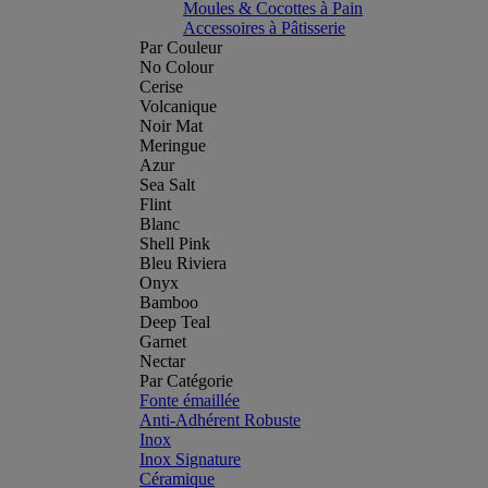
Moules & Cocottes à Pain
Accessoires à Pâtisserie
Par Couleur
No Colour
Cerise
Volcanique
Noir Mat
Meringue
Azur
Sea Salt
Flint
Blanc
Shell Pink
Bleu Riviera
Onyx
Bamboo
Deep Teal
Garnet
Nectar
Par Catégorie
Fonte émaillée
Anti-Adhérent Robuste
Inox
Inox Signature
Céramique