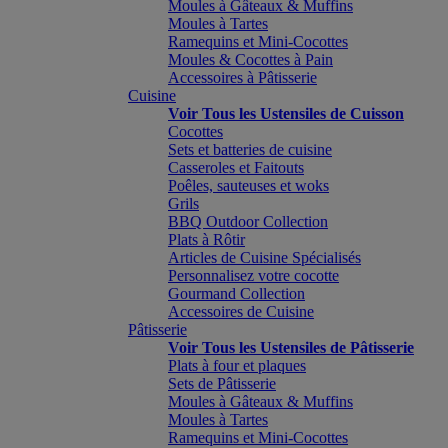
Moules à Gâteaux & Muffins
Moules à Tartes
Ramequins et Mini-Cocottes
Moules & Cocottes à Pain
Accessoires à Pâtisserie
Cuisine
Voir Tous les Ustensiles de Cuisson
Cocottes
Sets et batteries de cuisine
Casseroles et Faitouts
Poêles, sauteuses et woks
Grils
BBQ Outdoor Collection
Plats à Rôtir
Articles de Cuisine Spécialisés
Personnalisez votre cocotte
Gourmand Collection
Accessoires de Cuisine
Pâtisserie
Voir Tous les Ustensiles de Pâtisserie
Plats à four et plaques
Sets de Pâtisserie
Moules à Gâteaux & Muffins
Moules à Tartes
Ramequins et Mini-Cocottes