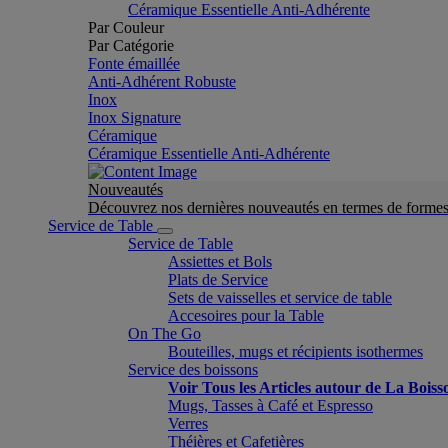
Céramique Essentielle Anti-Adhérente
Par Couleur
Par Catégorie
Fonte émaillée
Anti-Adhérent Robuste
Inox
Inox Signature
Céramique
Céramique Essentielle Anti-Adhérente
Nouveautés
Découvrez nos dernières nouveautés en termes de formes 
Service de Table
Service de Table
Assiettes et Bols
Plats de Service
Sets de vaisselles et service de table
Accesoires pour la Table
On The Go
Bouteilles, mugs et récipients isothermes
Service des boissons
Voir Tous les Articles autour de La Boiss
Mugs, Tasses à Café et Espresso
Verres
Théières et Cafetières