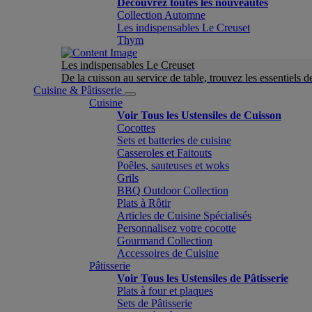
Découvrez toutes les nouveautés
Collection Automne
Les indispensables Le Creuset
Thym
Les indispensables Le Creuset
De la cuisson au service de table, trouvez les essentiels d
Cuisine & Pâtisserie
Cuisine
Voir Tous les Ustensiles de Cuisson
Cocottes
Sets et batteries de cuisine
Casseroles et Faitouts
Poêles, sauteuses et woks
Grils
BBQ Outdoor Collection
Plats à Rôtir
Articles de Cuisine Spécialisés
Personnalisez votre cocotte
Gourmand Collection
Accessoires de Cuisine
Pâtisserie
Voir Tous les Ustensiles de Pâtisserie
Plats à four et plaques
Sets de Pâtisserie