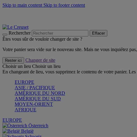
Skip to main content
Skip to footer content
Faites vivre l’été avec la Collection BBQ Outdoor & Thym -
Cra
Les indispensables Le Creuset -
Craquez
Newsletter: Inscrivez-vous et économisez 10%! -
Inscrivez-vous 
Rechercher
Effacer
Êtes vous sûr de vouloir changer de site ?
Votre panier sera vide sur le nouveau site. Mais ne vous inquiétez pas, 
Changer de site
Rester ici
Choisir un lieu
Choisir un lieu
En changeant de lieu, vous supprimez le contenu de votre panier. Les 
EUROPE
ASIE / PACIFIQUE
AMÉRIQUE DU NORD
AMÉRIQUE DU SUD
MOYEN-ORIENT
AFRIQUE
EUROPE
Österreich
België
Schweiz