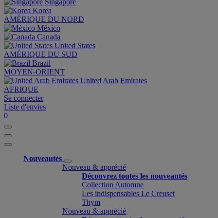
Singapore
Korea
AMÉRIQUE DU NORD
México
Canada
United States
AMÉRIQUE DU SUD
Brazil
MOYEN-ORIENT
United Arab Emirates
AFRIQUE
Se connecter
Liste d'envies
0
Nouveautés
Nouveau & apprécié
Découvrez toutes les nouveautés
Collection Automne
Les indispensables Le Creuset
Thym
Nouveau & apprécié