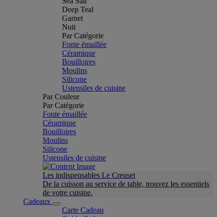
Sea Salt
Deep Teal
Garnet
Nuit
Par Catégorie
Fonte émaillée
Céramique
Bouilloires
Moulins
Silicone
Ustensiles de cuisine
Par Couleur
Par Catégorie
Fonte émaillée
Céramique
Bouilloires
Moulins
Silicone
Ustensiles de cuisine
Les indispensables Le Creuset
De la cuisson au service de table, trouvez les essentiels
de votre cuisine.
Cadeaux
Carte Cadeau