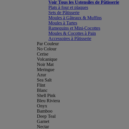
Voir Tous les Ustensiles de Pâtisserie
Plats à four et plaques
Sets de Pâtisserie
Moules à Gâteaux & Muffins
Moules à Tartes
Ramequins et Mini-Cocottes
Moules & Cocottes à Pain
Accessoires à Pâtisserie
Par Couleur
No Colour
Cerise
Volcanique
Noir Mat
Meringue
Azur
Sea Salt
Flint
Blanc
Shell Pink
Bleu Riviera
Onyx
Bamboo
Deep Teal
Garnet
Nectar