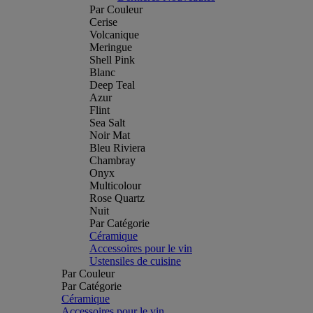
Par Couleur
Cerise
Volcanique
Meringue
Shell Pink
Blanc
Deep Teal
Azur
Flint
Sea Salt
Noir Mat
Bleu Riviera
Chambray
Onyx
Multicolour
Rose Quartz
Nuit
Par Catégorie
Céramique
Accessoires pour le vin
Ustensiles de cuisine
Par Couleur
Par Catégorie
Céramique
Accessoires pour le vin