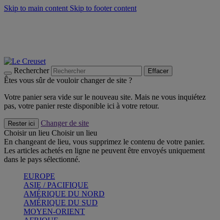
Skip to main content
Skip to footer content
Faites vivre l’été avec la Collection BBQ Outdoor & Thym -
Craquez
Les indispensables Le Creuset -
Craquez
Newsletter: Inscrivez-vous et économisez 10%! -
Inscrivez-vous
maintenant
Rechercher
Effacer
Êtes vous sûr de vouloir changer de site ?
Votre panier sera vide sur le nouveau site. Mais ne vous inquiétez
pas, votre panier reste disponible ici à votre retour.
Changer de site
Rester ici
Choisir un lieu
Choisir un lieu
En changeant de lieu, vous supprimez le contenu de votre panier.
Les articles achetés en ligne ne peuvent être envoyés uniquement
dans le pays sélectionné.
EUROPE
ASIE / PACIFIQUE
AMÉRIQUE DU NORD
AMÉRIQUE DU SUD
MOYEN-ORIENT