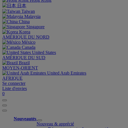
Hong Kong
日本
Taiwan
Malaysia
China
Singapore
Korea
AMÉRIQUE DU NORD
México
Canada
United States
AMÉRIQUE DU SUD
Brazil
MOYEN-ORIENT
United Arab Emirates
AFRIQUE
Se connecter
Liste d'envies
0
Nouveautés
Nouveau & apprécié