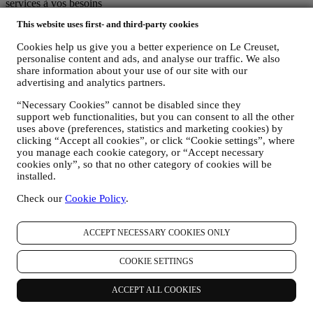
services à vos besoins
Nous analysons la façon dont les utilisateurs utilisent notre site web
This website uses first- and third-party cookies
et nos services en vue de rendre la démarche plus facile et plus
intéressante.
Cookies help us give you a better experience on Le Creuset,
Nous utilisons les données pour optimaliser l’expérience culinaire
personalise content and ads, and analyse our traffic. We also
avec Le Creuset et pour vous transmettre des nouvelles et des offres
share information about your use of our site with our
spéciales
advertising and analytics partners.
Si vous décidez de faire partie de la base de données de clients du
groupe et de recevoir les newsletters et les communications
“Necessary Cookies” cannot be disabled since they
marketing de Le Creuset, nous vous enverrons des informations
support web functionalities, but you can consent to all the other
personnalisées et vous informerons du lancement de nouveaux
uses above (preferences, statistics and marketing cookies) by
clicking “Accept all cookies”, or click “Cookie settings”, where
produits, des offres exclusives, des démonstrations culinaires ou
you manage each cookie category, or “Accept necessary
évènements à venir, et des promotions qui vous sont réservées.
cookies only”, so that no other category of cookies will be
Désabonnement :
installed.
Vous pouvez cesser de recevoir nos communications marketing à
tout moment, gratuitement, en utilisant les méthodes indiquées dans
Check our
Cookie Policy
.
chaque communication (par exemple, pour vous désinscrire de la
newsletter, vous pouvez cliquer sur le lien de désinscription figurant
au bas de chaque e-mail). En tout état de cause, si vous souhaitez
ACCEPT NECESSARY COOKIES ONLY
mettre fin à l'une de nos activités marketing, veuillez nous envoyer
un courrier électronique à l'adresse:
privacy@lecreuset.com
. Votre
COOKIE SETTINGS
désinscription sera traitée dans les meilleurs délais, mais dans
certaines circonstances, il se peut que vous receviez quelques
ACCEPT ALL COOKIES
communications supplémentaires jusqu'à ce que votre désinscription
soit complètement traitée.