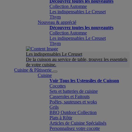
Découvrez toutes les nouveautés
Collection Automne
Les indispensables Le Creuset
Thym
Nouveau & apprécié
Découvrez toutes les nouveautés
Collection Automne
Les indispensables Le Creuset
Thym
Les indispensables Le Creuset
De la cuisson au service de table, trouvez les essentiels
de votre cuisine.
Cuisine & Pâtisserie
Cuisine
Voir Tous les Ustensiles de Cuisson
Cocottes
Sets et batteries de cuisine
Casseroles et Faitouts
Poêles, sauteuses et woks
Grils
BBQ Outdoor Collection
Plats à Rôtir
Articles de Cuisine Spécialisés
Personnalisez votre cocotte