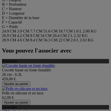
B = Profondeur
C = Hauteur
D = Longueur
E = Diamètre de la base
F = Capacité
G = Poids
24.9 CM
3.9 CM
7.7 CM
51.6 CM
18.7 CM
1.6 L
2.00 KG
26.9 CM
4.2 CM
8 CM
54 CM
20.4 CM
2 L
2.32 KG
28.9 CM
4.6 CM
8.4 CM
56.3 CM
22 CM
2.6 L
2.63 KG
Vous pouvez l'associer avec
Bestseller
Cocotte haute en fonte émaillée
26 cm - 6.3L
459,00 €
Ajouter au panier
Pelle en silicone et en inox
62,00 €
Ajouter au panier
Bestseller