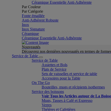
Céramique Essentielle Anti-Adhérente
Par Couleur
Par Catégorie
Fonte émaillée
Anti-Adhérent Robuste
Inox
Inox Signature
Céramique
Céramique Essentielle Anti-Adhérente
Nouveautés
Découvrez nos dernières nouveautés en termes de formes 
Service de Table
Service de Table
Assiettes et Bols
Plats de Service
Sets de vaisselles et service de table
Accesoires pour la Table
On The Go
Bouteilles, mugs et récipients isothermes
Service des boissons
Voir Tous les Articles autour de La Boiss
Mugs, Tasses à Café et Espresso
Verres
Théières et Cafetières