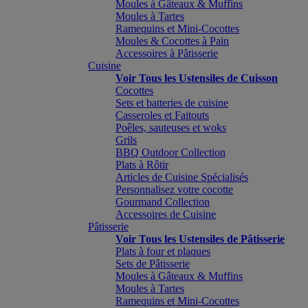
Moules à Gâteaux & Muffins
Moules à Tartes
Ramequins et Mini-Cocottes
Moules & Cocottes à Pain
Accessoires à Pâtisserie
Cuisine
Voir Tous les Ustensiles de Cuisson
Cocottes
Sets et batteries de cuisine
Casseroles et Faitouts
Poêles, sauteuses et woks
Grils
BBQ Outdoor Collection
Plats à Rôtir
Articles de Cuisine Spécialisés
Personnalisez votre cocotte
Gourmand Collection
Accessoires de Cuisine
Pâtisserie
Voir Tous les Ustensiles de Pâtisserie
Plats à four et plaques
Sets de Pâtisserie
Moules à Gâteaux & Muffins
Moules à Tartes
Ramequins et Mini-Cocottes