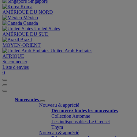
Singapore
Korea
AMÉRIQUE DU NORD
México
Canada
United States
AMÉRIQUE DU SUD
Brazil
MOYEN-ORIENT
United Arab Emirates
AFRIQUE
Se connecter
Liste d'envies
0
Nouveautés
Nouveau & apprécié
Découvrez toutes les nouveautés
Collection Automne
Les indispensables Le Creuset
Thym
Nouveau & apprécié