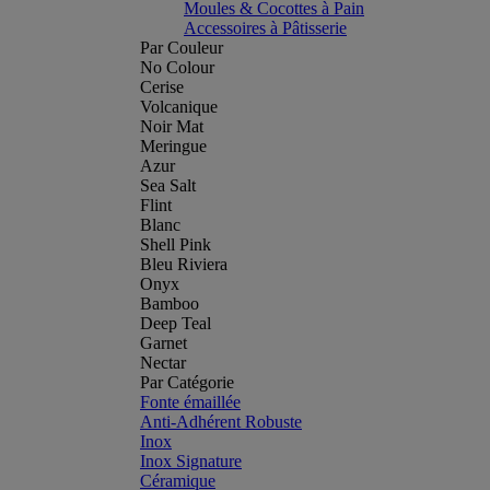
Moules & Cocottes à Pain
Accessoires à Pâtisserie
Par Couleur
No Colour
Cerise
Volcanique
Noir Mat
Meringue
Azur
Sea Salt
Flint
Blanc
Shell Pink
Bleu Riviera
Onyx
Bamboo
Deep Teal
Garnet
Nectar
Par Catégorie
Fonte émaillée
Anti-Adhérent Robuste
Inox
Inox Signature
Céramique