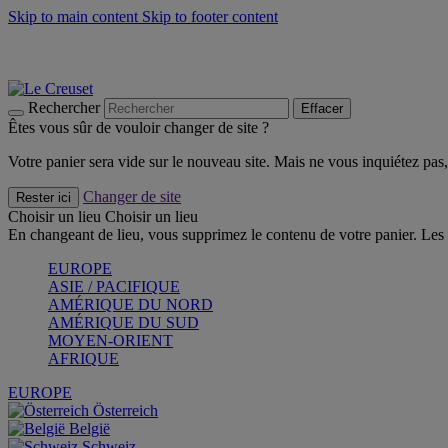
Skip to main content
Skip to footer content
Faites vivre l’été avec la Collection BBQ Outdoor & Thym -
Cra
Les indispensables Le Creuset -
Craquez
Newsletter: Inscrivez-vous et économisez 10%! -
Inscrivez-vous 
Rechercher
Effacer
Êtes vous sûr de vouloir changer de site ?
Votre panier sera vide sur le nouveau site. Mais ne vous inquiétez pas, 
Changer de site
Rester ici
Choisir un lieu
Choisir un lieu
En changeant de lieu, vous supprimez le contenu de votre panier. Les 
EUROPE
ASIE / PACIFIQUE
AMÉRIQUE DU NORD
AMÉRIQUE DU SUD
MOYEN-ORIENT
AFRIQUE
EUROPE
Österreich
België
Schweiz