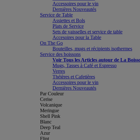
Accessoires pour le vin
Dernières Nouveautés
Service de Table
Assiettes et Bols
Plats de Service
Sets de vaisselles et service de table
Accesoires pour la Table
On The Go
Bouteilles, mugs et récipients isothermes
Service des boissons
Voir Tous les Articles autour de La Boiss
Mugs, Tasses à Café et Espresso
Verres
Théières et Cafetières
Accessoires pour le vin
Dernières Nouveautés
Par Couleur
Cerise
Volcanique
Meringue
Shell Pink
Blanc
Deep Teal
Azur
Flint