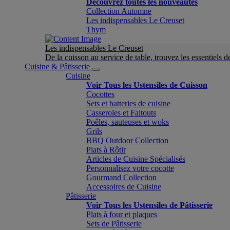
Découvrez toutes les nouveautés
Collection Automne
Les indispensables Le Creuset
Thym
Les indispensables Le Creuset
De la cuisson au service de table, trouvez les essentiels d
Cuisine & Pâtisserie
Cuisine
Voir Tous les Ustensiles de Cuisson
Cocottes
Sets et batteries de cuisine
Casseroles et Faitouts
Poêles, sauteuses et woks
Grils
BBQ Outdoor Collection
Plats à Rôtir
Articles de Cuisine Spécialisés
Personnalisez votre cocotte
Gourmand Collection
Accessoires de Cuisine
Pâtisserie
Voir Tous les Ustensiles de Pâtisserie
Plats à four et plaques
Sets de Pâtisserie