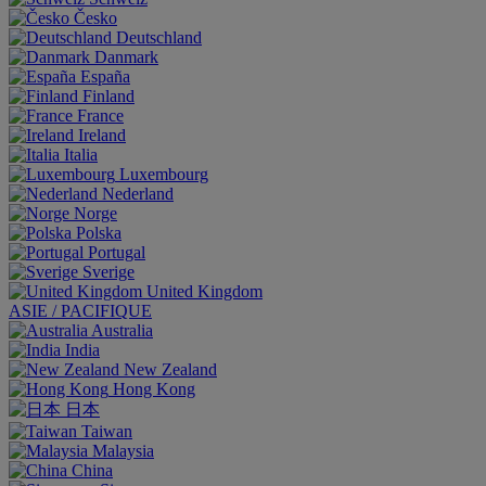
Česko
Deutschland
Danmark
España
Finland
France
Ireland
Italia
Luxembourg
Nederland
Norge
Polska
Portugal
Sverige
United Kingdom
ASIE / PACIFIQUE
Australia
India
New Zealand
Hong Kong
日本
Taiwan
Malaysia
China