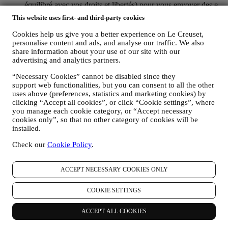
équilibré avec vos droits et libertés) pour vous envoyer des e-
mails de suivi dans le cas où vous auriez ajouté des articles
This website uses first- and third-party cookies
dans votre panier sans finaliser votre achat en ligne. Si vous
ne finalisez pas l'achat dans un certain délai, aucune autre
Cookies help us give you a better experience on Le Creuset,
communication de suivi ne sera envoyée.
personalise content and ads, and analyse our traffic. We also
POUR VOUS INFORMER À PROPOS DES
share information about your use of our site with our
NOUVELLES ET OFFRES CONCERNANT LES
advertising and analytics partners.
PRODUITS LE CREUSET
“Necessary Cookies” cannot be disabled since they
Si vous nous avez donné votre autorisation dans ce sens (par
support web functionalities, but you can consent to all the other
exemple en souscrivant à notre lettre d’information au
uses above (preferences, statistics and marketing cookies) by
moment de créer un compte sur le Site web), nous vous ferons
clicking “Accept all cookies”, or click “Cookie settings”, where
parvenir des communications de marketing personnalisées et
you manage each cookie category, or “Accept necessary
des nouvelles concernant les initiatives lancées par Le Creuset
cookies only”, so that no other category of cookies will be
et promues par les filiales de son groupe, ou par ses affiliés et
installed.
partenaires locaux, ceci en fonction de vos préférences. Nous
vous contacterons par e-mail, par SMS ou par les réseaux
Check our
Cookie Policy
.
sociaux, mais aussi en utilisant des moyens automatisés. De
telles communications seront liées aux produits Le Creuset,
aux ouvertures de nouveaux magasins, aux événements
ACCEPT NECESSARY COOKIES ONLY
exclusifs, concours, enquêtes et démonstrations organisés par
Le Creuset ou à des offres spéciales qui pourraient vous
COOKIE SETTINGS
intéresser. Ces communications pourront être sélectionnées ou
rédigées spécialement à votre intention, sur base de données
ACCEPT ALL COOKIES
vous concernant, telles que votre situation géographique,
l’historique de vos achats ou vos préférences en ce qui