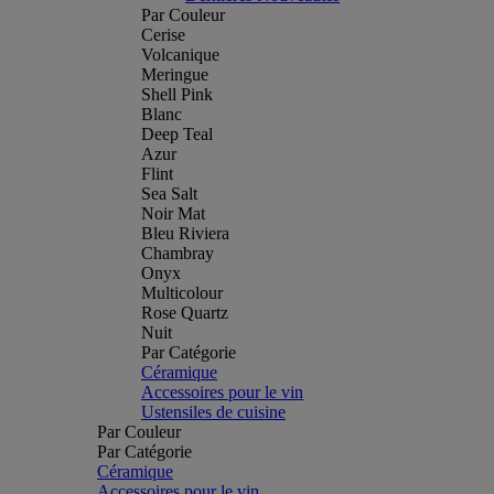
Par Couleur
Cerise
Volcanique
Meringue
Shell Pink
Blanc
Deep Teal
Azur
Flint
Sea Salt
Noir Mat
Bleu Riviera
Chambray
Onyx
Multicolour
Rose Quartz
Nuit
Par Catégorie
Céramique
Accessoires pour le vin
Ustensiles de cuisine
Par Couleur
Par Catégorie
Céramique
Accessoires pour le vin