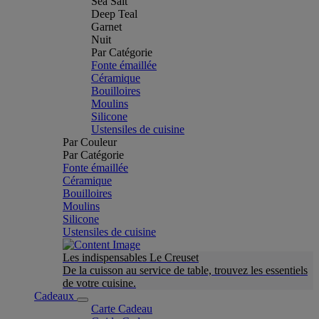
Sea Salt
Deep Teal
Garnet
Nuit
Par Catégorie
Fonte émaillée
Céramique
Bouilloires
Moulins
Silicone
Ustensiles de cuisine
Par Couleur
Par Catégorie
Fonte émaillée
Céramique
Bouilloires
Moulins
Silicone
Ustensiles de cuisine
Les indispensables Le Creuset
De la cuisson au service de table, trouvez les essentiels
de votre cuisine.
Cadeaux
Carte Cadeau