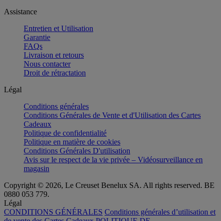
Assistance
Entretien et Utilisation
Garantie
FAQs
Livraison et retours
Nous contacter
Droit de rétractation
Légal
Conditions générales
Conditions Générales de Vente et d'Utilisation des Cartes
Cadeaux
Politique de confidentialité
Politique en matière de cookies
Conditions Générales D'utilisation
Avis sur le respect de la vie privée – Vidéosurveillance en
magasin
Copyright © 2026, Le Creuset Benelux SA. All rights reserved. BE
0880 053 779.
Légal
CONDITIONS GÉNÉRALES
Conditions générales d’utilisation et
de vente des Cartes Cadeaux
POLITIQUE DE