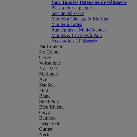
Voir Tous les Ustensiles de Pâtisserie
Plats à four et plaques
Sets de Pâtisserie
Moules à Gâteaux & Muffins
Moules à Tartes
Ramequins et Mini-Cocottes
Moules & Cocottes à Pain
Accessoires à Pâtisserie
Par Couleur
No Colour
Cerise
Volcanique
Noir Mat
Meringue
Azur
Sea Salt
Flint
Blanc
Shell Pink
Bleu Riviera
Onyx
Bamboo
Deep Teal
Garnet
Nectar