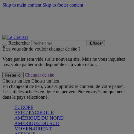
Skip to main content
Skip to footer content
Faites vivre l’été avec la Collection BBQ Outdoor & Thym -
Craquez
Les indispensables Le Creuset -
Craquez
Newsletter: Inscrivez-vous et économisez 10%! -
Inscrivez-vous
maintenant
Rechercher
Effacer
Êtes vous sûr de vouloir changer de site ?
Votre panier sera vide sur le nouveau site. Mais ne vous inquiétez
pas, votre panier reste disponible ici à votre retour.
Changer de site
Rester ici
Choisir un lieu
Choisir un lieu
En changeant de lieu, vous supprimez le contenu de votre panier.
Les articles achetés en ligne ne peuvent être envoyés uniquement
dans le pays sélectionné.
EUROPE
ASIE / PACIFIQUE
AMÉRIQUE DU NORD
AMÉRIQUE DU SUD
MOYEN-ORIENT