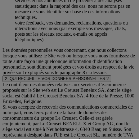
services et nos annonces ou de procéder à des analyses
statistiques ; dans la majorité des cas, nous ne serons pas en
mesure de vous identifier sur base de ces informations
techniques.
votre feedback, vos demandes, réclamations, questions ou
interactions avec nous (par exemple vos messages, chats,
posts sur les réseaux sociaux, e-mails ou appels
téléphoniques).
Les données personnelles vous concernant, que nous collectons
lorsque vous utilisez le Site web ou lorsque vous nous fournissez de
toute autre façon une quelconque information d’identification
personnelle, sont dûment protégées et vos droits au respect de la vie
privée sont expliqués sous le paragraphe 8 ci-dessous.
2. QUI RECUEILLE VOS DONNEES PERSONNELLES ?
Le contrôleur des données relatives aux services d’e-commerce
proposés sur le Site web est Le Creuset Benelux SA, dont le siège
social est établi à Le Creuset Benelux SA, 4 Rue de la Presse, 1000
Bruxelles, Belgique.
Si vous acceptez de recevoir des communications commerciales de
notre part, vous ferez partie de la base de données des
consommateurs du groupe Le Creuset. Celle-ci est gérée
conjointement, par Le Creuset BENELUX et Group AG, dont le
siège social est situé à Neuhofstrasse 4, 6340 Baar, en Suisse. Son
représentant désigné dans l'UE est Le Creuset SL, numéro de TVA