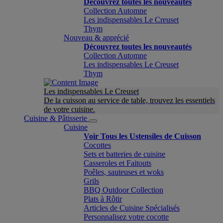
Découvrez toutes les nouveautés
Collection Automne
Les indispensables Le Creuset
Thym
Nouveau & apprécié
Découvrez toutes les nouveautés
Collection Automne
Les indispensables Le Creuset
Thym
Les indispensables Le Creuset
De la cuisson au service de table, trouvez les essentiels
de votre cuisine.
Cuisine & Pâtisserie
Cuisine
Voir Tous les Ustensiles de Cuisson
Cocottes
Sets et batteries de cuisine
Casseroles et Faitouts
Poêles, sauteuses et woks
Grils
BBQ Outdoor Collection
Plats à Rôtir
Articles de Cuisine Spécialisés
Personnalisez votre cocotte