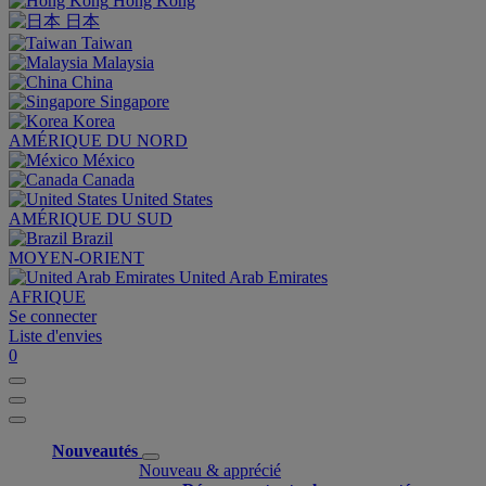
Hong Kong
日本
Taiwan
Malaysia
China
Singapore
Korea
AMÉRIQUE DU NORD
México
Canada
United States
AMÉRIQUE DU SUD
Brazil
MOYEN-ORIENT
United Arab Emirates
AFRIQUE
Se connecter
Liste d'envies
0
Nouveautés
Nouveau & apprécié