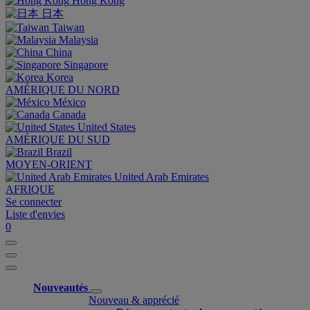
Hong Kong
日本
Taiwan
Malaysia
China
Singapore
Korea
AMÉRIQUE DU NORD
México
Canada
United States
AMÉRIQUE DU SUD
Brazil
MOYEN-ORIENT
United Arab Emirates
AFRIQUE
Se connecter
Liste d'envies
0
Nouveautés
Nouveau & apprécié