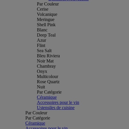
Par Couleur
Cerise
Volcanique
Meringue
Shell Pink
Blanc
Deep Teal
Azur
Flint
Sea Salt
Bleu Riviera
Noir Mat
Chambray
Onyx
Multicolour
Rose Quartz
Nuit
Par Catégorie
Céramique
Accessoires pour le vin
Ustensiles de cuisine
Par Couleur
Par Catégorie
Céramique
Accessoires pour le vin