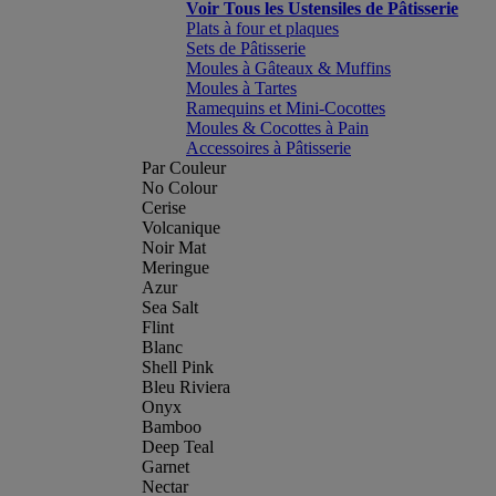
Voir Tous les Ustensiles de Pâtisserie
Plats à four et plaques
Sets de Pâtisserie
Moules à Gâteaux & Muffins
Moules à Tartes
Ramequins et Mini-Cocottes
Moules & Cocottes à Pain
Accessoires à Pâtisserie
Par Couleur
No Colour
Cerise
Volcanique
Noir Mat
Meringue
Azur
Sea Salt
Flint
Blanc
Shell Pink
Bleu Riviera
Onyx
Bamboo
Deep Teal
Garnet
Nectar