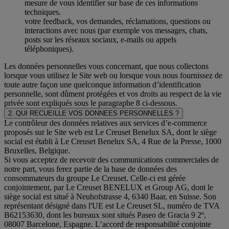
mesure de vous identifier sur base de ces informations
techniques.
votre feedback, vos demandes, réclamations, questions ou
interactions avec nous (par exemple vos messages, chats,
posts sur les réseaux sociaux, e-mails ou appels
téléphoniques).
Les données personnelles vous concernant, que nous collectons
lorsque vous utilisez le Site web ou lorsque vous nous fournissez de
toute autre façon une quelconque information d’identification
personnelle, sont dûment protégées et vos droits au respect de la vie
privée sont expliqués sous le paragraphe 8 ci-dessous.
2. QUI RECUEILLE VOS DONNEES PERSONNELLES ?
Le contrôleur des données relatives aux services d’e-commerce
proposés sur le Site web est Le Creuset Benelux SA, dont le siège
social est établi à Le Creuset Benelux SA, 4 Rue de la Presse, 1000
Bruxelles, Belgique.
Si vous acceptez de recevoir des communications commerciales de
notre part, vous ferez partie de la base de données des
consommateurs du groupe Le Creuset. Celle-ci est gérée
conjointement, par Le Creuset BENELUX et Group AG, dont le
siège social est situé à Neuhofstrasse 4, 6340 Baar, en Suisse. Son
représentant désigné dans l'UE est Le Creuset SL, numéro de TVA
B62153630, dont les bureaux sont situés Paseo de Gracia 9 2º,
08007 Barcelone, Espagne. L’accord de responsabilité conjointe