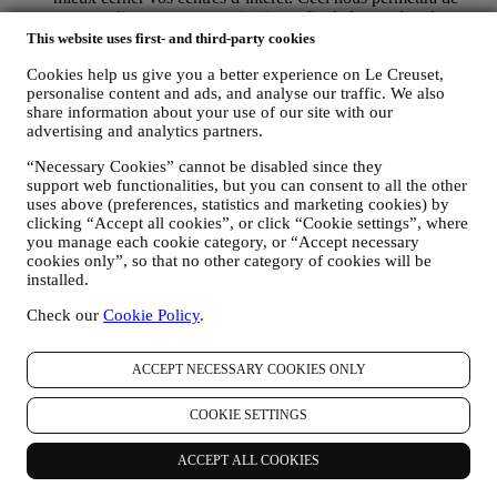
personnaliser nos communications afin de les rendre plus
pertinentes et intéressantes. Il n’y aura aucun autre effet. Nous
This website uses first- and third-party cookies
collectons aussi des données statistiques concernant
Cookies help us give you a better experience on Le Creuset,
l’ouverture des e-mails et les clics, utilisant à cet effet des
personalise content and ads, and analyse our traffic. We also
technologies industrielles standard pour nous aider dans le
share information about your use of our site with our
monitoring de nos lettres d’information. Ce traitement est basé
advertising and analytics partners.
sur votre consentement à recevoir nos communications de
marketing personnalisées. Ce choix de participation peut être
“Necessary Cookies” cannot be disabled since they
exercé lors de la collecte des informations personnelles, en
support web functionalities, but you can consent to all the other
cochant la case appropriée.
uses above (preferences, statistics and marketing cookies) by
Désabonnement :
clicking “Accept all cookies”, or click “Cookie settings”, where
Vous pouvez cesser de recevoir nos communications
you manage each cookie category, or “Accept necessary
marketing à tout moment, gratuitement, en utilisant les
cookies only”, so that no other category of cookies will be
méthodes indiquées dans chaque communication (par
installed.
exemple, pour vous désinscrire de la newsletter, vous pouvez
Check our
Cookie Policy
.
cliquer sur le lien de désinscription figurant au bas de chaque
e-mail). En tout état de cause, si vous souhaitez mettre fin à
l'une de nos activités marketing, veuillez nous envoyer un
ACCEPT NECESSARY COOKIES ONLY
courrier électronique à l'adresse:
privacy@lecreuset.com
.
Votre désinscription sera traitée dans les meilleurs délais, mais
COOKIE SETTINGS
dans certaines circonstances, il se peut que vous receviez
quelques communications supplémentaires jusqu'à ce que
votre désinscription soit complètement traitée.
Veuillez garder
ACCEPT ALL COOKIES
à l’esprit que nous ne transmettons pas et ne vendons pas vos
coordonnées et autres données personnelles à d’autres sociétés