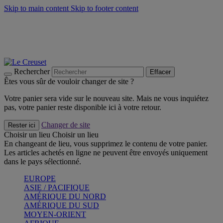
Skip to main content
Skip to footer content
Faites vivre l’été avec la Collection BBQ Outdoor & Thym -
Craquez
Les indispensables Le Creuset -
Craquez
Newsletter: Inscrivez-vous et économisez 10%! -
Inscrivez-vous
maintenant
Rechercher
Effacer
Êtes vous sûr de vouloir changer de site ?
Votre panier sera vide sur le nouveau site. Mais ne vous inquiétez
pas, votre panier reste disponible ici à votre retour.
Changer de site
Rester ici
Choisir un lieu
Choisir un lieu
En changeant de lieu, vous supprimez le contenu de votre panier.
Les articles achetés en ligne ne peuvent être envoyés uniquement
dans le pays sélectionné.
EUROPE
ASIE / PACIFIQUE
AMÉRIQUE DU NORD
AMÉRIQUE DU SUD
MOYEN-ORIENT