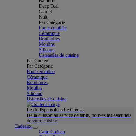
Bamboo
Deep Teal
Garnet
Nuit
Par Catégorie
Fonte émaillée
Céramique
Bouilloires
Moulins
Silicone
Ustensiles de cuisine
Par Couleur
Par Catégorie
Fonte émaillée
Céramique
Bouilloires
Moulins
Silicone
Ustensiles de cuisine
Les indispensables Le Creuset
De la cuisson au service de table, trouvez les essentiels
de votre cuisine.
Cadeaux
Carte Cadeau