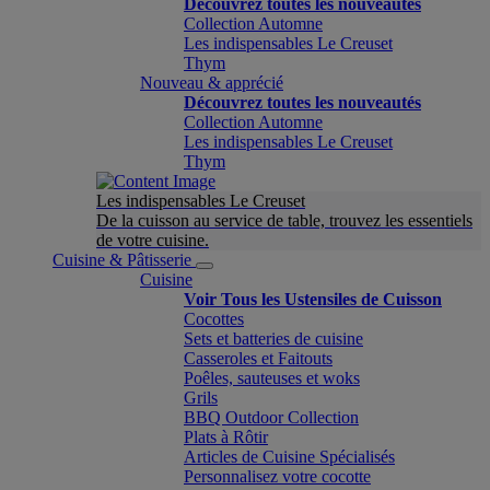
Découvrez toutes les nouveautés
Collection Automne
Les indispensables Le Creuset
Thym
Nouveau & apprécié
Découvrez toutes les nouveautés
Collection Automne
Les indispensables Le Creuset
Thym
Les indispensables Le Creuset
De la cuisson au service de table, trouvez les essentiels
de votre cuisine.
Cuisine & Pâtisserie
Cuisine
Voir Tous les Ustensiles de Cuisson
Cocottes
Sets et batteries de cuisine
Casseroles et Faitouts
Poêles, sauteuses et woks
Grils
BBQ Outdoor Collection
Plats à Rôtir
Articles de Cuisine Spécialisés
Personnalisez votre cocotte