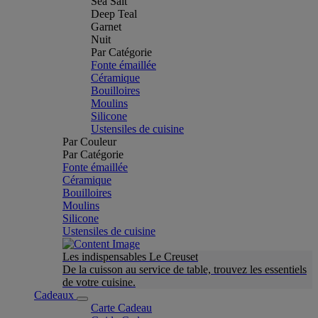
Sea Salt
Deep Teal
Garnet
Nuit
Par Catégorie
Fonte émaillée
Céramique
Bouilloires
Moulins
Silicone
Ustensiles de cuisine
Par Couleur
Par Catégorie
Fonte émaillée
Céramique
Bouilloires
Moulins
Silicone
Ustensiles de cuisine
Les indispensables Le Creuset
De la cuisson au service de table, trouvez les essentiels
de votre cuisine.
Cadeaux
Carte Cadeau