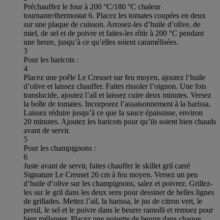
Préchauffez le four à 200 °C/180 °C chaleur
tournante/thermostat 6. Placez les tomates coupées en deux
sur une plaque de cuisson. Arrosez-les d’huile d’olive, de
miel, de sel et de poivre et faites-les rôtir à 200 °C pendant
une heure, jusqu’à ce qu’elles soient caramélisées.
3
Pour les haricots :
4
Placez une poêle Le Creuset sur feu moyen, ajoutez l’huile
d’olive et laissez chauffer. Faites rissoler l’oignon. Une fois
translucide, ajoutez l’ail et laissez cuire deux minutes. Versez
la boîte de tomates. Incorporez l’assaisonnement à la harissa.
Laissez réduire jusqu’à ce que la sauce épaississe, environ
20 minutes. Ajoutez les haricots pour qu’ils soient bien chauds
avant de servir.
5
Pour les champignons :
6
Juste avant de servir, faites chauffer le skillet gril carré
Signature Le Creuset 26 cm à feu moyen. Versez un peu
d’huile d’olive sur les champignons, salez et poivrez. Grillez-
les sur le gril dans les deux sens pour dessiner de belles lignes
de grillades. Mettez l’ail, la harissa, le jus de citron vert, le
persil, le sel et le poivre dans le beurre ramolli et remuez pour
bien mélanger. Placez une noisette de beurre dans chaque