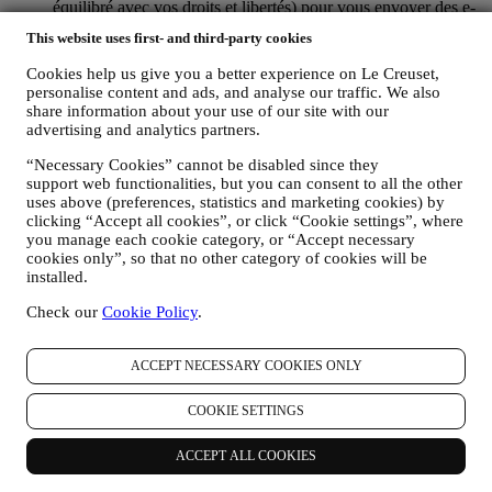
équilibré avec vos droits et libertés) pour vous envoyer des e-
mails de suivi dans le cas où vous auriez ajouté des articles
This website uses first- and third-party cookies
dans votre panier sans finaliser votre achat en ligne. Si vous
ne finalisez pas l'achat dans un certain délai, aucune autre
Cookies help us give you a better experience on Le Creuset,
communication de suivi ne sera envoyée.
personalise content and ads, and analyse our traffic. We also
POUR VOUS INFORMER À PROPOS DES
share information about your use of our site with our
NOUVELLES ET OFFRES CONCERNANT LES
advertising and analytics partners.
PRODUITS LE CREUSET
“Necessary Cookies” cannot be disabled since they
Si vous nous avez donné votre autorisation dans ce sens (par
support web functionalities, but you can consent to all the other
exemple en souscrivant à notre lettre d’information au
uses above (preferences, statistics and marketing cookies) by
moment de créer un compte sur le Site web), nous vous ferons
clicking “Accept all cookies”, or click “Cookie settings”, where
parvenir des communications de marketing personnalisées et
you manage each cookie category, or “Accept necessary
des nouvelles concernant les initiatives lancées par Le Creuset
cookies only”, so that no other category of cookies will be
et promues par les filiales de son groupe, ou par ses affiliés et
installed.
partenaires locaux, ceci en fonction de vos préférences. Nous
vous contacterons par e-mail, par SMS ou par les réseaux
Check our
Cookie Policy
.
sociaux, mais aussi en utilisant des moyens automatisés. De
telles communications seront liées aux produits Le Creuset,
aux ouvertures de nouveaux magasins, aux événements
ACCEPT NECESSARY COOKIES ONLY
exclusifs, concours, enquêtes et démonstrations organisés par
Le Creuset ou à des offres spéciales qui pourraient vous
COOKIE SETTINGS
intéresser. Ces communications pourront être sélectionnées ou
rédigées spécialement à votre intention, sur base de données
ACCEPT ALL COOKIES
vous concernant, telles que votre situation géographique,
l’historique de vos achats ou vos préférences en ce qui