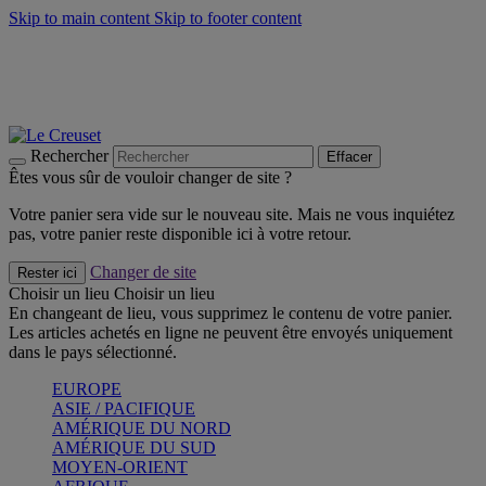
Skip to main content
Skip to footer content
Faites vivre l’été avec la Collection BBQ Outdoor & Thym -
Craquez
Les indispensables Le Creuset -
Craquez
Newsletter: Inscrivez-vous et économisez 10%! -
Inscrivez-vous
maintenant
Rechercher
Effacer
Êtes vous sûr de vouloir changer de site ?
Votre panier sera vide sur le nouveau site. Mais ne vous inquiétez
pas, votre panier reste disponible ici à votre retour.
Changer de site
Rester ici
Choisir un lieu
Choisir un lieu
En changeant de lieu, vous supprimez le contenu de votre panier.
Les articles achetés en ligne ne peuvent être envoyés uniquement
dans le pays sélectionné.
EUROPE
ASIE / PACIFIQUE
AMÉRIQUE DU NORD
AMÉRIQUE DU SUD
MOYEN-ORIENT