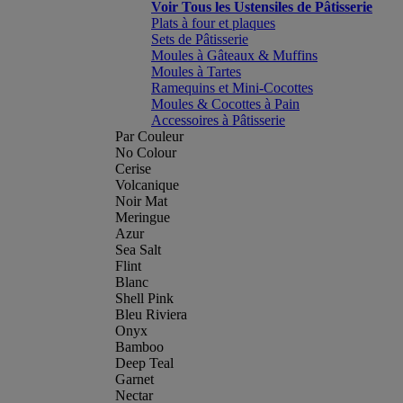
Voir Tous les Ustensiles de Pâtisserie
Plats à four et plaques
Sets de Pâtisserie
Moules à Gâteaux & Muffins
Moules à Tartes
Ramequins et Mini-Cocottes
Moules & Cocottes à Pain
Accessoires à Pâtisserie
Par Couleur
No Colour
Cerise
Volcanique
Noir Mat
Meringue
Azur
Sea Salt
Flint
Blanc
Shell Pink
Bleu Riviera
Onyx
Bamboo
Deep Teal
Garnet
Nectar