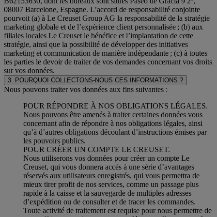
B62153630, dont les bureaux sont situés Paseo de Gracia 9 2º,
08007 Barcelone, Espagne. L’accord de responsabilité conjointe
pourvoit (a) à Le Creuset Group AG la responsabilité de la stratégie
marketing globale et de l’expérience client personnalisée ; (b) aux
filiales locales Le Creuset le bénéfice et l’implantation de cette
stratégie, ainsi que la possibilité de développer des initiatives
marketing et communication de manière indépendante ; (c) à toutes
les parties le devoir de traiter de vos demandes concernant vos droits
sur vos données.
3. POURQUOI COLLECTONS-NOUS CES INFORMATIONS ?
Nous pouvons traiter vos données aux fins suivantes :
POUR RÉPONDRE À NOS OBLIGATIONS LÉGALES.
Nous pouvons être amenés à traiter certaines données vous
concernant afin de répondre à nos obligations légales, ainsi
qu’à d’autres obligations découlant d’instructions émises par
les pouvoirs publics.
POUR CRÉER UN COMPTE LE CREUSET.
Nous utiliserons vos données pour créer un compte Le
Creuset, qui vous donnera accès à une série d’avantages
réservés aux utilisateurs enregistrés, qui vous permettra de
mieux tirer profit de nos services, comme un passage plus
rapide à la caisse et la sauvegarde de multiples adresses
d’expédition ou de consulter et de tracer les commandes.
Toute activité de traitement est requise pour nous permettre de