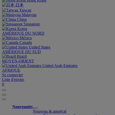
Hong Kong
日本
Taiwan
Malaysia
China
Singapore
Korea
AMÉRIQUE DU NORD
México
Canada
United States
AMÉRIQUE DU SUD
Brazil
MOYEN-ORIENT
United Arab Emirates
AFRIQUE
Se connecter
Liste d'envies
0
Nouveautés
Nouveau & apprécié