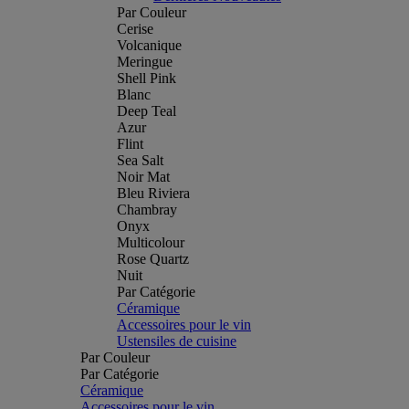
Par Couleur
Cerise
Volcanique
Meringue
Shell Pink
Blanc
Deep Teal
Azur
Flint
Sea Salt
Noir Mat
Bleu Riviera
Chambray
Onyx
Multicolour
Rose Quartz
Nuit
Par Catégorie
Céramique
Accessoires pour le vin
Ustensiles de cuisine
Par Couleur
Par Catégorie
Céramique
Accessoires pour le vin