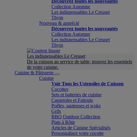
Découvrez toutes les nouveautés
Collection Automne
Les indispensables Le Creuset
Thym
Nouveau & apprécié
Découvrez toutes les nouveautés
Collection Automne
Les indispensables Le Creuset
Thym
Les indispensables Le Creuset
De la cuisson au service de table, trouvez les essentiels
de votre cuisine.
Cuisine & Pâtisserie
Cuisine
Voir Tous les Ustensiles de Cuisson
Cocottes
Sets et batteries de cuisine
Casseroles et Faitouts
Poêles, sauteuses et woks
Grils
BBQ Outdoor Collection
Plats à Rôtir
Articles de Cuisine Spécialisés
Personnalisez votre cocotte