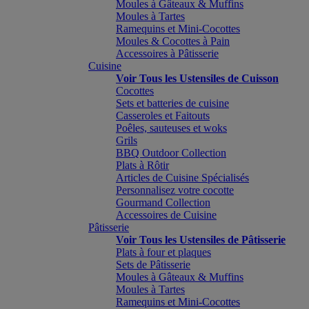
Moules à Gâteaux & Muffins
Moules à Tartes
Ramequins et Mini-Cocottes
Moules & Cocottes à Pain
Accessoires à Pâtisserie
Cuisine
Voir Tous les Ustensiles de Cuisson
Cocottes
Sets et batteries de cuisine
Casseroles et Faitouts
Poêles, sauteuses et woks
Grils
BBQ Outdoor Collection
Plats à Rôtir
Articles de Cuisine Spécialisés
Personnalisez votre cocotte
Gourmand Collection
Accessoires de Cuisine
Pâtisserie
Voir Tous les Ustensiles de Pâtisserie
Plats à four et plaques
Sets de Pâtisserie
Moules à Gâteaux & Muffins
Moules à Tartes
Ramequins et Mini-Cocottes