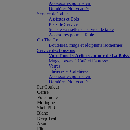
Accessoires pour le vin
Dernières Nouveautés
Service de Table
Assiettes et Bols
Plats de Service
Sets de vaisselles et service de table
Accesoires pour la Table
On The Go
Bouteilles, mugs et récipients isothermes
Service des boissons
Voir Tous les Articles autour de La Boiss
Mugs, Tasses à Café et Espresso
Verres
Théières et Cafetières
Accessoires pour le vin
Dernières Nouveautés
Par Couleur
Cerise
Volcanique
Meringue
Shell Pink
Blanc
Deep Teal
Azur
Flint