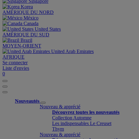
Singapore
Korea
AMÉRIQUE DU NORD
México
Canada
United States
AMÉRIQUE DU SUD
Brazil
MOYEN-ORIENT
United Arab Emirates
AFRIQUE
Se connecter
Liste d'envies
0
Nouveautés
Nouveau & apprécié
Découvrez toutes les nouveautés
Collection Automne
Les indispensables Le Creuset
Thym
Nouveau & apprécié