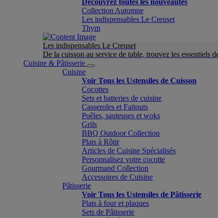
Découvrez toutes les nouveautés
Collection Automne
Les indispensables Le Creuset
Thym
Les indispensables Le Creuset
De la cuisson au service de table, trouvez les essentiels d
Cuisine & Pâtisserie
Cuisine
Voir Tous les Ustensiles de Cuisson
Cocottes
Sets et batteries de cuisine
Casseroles et Faitouts
Poêles, sauteuses et woks
Grils
BBQ Outdoor Collection
Plats à Rôtir
Articles de Cuisine Spécialisés
Personnalisez votre cocotte
Gourmand Collection
Accessoires de Cuisine
Pâtisserie
Voir Tous les Ustensiles de Pâtisserie
Plats à four et plaques
Sets de Pâtisserie