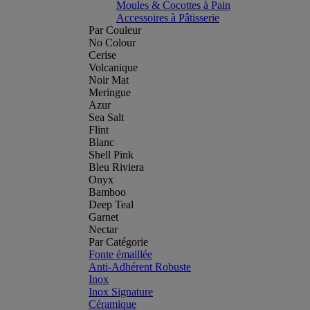
Moules & Cocottes à Pain
Accessoires à Pâtisserie
Par Couleur
No Colour
Cerise
Volcanique
Noir Mat
Meringue
Azur
Sea Salt
Flint
Blanc
Shell Pink
Bleu Riviera
Onyx
Bamboo
Deep Teal
Garnet
Nectar
Par Catégorie
Fonte émaillée
Anti-Adhérent Robuste
Inox
Inox Signature
Céramique