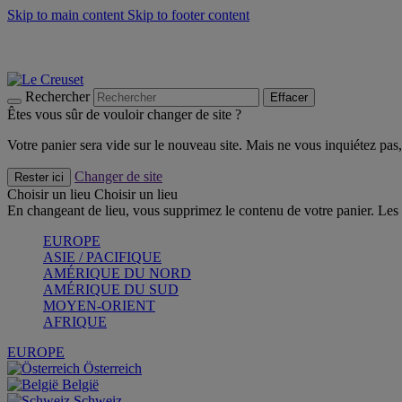
Skip to main content
Skip to footer content
Faites vivre l’été avec la Collection BBQ Outdoor & Thym -
Cra
Les indispensables Le Creuset -
Craquez
Newsletter: Inscrivez-vous et économisez 10%! -
Inscrivez-vous 
Rechercher
Effacer
Êtes vous sûr de vouloir changer de site ?
Votre panier sera vide sur le nouveau site. Mais ne vous inquiétez pas, 
Changer de site
Rester ici
Choisir un lieu
Choisir un lieu
En changeant de lieu, vous supprimez le contenu de votre panier. Les 
EUROPE
ASIE / PACIFIQUE
AMÉRIQUE DU NORD
AMÉRIQUE DU SUD
MOYEN-ORIENT
AFRIQUE
EUROPE
Österreich
België
Schweiz