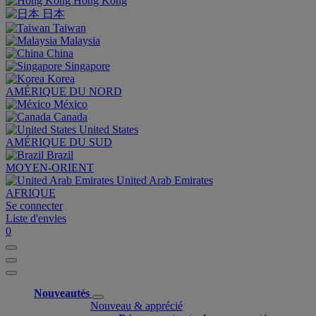
Hong Kong
日本
Taiwan
Malaysia
China
Singapore
Korea
AMÉRIQUE DU NORD
México
Canada
United States
AMÉRIQUE DU SUD
Brazil
MOYEN-ORIENT
United Arab Emirates
AFRIQUE
Se connecter
Liste d'envies
0
Nouveautés
Nouveau & apprécié