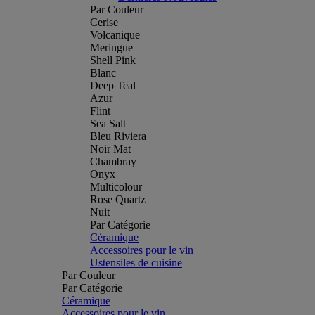
Par Couleur
Cerise
Volcanique
Meringue
Shell Pink
Blanc
Deep Teal
Azur
Flint
Sea Salt
Bleu Riviera
Noir Mat
Chambray
Onyx
Multicolour
Rose Quartz
Nuit
Par Catégorie
Céramique
Accessoires pour le vin
Ustensiles de cuisine
Par Couleur
Par Catégorie
Céramique
Accessoires pour le vin