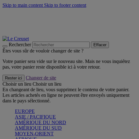
Skip to main content
Skip to footer content
Faites vivre l’été avec la Collection BBQ Outdoor & Thym -
Craquez
Les indispensables Le Creuset -
Craquez
Newsletter: Inscrivez-vous et économisez 10%! -
Inscrivez-vous
maintenant
Rechercher
Effacer
Êtes vous sûr de vouloir changer de site ?
Votre panier sera vide sur le nouveau site. Mais ne vous inquiétez
pas, votre panier reste disponible ici à votre retour.
Changer de site
Rester ici
Choisir un lieu
Choisir un lieu
En changeant de lieu, vous supprimez le contenu de votre panier.
Les articles achetés en ligne ne peuvent être envoyés uniquement
dans le pays sélectionné.
EUROPE
ASIE / PACIFIQUE
AMÉRIQUE DU NORD
AMÉRIQUE DU SUD
MOYEN-ORIENT