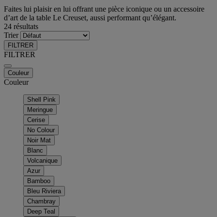
Faites lui plaisir en lui offrant une pièce iconique ou un accessoire
d’art de la table Le Creuset, aussi performant qu’élégant.
24 résultats
Trier
FILTRER
FILTRER
Couleur
Couleur
Shell Pink
Meringue
Cerise
No Colour
Noir Mat
Blanc
Volcanique
Azur
Bamboo
Bleu Riviera
Chambray
Deep Teal