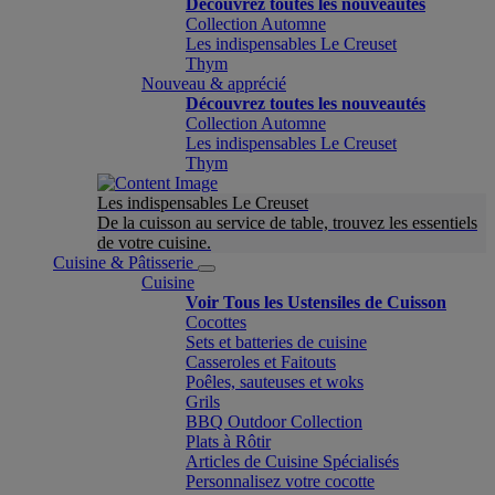
Découvrez toutes les nouveautés
Collection Automne
Les indispensables Le Creuset
Thym
Nouveau & apprécié
Découvrez toutes les nouveautés
Collection Automne
Les indispensables Le Creuset
Thym
Les indispensables Le Creuset
De la cuisson au service de table, trouvez les essentiels
de votre cuisine.
Cuisine & Pâtisserie
Cuisine
Voir Tous les Ustensiles de Cuisson
Cocottes
Sets et batteries de cuisine
Casseroles et Faitouts
Poêles, sauteuses et woks
Grils
BBQ Outdoor Collection
Plats à Rôtir
Articles de Cuisine Spécialisés
Personnalisez votre cocotte