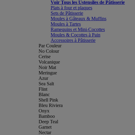
Voir Tous les Ustensiles de Pâtisserie
Plats à four et plaques
Sets de Pâtisserie
Moules à Gâteaux & Muffins
Moules à Tartes
Ramequins et Mini-Cocottes
Moules & Cocottes à Pain
Accessoires à Pâtisserie
Par Couleur
No Colour
Cerise
Volcanique
Noir Mat
Meringue
Azur
Sea Salt
Flint
Blanc
Shell Pink
Bleu Riviera
Onyx
Bamboo
Deep Teal
Garnet
Nectar