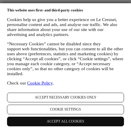
Les données personnelles vous concernant, que nous collectons
This website uses first- and third-party cookies
lorsque vous utilisez le Site web ou lorsque vous nous fournissez de
toute autre façon une quelconque information d’identification
Cookies help us give you a better experience on Le Creuset,
personnelle, sont dûment protégées et vos droits au respect de la vie
personalise content and ads, and analyse our traffic. We also
privée sont expliqués sous le paragraphe 8 ci-dessous.
share information about your use of our site with our
2. QUI RECUEILLE VOS DONNEES PERSONNELLES ?
advertising and analytics partners.
Le contrôleur des données relatives aux services d’e-commerce
proposés sur le Site web est Le Creuset Benelux SA, dont le siège
“Necessary Cookies” cannot be disabled since they
social est établi à Le Creuset Benelux SA, 4 Rue de la Presse, 1000
support web functionalities, but you can consent to all the other
uses above (preferences, statistics and marketing cookies) by
Bruxelles, Belgique.
clicking “Accept all cookies”, or click “Cookie settings”, where
Si vous acceptez de recevoir des communications commerciales de
you manage each cookie category, or “Accept necessary
notre part, vous ferez partie de la base de données des
cookies only”, so that no other category of cookies will be
consommateurs du groupe Le Creuset. Celle-ci est gérée
installed.
conjointement, par Le Creuset BENELUX et Group AG, dont le
siège social est situé à Neuhofstrasse 4, 6340 Baar, en Suisse. Son
Check our
Cookie Policy
.
représentant désigné dans l'UE est Le Creuset SL, numéro de TVA
B62153630, dont les bureaux sont situés Paseo de Gracia 9 2º,
08007 Barcelone, Espagne. L’accord de responsabilité conjointe
ACCEPT NECESSARY COOKIES ONLY
pourvoit (a) à Le Creuset Group AG la responsabilité de la stratégie
marketing globale et de l’expérience client personnalisée ; (b) aux
COOKIE SETTINGS
filiales locales Le Creuset le bénéfice et l’implantation de cette
stratégie, ainsi que la possibilité de développer des initiatives
ACCEPT ALL COOKIES
marketing et communication de manière indépendante ; (c) à toutes
les parties le devoir de traiter de vos demandes concernant vos droits