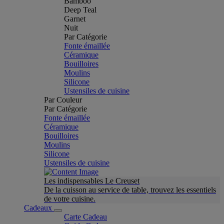
Bamboo
Deep Teal
Garnet
Nuit
Par Catégorie
Fonte émaillée
Céramique
Bouilloires
Moulins
Silicone
Ustensiles de cuisine
Par Couleur
Par Catégorie
Fonte émaillée
Céramique
Bouilloires
Moulins
Silicone
Ustensiles de cuisine
Les indispensables Le Creuset
De la cuisson au service de table, trouvez les essentiels
de votre cuisine.
Cadeaux
Carte Cadeau