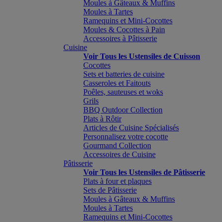
Moules à Gâteaux & Muffins
Moules à Tartes
Ramequins et Mini-Cocottes
Moules & Cocottes à Pain
Accessoires à Pâtisserie
Cuisine
Voir Tous les Ustensiles de Cuisson
Cocottes
Sets et batteries de cuisine
Casseroles et Faitouts
Poêles, sauteuses et woks
Grils
BBQ Outdoor Collection
Plats à Rôtir
Articles de Cuisine Spécialisés
Personnalisez votre cocotte
Gourmand Collection
Accessoires de Cuisine
Pâtisserie
Voir Tous les Ustensiles de Pâtisserie
Plats à four et plaques
Sets de Pâtisserie
Moules à Gâteaux & Muffins
Moules à Tartes
Ramequins et Mini-Cocottes