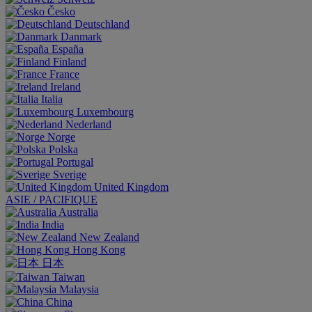
Česko
Deutschland
Danmark
España
Finland
France
Ireland
Italia
Luxembourg
Nederland
Norge
Polska
Portugal
Sverige
United Kingdom
ASIE / PACIFIQUE
Australia
India
New Zealand
Hong Kong
日本
Taiwan
Malaysia
China