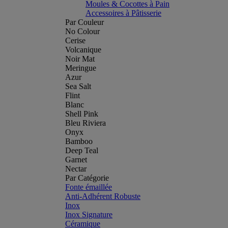
Moules & Cocottes à Pain
Accessoires à Pâtisserie
Par Couleur
No Colour
Cerise
Volcanique
Noir Mat
Meringue
Azur
Sea Salt
Flint
Blanc
Shell Pink
Bleu Riviera
Onyx
Bamboo
Deep Teal
Garnet
Nectar
Par Catégorie
Fonte émaillée
Anti-Adhérent Robuste
Inox
Inox Signature
Céramique