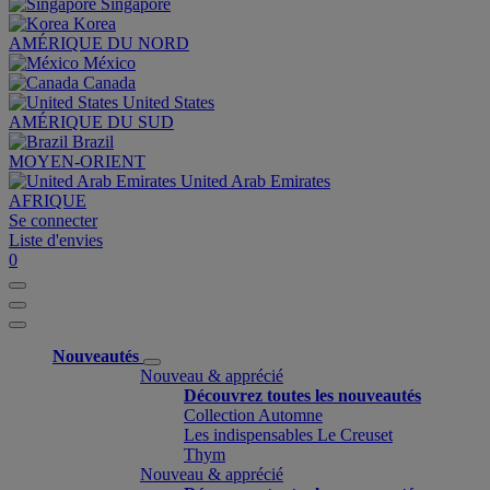
Singapore
Korea
AMÉRIQUE DU NORD
México
Canada
United States
AMÉRIQUE DU SUD
Brazil
MOYEN-ORIENT
United Arab Emirates
AFRIQUE
Se connecter
Liste d'envies
0
Nouveautés
Nouveau & apprécié
Découvrez toutes les nouveautés
Collection Automne
Les indispensables Le Creuset
Thym
Nouveau & apprécié