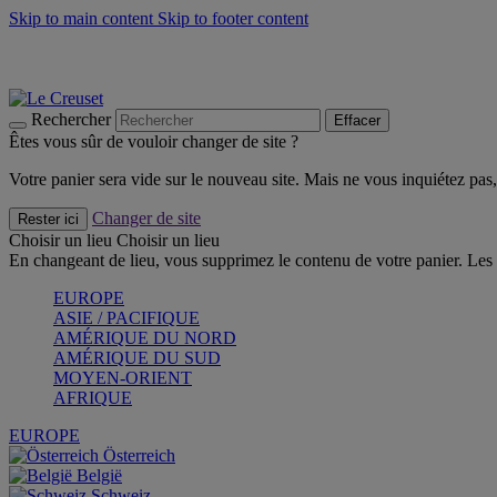
Skip to main content
Skip to footer content
Faites vivre l’été avec la Collection BBQ Outdoor & Thym -
Cra
Les indispensables Le Creuset -
Craquez
Newsletter: Inscrivez-vous et économisez 10%! -
Inscrivez-vous 
Rechercher
Effacer
Êtes vous sûr de vouloir changer de site ?
Votre panier sera vide sur le nouveau site. Mais ne vous inquiétez pas, 
Changer de site
Rester ici
Choisir un lieu
Choisir un lieu
En changeant de lieu, vous supprimez le contenu de votre panier. Les 
EUROPE
ASIE / PACIFIQUE
AMÉRIQUE DU NORD
AMÉRIQUE DU SUD
MOYEN-ORIENT
AFRIQUE
EUROPE
Österreich
België
Schweiz