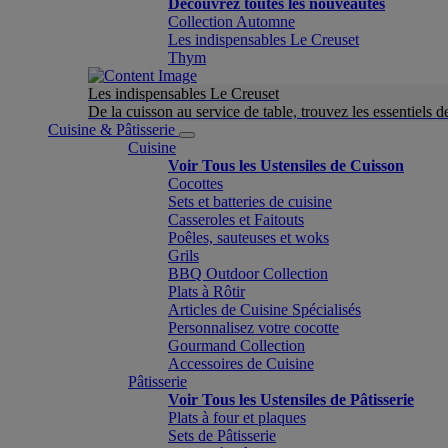
Découvrez toutes les nouveautés
Collection Automne
Les indispensables Le Creuset
Thym
Les indispensables Le Creuset
De la cuisson au service de table, trouvez les essentiels d
Cuisine & Pâtisserie
Cuisine
Voir Tous les Ustensiles de Cuisson
Cocottes
Sets et batteries de cuisine
Casseroles et Faitouts
Poêles, sauteuses et woks
Grils
BBQ Outdoor Collection
Plats à Rôtir
Articles de Cuisine Spécialisés
Personnalisez votre cocotte
Gourmand Collection
Accessoires de Cuisine
Pâtisserie
Voir Tous les Ustensiles de Pâtisserie
Plats à four et plaques
Sets de Pâtisserie