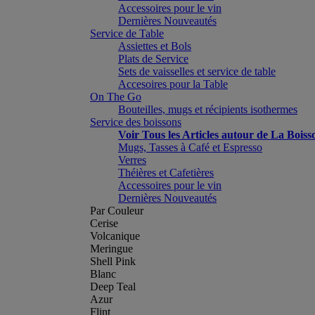
Accessoires pour le vin
Dernières Nouveautés
Service de Table
Assiettes et Bols
Plats de Service
Sets de vaisselles et service de table
Accesoires pour la Table
On The Go
Bouteilles, mugs et récipients isothermes
Service des boissons
Voir Tous les Articles autour de La Boiss
Mugs, Tasses à Café et Espresso
Verres
Théières et Cafetières
Accessoires pour le vin
Dernières Nouveautés
Par Couleur
Cerise
Volcanique
Meringue
Shell Pink
Blanc
Deep Teal
Azur
Flint