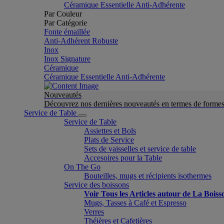
Céramique Essentielle Anti-Adhérente
Par Couleur
Par Catégorie
Fonte émaillée
Anti-Adhérent Robuste
Inox
Inox Signature
Céramique
Céramique Essentielle Anti-Adhérente
Nouveautés
Découvrez nos dernières nouveautés en termes de formes 
Service de Table
Service de Table
Assiettes et Bols
Plats de Service
Sets de vaisselles et service de table
Accesoires pour la Table
On The Go
Bouteilles, mugs et récipients isothermes
Service des boissons
Voir Tous les Articles autour de La Boiss
Mugs, Tasses à Café et Espresso
Verres
Théières et Cafetières