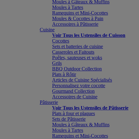
Moules à Gâteaux & Muffins
Moules à Tartes
Ramequins et Mini-Cocottes
Moules & Cocottes à Pain
Accessoires à Pâtisserie
Cuisine
Voir Tous les Ustensiles de Cuisson
Cocottes
Sets et batteries de cuisine
Casseroles et Faitouts
Poêles, sauteuses et woks
Grils
BBQ Outdoor Collection
Plats à Rôtir
Articles de Cuisine Spécialisés
Personnalisez votre cocotte
Gourmand Collection
Accessoires de Cuisine
Pâtisserie
Voir Tous les Ustensiles de Pâtisserie
Plats à four et plaques
Sets de Pâtisserie
Moules à Gâteaux & Muffins
Moules à Tartes
Ramequins et Mini-Cocottes