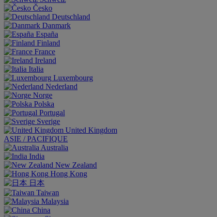
Česko
Deutschland
Danmark
España
Finland
France
Ireland
Italia
Luxembourg
Nederland
Norge
Polska
Portugal
Sverige
United Kingdom
ASIE / PACIFIQUE
Australia
India
New Zealand
Hong Kong
日本
Taiwan
Malaysia
China