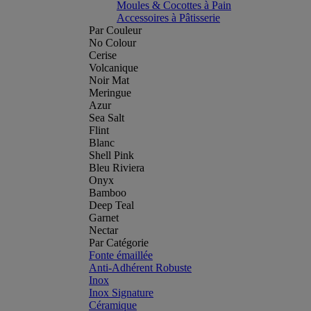
Moules & Cocottes à Pain
Accessoires à Pâtisserie
Par Couleur
No Colour
Cerise
Volcanique
Noir Mat
Meringue
Azur
Sea Salt
Flint
Blanc
Shell Pink
Bleu Riviera
Onyx
Bamboo
Deep Teal
Garnet
Nectar
Par Catégorie
Fonte émaillée
Anti-Adhérent Robuste
Inox
Inox Signature
Céramique