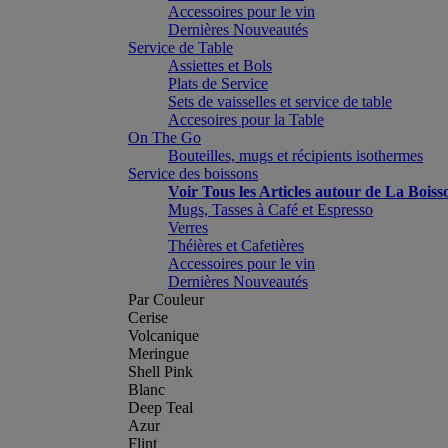
Accessoires pour le vin
Dernières Nouveautés
Service de Table
Assiettes et Bols
Plats de Service
Sets de vaisselles et service de table
Accesoires pour la Table
On The Go
Bouteilles, mugs et récipients isothermes
Service des boissons
Voir Tous les Articles autour de La Boiss
Mugs, Tasses à Café et Espresso
Verres
Théières et Cafetières
Accessoires pour le vin
Dernières Nouveautés
Par Couleur
Cerise
Volcanique
Meringue
Shell Pink
Blanc
Deep Teal
Azur
Flint