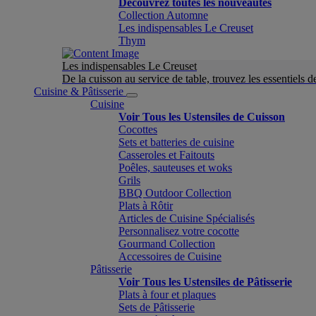
Découvrez toutes les nouveautés
Collection Automne
Les indispensables Le Creuset
Thym
Les indispensables Le Creuset
De la cuisson au service de table, trouvez les essentiels d
Cuisine & Pâtisserie
Cuisine
Voir Tous les Ustensiles de Cuisson
Cocottes
Sets et batteries de cuisine
Casseroles et Faitouts
Poêles, sauteuses et woks
Grils
BBQ Outdoor Collection
Plats à Rôtir
Articles de Cuisine Spécialisés
Personnalisez votre cocotte
Gourmand Collection
Accessoires de Cuisine
Pâtisserie
Voir Tous les Ustensiles de Pâtisserie
Plats à four et plaques
Sets de Pâtisserie