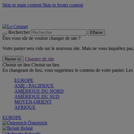
Skip to main content
Skip to footer content
Faites vivre l’été avec la Collection BBQ Outdoor & Thym -
Cra
Les indispensables Le Creuset -
Craquez
Newsletter: Inscrivez-vous et économisez 10%! -
Inscrivez-vous 
Rechercher
Effacer
Êtes vous sûr de vouloir changer de site ?
Votre panier sera vide sur le nouveau site. Mais ne vous inquiétez pas, 
Changer de site
Rester ici
Choisir un lieu
Choisir un lieu
En changeant de lieu, vous supprimez le contenu de votre panier. Les 
EUROPE
ASIE / PACIFIQUE
AMÉRIQUE DU NORD
AMÉRIQUE DU SUD
MOYEN-ORIENT
AFRIQUE
EUROPE
Österreich
België
Schweiz