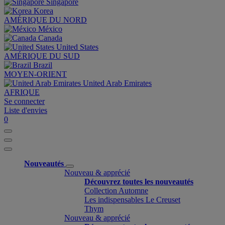
Singapore
Korea
AMÉRIQUE DU NORD
México
Canada
United States
AMÉRIQUE DU SUD
Brazil
MOYEN-ORIENT
United Arab Emirates
AFRIQUE
Se connecter
Liste d'envies
0
Nouveautés
Nouveau & apprécié
Découvrez toutes les nouveautés
Collection Automne
Les indispensables Le Creuset
Thym
Nouveau & apprécié