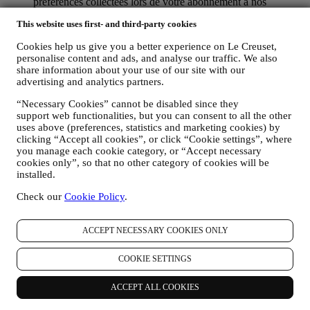
préférences collectées lors de votre abonnement à nos
communications marketing personnalisées. Nous utilisons ces
This website uses first- and third-party cookies
informations pour gérer notre publicité sur d’autres sites,
accorder l’accès à des contenus spécifiques, personnaliser le
Cookies help us give you a better experience on Le Creuset,
contenu des offres que vous consultez sur le Site web ou, si
personalise content and ads, and analyse our traffic. We also
vous avez choisi de souscrire à nos communications
share information about your use of our site with our
marketing, pour vous adresser des communications/ messages
advertising and analytics partners.
pertinents dont nous sommes convaincus qu’ils pourraient
vous intéresser. Il n’y aura aucun autre effet. L’usage des
“Necessary Cookies” cannot be disabled since they
cookies est soumis à votre consentement. Si vous ne souhaitez
support web functionalities, but you can consent to all the other
pas recevoir ces informations, utilisées pour vous adresser des
uses above (preferences, statistics and marketing cookies) by
annonces, contenus ou communications basés sur vos centres
clicking “Accept all cookies”, or click “Cookie settings”, where
d’intérêt, vous pouvez limiter l’usage des informations vous
you manage each cookie category, or “Accept necessary
cookies only”, so that no other category of cookies will be
concernant dans le cadre de vos actions en ligne en gérant vos
installed.
consignes en matière de cookies (gardez toutefois en mémoire
que certains cookies sont nécessaires pour utiliser le Site
Check our
Cookie Policy
.
web). Notez que ceci ne vous empêchera pas de recevoir nos
annonces, offres ou communications. Vous continuerez de
recevoir des annonces, des offres ou des communications
ACCEPT NECESSARY COOKIES ONLY
génériques. Pour de plus amples informations sur l’usage que
nous faisons des cookies et sur la façon dont vous pouvez les
COOKIE SETTINGS
éliminer, nous vous invitons à consulter ici notre
Politique en
matière de Cookies
.
AVIS PRODUITS :
ACCEPT ALL COOKIES
Au cas où vous avez acheté l’un de nos produits, nous