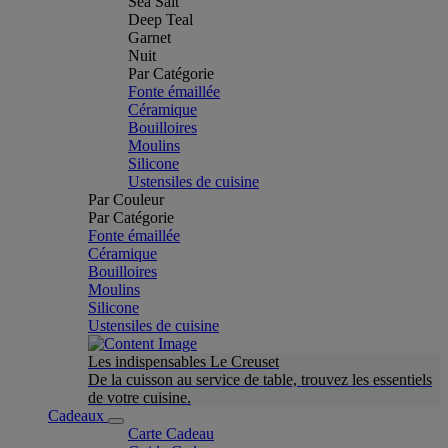
Sea Salt
Deep Teal
Garnet
Nuit
Par Catégorie
Fonte émaillée
Céramique
Bouilloires
Moulins
Silicone
Ustensiles de cuisine
Par Couleur
Par Catégorie
Fonte émaillée
Céramique
Bouilloires
Moulins
Silicone
Ustensiles de cuisine
Les indispensables Le Creuset
De la cuisson au service de table, trouvez les essentiels
de votre cuisine.
Cadeaux
Carte Cadeau