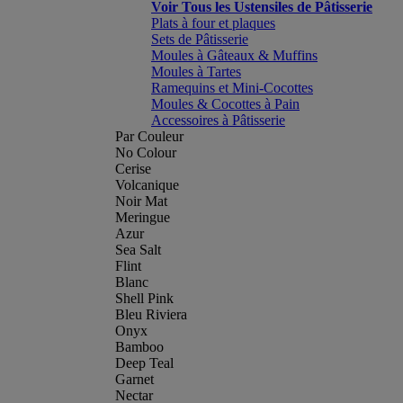
Voir Tous les Ustensiles de Pâtisserie
Plats à four et plaques
Sets de Pâtisserie
Moules à Gâteaux & Muffins
Moules à Tartes
Ramequins et Mini-Cocottes
Moules & Cocottes à Pain
Accessoires à Pâtisserie
Par Couleur
No Colour
Cerise
Volcanique
Noir Mat
Meringue
Azur
Sea Salt
Flint
Blanc
Shell Pink
Bleu Riviera
Onyx
Bamboo
Deep Teal
Garnet
Nectar