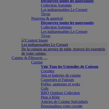
Découvrez toutes les nouveautés
Collection Automne
Les indispensables Le Creuset
Thym
Nouveau & apprécié
Découvrez toutes les nouveautés
Collection Automne
Les indispensables Le Creuset
Thym
Les indispensables Le Creuset
De la cuisson au service de table, trouvez les essentiels
de votre cuisine.
Cuisine & Pâtisserie
Cuisine
Voir Tous les Ustensiles de Cuisson
Cocottes
Sets et batteries de cuisine
Casseroles et Faitouts
Poêles, sauteuses et woks
Grils
BBQ Outdoor Collection
Plats à Rôtir
Articles de Cuisine Spécialisés
Personnalisez votre cocotte