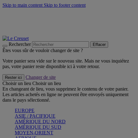
Skip to main content
Skip to footer content
Faites vivre l’été avec la Collection BBQ Outdoor & Thym -
Craquez
Les indispensables Le Creuset -
Craquez
Newsletter: Inscrivez-vous et économisez 10%! -
Inscrivez-vous
maintenant
Rechercher
Effacer
Êtes vous sûr de vouloir changer de site ?
Votre panier sera vide sur le nouveau site. Mais ne vous inquiétez
pas, votre panier reste disponible ici à votre retour.
Changer de site
Rester ici
Choisir un lieu
Choisir un lieu
En changeant de lieu, vous supprimez le contenu de votre panier.
Les articles achetés en ligne ne peuvent être envoyés uniquement
dans le pays sélectionné.
EUROPE
ASIE / PACIFIQUE
AMÉRIQUE DU NORD
AMÉRIQUE DU SUD
MOYEN-ORIENT