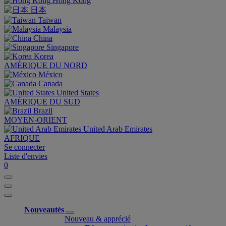
Hong Kong
日本
Taiwan
Malaysia
China
Singapore
Korea
AMÉRIQUE DU NORD
México
Canada
United States
AMÉRIQUE DU SUD
Brazil
MOYEN-ORIENT
United Arab Emirates
AFRIQUE
Se connecter
Liste d'envies
0
Nouveautés
Nouveau & apprécié