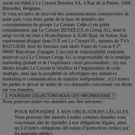
social est établi à Le Creuset Benelux SA, 4 Rue de la Presse, 1000
Bruxelles, Belgique.
Si vous acceptez de recevoir des communications commerciales de
notre part, vous ferez partie de la base de données des
consommateurs du groupe Le Creuset. Celle-ci est gérée
conjointement, par Le Creuset BENELUX et Group AG, dont le
siège social est situé à Neuhofstrasse 4, 6340 Baar, en Suisse. Son
représentant désigné dans l'UE est Le Creuset SL, numéro de TVA
B62153630, dont les bureaux sont situés Paseo de Gracia 9 2º,
08007 Barcelone, Espagne. L’accord de responsabilité conjointe
pourvoit (a) à Le Creuset Group AG la responsabilité de la stratégie
marketing globale et de l’expérience client personnalisée ; (b) aux
filiales locales Le Creuset le bénéfice et l’implantation de cette
stratégie, ainsi que la possibilité de développer des initiatives
marketing et communication de manière indépendante ; (c) à toutes
les parties le devoir de traiter de vos demandes concernant vos droits
sur vos données.
3. POURQUOI COLLECTONS-NOUS CES INFORMATIONS ?
Nous pouvons traiter vos données aux fins suivantes :
POUR RÉPONDRE À NOS OBLIGATIONS LÉGALES.
Nous pouvons être amenés à traiter certaines données vous
concernant afin de répondre à nos obligations légales, ainsi
qu’à d’autres obligations découlant d’instructions émises par
les pouvoirs publics.