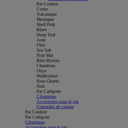
Par Couleur
Cerise
Volcanique
Meringue
Shell Pink
Blanc
Deep Teal
Azur
Flint
Sea Salt
Noir Mat
Bleu Riviera
Chambray
Onyx
Multicolour
Rose Quartz
Nuit
Par Catégorie
Céramique
Accessoires pour le vin
Ustensiles de cuisine
Par Couleur
Par Catégorie
Céramique
Accessoires pour le vin