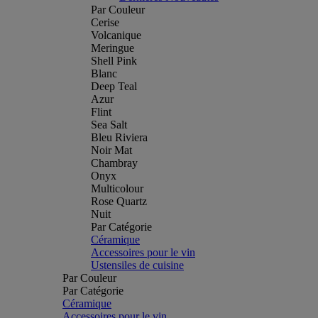
Par Couleur
Cerise
Volcanique
Meringue
Shell Pink
Blanc
Deep Teal
Azur
Flint
Sea Salt
Bleu Riviera
Noir Mat
Chambray
Onyx
Multicolour
Rose Quartz
Nuit
Par Catégorie
Céramique
Accessoires pour le vin
Ustensiles de cuisine
Par Couleur
Par Catégorie
Céramique
Accessoires pour le vin