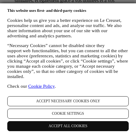
similaires, et également grâce à vos données et à vos
préférences collectées lors de votre abonnement à nos
This website uses first- and third-party cookies
communications marketing personnalisées. Nous utilisons ces
informations pour gérer notre publicité sur d’autres sites,
Cookies help us give you a better experience on Le Creuset,
accorder l’accès à des contenus spécifiques, personnaliser le
personalise content and ads, and analyse our traffic. We also
contenu des offres que vous consultez sur le Site web ou, si
share information about your use of our site with our
vous avez choisi de souscrire à nos communications
advertising and analytics partners.
marketing, pour vous adresser des communications/ messages
pertinents dont nous sommes convaincus qu’ils pourraient
“Necessary Cookies” cannot be disabled since they
vous intéresser. Il n’y aura aucun autre effet. L’usage des
support web functionalities, but you can consent to all the other
cookies est soumis à votre consentement. Si vous ne souhaitez
uses above (preferences, statistics and marketing cookies) by
pas recevoir ces informations, utilisées pour vous adresser des
clicking “Accept all cookies”, or click “Cookie settings”, where
annonces, contenus ou communications basés sur vos centres
you manage each cookie category, or “Accept necessary
d’intérêt, vous pouvez limiter l’usage des informations vous
cookies only”, so that no other category of cookies will be
installed.
concernant dans le cadre de vos actions en ligne en gérant vos
consignes en matière de cookies (gardez toutefois en mémoire
Check our
Cookie Policy
.
que certains cookies sont nécessaires pour utiliser le Site
web). Notez que ceci ne vous empêchera pas de recevoir nos
annonces, offres ou communications. Vous continuerez de
ACCEPT NECESSARY COOKIES ONLY
recevoir des annonces, des offres ou des communications
génériques. Pour de plus amples informations sur l’usage que
COOKIE SETTINGS
nous faisons des cookies et sur la façon dont vous pouvez les
éliminer, nous vous invitons à consulter ici notre
Politique en
matière de Cookies
.
ACCEPT ALL COOKIES
AVIS PRODUITS :