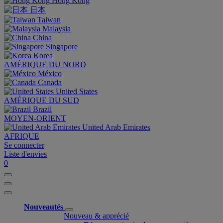
Hong Kong
日本
Taiwan
Malaysia
China
Singapore
Korea
AMÉRIQUE DU NORD
México
Canada
United States
AMÉRIQUE DU SUD
Brazil
MOYEN-ORIENT
United Arab Emirates
AFRIQUE
Se connecter
Liste d'envies
0
Nouveautés
Nouveau & apprécié