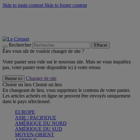
Skip to main content
Skip to footer content
Faites vivre l’été avec la Collection BBQ Outdoor & Thym -
Craquez
Les indispensables Le Creuset -
Craquez
Newsletter: Inscrivez-vous et économisez 10%! -
Inscrivez-vous
maintenant
Rechercher
Effacer
Êtes vous sûr de vouloir changer de site ?
Votre panier sera vide sur le nouveau site. Mais ne vous inquiétez
pas, votre panier reste disponible ici à votre retour.
Changer de site
Rester ici
Choisir un lieu
Choisir un lieu
En changeant de lieu, vous supprimez le contenu de votre panier.
Les articles achetés en ligne ne peuvent être envoyés uniquement
dans le pays sélectionné.
EUROPE
ASIE / PACIFIQUE
AMÉRIQUE DU NORD
AMÉRIQUE DU SUD
MOYEN-ORIENT