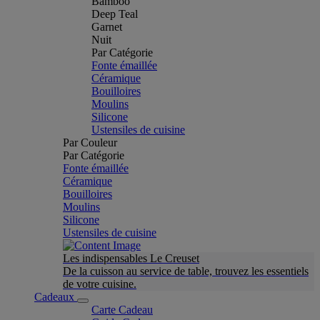
Bamboo
Deep Teal
Garnet
Nuit
Par Catégorie
Fonte émaillée
Céramique
Bouilloires
Moulins
Silicone
Ustensiles de cuisine
Par Couleur
Par Catégorie
Fonte émaillée
Céramique
Bouilloires
Moulins
Silicone
Ustensiles de cuisine
Les indispensables Le Creuset
De la cuisson au service de table, trouvez les essentiels
de votre cuisine.
Cadeaux
Carte Cadeau