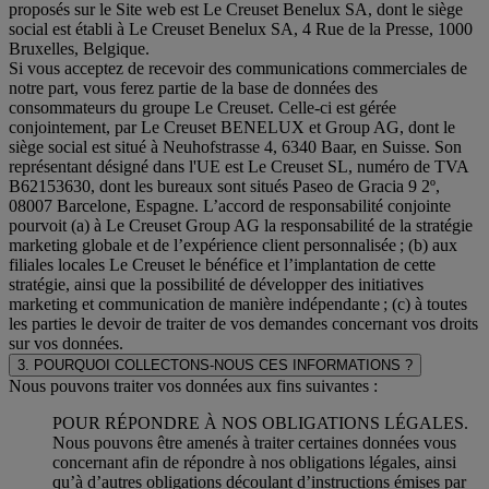
proposés sur le Site web est Le Creuset Benelux SA, dont le siège
social est établi à Le Creuset Benelux SA, 4 Rue de la Presse, 1000
Bruxelles, Belgique.
Si vous acceptez de recevoir des communications commerciales de
notre part, vous ferez partie de la base de données des
consommateurs du groupe Le Creuset. Celle-ci est gérée
conjointement, par Le Creuset BENELUX et Group AG, dont le
siège social est situé à Neuhofstrasse 4, 6340 Baar, en Suisse. Son
représentant désigné dans l'UE est Le Creuset SL, numéro de TVA
B62153630, dont les bureaux sont situés Paseo de Gracia 9 2º,
08007 Barcelone, Espagne. L’accord de responsabilité conjointe
pourvoit (a) à Le Creuset Group AG la responsabilité de la stratégie
marketing globale et de l’expérience client personnalisée ; (b) aux
filiales locales Le Creuset le bénéfice et l’implantation de cette
stratégie, ainsi que la possibilité de développer des initiatives
marketing et communication de manière indépendante ; (c) à toutes
les parties le devoir de traiter de vos demandes concernant vos droits
sur vos données.
3. POURQUOI COLLECTONS-NOUS CES INFORMATIONS ?
Nous pouvons traiter vos données aux fins suivantes :
POUR RÉPONDRE À NOS OBLIGATIONS LÉGALES.
Nous pouvons être amenés à traiter certaines données vous
concernant afin de répondre à nos obligations légales, ainsi
qu’à d’autres obligations découlant d’instructions émises par