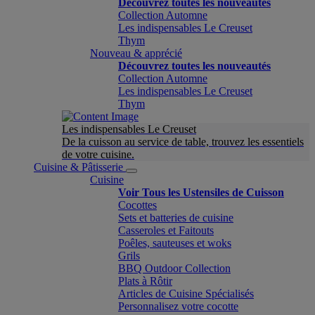
Découvrez toutes les nouveautés
Collection Automne
Les indispensables Le Creuset
Thym
Nouveau & apprécié
Découvrez toutes les nouveautés
Collection Automne
Les indispensables Le Creuset
Thym
Les indispensables Le Creuset
De la cuisson au service de table, trouvez les essentiels
de votre cuisine.
Cuisine & Pâtisserie
Cuisine
Voir Tous les Ustensiles de Cuisson
Cocottes
Sets et batteries de cuisine
Casseroles et Faitouts
Poêles, sauteuses et woks
Grils
BBQ Outdoor Collection
Plats à Rôtir
Articles de Cuisine Spécialisés
Personnalisez votre cocotte