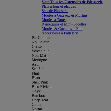
Voir Tous les Ustensiles de Pâtisserie
Plats à four et plaques
Sets de Pâtisserie
Moules à Gâteaux & Muffins
Moules à Tartes
Ramequins et Mini-Cocottes
Moules & Cocottes à Pain
Accessoires à Pâtisserie
Par Couleur
No Colour
Cerise
Volcanique
Noir Mat
Meringue
Azur
Sea Salt
Flint
Blanc
Shell Pink
Bleu Riviera
Onyx
Bamboo
Deep Teal
Garnet
Nectar