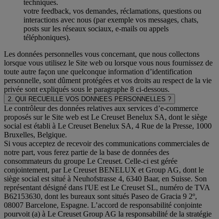
techniques.
votre feedback, vos demandes, réclamations, questions ou
interactions avec nous (par exemple vos messages, chats,
posts sur les réseaux sociaux, e-mails ou appels
téléphoniques).
Les données personnelles vous concernant, que nous collectons
lorsque vous utilisez le Site web ou lorsque vous nous fournissez de
toute autre façon une quelconque information d’identification
personnelle, sont dûment protégées et vos droits au respect de la vie
privée sont expliqués sous le paragraphe 8 ci-dessous.
2. QUI RECUEILLE VOS DONNEES PERSONNELLES ?
Le contrôleur des données relatives aux services d’e-commerce
proposés sur le Site web est Le Creuset Benelux SA, dont le siège
social est établi à Le Creuset Benelux SA, 4 Rue de la Presse, 1000
Bruxelles, Belgique.
Si vous acceptez de recevoir des communications commerciales de
notre part, vous ferez partie de la base de données des
consommateurs du groupe Le Creuset. Celle-ci est gérée
conjointement, par Le Creuset BENELUX et Group AG, dont le
siège social est situé à Neuhofstrasse 4, 6340 Baar, en Suisse. Son
représentant désigné dans l'UE est Le Creuset SL, numéro de TVA
B62153630, dont les bureaux sont situés Paseo de Gracia 9 2º,
08007 Barcelone, Espagne. L’accord de responsabilité conjointe
pourvoit (a) à Le Creuset Group AG la responsabilité de la stratégie