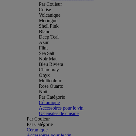
Par Couleur
Cerise
Volcanique
Meringue
Shell Pink
Blanc
Deep Teal
Azur
Flint
Sea Salt
Noir Mat
Bleu Riviera
Chambray
Onyx
Multicolour
Rose Quartz
Nuit
Par Catégorie
Céramique
Accessoires pour le vin
Ustensiles de cuisine
Par Couleur
Par Catégorie
Céramique
Accessoires pour le vin