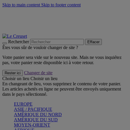
Skip to main content
Skip to footer content
Faites vivre l’été avec la Collection BBQ Outdoor & Thym -
Craquez
Les indispensables Le Creuset -
Craquez
Newsletter: Inscrivez-vous et économisez 10%! -
Inscrivez-vous
maintenant
Rechercher
Effacer
Êtes vous sûr de vouloir changer de site ?
Votre panier sera vide sur le nouveau site. Mais ne vous inquiétez
pas, votre panier reste disponible ici à votre retour.
Changer de site
Rester ici
Choisir un lieu
Choisir un lieu
En changeant de lieu, vous supprimez le contenu de votre panier.
Les articles achetés en ligne ne peuvent être envoyés uniquement
dans le pays sélectionné.
EUROPE
ASIE / PACIFIQUE
AMÉRIQUE DU NORD
AMÉRIQUE DU SUD
MOYEN-ORIENT