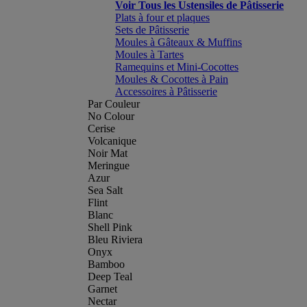
Voir Tous les Ustensiles de Pâtisserie
Plats à four et plaques
Sets de Pâtisserie
Moules à Gâteaux & Muffins
Moules à Tartes
Ramequins et Mini-Cocottes
Moules & Cocottes à Pain
Accessoires à Pâtisserie
Par Couleur
No Colour
Cerise
Volcanique
Noir Mat
Meringue
Azur
Sea Salt
Flint
Blanc
Shell Pink
Bleu Riviera
Onyx
Bamboo
Deep Teal
Garnet
Nectar