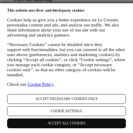
POUR LE RECIBLAGE / LA PERSONNALISATION DE
NOS OFFRES, AMÉLIORANT AINSI L’EXPÉRIENCE
This website uses first- and third-party cookies
DU CLIENT.
Cookies help us give you a better experience on Le Creuset,
Nous souhaitons utiliser vos données pour adapter nos
personalise content and ads, and analyse our traffic. We also
services et nos offres à vos besoins et préférences en vue de
share information about your use of our site with our
vous proposer une expérience Le Creuset personnalisée. Nous
advertising and analytics partners.
faisons cela en analysant par exemple vos habitudes ou vos
centres d’intérêt, en relation avec les produits les plus
“Necessary Cookies” cannot be disabled since they
consultés, votre interaction avec nous sur les réseaux sociaux,
support web functionalities, but you can consent to all the other
les pages de notre Site web que vous visitez, le contenu de
uses above (preferences, statistics and marketing cookies) by
nos offres qui retient votre attention. Pour ce faire, nous avons
clicking “Accept all cookies”, or click “Cookie settings”, where
principalement recours à des cookies et des technologies
you manage each cookie category, or “Accept necessary
similaires, et également grâce à vos données et à vos
cookies only”, so that no other category of cookies will be
préférences collectées lors de votre abonnement à nos
installed.
communications marketing personnalisées. Nous utilisons ces
Check our
Cookie Policy
.
informations pour gérer notre publicité sur d’autres sites,
accorder l’accès à des contenus spécifiques, personnaliser le
contenu des offres que vous consultez sur le Site web ou, si
ACCEPT NECESSARY COOKIES ONLY
vous avez choisi de souscrire à nos communications
marketing, pour vous adresser des communications/ messages
COOKIE SETTINGS
pertinents dont nous sommes convaincus qu’ils pourraient
vous intéresser. Il n’y aura aucun autre effet. L’usage des
cookies est soumis à votre consentement. Si vous ne souhaitez
ACCEPT ALL COOKIES
pas recevoir ces informations, utilisées pour vous adresser des