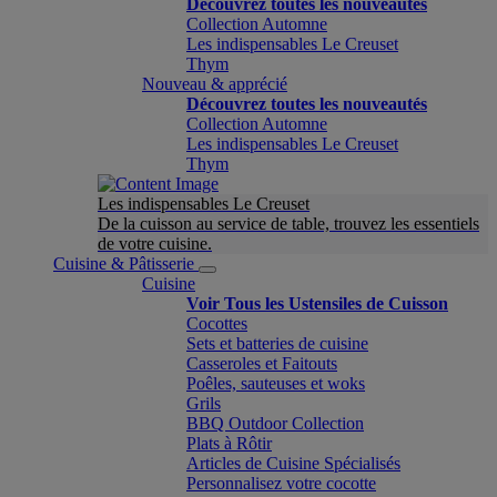
Découvrez toutes les nouveautés
Collection Automne
Les indispensables Le Creuset
Thym
Nouveau & apprécié
Découvrez toutes les nouveautés
Collection Automne
Les indispensables Le Creuset
Thym
Les indispensables Le Creuset
De la cuisson au service de table, trouvez les essentiels
de votre cuisine.
Cuisine & Pâtisserie
Cuisine
Voir Tous les Ustensiles de Cuisson
Cocottes
Sets et batteries de cuisine
Casseroles et Faitouts
Poêles, sauteuses et woks
Grils
BBQ Outdoor Collection
Plats à Rôtir
Articles de Cuisine Spécialisés
Personnalisez votre cocotte