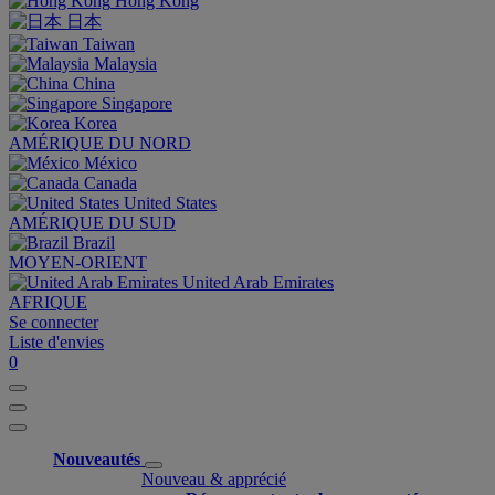
Hong Kong
日本
Taiwan
Malaysia
China
Singapore
Korea
AMÉRIQUE DU NORD
México
Canada
United States
AMÉRIQUE DU SUD
Brazil
MOYEN-ORIENT
United Arab Emirates
AFRIQUE
Se connecter
Liste d'envies
0
Nouveautés
Nouveau & apprécié