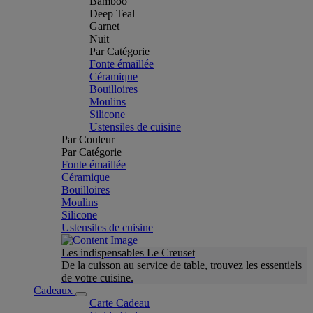
Bamboo
Deep Teal
Garnet
Nuit
Par Catégorie
Fonte émaillée
Céramique
Bouilloires
Moulins
Silicone
Ustensiles de cuisine
Par Couleur
Par Catégorie
Fonte émaillée
Céramique
Bouilloires
Moulins
Silicone
Ustensiles de cuisine
Les indispensables Le Creuset
De la cuisson au service de table, trouvez les essentiels
de votre cuisine.
Cadeaux
Carte Cadeau