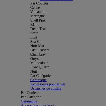
Par Couleur
Cerise
Volcanique
Meringue
Shell Pink
Blanc
Deep Teal
Azur
Flint
Sea Salt
Noir Mat
Bleu Riviera
Chambray
Onyx
Multicolour
Rose Quartz
Nuit
Par Catégorie
Céramique
Accessoires pour le vin
Ustensiles de cuisine
Par Couleur
Par Catégorie
Céramique
Accessoires pour le vin