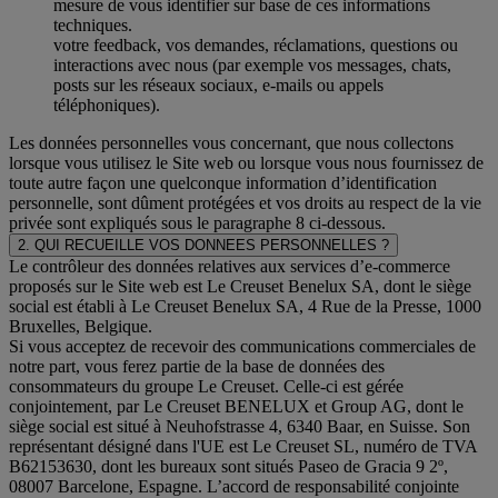
mesure de vous identifier sur base de ces informations
techniques.
votre feedback, vos demandes, réclamations, questions ou
interactions avec nous (par exemple vos messages, chats,
posts sur les réseaux sociaux, e-mails ou appels
téléphoniques).
Les données personnelles vous concernant, que nous collectons
lorsque vous utilisez le Site web ou lorsque vous nous fournissez de
toute autre façon une quelconque information d’identification
personnelle, sont dûment protégées et vos droits au respect de la vie
privée sont expliqués sous le paragraphe 8 ci-dessous.
2. QUI RECUEILLE VOS DONNEES PERSONNELLES ?
Le contrôleur des données relatives aux services d’e-commerce
proposés sur le Site web est Le Creuset Benelux SA, dont le siège
social est établi à Le Creuset Benelux SA, 4 Rue de la Presse, 1000
Bruxelles, Belgique.
Si vous acceptez de recevoir des communications commerciales de
notre part, vous ferez partie de la base de données des
consommateurs du groupe Le Creuset. Celle-ci est gérée
conjointement, par Le Creuset BENELUX et Group AG, dont le
siège social est situé à Neuhofstrasse 4, 6340 Baar, en Suisse. Son
représentant désigné dans l'UE est Le Creuset SL, numéro de TVA
B62153630, dont les bureaux sont situés Paseo de Gracia 9 2º,
08007 Barcelone, Espagne. L’accord de responsabilité conjointe