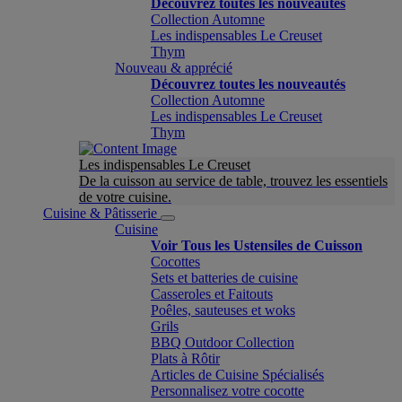
Découvrez toutes les nouveautés
Collection Automne
Les indispensables Le Creuset
Thym
Nouveau & apprécié
Découvrez toutes les nouveautés
Collection Automne
Les indispensables Le Creuset
Thym
Les indispensables Le Creuset
De la cuisson au service de table, trouvez les essentiels
de votre cuisine.
Cuisine & Pâtisserie
Cuisine
Voir Tous les Ustensiles de Cuisson
Cocottes
Sets et batteries de cuisine
Casseroles et Faitouts
Poêles, sauteuses et woks
Grils
BBQ Outdoor Collection
Plats à Rôtir
Articles de Cuisine Spécialisés
Personnalisez votre cocotte