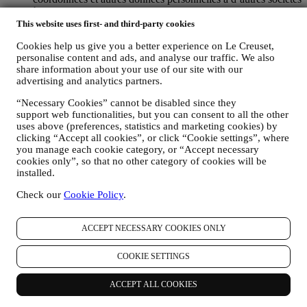
à des fins marketing.
POUR LE RECIBLAGE / LA PERSONNALISATION DE
This website uses first- and third-party cookies
NOS OFFRES, AMÉLIORANT AINSI L’EXPÉRIENCE
Cookies help us give you a better experience on Le Creuset,
DU CLIENT.
personalise content and ads, and analyse our traffic. We also
Nous souhaitons utiliser vos données pour adapter nos
share information about your use of our site with our
services et nos offres à vos besoins et préférences en vue de
advertising and analytics partners.
vous proposer une expérience Le Creuset personnalisée. Nous
faisons cela en analysant par exemple vos habitudes ou vos
“Necessary Cookies” cannot be disabled since they
centres d’intérêt, en relation avec les produits les plus
support web functionalities, but you can consent to all the other
consultés, votre interaction avec nous sur les réseaux sociaux,
uses above (preferences, statistics and marketing cookies) by
les pages de notre Site web que vous visitez, le contenu de
clicking “Accept all cookies”, or click “Cookie settings”, where
nos offres qui retient votre attention. Pour ce faire, nous avons
you manage each cookie category, or “Accept necessary
principalement recours à des cookies et des technologies
cookies only”, so that no other category of cookies will be
similaires, et également grâce à vos données et à vos
installed.
préférences collectées lors de votre abonnement à nos
Check our
Cookie Policy
.
communications marketing personnalisées. Nous utilisons ces
informations pour gérer notre publicité sur d’autres sites,
accorder l’accès à des contenus spécifiques, personnaliser le
ACCEPT NECESSARY COOKIES ONLY
contenu des offres que vous consultez sur le Site web ou, si
vous avez choisi de souscrire à nos communications
COOKIE SETTINGS
marketing, pour vous adresser des communications/ messages
pertinents dont nous sommes convaincus qu’ils pourraient
vous intéresser. Il n’y aura aucun autre effet. L’usage des
ACCEPT ALL COOKIES
cookies est soumis à votre consentement. Si vous ne souhaitez