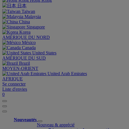
Hong Kong
日本
Taiwan
Malaysia
China
Singapore
Korea
AMÉRIQUE DU NORD
México
Canada
United States
AMÉRIQUE DU SUD
Brazil
MOYEN-ORIENT
United Arab Emirates
AFRIQUE
Se connecter
Liste d'envies
0
Nouveautés
Nouveau & apprécié