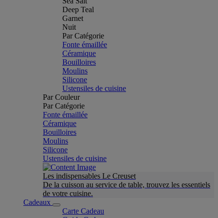
Sea Salt
Deep Teal
Garnet
Nuit
Par Catégorie
Fonte émaillée
Céramique
Bouilloires
Moulins
Silicone
Ustensiles de cuisine
Par Couleur
Par Catégorie
Fonte émaillée
Céramique
Bouilloires
Moulins
Silicone
Ustensiles de cuisine
Les indispensables Le Creuset
De la cuisson au service de table, trouvez les essentiels
de votre cuisine.
Cadeaux
Carte Cadeau