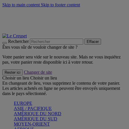
Skip to main content
Skip to footer content
Faites vivre l’été avec la Collection BBQ Outdoor & Thym -
Craquez
Les indispensables Le Creuset -
Craquez
Newsletter: Inscrivez-vous et économisez 10%! -
Inscrivez-vous
maintenant
Rechercher
Effacer
Êtes vous sûr de vouloir changer de site ?
Votre panier sera vide sur le nouveau site. Mais ne vous inquiétez
pas, votre panier reste disponible ici à votre retour.
Changer de site
Rester ici
Choisir un lieu
Choisir un lieu
En changeant de lieu, vous supprimez le contenu de votre panier.
Les articles achetés en ligne ne peuvent être envoyés uniquement
dans le pays sélectionné.
EUROPE
ASIE / PACIFIQUE
AMÉRIQUE DU NORD
AMÉRIQUE DU SUD
MOYEN-ORIENT