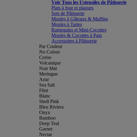
Voir Tous les Ustensiles de Pâtisserie
Plats à four et plaques
Sets de Pâtisserie
Moules à Gâteaux & Muffins
Moules à Tartes
Ramequins et Mini-Cocottes
Moules & Cocottes à Pain
Accessoires à Pâtisserie
Par Couleur
No Colour
Cerise
Volcanique
Noir Mat
Meringue
Azur
Sea Salt
Flint
Blanc
Shell Pink
Bleu Riviera
Onyx
Bamboo
Deep Teal
Garnet
Nectar