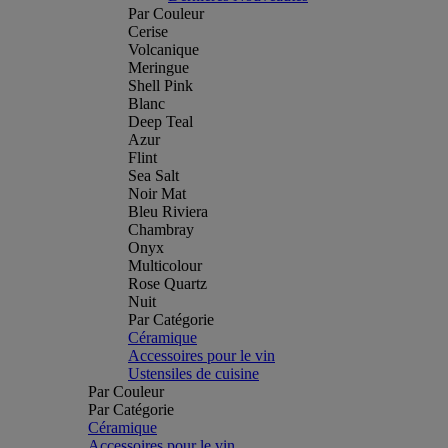
Par Couleur
Cerise
Volcanique
Meringue
Shell Pink
Blanc
Deep Teal
Azur
Flint
Sea Salt
Noir Mat
Bleu Riviera
Chambray
Onyx
Multicolour
Rose Quartz
Nuit
Par Catégorie
Céramique
Accessoires pour le vin
Ustensiles de cuisine
Par Couleur
Par Catégorie
Céramique
Accessoires pour le vin