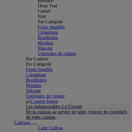
Bamboo
Deep Teal
Garnet
Nuit
Par Catégorie
Fonte émaillée
Céramique
Bouilloires
Moulins
Silicone
Ustensiles de cuisine
Par Couleur
Par Catégorie
Fonte émaillée
Céramique
Bouilloires
Moulins
Silicone
Ustensiles de cuisine
Les indispensables Le Creuset
De la cuisson au service de table, trouvez les essentiels
de votre cuisine.
Cadeaux
Carte Cadeau