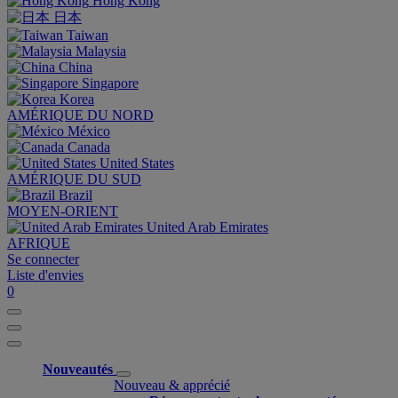
Hong Kong
日本
Taiwan
Malaysia
China
Singapore
Korea
AMÉRIQUE DU NORD
México
Canada
United States
AMÉRIQUE DU SUD
Brazil
MOYEN-ORIENT
United Arab Emirates
AFRIQUE
Se connecter
Liste d'envies
0
Nouveautés
Nouveau & apprécié