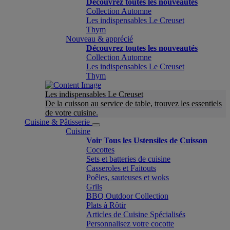
Découvrez toutes les nouveautés
Collection Automne
Les indispensables Le Creuset
Thym
Nouveau & apprécié
Découvrez toutes les nouveautés
Collection Automne
Les indispensables Le Creuset
Thym
Les indispensables Le Creuset
De la cuisson au service de table, trouvez les essentiels
de votre cuisine.
Cuisine & Pâtisserie
Cuisine
Voir Tous les Ustensiles de Cuisson
Cocottes
Sets et batteries de cuisine
Casseroles et Faitouts
Poêles, sauteuses et woks
Grils
BBQ Outdoor Collection
Plats à Rôtir
Articles de Cuisine Spécialisés
Personnalisez votre cocotte