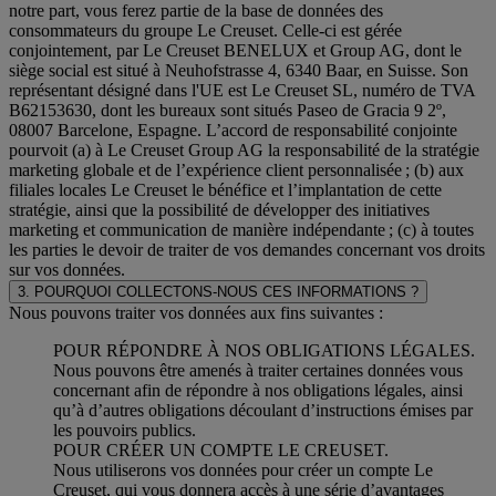
notre part, vous ferez partie de la base de données des
consommateurs du groupe Le Creuset. Celle-ci est gérée
conjointement, par Le Creuset BENELUX et Group AG, dont le
siège social est situé à Neuhofstrasse 4, 6340 Baar, en Suisse. Son
représentant désigné dans l'UE est Le Creuset SL, numéro de TVA
B62153630, dont les bureaux sont situés Paseo de Gracia 9 2º,
08007 Barcelone, Espagne. L’accord de responsabilité conjointe
pourvoit (a) à Le Creuset Group AG la responsabilité de la stratégie
marketing globale et de l’expérience client personnalisée ; (b) aux
filiales locales Le Creuset le bénéfice et l’implantation de cette
stratégie, ainsi que la possibilité de développer des initiatives
marketing et communication de manière indépendante ; (c) à toutes
les parties le devoir de traiter de vos demandes concernant vos droits
sur vos données.
3. POURQUOI COLLECTONS-NOUS CES INFORMATIONS ?
Nous pouvons traiter vos données aux fins suivantes :
POUR RÉPONDRE À NOS OBLIGATIONS LÉGALES.
Nous pouvons être amenés à traiter certaines données vous
concernant afin de répondre à nos obligations légales, ainsi
qu’à d’autres obligations découlant d’instructions émises par
les pouvoirs publics.
POUR CRÉER UN COMPTE LE CREUSET.
Nous utiliserons vos données pour créer un compte Le
Creuset, qui vous donnera accès à une série d’avantages