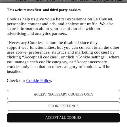
Le Creuset ou à des offres spéciales qui pourraient vous
intéresser. Ces communications pourront être sélectionnées ou
This website uses first- and third-party cookies
rédigées spécialement à votre intention, sur base de données
Cookies help us give you a better experience on Le Creuset,
vous concernant, telles que votre situation géographique,
personalise content and ads, and analyse our traffic. We also
l’historique de vos achats ou vos préférences en ce qui
share information about your use of our site with our
concerne nos produits. Nous utiliserons ces données pour
advertising and analytics partners.
mieux cerner vos centres d’intérêt. Ceci nous permettra de
personnaliser nos communications afin de les rendre plus
“Necessary Cookies” cannot be disabled since they
pertinentes et intéressantes. Il n’y aura aucun autre effet. Nous
support web functionalities, but you can consent to all the other
collectons aussi des données statistiques concernant
uses above (preferences, statistics and marketing cookies) by
l’ouverture des e-mails et les clics, utilisant à cet effet des
clicking “Accept all cookies”, or click “Cookie settings”, where
technologies industrielles standard pour nous aider dans le
you manage each cookie category, or “Accept necessary
monitoring de nos lettres d’information. Ce traitement est basé
cookies only”, so that no other category of cookies will be
sur votre consentement à recevoir nos communications de
installed.
marketing personnalisées. Ce choix de participation peut être
Check our
Cookie Policy
.
exercé lors de la collecte des informations personnelles, en
cochant la case appropriée.
Désabonnement :
ACCEPT NECESSARY COOKIES ONLY
Vous pouvez cesser de recevoir nos communications
marketing à tout moment, gratuitement, en utilisant les
COOKIE SETTINGS
méthodes indiquées dans chaque communication (par
exemple, pour vous désinscrire de la newsletter, vous pouvez
cliquer sur le lien de désinscription figurant au bas de chaque
ACCEPT ALL COOKIES
e-mail). En tout état de cause, si vous souhaitez mettre fin à