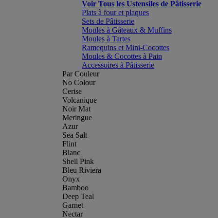
Voir Tous les Ustensiles de Pâtisserie
Plats à four et plaques
Sets de Pâtisserie
Moules à Gâteaux & Muffins
Moules à Tartes
Ramequins et Mini-Cocottes
Moules & Cocottes à Pain
Accessoires à Pâtisserie
Par Couleur
No Colour
Cerise
Volcanique
Noir Mat
Meringue
Azur
Sea Salt
Flint
Blanc
Shell Pink
Bleu Riviera
Onyx
Bamboo
Deep Teal
Garnet
Nectar