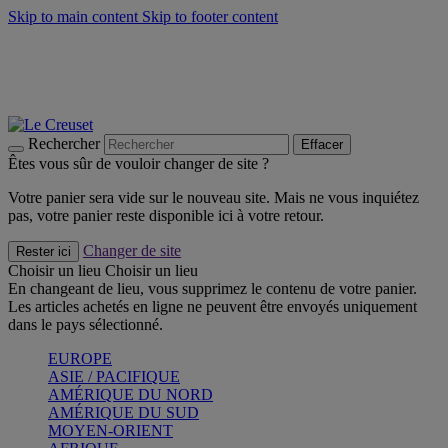
Skip to main content
Skip to footer content
Faites vivre l’été avec la Collection BBQ Outdoor & Thym -
Craquez
Les indispensables Le Creuset -
Craquez
Newsletter: Inscrivez-vous et économisez 10%! -
Inscrivez-vous
maintenant
Rechercher
Effacer
Êtes vous sûr de vouloir changer de site ?
Votre panier sera vide sur le nouveau site. Mais ne vous inquiétez
pas, votre panier reste disponible ici à votre retour.
Changer de site
Rester ici
Choisir un lieu
Choisir un lieu
En changeant de lieu, vous supprimez le contenu de votre panier.
Les articles achetés en ligne ne peuvent être envoyés uniquement
dans le pays sélectionné.
EUROPE
ASIE / PACIFIQUE
AMÉRIQUE DU NORD
AMÉRIQUE DU SUD
MOYEN-ORIENT