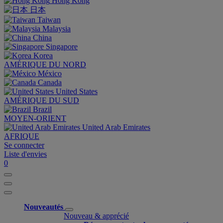
Hong Kong
日本
Taiwan
Malaysia
China
Singapore
Korea
AMÉRIQUE DU NORD
México
Canada
United States
AMÉRIQUE DU SUD
Brazil
MOYEN-ORIENT
United Arab Emirates
AFRIQUE
Se connecter
Liste d'envies
0
Nouveautés
Nouveau & apprécié