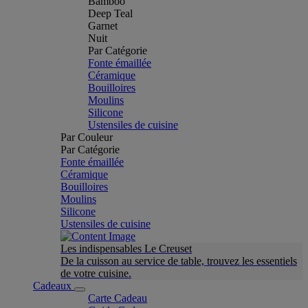
Bamboo
Deep Teal
Garnet
Nuit
Par Catégorie
Fonte émaillée
Céramique
Bouilloires
Moulins
Silicone
Ustensiles de cuisine
Par Couleur
Par Catégorie
Fonte émaillée
Céramique
Bouilloires
Moulins
Silicone
Ustensiles de cuisine
Les indispensables Le Creuset
De la cuisson au service de table, trouvez les essentiels
de votre cuisine.
Cadeaux
Carte Cadeau