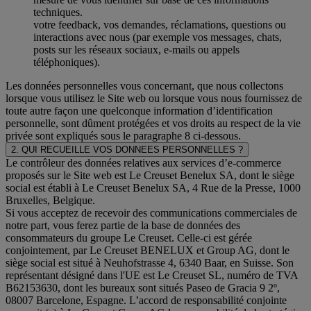
techniques.
votre feedback, vos demandes, réclamations, questions ou
interactions avec nous (par exemple vos messages, chats,
posts sur les réseaux sociaux, e-mails ou appels
téléphoniques).
Les données personnelles vous concernant, que nous collectons
lorsque vous utilisez le Site web ou lorsque vous nous fournissez de
toute autre façon une quelconque information d’identification
personnelle, sont dûment protégées et vos droits au respect de la vie
privée sont expliqués sous le paragraphe 8 ci-dessous.
2. QUI RECUEILLE VOS DONNEES PERSONNELLES ?
Le contrôleur des données relatives aux services d’e-commerce
proposés sur le Site web est Le Creuset Benelux SA, dont le siège
social est établi à Le Creuset Benelux SA, 4 Rue de la Presse, 1000
Bruxelles, Belgique.
Si vous acceptez de recevoir des communications commerciales de
notre part, vous ferez partie de la base de données des
consommateurs du groupe Le Creuset. Celle-ci est gérée
conjointement, par Le Creuset BENELUX et Group AG, dont le
siège social est situé à Neuhofstrasse 4, 6340 Baar, en Suisse. Son
représentant désigné dans l'UE est Le Creuset SL, numéro de TVA
B62153630, dont les bureaux sont situés Paseo de Gracia 9 2º,
08007 Barcelone, Espagne. L’accord de responsabilité conjointe