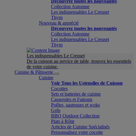
Découvrez toutes les nouveautés
Collection Automne
Les indispensables Le Creuset
Thym
Nouveau & apprécié
Découvrez toutes les nouveautés
Collection Automne
Les indispensables Le Creuset
Thym
Les indispensables Le Creuset
De la cuisson au service de table, trouvez les essentiels
de votre cuisine.
Cuisine & Pâtisserie
Cuisine
Voir Tous les Ustensiles de Cuisson
Cocottes
Sets et batteries de cuisine
Casseroles et Faitouts
Poêles, sauteuses et woks
Grils
BBQ Outdoor Collection
Plats à Rôtir
Articles de Cuisine Spécialisés
Personnalisez votre cocotte