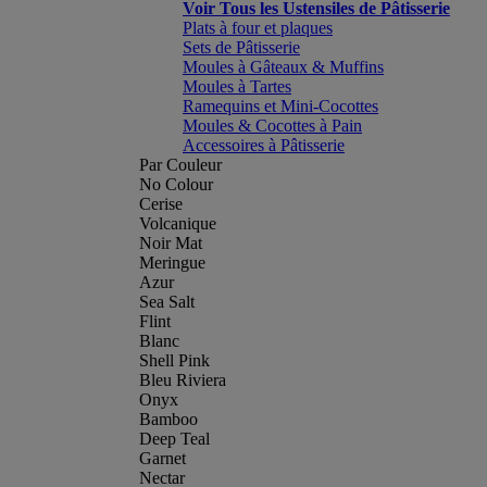
Voir Tous les Ustensiles de Pâtisserie
Plats à four et plaques
Sets de Pâtisserie
Moules à Gâteaux & Muffins
Moules à Tartes
Ramequins et Mini-Cocottes
Moules & Cocottes à Pain
Accessoires à Pâtisserie
Par Couleur
No Colour
Cerise
Volcanique
Noir Mat
Meringue
Azur
Sea Salt
Flint
Blanc
Shell Pink
Bleu Riviera
Onyx
Bamboo
Deep Teal
Garnet
Nectar