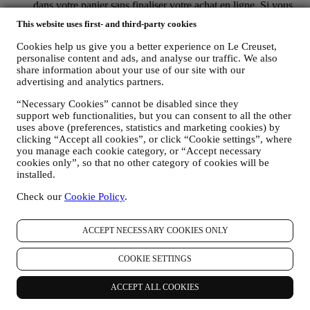
dans votre panier sans finaliser votre achat en ligne. Si vous
ne finalisez pas l'achat dans un certain délai, aucune autre
This website uses first- and third-party cookies
communication de suivi ne sera envoyée.
POUR VOUS INFORMER À PROPOS DES
Cookies help us give you a better experience on Le Creuset,
NOUVELLES ET OFFRES CONCERNANT LES
personalise content and ads, and analyse our traffic. We also
PRODUITS LE CREUSET
share information about your use of our site with our
Si vous nous avez donné votre autorisation dans ce sens (par
advertising and analytics partners.
exemple en souscrivant à notre lettre d’information au
“Necessary Cookies” cannot be disabled since they
moment de créer un compte sur le Site web), nous vous ferons
support web functionalities, but you can consent to all the other
parvenir des communications de marketing personnalisées et
uses above (preferences, statistics and marketing cookies) by
des nouvelles concernant les initiatives lancées par Le Creuset
clicking “Accept all cookies”, or click “Cookie settings”, where
et promues par les filiales de son groupe, ou par ses affiliés et
you manage each cookie category, or “Accept necessary
partenaires locaux, ceci en fonction de vos préférences. Nous
cookies only”, so that no other category of cookies will be
vous contacterons par e-mail, par SMS ou par les réseaux
installed.
sociaux, mais aussi en utilisant des moyens automatisés. De
telles communications seront liées aux produits Le Creuset,
Check our
Cookie Policy
.
aux ouvertures de nouveaux magasins, aux événements
exclusifs, concours, enquêtes et démonstrations organisés par
Le Creuset ou à des offres spéciales qui pourraient vous
ACCEPT NECESSARY COOKIES ONLY
intéresser. Ces communications pourront être sélectionnées ou
rédigées spécialement à votre intention, sur base de données
COOKIE SETTINGS
vous concernant, telles que votre situation géographique,
l’historique de vos achats ou vos préférences en ce qui
ACCEPT ALL COOKIES
concerne nos produits. Nous utiliserons ces données pour
mieux cerner vos centres d’intérêt. Ceci nous permettra de