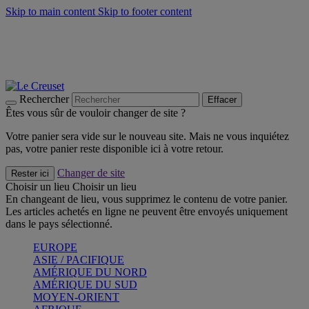
Skip to main content
Skip to footer content
Faites vivre l’été avec la Collection BBQ Outdoor & Thym -
Craquez
Les indispensables Le Creuset -
Craquez
Newsletter: Inscrivez-vous et économisez 10%! -
Inscrivez-vous
maintenant
Rechercher
Effacer
Êtes vous sûr de vouloir changer de site ?
Votre panier sera vide sur le nouveau site. Mais ne vous inquiétez
pas, votre panier reste disponible ici à votre retour.
Changer de site
Rester ici
Choisir un lieu
Choisir un lieu
En changeant de lieu, vous supprimez le contenu de votre panier.
Les articles achetés en ligne ne peuvent être envoyés uniquement
dans le pays sélectionné.
EUROPE
ASIE / PACIFIQUE
AMÉRIQUE DU NORD
AMÉRIQUE DU SUD
MOYEN-ORIENT