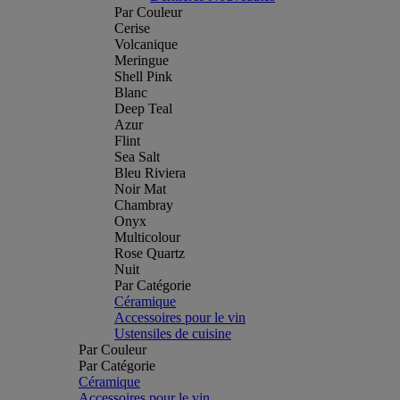
Par Couleur
Cerise
Volcanique
Meringue
Shell Pink
Blanc
Deep Teal
Azur
Flint
Sea Salt
Bleu Riviera
Noir Mat
Chambray
Onyx
Multicolour
Rose Quartz
Nuit
Par Catégorie
Céramique
Accessoires pour le vin
Ustensiles de cuisine
Par Couleur
Par Catégorie
Céramique
Accessoires pour le vin