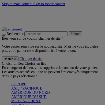
Skip to main content
Skip to footer content
Faites vivre l’été avec la Collection BBQ Outdoor & Thym -
Craquez
Les indispensables Le Creuset -
Craquez
Newsletter: Inscrivez-vous et économisez 10%! -
Inscrivez-vous
maintenant
Rechercher
Effacer
Êtes vous sûr de vouloir changer de site ?
Votre panier sera vide sur le nouveau site. Mais ne vous inquiétez
pas, votre panier reste disponible ici à votre retour.
Changer de site
Rester ici
Choisir un lieu
Choisir un lieu
En changeant de lieu, vous supprimez le contenu de votre panier.
Les articles achetés en ligne ne peuvent être envoyés uniquement
dans le pays sélectionné.
EUROPE
ASIE / PACIFIQUE
AMÉRIQUE DU NORD
AMÉRIQUE DU SUD
MOYEN-ORIENT