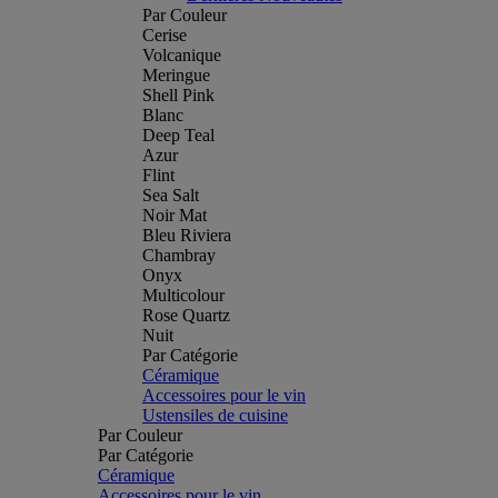
Par Couleur
Cerise
Volcanique
Meringue
Shell Pink
Blanc
Deep Teal
Azur
Flint
Sea Salt
Noir Mat
Bleu Riviera
Chambray
Onyx
Multicolour
Rose Quartz
Nuit
Par Catégorie
Céramique
Accessoires pour le vin
Ustensiles de cuisine
Par Couleur
Par Catégorie
Céramique
Accessoires pour le vin