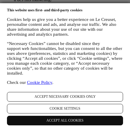
POUR LE RECIBLAGE / LA PERSONNALISATION DE
NOS OFFRES, AMÉLIORANT AINSI L’EXPÉRIENCE
This website uses first- and third-party cookies
DU CLIENT.
Cookies help us give you a better experience on Le Creuset,
Nous souhaitons utiliser vos données pour adapter nos
personalise content and ads, and analyse our traffic. We also
services et nos offres à vos besoins et préférences en vue de
share information about your use of our site with our
vous proposer une expérience Le Creuset personnalisée. Nous
advertising and analytics partners.
faisons cela en analysant par exemple vos habitudes ou vos
centres d’intérêt, en relation avec les produits les plus
“Necessary Cookies” cannot be disabled since they
consultés, votre interaction avec nous sur les réseaux sociaux,
support web functionalities, but you can consent to all the other
les pages de notre Site web que vous visitez, le contenu de
uses above (preferences, statistics and marketing cookies) by
nos offres qui retient votre attention. Pour ce faire, nous avons
clicking “Accept all cookies”, or click “Cookie settings”, where
principalement recours à des cookies et des technologies
you manage each cookie category, or “Accept necessary
similaires, et également grâce à vos données et à vos
cookies only”, so that no other category of cookies will be
préférences collectées lors de votre abonnement à nos
installed.
communications marketing personnalisées. Nous utilisons ces
Check our
Cookie Policy
.
informations pour gérer notre publicité sur d’autres sites,
accorder l’accès à des contenus spécifiques, personnaliser le
contenu des offres que vous consultez sur le Site web ou, si
ACCEPT NECESSARY COOKIES ONLY
vous avez choisi de souscrire à nos communications
marketing, pour vous adresser des communications/ messages
COOKIE SETTINGS
pertinents dont nous sommes convaincus qu’ils pourraient
vous intéresser. Il n’y aura aucun autre effet. L’usage des
cookies est soumis à votre consentement. Si vous ne souhaitez
ACCEPT ALL COOKIES
pas recevoir ces informations, utilisées pour vous adresser des