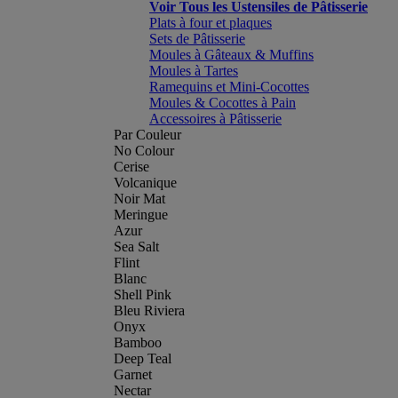
Voir Tous les Ustensiles de Pâtisserie
Plats à four et plaques
Sets de Pâtisserie
Moules à Gâteaux & Muffins
Moules à Tartes
Ramequins et Mini-Cocottes
Moules & Cocottes à Pain
Accessoires à Pâtisserie
Par Couleur
No Colour
Cerise
Volcanique
Noir Mat
Meringue
Azur
Sea Salt
Flint
Blanc
Shell Pink
Bleu Riviera
Onyx
Bamboo
Deep Teal
Garnet
Nectar