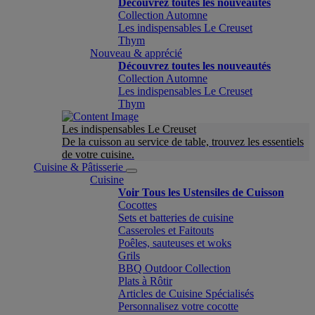
Découvrez toutes les nouveautés
Collection Automne
Les indispensables Le Creuset
Thym
Nouveau & apprécié
Découvrez toutes les nouveautés
Collection Automne
Les indispensables Le Creuset
Thym
Les indispensables Le Creuset
De la cuisson au service de table, trouvez les essentiels
de votre cuisine.
Cuisine & Pâtisserie
Cuisine
Voir Tous les Ustensiles de Cuisson
Cocottes
Sets et batteries de cuisine
Casseroles et Faitouts
Poêles, sauteuses et woks
Grils
BBQ Outdoor Collection
Plats à Rôtir
Articles de Cuisine Spécialisés
Personnalisez votre cocotte