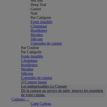
Sea Salt
Deep Teal
Garnet
Nuit
Par Catégorie
Fonte émaillée
Céramique
Bouilloires
Moulins
Silicone
Ustensiles de cuisine
Par Couleur
Par Catégorie
Fonte émaillée
Céramique
Bouilloires
Moulins
Silicone
Ustensiles de cuisine
Les indispensables Le Creuset
De la cuisson au service de table, trouvez les essentiels
de votre cuisine.
Cadeaux
Carte Cadeau