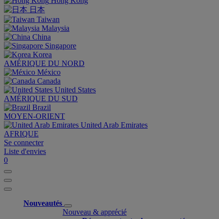
Hong Kong
日本
Taiwan
Malaysia
China
Singapore
Korea
AMÉRIQUE DU NORD
México
Canada
United States
AMÉRIQUE DU SUD
Brazil
MOYEN-ORIENT
United Arab Emirates
AFRIQUE
Se connecter
Liste d'envies
0
Nouveautés
Nouveau & apprécié