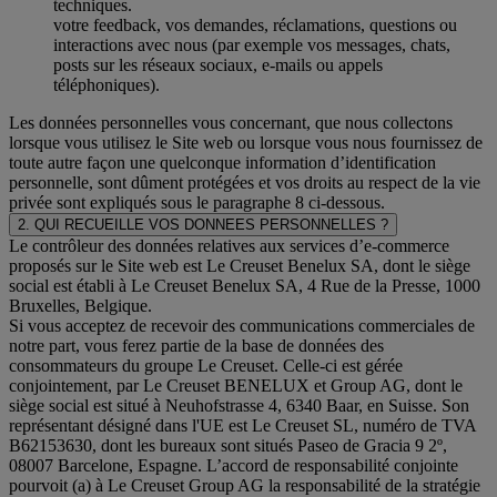
techniques.
votre feedback, vos demandes, réclamations, questions ou
interactions avec nous (par exemple vos messages, chats,
posts sur les réseaux sociaux, e-mails ou appels
téléphoniques).
Les données personnelles vous concernant, que nous collectons
lorsque vous utilisez le Site web ou lorsque vous nous fournissez de
toute autre façon une quelconque information d’identification
personnelle, sont dûment protégées et vos droits au respect de la vie
privée sont expliqués sous le paragraphe 8 ci-dessous.
2. QUI RECUEILLE VOS DONNEES PERSONNELLES ?
Le contrôleur des données relatives aux services d’e-commerce
proposés sur le Site web est Le Creuset Benelux SA, dont le siège
social est établi à Le Creuset Benelux SA, 4 Rue de la Presse, 1000
Bruxelles, Belgique.
Si vous acceptez de recevoir des communications commerciales de
notre part, vous ferez partie de la base de données des
consommateurs du groupe Le Creuset. Celle-ci est gérée
conjointement, par Le Creuset BENELUX et Group AG, dont le
siège social est situé à Neuhofstrasse 4, 6340 Baar, en Suisse. Son
représentant désigné dans l'UE est Le Creuset SL, numéro de TVA
B62153630, dont les bureaux sont situés Paseo de Gracia 9 2º,
08007 Barcelone, Espagne. L’accord de responsabilité conjointe
pourvoit (a) à Le Creuset Group AG la responsabilité de la stratégie