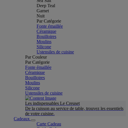
Sea Salt
Deep Teal
Garnet
Nuit
Par Catégorie
Fonte émaillée
Céramique
Bouilloires
Moulins
Silicone
Ustensiles de cuisine
Par Couleur
Par Catégorie
Fonte émaillée
Céramique
Bouilloires
Moulins
Silicone
Ustensiles de cuisine
Les indispensables Le Creuset
De la cuisson au service de table, trouvez les essentiels
de votre cuisine.
Cadeaux
Carte Cadeau