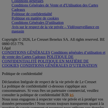
Conditions générales
Conditions Générales de Vente et d'Utilisation des Cartes
Cadeaux
Politique de confidentialité
Politique en matière de cookies
Conditions Générales D'utilisation
Avis sur le respect de la vie privée – Vidéosurveillance en
magasin
Copyright © 2026, Le Creuset Benelux SA. All rights reserved. BE
0880 053 779.
Légal
CONDITIONS GÉNÉRALES
Conditions générales d’utilisation et
de vente des Cartes Cadeaux
POLITIQUE DE
CONFIDENTIALITÉ
POLITIQUE EN MATIÈRE DE
COOKIES
CONDITIONS GÉNÉRALES D’UTILISATION
Politique de confidentialité
Déclaration Intégrale de respect de la vie privée de Le Creuset
La politique de confidentialité ci-dessous s'applique aux
consommateurs. Si vous êtes un partenaire commercial, veuillez
consulter la politique de confidentialité B2B
ici
.
Nous nous engageons à respecter votre vie privée et à protéger vos
données personnelles ! Nous serons toujours transparents quant à la
question de savoir comment et pourquoi nous utilisons vos données.