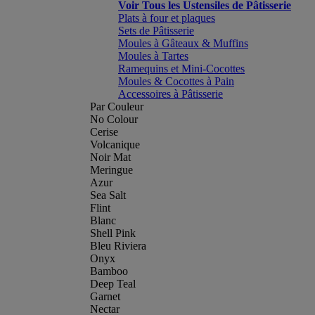
Voir Tous les Ustensiles de Pâtisserie
Plats à four et plaques
Sets de Pâtisserie
Moules à Gâteaux & Muffins
Moules à Tartes
Ramequins et Mini-Cocottes
Moules & Cocottes à Pain
Accessoires à Pâtisserie
Par Couleur
No Colour
Cerise
Volcanique
Noir Mat
Meringue
Azur
Sea Salt
Flint
Blanc
Shell Pink
Bleu Riviera
Onyx
Bamboo
Deep Teal
Garnet
Nectar