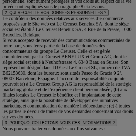
personnelle, sont dûment protégées et vos droits au respect de la vie
privée sont expliqués sous le paragraphe 8 ci-dessous.
2. QUI RECUEILLE VOS DONNEES PERSONNELLES ?
Le contrôleur des données relatives aux services d’e-commerce
proposés sur le Site web est Le Creuset Benelux SA, dont le siège
social est établi à Le Creuset Benelux SA, 4 Rue de la Presse, 1000
Bruxelles, Belgique.
Si vous acceptez de recevoir des communications commerciales de
notre part, vous ferez partie de la base de données des
consommateurs du groupe Le Creuset. Celle-ci est gérée
conjointement, par Le Creuset BENELUX et Group AG, dont le
siège social est situé à Neuhofstrasse 4, 6340 Baar, en Suisse. Son
représentant désigné dans l'UE est Le Creuset SL, numéro de TVA
B62153630, dont les bureaux sont situés Paseo de Gracia 9 2º,
08007 Barcelone, Espagne. L’accord de responsabilité conjointe
pourvoit (a) à Le Creuset Group AG la responsabilité de la stratégie
marketing globale et de l’expérience client personnalisée ; (b) aux
filiales locales Le Creuset le bénéfice et l’implantation de cette
stratégie, ainsi que la possibilité de développer des initiatives
marketing et communication de manière indépendante ; (c) à toutes
les parties le devoir de traiter de vos demandes concernant vos droits
sur vos données.
3. POURQUOI COLLECTONS-NOUS CES INFORMATIONS ?
Nous pouvons traiter vos données aux fins suivantes :