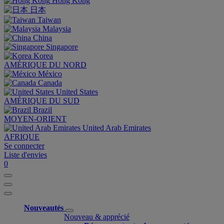
Hong Kong
日本
Taiwan
Malaysia
China
Singapore
Korea
AMÉRIQUE DU NORD
México
Canada
United States
AMÉRIQUE DU SUD
Brazil
MOYEN-ORIENT
United Arab Emirates
AFRIQUE
Se connecter
Liste d'envies
0
Nouveautés
Nouveau & apprécié