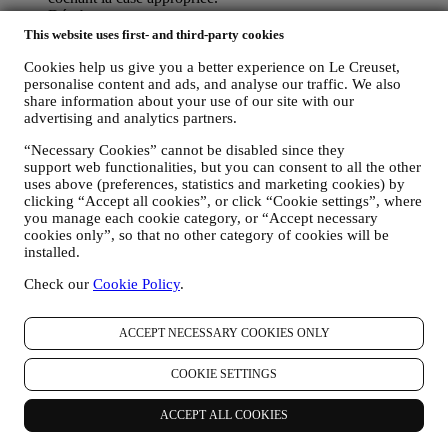
Désabonnement :
Vous pouvez cesser de recevoir nos communications
This website uses first- and third-party cookies
marketing à tout moment, gratuitement, en utilisant les
Cookies help us give you a better experience on Le Creuset,
méthodes indiquées dans chaque communication (par
personalise content and ads, and analyse our traffic. We also
exemple, pour vous désinscrire de la newsletter, vous pouvez
share information about your use of our site with our
cliquer sur le lien de désinscription figurant au bas de chaque
advertising and analytics partners.
e-mail). En tout état de cause, si vous souhaitez mettre fin à
l'une de nos activités marketing, veuillez nous envoyer un
“Necessary Cookies” cannot be disabled since they
courrier électronique à l'adresse:
privacy@lecreuset.com
.
support web functionalities, but you can consent to all the other
Votre désinscription sera traitée dans les meilleurs délais, mais
uses above (preferences, statistics and marketing cookies) by
dans certaines circonstances, il se peut que vous receviez
clicking “Accept all cookies”, or click “Cookie settings”, where
quelques communications supplémentaires jusqu'à ce que
you manage each cookie category, or “Accept necessary
votre désinscription soit complètement traitée.
Veuillez garder
cookies only”, so that no other category of cookies will be
à l’esprit que nous ne transmettons pas et ne vendons pas vos
installed.
coordonnées et autres données personnelles à d’autres sociétés
Check our
Cookie Policy
.
à des fins marketing.
POUR LE RECIBLAGE / LA PERSONNALISATION DE
NOS OFFRES, AMÉLIORANT AINSI L’EXPÉRIENCE
ACCEPT NECESSARY COOKIES ONLY
DU CLIENT.
Nous souhaitons utiliser vos données pour adapter nos
services et nos offres à vos besoins et préférences en vue de
COOKIE SETTINGS
vous proposer une expérience Le Creuset personnalisée. Nous
faisons cela en analysant par exemple vos habitudes ou vos
ACCEPT ALL COOKIES
centres d’intérêt, en relation avec les produits les plus
consultés, votre interaction avec nous sur les réseaux sociaux,