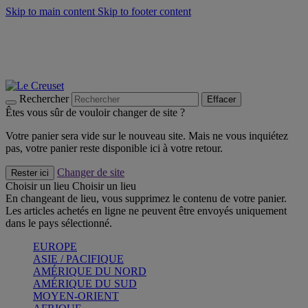
Skip to main content
Skip to footer content
Faites vivre l’été avec la Collection BBQ Outdoor & Thym -
Craquez
Les indispensables Le Creuset -
Craquez
Newsletter: Inscrivez-vous et économisez 10%! -
Inscrivez-vous
maintenant
Rechercher
Effacer
Êtes vous sûr de vouloir changer de site ?
Votre panier sera vide sur le nouveau site. Mais ne vous inquiétez
pas, votre panier reste disponible ici à votre retour.
Changer de site
Rester ici
Choisir un lieu
Choisir un lieu
En changeant de lieu, vous supprimez le contenu de votre panier.
Les articles achetés en ligne ne peuvent être envoyés uniquement
dans le pays sélectionné.
EUROPE
ASIE / PACIFIQUE
AMÉRIQUE DU NORD
AMÉRIQUE DU SUD
MOYEN-ORIENT