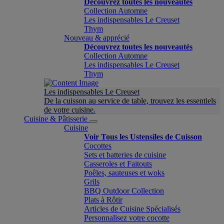
Découvrez toutes les nouveautés
Collection Automne
Les indispensables Le Creuset
Thym
Nouveau & apprécié
Découvrez toutes les nouveautés
Collection Automne
Les indispensables Le Creuset
Thym
Les indispensables Le Creuset
De la cuisson au service de table, trouvez les essentiels
de votre cuisine.
Cuisine & Pâtisserie
Cuisine
Voir Tous les Ustensiles de Cuisson
Cocottes
Sets et batteries de cuisine
Casseroles et Faitouts
Poêles, sauteuses et woks
Grils
BBQ Outdoor Collection
Plats à Rôtir
Articles de Cuisine Spécialisés
Personnalisez votre cocotte