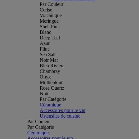
Par Couleur
Cerise
Volcanique
Meringue
Shell Pink
Blanc
Deep Teal
Azur
Flint
Sea Salt
Noir Mat
Bleu Riviera
Chambray
Onyx
Multicolour
Rose Quartz
Nuit
Par Catégorie
Céramique
Accessoires pour le vin
Ustensiles de cuisine
Par Couleur
Par Catégorie
Céramique
Accessoires pour le vin