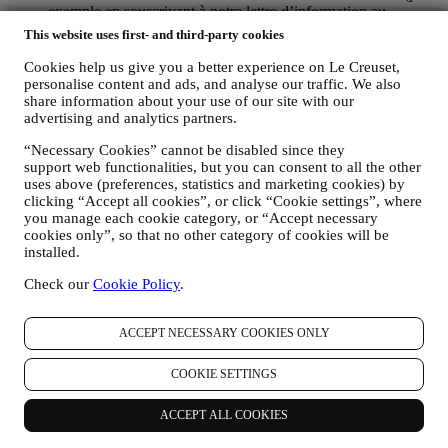
exemple en souscrivant à notre lettre d’information au
moment de créer un compte sur le Site web), nous vous ferons
This website uses first- and third-party cookies
parvenir des communications de marketing personnalisées et
des nouvelles concernant les initiatives lancées par Le Creuset
Cookies help us give you a better experience on Le Creuset,
et promues par les filiales de son groupe, ou par ses affiliés et
personalise content and ads, and analyse our traffic. We also
share information about your use of our site with our
partenaires locaux, ceci en fonction de vos préférences. Nous
advertising and analytics partners.
vous contacterons par e-mail, par SMS ou par les réseaux
sociaux, mais aussi en utilisant des moyens automatisés. De
“Necessary Cookies” cannot be disabled since they
telles communications seront liées aux produits Le Creuset,
support web functionalities, but you can consent to all the other
aux ouvertures de nouveaux magasins, aux événements
uses above (preferences, statistics and marketing cookies) by
exclusifs, concours, enquêtes et démonstrations organisés par
clicking “Accept all cookies”, or click “Cookie settings”, where
Le Creuset ou à des offres spéciales qui pourraient vous
you manage each cookie category, or “Accept necessary
intéresser. Ces communications pourront être sélectionnées ou
cookies only”, so that no other category of cookies will be
rédigées spécialement à votre intention, sur base de données
installed.
vous concernant, telles que votre situation géographique,
l’historique de vos achats ou vos préférences en ce qui
Check our
Cookie Policy
.
concerne nos produits. Nous utiliserons ces données pour
mieux cerner vos centres d’intérêt. Ceci nous permettra de
ACCEPT NECESSARY COOKIES ONLY
personnaliser nos communications afin de les rendre plus
pertinentes et intéressantes. Il n’y aura aucun autre effet. Nous
collectons aussi des données statistiques concernant
COOKIE SETTINGS
l’ouverture des e-mails et les clics, utilisant à cet effet des
technologies industrielles standard pour nous aider dans le
ACCEPT ALL COOKIES
monitoring de nos lettres d’information. Ce traitement est basé
sur votre consentement à recevoir nos communications de