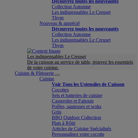
Découvrez toutes les nouveautés
Collection Automne
Les indispensables Le Creuset
Thym
Nouveau & apprécié
Découvrez toutes les nouveautés
Collection Automne
Les indispensables Le Creuset
Thym
Les indispensables Le Creuset
De la cuisson au service de table, trouvez les essentiels
de votre cuisine.
Cuisine & Pâtisserie
Cuisine
Voir Tous les Ustensiles de Cuisson
Cocottes
Sets et batteries de cuisine
Casseroles et Faitouts
Poêles, sauteuses et woks
Grils
BBQ Outdoor Collection
Plats à Rôtir
Articles de Cuisine Spécialisés
Personnalisez votre cocotte