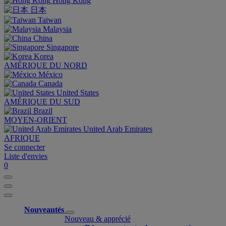
Hong Kong
日本
Taiwan
Malaysia
China
Singapore
Korea
AMÉRIQUE DU NORD
México
Canada
United States
AMÉRIQUE DU SUD
Brazil
MOYEN-ORIENT
United Arab Emirates
AFRIQUE
Se connecter
Liste d'envies
0
Nouveautés
Nouveau & apprécié