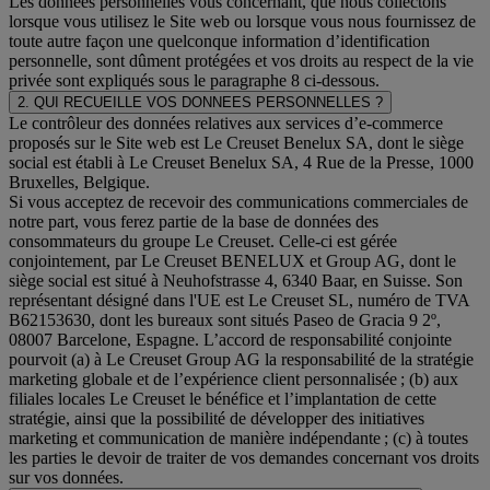
Les données personnelles vous concernant, que nous collectons
lorsque vous utilisez le Site web ou lorsque vous nous fournissez de
toute autre façon une quelconque information d’identification
personnelle, sont dûment protégées et vos droits au respect de la vie
privée sont expliqués sous le paragraphe 8 ci-dessous.
2. QUI RECUEILLE VOS DONNEES PERSONNELLES ?
Le contrôleur des données relatives aux services d’e-commerce
proposés sur le Site web est Le Creuset Benelux SA, dont le siège
social est établi à Le Creuset Benelux SA, 4 Rue de la Presse, 1000
Bruxelles, Belgique.
Si vous acceptez de recevoir des communications commerciales de
notre part, vous ferez partie de la base de données des
consommateurs du groupe Le Creuset. Celle-ci est gérée
conjointement, par Le Creuset BENELUX et Group AG, dont le
siège social est situé à Neuhofstrasse 4, 6340 Baar, en Suisse. Son
représentant désigné dans l'UE est Le Creuset SL, numéro de TVA
B62153630, dont les bureaux sont situés Paseo de Gracia 9 2º,
08007 Barcelone, Espagne. L’accord de responsabilité conjointe
pourvoit (a) à Le Creuset Group AG la responsabilité de la stratégie
marketing globale et de l’expérience client personnalisée ; (b) aux
filiales locales Le Creuset le bénéfice et l’implantation de cette
stratégie, ainsi que la possibilité de développer des initiatives
marketing et communication de manière indépendante ; (c) à toutes
les parties le devoir de traiter de vos demandes concernant vos droits
sur vos données.