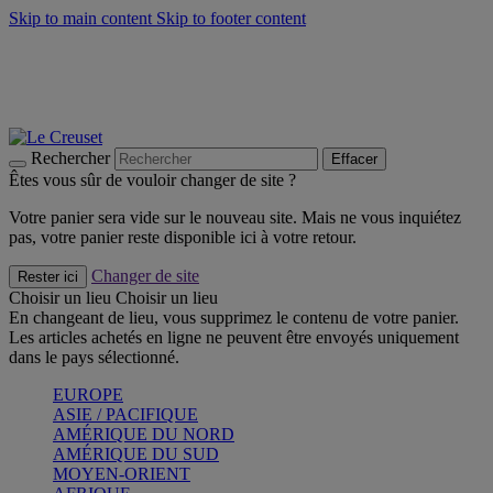
Skip to main content
Skip to footer content
Faites vivre l’été avec la Collection BBQ Outdoor & Thym -
Craquez
Les indispensables Le Creuset -
Craquez
Newsletter: Inscrivez-vous et économisez 10%! -
Inscrivez-vous
maintenant
Rechercher
Effacer
Êtes vous sûr de vouloir changer de site ?
Votre panier sera vide sur le nouveau site. Mais ne vous inquiétez
pas, votre panier reste disponible ici à votre retour.
Changer de site
Rester ici
Choisir un lieu
Choisir un lieu
En changeant de lieu, vous supprimez le contenu de votre panier.
Les articles achetés en ligne ne peuvent être envoyés uniquement
dans le pays sélectionné.
EUROPE
ASIE / PACIFIQUE
AMÉRIQUE DU NORD
AMÉRIQUE DU SUD
MOYEN-ORIENT