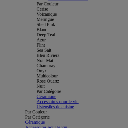
Par Couleur
Cerise
Volcanique
Meringue
Shell Pink
Blanc
Deep Teal
Azur
Flint
Sea Salt
Bleu Riviera
Noir Mat
Chambray
Onyx
Multicolour
Rose Quartz
Nuit
Par Catégorie
Céramique
Accessoires pour le vin
Ustensiles de cuisine
Par Couleur
Par Catégorie
Céramique
Accessoires pour le vin