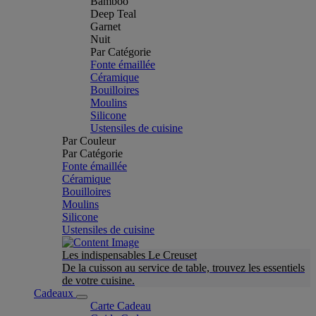
Bamboo
Deep Teal
Garnet
Nuit
Par Catégorie
Fonte émaillée
Céramique
Bouilloires
Moulins
Silicone
Ustensiles de cuisine
Par Couleur
Par Catégorie
Fonte émaillée
Céramique
Bouilloires
Moulins
Silicone
Ustensiles de cuisine
Les indispensables Le Creuset
De la cuisson au service de table, trouvez les essentiels
de votre cuisine.
Cadeaux
Carte Cadeau