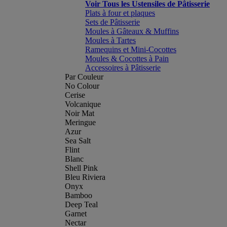
Voir Tous les Ustensiles de Pâtisserie
Plats à four et plaques
Sets de Pâtisserie
Moules à Gâteaux & Muffins
Moules à Tartes
Ramequins et Mini-Cocottes
Moules & Cocottes à Pain
Accessoires à Pâtisserie
Par Couleur
No Colour
Cerise
Volcanique
Noir Mat
Meringue
Azur
Sea Salt
Flint
Blanc
Shell Pink
Bleu Riviera
Onyx
Bamboo
Deep Teal
Garnet
Nectar