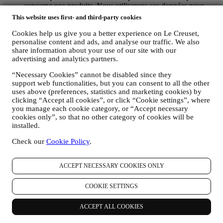
concerne nos produits. Nous utiliserons ces données pour
mieux cerner vos centres d’intérêt. Ceci nous permettra de
This website uses first- and third-party cookies
personnaliser nos communications afin de les rendre plus
pertinentes et intéressantes. Il n’y aura aucun autre effet. Nous
Cookies help us give you a better experience on Le Creuset,
collectons aussi des données statistiques concernant
personalise content and ads, and analyse our traffic. We also
share information about your use of our site with our
l’ouverture des e-mails et les clics, utilisant à cet effet des
advertising and analytics partners.
technologies industrielles standard pour nous aider dans le
monitoring de nos lettres d’information. Ce traitement est basé
“Necessary Cookies” cannot be disabled since they
sur votre consentement à recevoir nos communications de
support web functionalities, but you can consent to all the other
marketing personnalisées. Ce choix de participation peut être
uses above (preferences, statistics and marketing cookies) by
exercé lors de la collecte des informations personnelles, en
clicking “Accept all cookies”, or click “Cookie settings”, where
cochant la case appropriée.
you manage each cookie category, or “Accept necessary
Désabonnement :
cookies only”, so that no other category of cookies will be
Vous pouvez cesser de recevoir nos communications
installed.
marketing à tout moment, gratuitement, en utilisant les
méthodes indiquées dans chaque communication (par
Check our
Cookie Policy
.
exemple, pour vous désinscrire de la newsletter, vous pouvez
cliquer sur le lien de désinscription figurant au bas de chaque
ACCEPT NECESSARY COOKIES ONLY
e-mail). En tout état de cause, si vous souhaitez mettre fin à
l'une de nos activités marketing, veuillez nous envoyer un
courrier électronique à l'adresse:
privacy@lecreuset.com
.
COOKIE SETTINGS
Votre désinscription sera traitée dans les meilleurs délais, mais
dans certaines circonstances, il se peut que vous receviez
ACCEPT ALL COOKIES
quelques communications supplémentaires jusqu'à ce que
votre désinscription soit complètement traitée.
Veuillez garder