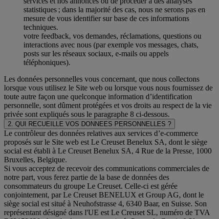
services et nos annonces ou de procéder à des analyses
statistiques ; dans la majorité des cas, nous ne serons pas en
mesure de vous identifier sur base de ces informations
techniques.
votre feedback, vos demandes, réclamations, questions ou
interactions avec nous (par exemple vos messages, chats,
posts sur les réseaux sociaux, e-mails ou appels
téléphoniques).
Les données personnelles vous concernant, que nous collectons
lorsque vous utilisez le Site web ou lorsque vous nous fournissez de
toute autre façon une quelconque information d’identification
personnelle, sont dûment protégées et vos droits au respect de la vie
privée sont expliqués sous le paragraphe 8 ci-dessous.
2. QUI RECUEILLE VOS DONNEES PERSONNELLES ?
Le contrôleur des données relatives aux services d’e-commerce
proposés sur le Site web est Le Creuset Benelux SA, dont le siège
social est établi à Le Creuset Benelux SA, 4 Rue de la Presse, 1000
Bruxelles, Belgique.
Si vous acceptez de recevoir des communications commerciales de
notre part, vous ferez partie de la base de données des
consommateurs du groupe Le Creuset. Celle-ci est gérée
conjointement, par Le Creuset BENELUX et Group AG, dont le
siège social est situé à Neuhofstrasse 4, 6340 Baar, en Suisse. Son
représentant désigné dans l'UE est Le Creuset SL, numéro de TVA