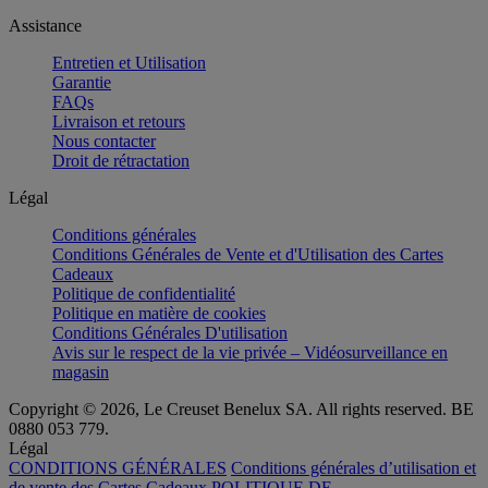
Assistance
Entretien et Utilisation
Garantie
FAQs
Livraison et retours
Nous contacter
Droit de rétractation
Légal
Conditions générales
Conditions Générales de Vente et d'Utilisation des Cartes
Cadeaux
Politique de confidentialité
Politique en matière de cookies
Conditions Générales D'utilisation
Avis sur le respect de la vie privée – Vidéosurveillance en
magasin
Copyright © 2026, Le Creuset Benelux SA. All rights reserved. BE
0880 053 779.
Légal
CONDITIONS GÉNÉRALES
Conditions générales d’utilisation et
de vente des Cartes Cadeaux
POLITIQUE DE