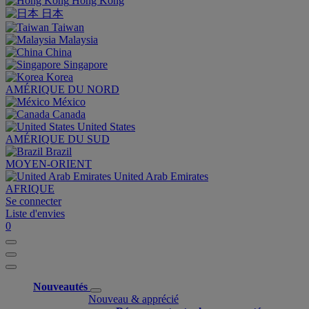
Hong Kong
日本
Taiwan
Malaysia
China
Singapore
Korea
AMÉRIQUE DU NORD
México
Canada
United States
AMÉRIQUE DU SUD
Brazil
MOYEN-ORIENT
United Arab Emirates
AFRIQUE
Se connecter
Liste d'envies
0
Nouveautés
Nouveau & apprécié