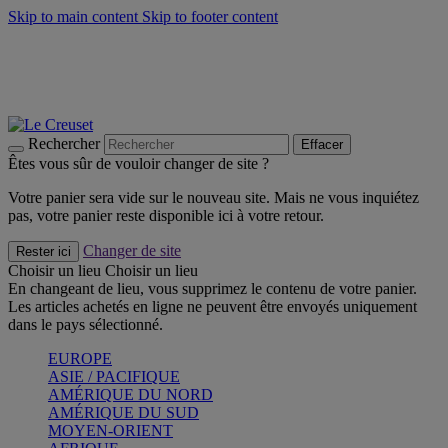
Skip to main content
Skip to footer content
Faites vivre l’été avec la Collection BBQ Outdoor & Thym -
Craquez
Les indispensables Le Creuset -
Craquez
Newsletter: Inscrivez-vous et économisez 10%! -
Inscrivez-vous
maintenant
Rechercher
Effacer
Êtes vous sûr de vouloir changer de site ?
Votre panier sera vide sur le nouveau site. Mais ne vous inquiétez
pas, votre panier reste disponible ici à votre retour.
Changer de site
Rester ici
Choisir un lieu
Choisir un lieu
En changeant de lieu, vous supprimez le contenu de votre panier.
Les articles achetés en ligne ne peuvent être envoyés uniquement
dans le pays sélectionné.
EUROPE
ASIE / PACIFIQUE
AMÉRIQUE DU NORD
AMÉRIQUE DU SUD
MOYEN-ORIENT