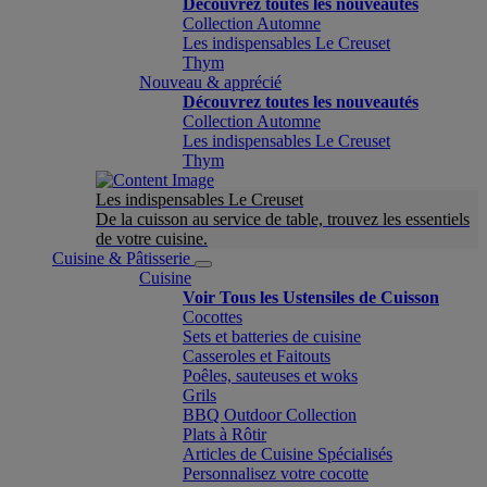
Découvrez toutes les nouveautés
Collection Automne
Les indispensables Le Creuset
Thym
Nouveau & apprécié
Découvrez toutes les nouveautés
Collection Automne
Les indispensables Le Creuset
Thym
Les indispensables Le Creuset
De la cuisson au service de table, trouvez les essentiels
de votre cuisine.
Cuisine & Pâtisserie
Cuisine
Voir Tous les Ustensiles de Cuisson
Cocottes
Sets et batteries de cuisine
Casseroles et Faitouts
Poêles, sauteuses et woks
Grils
BBQ Outdoor Collection
Plats à Rôtir
Articles de Cuisine Spécialisés
Personnalisez votre cocotte