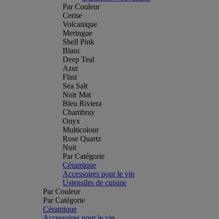
Par Couleur
Cerise
Volcanique
Meringue
Shell Pink
Blanc
Deep Teal
Azur
Flint
Sea Salt
Noir Mat
Bleu Riviera
Chambray
Onyx
Multicolour
Rose Quartz
Nuit
Par Catégorie
Céramique
Accessoires pour le vin
Ustensiles de cuisine
Par Couleur
Par Catégorie
Céramique
Accessoires pour le vin