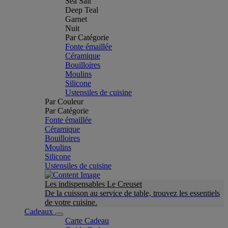
Sea Salt
Deep Teal
Garnet
Nuit
Par Catégorie
Fonte émaillée
Céramique
Bouilloires
Moulins
Silicone
Ustensiles de cuisine
Par Couleur
Par Catégorie
Fonte émaillée
Céramique
Bouilloires
Moulins
Silicone
Ustensiles de cuisine
Les indispensables Le Creuset
De la cuisson au service de table, trouvez les essentiels
de votre cuisine.
Cadeaux
Carte Cadeau