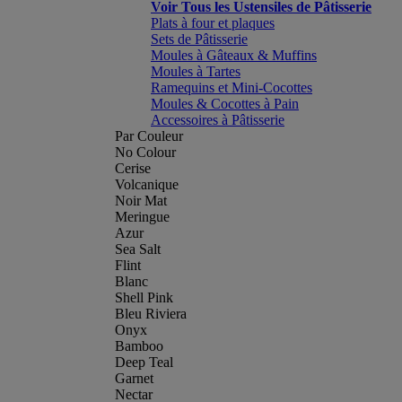
Voir Tous les Ustensiles de Pâtisserie
Plats à four et plaques
Sets de Pâtisserie
Moules à Gâteaux & Muffins
Moules à Tartes
Ramequins et Mini-Cocottes
Moules & Cocottes à Pain
Accessoires à Pâtisserie
Par Couleur
No Colour
Cerise
Volcanique
Noir Mat
Meringue
Azur
Sea Salt
Flint
Blanc
Shell Pink
Bleu Riviera
Onyx
Bamboo
Deep Teal
Garnet
Nectar