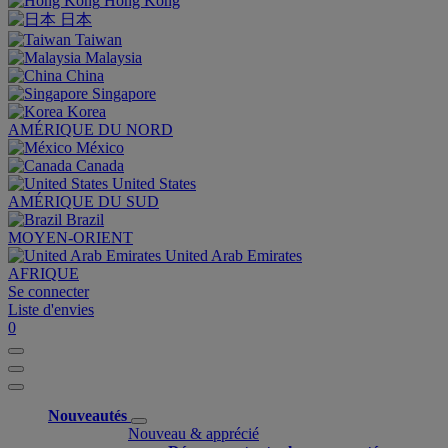
Hong Kong
日本
Taiwan
Malaysia
China
Singapore
Korea
AMÉRIQUE DU NORD
México
Canada
United States
AMÉRIQUE DU SUD
Brazil
MOYEN-ORIENT
United Arab Emirates
AFRIQUE
Se connecter
Liste d'envies
0
Nouveautés
Nouveau & apprécié