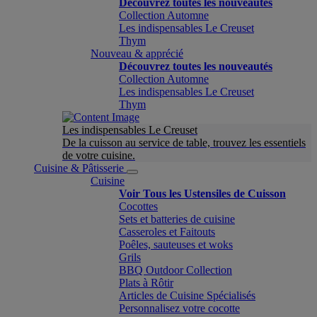
Découvrez toutes les nouveautés
Collection Automne
Les indispensables Le Creuset
Thym
Nouveau & apprécié
Découvrez toutes les nouveautés
Collection Automne
Les indispensables Le Creuset
Thym
Les indispensables Le Creuset
De la cuisson au service de table, trouvez les essentiels
de votre cuisine.
Cuisine & Pâtisserie
Cuisine
Voir Tous les Ustensiles de Cuisson
Cocottes
Sets et batteries de cuisine
Casseroles et Faitouts
Poêles, sauteuses et woks
Grils
BBQ Outdoor Collection
Plats à Rôtir
Articles de Cuisine Spécialisés
Personnalisez votre cocotte