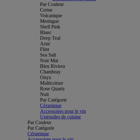
Par Couleur
Cerise
Volcanique
Meringue
Shell Pink
Blanc
Deep Teal
Azur
Flint
Sea Salt
Noir Mat
Bleu Riviera
Chambray
Onyx
Multicolour
Rose Quartz
Nuit
Par Catégorie
Céramique
Accessoires pour le vin
Ustensiles de cuisine
Par Couleur
Par Catégorie
Céramique
Accessoires pour le vin