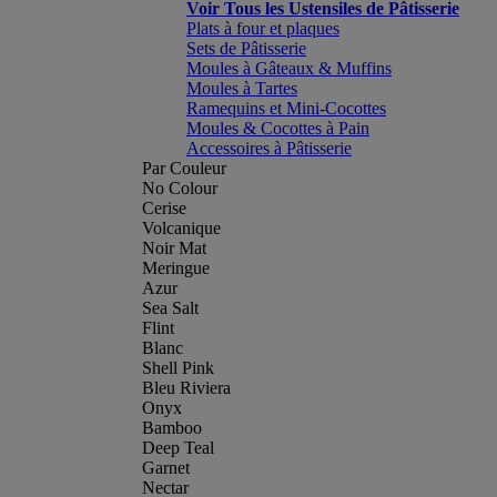
Voir Tous les Ustensiles de Pâtisserie
Plats à four et plaques
Sets de Pâtisserie
Moules à Gâteaux & Muffins
Moules à Tartes
Ramequins et Mini-Cocottes
Moules & Cocottes à Pain
Accessoires à Pâtisserie
Par Couleur
No Colour
Cerise
Volcanique
Noir Mat
Meringue
Azur
Sea Salt
Flint
Blanc
Shell Pink
Bleu Riviera
Onyx
Bamboo
Deep Teal
Garnet
Nectar