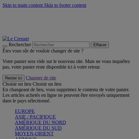
Skip to main content
Skip to footer content
Faites vivre l’été avec la Collection BBQ Outdoor & Thym -
Craquez
Les indispensables Le Creuset -
Craquez
Newsletter: Inscrivez-vous et économisez 10%! -
Inscrivez-vous
maintenant
Rechercher
Effacer
Êtes vous sûr de vouloir changer de site ?
Votre panier sera vide sur le nouveau site. Mais ne vous inquiétez
pas, votre panier reste disponible ici à votre retour.
Changer de site
Rester ici
Choisir un lieu
Choisir un lieu
En changeant de lieu, vous supprimez le contenu de votre panier.
Les articles achetés en ligne ne peuvent être envoyés uniquement
dans le pays sélectionné.
EUROPE
ASIE / PACIFIQUE
AMÉRIQUE DU NORD
AMÉRIQUE DU SUD
MOYEN-ORIENT