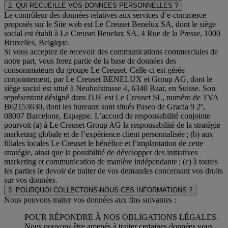
2. QUI RECUEILLE VOS DONNEES PERSONNELLES ?
Le contrôleur des données relatives aux services d’e-commerce
proposés sur le Site web est Le Creuset Benelux SA, dont le siège
social est établi à Le Creuset Benelux SA, 4 Rue de la Presse, 1000
Bruxelles, Belgique.
Si vous acceptez de recevoir des communications commerciales de
notre part, vous ferez partie de la base de données des
consommateurs du groupe Le Creuset. Celle-ci est gérée
conjointement, par Le Creuset BENELUX et Group AG, dont le
siège social est situé à Neuhofstrasse 4, 6340 Baar, en Suisse. Son
représentant désigné dans l'UE est Le Creuset SL, numéro de TVA
B62153630, dont les bureaux sont situés Paseo de Gracia 9 2º,
08007 Barcelone, Espagne. L’accord de responsabilité conjointe
pourvoit (a) à Le Creuset Group AG la responsabilité de la stratégie
marketing globale et de l’expérience client personnalisée ; (b) aux
filiales locales Le Creuset le bénéfice et l’implantation de cette
stratégie, ainsi que la possibilité de développer des initiatives
marketing et communication de manière indépendante ; (c) à toutes
les parties le devoir de traiter de vos demandes concernant vos droits
sur vos données.
3. POURQUOI COLLECTONS-NOUS CES INFORMATIONS ?
Nous pouvons traiter vos données aux fins suivantes :
POUR RÉPONDRE À NOS OBLIGATIONS LÉGALES.
Nous pouvons être amenés à traiter certaines données vous