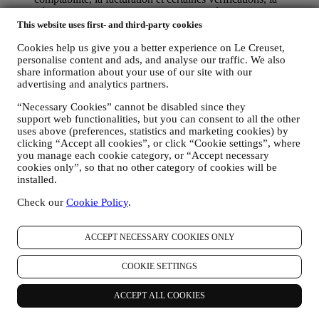
vérification des paiements par carte, le dépistage de la fraude,
la sécurité, la sécurisation et les tests de nos systèmes, la
This website uses first- and third-party cookies
maintenance et les analyses statistiques. Occasionnellement,
Cookies help us give you a better experience on Le Creuset,
nous pourrons avoir à vous contacter pour des raisons
personalise content and ads, and analyse our traffic. We also
administratives ou opérationnelles, comme par exemple
share information about your use of our site with our
l’envoi d’une confirmation de commande. Nous utiliserons
advertising and analytics partners.
aussi vos données personnelles pour répondre à vos demandes
transmises par notre Site web ou par d’autres canaux. Cette
“Necessary Cookies” cannot be disabled since they
activité de traitement est requise pour nous permettre de
support web functionalities, but you can consent to all the other
prester nos services à votre intention. Nous pouvons traiter
uses above (preferences, statistics and marketing cookies) by
vos données en fonction de notre intérêt légitime (dûment
clicking “Accept all cookies”, or click “Cookie settings”, where
équilibré avec vos droits et libertés) pour vous envoyer des e-
you manage each cookie category, or “Accept necessary
mails de suivi dans le cas où vous auriez ajouté des articles
cookies only”, so that no other category of cookies will be
dans votre panier sans finaliser votre achat en ligne. Si vous
installed.
ne finalisez pas l'achat dans un certain délai, aucune autre
Check our
Cookie Policy
.
communication de suivi ne sera envoyée.
POUR VOUS INFORMER À PROPOS DES
NOUVELLES ET OFFRES CONCERNANT LES
ACCEPT NECESSARY COOKIES ONLY
PRODUITS LE CREUSET
Si vous nous avez donné votre autorisation dans ce sens (par
COOKIE SETTINGS
exemple en souscrivant à notre lettre d’information au
moment de créer un compte sur le Site web), nous vous ferons
parvenir des communications de marketing personnalisées et
ACCEPT ALL COOKIES
des nouvelles concernant les initiatives lancées par Le Creuset