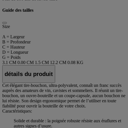
Guide des tailles
Size
A = Largeur
B = Profondeur
C = Hauteur
D = Longueur
G = Poids
3.1 CM
0.00 CM
1.5 CM
12.2 CM
0.08 KG
détails du produit
Cet élégant tire-bouchon, ultra-polyvalent, connaît un franc succès
auprès des amateurs de vin, cavistes et sommeliers. Il réunit un tire-
bouchon, un ouvre-bouteille et un coupe-capsule, aucun bouchon ne
lui résiste. Son design ergonomique permet de l’utiliser en toute
fiabilité pour ouvrir la bouteille de votre choix.
Caractéristiques:
Solide et durable : la poignée robuste résiste aux éraflures et
autres signes d’usure.