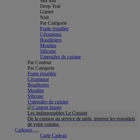
Sea Salt
Deep Teal
Garnet
Nuit
Par Catégorie
Fonte émaillée
Céramique
Bouilloires
Moulins
Silicone
Ustensiles de cuisine
Par Couleur
Par Catégorie
Fonte émaillée
Céramique
Bouilloires
Moulins
Silicone
Ustensiles de cuisine
Les indispensables Le Creuset
De la cuisson au service de table, trouvez les essentiels
de votre cuisine.
Cadeaux
Carte Cadeau