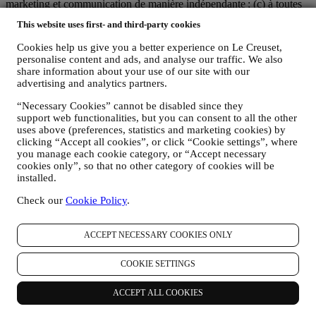
marketing et communication de manière indépendante ; (c) à toutes
les parties le devoir de traiter de vos demandes concernant vos droits
This website uses first- and third-party cookies
sur vos données.
3. POURQUOI COLLECTONS-NOUS CES INFORMATIONS ?
Cookies help us give you a better experience on Le Creuset,
Nous pouvons traiter vos données aux fins suivantes :
personalise content and ads, and analyse our traffic. We also
share information about your use of our site with our
POUR RÉPONDRE À NOS OBLIGATIONS LÉGALES.
advertising and analytics partners.
Nous pouvons être amenés à traiter certaines données vous
“Necessary Cookies” cannot be disabled since they
concernant afin de répondre à nos obligations légales, ainsi
support web functionalities, but you can consent to all the other
qu’à d’autres obligations découlant d’instructions émises par
uses above (preferences, statistics and marketing cookies) by
les pouvoirs publics.
clicking “Accept all cookies”, or click “Cookie settings”, where
POUR CRÉER UN COMPTE LE CREUSET.
you manage each cookie category, or “Accept necessary
Nous utiliserons vos données pour créer un compte Le
cookies only”, so that no other category of cookies will be
Creuset, qui vous donnera accès à une série d’avantages
installed.
réservés aux utilisateurs enregistrés, qui vous permettra de
mieux tirer profit de nos services, comme un passage plus
Check our
Cookie Policy
.
rapide à la caisse et la sauvegarde de multiples adresses
d’expédition ou de consulter et de tracer les commandes.
Toute activité de traitement est requise pour nous permettre de
ACCEPT NECESSARY COOKIES ONLY
vous offrir ces services en tant que détenteur d’un compte Le
Creuset.
COOKIE SETTINGS
POUR GÉRER VOS COMMANDES ET ASSURER LA
FOURNITURE DE NOS PRODUITS OU LA
ACCEPT ALL COOKIES
PRESTATION DE NOS SERVICES ET VOUS
PROPOSER NOTRE ASSISTANCE.