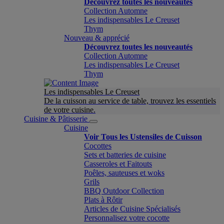
Découvrez toutes les nouveautés
Collection Automne
Les indispensables Le Creuset
Thym
Nouveau & apprécié
Découvrez toutes les nouveautés
Collection Automne
Les indispensables Le Creuset
Thym
Les indispensables Le Creuset
De la cuisson au service de table, trouvez les essentiels
de votre cuisine.
Cuisine & Pâtisserie
Cuisine
Voir Tous les Ustensiles de Cuisson
Cocottes
Sets et batteries de cuisine
Casseroles et Faitouts
Poêles, sauteuses et woks
Grils
BBQ Outdoor Collection
Plats à Rôtir
Articles de Cuisine Spécialisés
Personnalisez votre cocotte