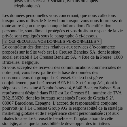
posts sur les réseaux sociaux, e-mails ou appels
téléphoniques).
Les données personnelles vous concernant, que nous collectons
lorsque vous utilisez le Site web ou lorsque vous nous fournissez de
toute autre façon une quelconque information d’identification
personnelle, sont dûment protégées et vos droits au respect de la vie
privée sont expliqués sous le paragraphe 8 ci-dessous.
2. QUI RECUEILLE VOS DONNEES PERSONNELLES ?
Le contrôleur des données relatives aux services d’e-commerce
proposés sur le Site web est Le Creuset Benelux SA, dont le siège
social est établi à Le Creuset Benelux SA, 4 Rue de la Presse, 1000
Bruxelles, Belgique.
Si vous acceptez de recevoir des communications commerciales de
notre part, vous ferez partie de la base de données des
consommateurs du groupe Le Creuset. Celle-ci est gérée
conjointement, par Le Creuset BENELUX et Group AG, dont le
siège social est situé à Neuhofstrasse 4, 6340 Baar, en Suisse. Son
représentant désigné dans l'UE est Le Creuset SL, numéro de TVA
B62153630, dont les bureaux sont situés Paseo de Gracia 9 2º,
08007 Barcelone, Espagne. L’accord de responsabilité conjointe
pourvoit (a) à Le Creuset Group AG la responsabilité de la stratégie
marketing globale et de l’expérience client personnalisée ; (b) aux
filiales locales Le Creuset le bénéfice et l’implantation de cette
stratégie, ainsi que la possibilité de développer des initiatives