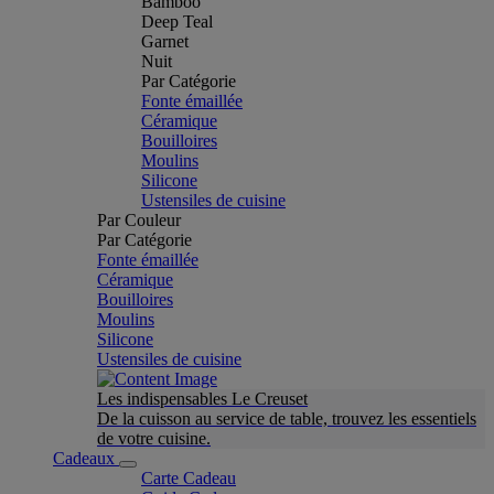
Bamboo
Deep Teal
Garnet
Nuit
Par Catégorie
Fonte émaillée
Céramique
Bouilloires
Moulins
Silicone
Ustensiles de cuisine
Par Couleur
Par Catégorie
Fonte émaillée
Céramique
Bouilloires
Moulins
Silicone
Ustensiles de cuisine
Les indispensables Le Creuset
De la cuisson au service de table, trouvez les essentiels
de votre cuisine.
Cadeaux
Carte Cadeau