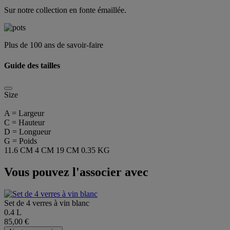
Sur notre collection en fonte émaillée.
Plus de 100 ans de savoir-faire
Guide des tailles
Size
A = Largeur
C = Hauteur
D = Longueur
G = Poids
11.6 CM
4 CM
19 CM
0.35 KG
Vous pouvez l'associer avec
Set de 4 verres à vin blanc
0.4 L
85,00 €