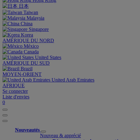
Hong Kong
日本
Taiwan
Malaysia
China
Singapore
Korea
AMÉRIQUE DU NORD
México
Canada
United States
AMÉRIQUE DU SUD
Brazil
MOYEN-ORIENT
United Arab Emirates
AFRIQUE
Se connecter
Liste d'envies
0
Nouveautés
Nouveau & apprécié