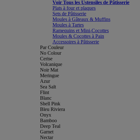
Voir Tous les Ustensiles de Pâtisserie
Plats à four et plaques
Sets de Pâtisserie
Moules à Gâteaux & Muffins
Moules à Tartes
Ramequins et Mini-Cocottes
Moules & Cocottes à Pain
Accessoires à Pâtisserie
Par Couleur
No Colour
Cerise
Volcanique
Noir Mat
Meringue
Azur
Sea Salt
Flint
Blanc
Shell Pink
Bleu Riviera
Onyx
Bamboo
Deep Teal
Garnet
Nectar