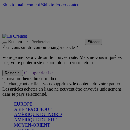
Skip to main content
Skip to footer content
Faites vivre l’été avec la Collection BBQ Outdoor & Thym -
Craquez
Les indispensables Le Creuset -
Craquez
Newsletter: Inscrivez-vous et économisez 10%! -
Inscrivez-vous
maintenant
Rechercher
Effacer
Êtes vous sûr de vouloir changer de site ?
Votre panier sera vide sur le nouveau site. Mais ne vous inquiétez
pas, votre panier reste disponible ici à votre retour.
Changer de site
Rester ici
Choisir un lieu
Choisir un lieu
En changeant de lieu, vous supprimez le contenu de votre panier.
Les articles achetés en ligne ne peuvent être envoyés uniquement
dans le pays sélectionné.
EUROPE
ASIE / PACIFIQUE
AMÉRIQUE DU NORD
AMÉRIQUE DU SUD
MOYEN-ORIENT