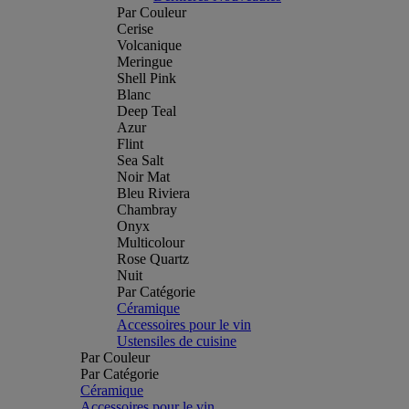
Par Couleur
Cerise
Volcanique
Meringue
Shell Pink
Blanc
Deep Teal
Azur
Flint
Sea Salt
Noir Mat
Bleu Riviera
Chambray
Onyx
Multicolour
Rose Quartz
Nuit
Par Catégorie
Céramique
Accessoires pour le vin
Ustensiles de cuisine
Par Couleur
Par Catégorie
Céramique
Accessoires pour le vin