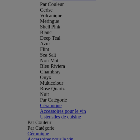
Par Couleur
Cerise
Volcanique
Meringue
Shell Pink
Blanc
Deep Teal
Azur
Flint
Sea Salt
Noir Mat
Bleu Riviera
Chambray
Onyx
Multicolour
Rose Quartz
Nuit
Par Catégorie
Céramique
Accessoires pour le vin
Ustensiles de cuisine
Par Couleur
Par Catégorie
Céramique
Accessoires pour le vin