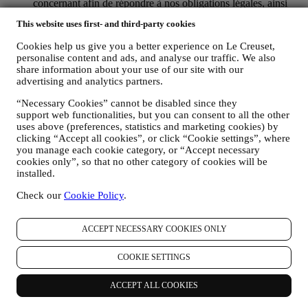
concernant afin de répondre à nos obligations légales, ainsi
qu’à d’autres obligations découlant d’instructions émises par
This website uses first- and third-party cookies
les pouvoirs publics.
POUR CRÉER UN COMPTE LE CREUSET.
Cookies help us give you a better experience on Le Creuset,
Nous utiliserons vos données pour créer un compte Le
personalise content and ads, and analyse our traffic. We also
Creuset, qui vous donnera accès à une série d’avantages
share information about your use of our site with our
réservés aux utilisateurs enregistrés, qui vous permettra de
advertising and analytics partners.
mieux tirer profit de nos services, comme un passage plus
rapide à la caisse et la sauvegarde de multiples adresses
“Necessary Cookies” cannot be disabled since they
d’expédition ou de consulter et de tracer les commandes.
support web functionalities, but you can consent to all the other
Toute activité de traitement est requise pour nous permettre de
uses above (preferences, statistics and marketing cookies) by
clicking “Accept all cookies”, or click “Cookie settings”, where
vous offrir ces services en tant que détenteur d’un compte Le
you manage each cookie category, or “Accept necessary
Creuset.
cookies only”, so that no other category of cookies will be
POUR GÉRER VOS COMMANDES ET ASSURER LA
installed.
FOURNITURE DE NOS PRODUITS OU LA
PRESTATION DE NOS SERVICES ET VOUS
Check our
Cookie Policy
.
PROPOSER NOTRE ASSISTANCE.
Nous utiliserons vos données pour gérer notre relation
contractuelle avec vous, vos achats de produits sur le Site web
ACCEPT NECESSARY COOKIES ONLY
et en boutique Le Creuset, votre utilisation du Site web, toute
assistance après-vente ultérieure ou votre participation à nos
COOKIE SETTINGS
concours. Nous pourrons avoir à traiter certaines données
vous concernant pour gérer nos obligations administratives
ACCEPT ALL COOKIES
liées à notre relation contractuelle avec vous, telles que la
comptabilité, la facturation et certaines vérifications, la