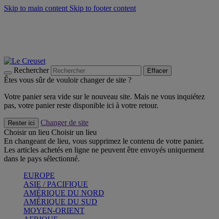
Skip to main content
Skip to footer content
Faites vivre l’été avec la Collection BBQ Outdoor & Thym -
Craquez
Les indispensables Le Creuset -
Craquez
Newsletter: Inscrivez-vous et économisez 10%! -
Inscrivez-vous
maintenant
Rechercher
Effacer
Êtes vous sûr de vouloir changer de site ?
Votre panier sera vide sur le nouveau site. Mais ne vous inquiétez
pas, votre panier reste disponible ici à votre retour.
Changer de site
Rester ici
Choisir un lieu
Choisir un lieu
En changeant de lieu, vous supprimez le contenu de votre panier.
Les articles achetés en ligne ne peuvent être envoyés uniquement
dans le pays sélectionné.
EUROPE
ASIE / PACIFIQUE
AMÉRIQUE DU NORD
AMÉRIQUE DU SUD
MOYEN-ORIENT