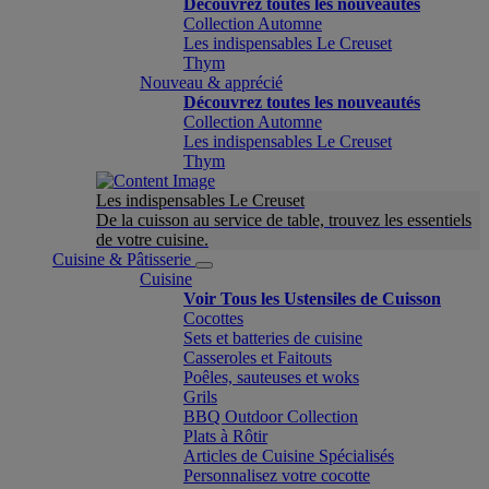
Découvrez toutes les nouveautés
Collection Automne
Les indispensables Le Creuset
Thym
Nouveau & apprécié
Découvrez toutes les nouveautés
Collection Automne
Les indispensables Le Creuset
Thym
Les indispensables Le Creuset
De la cuisson au service de table, trouvez les essentiels
de votre cuisine.
Cuisine & Pâtisserie
Cuisine
Voir Tous les Ustensiles de Cuisson
Cocottes
Sets et batteries de cuisine
Casseroles et Faitouts
Poêles, sauteuses et woks
Grils
BBQ Outdoor Collection
Plats à Rôtir
Articles de Cuisine Spécialisés
Personnalisez votre cocotte