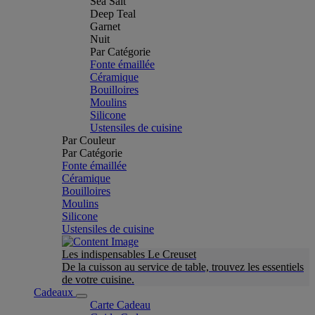
Sea Salt
Deep Teal
Garnet
Nuit
Par Catégorie
Fonte émaillée
Céramique
Bouilloires
Moulins
Silicone
Ustensiles de cuisine
Par Couleur
Par Catégorie
Fonte émaillée
Céramique
Bouilloires
Moulins
Silicone
Ustensiles de cuisine
Les indispensables Le Creuset
De la cuisson au service de table, trouvez les essentiels
de votre cuisine.
Cadeaux
Carte Cadeau