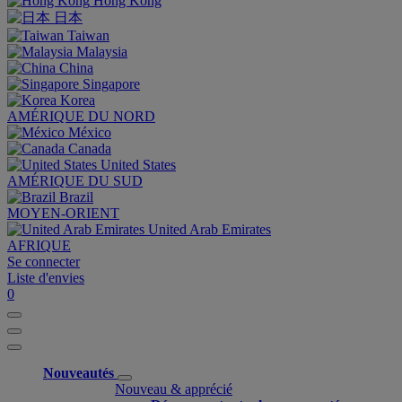
Hong Kong
日本
Taiwan
Malaysia
China
Singapore
Korea
AMÉRIQUE DU NORD
México
Canada
United States
AMÉRIQUE DU SUD
Brazil
MOYEN-ORIENT
United Arab Emirates
AFRIQUE
Se connecter
Liste d'envies
0
Nouveautés
Nouveau & apprécié