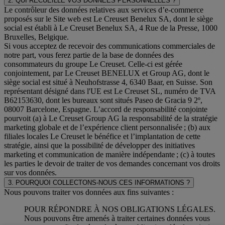
2. QUI RECUEILLE VOS DONNEES PERSONNELLES ?
Le contrôleur des données relatives aux services d’e-commerce
proposés sur le Site web est Le Creuset Benelux SA, dont le siège
social est établi à Le Creuset Benelux SA, 4 Rue de la Presse, 1000
Bruxelles, Belgique.
Si vous acceptez de recevoir des communications commerciales de
notre part, vous ferez partie de la base de données des
consommateurs du groupe Le Creuset. Celle-ci est gérée
conjointement, par Le Creuset BENELUX et Group AG, dont le
siège social est situé à Neuhofstrasse 4, 6340 Baar, en Suisse. Son
représentant désigné dans l'UE est Le Creuset SL, numéro de TVA
B62153630, dont les bureaux sont situés Paseo de Gracia 9 2º,
08007 Barcelone, Espagne. L’accord de responsabilité conjointe
pourvoit (a) à Le Creuset Group AG la responsabilité de la stratégie
marketing globale et de l’expérience client personnalisée ; (b) aux
filiales locales Le Creuset le bénéfice et l’implantation de cette
stratégie, ainsi que la possibilité de développer des initiatives
marketing et communication de manière indépendante ; (c) à toutes
les parties le devoir de traiter de vos demandes concernant vos droits
sur vos données.
3. POURQUOI COLLECTONS-NOUS CES INFORMATIONS ?
Nous pouvons traiter vos données aux fins suivantes :
POUR RÉPONDRE À NOS OBLIGATIONS LÉGALES.
Nous pouvons être amenés à traiter certaines données vous