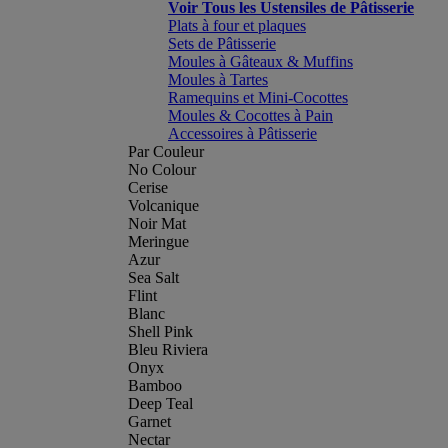
Voir Tous les Ustensiles de Pâtisserie
Plats à four et plaques
Sets de Pâtisserie
Moules à Gâteaux & Muffins
Moules à Tartes
Ramequins et Mini-Cocottes
Moules & Cocottes à Pain
Accessoires à Pâtisserie
Par Couleur
No Colour
Cerise
Volcanique
Noir Mat
Meringue
Azur
Sea Salt
Flint
Blanc
Shell Pink
Bleu Riviera
Onyx
Bamboo
Deep Teal
Garnet
Nectar