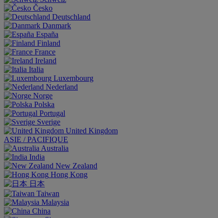
Česko
Deutschland
Danmark
España
Finland
France
Ireland
Italia
Luxembourg
Nederland
Norge
Polska
Portugal
Sverige
United Kingdom
ASIE / PACIFIQUE
Australia
India
New Zealand
Hong Kong
日本
Taiwan
Malaysia
China