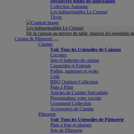
Découvrez toutes les nouveautés
Collection Automne
Les indispensables Le Creuset
Thym
Les indispensables Le Creuset
De la cuisson au service de table, trouvez les essentiels d
Cuisine & Pâtisserie
Cuisine
Voir Tous les Ustensiles de Cuisson
Cocottes
Sets et batteries de cuisine
Casseroles et Faitouts
Poêles, sauteuses et woks
Grils
BBQ Outdoor Collection
Plats à Rôtir
Articles de Cuisine Spécialisés
Personnalisez votre cocotte
Gourmand Collection
Accessoires de Cuisine
Pâtisserie
Voir Tous les Ustensiles de Pâtisserie
Plats à four et plaques
Sets de Pâtisserie