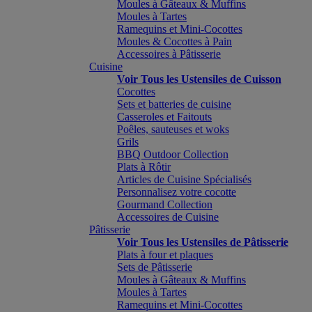
Moules à Gâteaux & Muffins
Moules à Tartes
Ramequins et Mini-Cocottes
Moules & Cocottes à Pain
Accessoires à Pâtisserie
Cuisine
Voir Tous les Ustensiles de Cuisson
Cocottes
Sets et batteries de cuisine
Casseroles et Faitouts
Poêles, sauteuses et woks
Grils
BBQ Outdoor Collection
Plats à Rôtir
Articles de Cuisine Spécialisés
Personnalisez votre cocotte
Gourmand Collection
Accessoires de Cuisine
Pâtisserie
Voir Tous les Ustensiles de Pâtisserie
Plats à four et plaques
Sets de Pâtisserie
Moules à Gâteaux & Muffins
Moules à Tartes
Ramequins et Mini-Cocottes