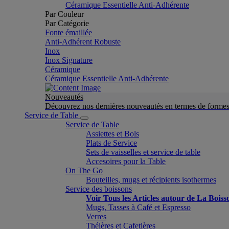
Céramique Essentielle Anti-Adhérente
Par Couleur
Par Catégorie
Fonte émaillée
Anti-Adhérent Robuste
Inox
Inox Signature
Céramique
Céramique Essentielle Anti-Adhérente
Nouveautés
Découvrez nos dernières nouveautés en termes de formes 
Service de Table
Service de Table
Assiettes et Bols
Plats de Service
Sets de vaisselles et service de table
Accesoires pour la Table
On The Go
Bouteilles, mugs et récipients isothermes
Service des boissons
Voir Tous les Articles autour de La Boiss
Mugs, Tasses à Café et Espresso
Verres
Théières et Cafetières