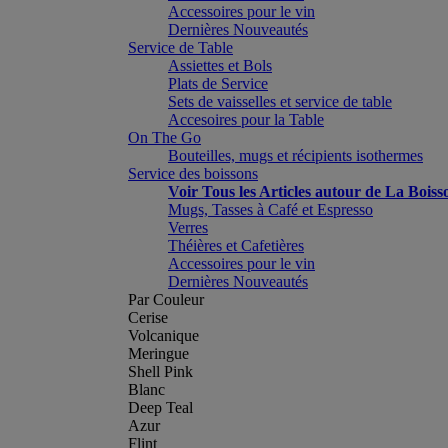
Accessoires pour le vin
Dernières Nouveautés
Service de Table
Assiettes et Bols
Plats de Service
Sets de vaisselles et service de table
Accesoires pour la Table
On The Go
Bouteilles, mugs et récipients isothermes
Service des boissons
Voir Tous les Articles autour de La Boiss
Mugs, Tasses à Café et Espresso
Verres
Théières et Cafetières
Accessoires pour le vin
Dernières Nouveautés
Par Couleur
Cerise
Volcanique
Meringue
Shell Pink
Blanc
Deep Teal
Azur
Flint