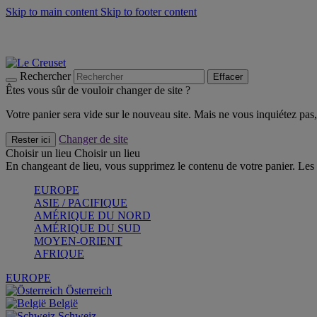
Skip to main content
Skip to footer content
Faites vivre l’été avec la Collection BBQ Outdoor & Thym -
Cra
Les indispensables Le Creuset -
Craquez
Newsletter: Inscrivez-vous et économisez 10%! -
Inscrivez-vous 
Rechercher
Effacer
Êtes vous sûr de vouloir changer de site ?
Votre panier sera vide sur le nouveau site. Mais ne vous inquiétez pas, 
Changer de site
Rester ici
Choisir un lieu
Choisir un lieu
En changeant de lieu, vous supprimez le contenu de votre panier. Les 
EUROPE
ASIE / PACIFIQUE
AMÉRIQUE DU NORD
AMÉRIQUE DU SUD
MOYEN-ORIENT
AFRIQUE
EUROPE
Österreich
België
Schweiz