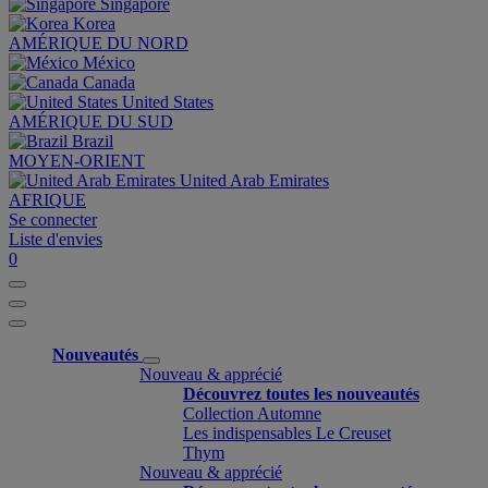
Singapore
Korea
AMÉRIQUE DU NORD
México
Canada
United States
AMÉRIQUE DU SUD
Brazil
MOYEN-ORIENT
United Arab Emirates
AFRIQUE
Se connecter
Liste d'envies
0
Nouveautés
Nouveau & apprécié
Découvrez toutes les nouveautés
Collection Automne
Les indispensables Le Creuset
Thym
Nouveau & apprécié