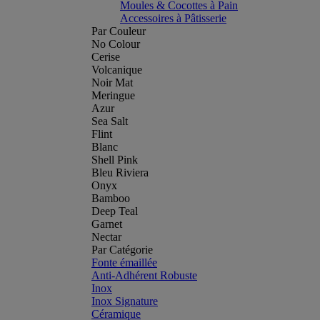
Moules & Cocottes à Pain
Accessoires à Pâtisserie
Par Couleur
No Colour
Cerise
Volcanique
Noir Mat
Meringue
Azur
Sea Salt
Flint
Blanc
Shell Pink
Bleu Riviera
Onyx
Bamboo
Deep Teal
Garnet
Nectar
Par Catégorie
Fonte émaillée
Anti-Adhérent Robuste
Inox
Inox Signature
Céramique