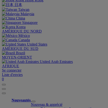
Hong Kong
日本
Taiwan
Malaysia
China
Singapore
Korea
AMÉRIQUE DU NORD
México
Canada
United States
AMÉRIQUE DU SUD
Brazil
MOYEN-ORIENT
United Arab Emirates
AFRIQUE
Se connecter
Liste d'envies
0
Nouveautés
Nouveau & apprécié