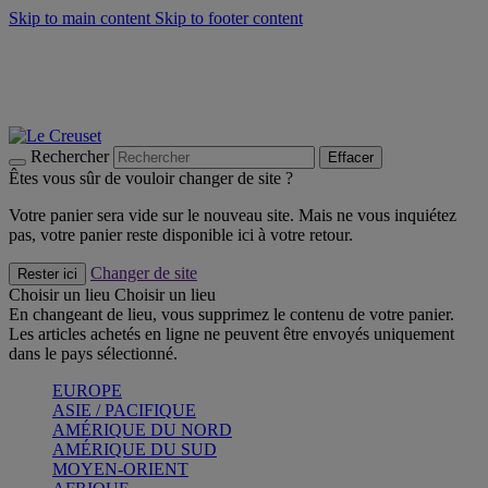
Skip to main content
Skip to footer content
Faites vivre l’été avec la Collection BBQ Outdoor & Thym -
Craquez
Les indispensables Le Creuset -
Craquez
Newsletter: Inscrivez-vous et économisez 10%! -
Inscrivez-vous
maintenant
Rechercher
Effacer
Êtes vous sûr de vouloir changer de site ?
Votre panier sera vide sur le nouveau site. Mais ne vous inquiétez
pas, votre panier reste disponible ici à votre retour.
Changer de site
Rester ici
Choisir un lieu
Choisir un lieu
En changeant de lieu, vous supprimez le contenu de votre panier.
Les articles achetés en ligne ne peuvent être envoyés uniquement
dans le pays sélectionné.
EUROPE
ASIE / PACIFIQUE
AMÉRIQUE DU NORD
AMÉRIQUE DU SUD
MOYEN-ORIENT