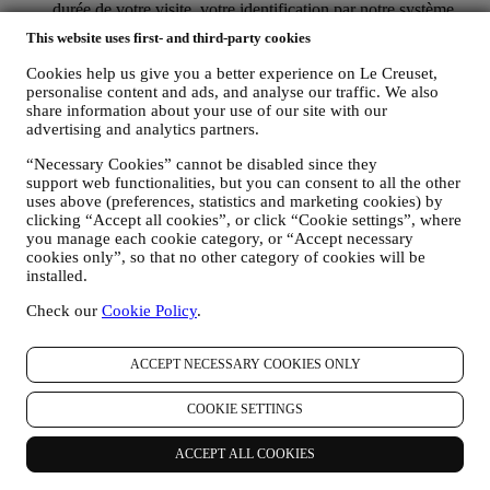
durée de votre visite, votre identification par notre système
lors d’une prochaine visite, votre situation géographique),
This website uses first- and third-party cookies
collectées pendant votre visite à notre Site web (que vous
soyez un utilisateur enregistré ou non), grâce à l’usage d’un
Cookies help us give you a better experience on Le Creuset,
journal de navigation et/ou de technologies de traçage, telles
personalise content and ads, and analyse our traffic. We also
que les “cookies” (pour les informations sur la collecte de
share information about your use of our site with our
données via des cookies, vous pouvez consulter ici notre
advertising and analytics partners.
Politique en matière de Cookies
), dans le but d’améliorer nos
“Necessary Cookies” cannot be disabled since they
services et nos annonces ou de procéder à des analyses
support web functionalities, but you can consent to all the other
statistiques ; dans la majorité des cas, nous ne serons pas en
uses above (preferences, statistics and marketing cookies) by
mesure de vous identifier sur base de ces informations
clicking “Accept all cookies”, or click “Cookie settings”, where
techniques.
you manage each cookie category, or “Accept necessary
votre feedback, vos demandes, réclamations, questions ou
cookies only”, so that no other category of cookies will be
interactions avec nous (par exemple vos messages, chats,
installed.
posts sur les réseaux sociaux, e-mails ou appels
téléphoniques).
Check our
Cookie Policy
.
Les données personnelles vous concernant, que nous collectons
lorsque vous utilisez le Site web ou lorsque vous nous fournissez de
ACCEPT NECESSARY COOKIES ONLY
toute autre façon une quelconque information d’identification
personnelle, sont dûment protégées et vos droits au respect de la vie
COOKIE SETTINGS
privée sont expliqués sous le paragraphe 8 ci-dessous.
2. QUI RECUEILLE VOS DONNEES PERSONNELLES ?
ACCEPT ALL COOKIES
Le contrôleur des données relatives aux services d’e-commerce
proposés sur le Site web est Le Creuset Benelux SA, dont le siège