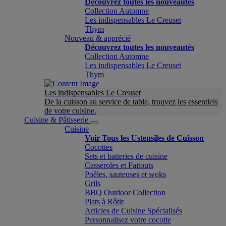
Découvrez toutes les nouveautés
Collection Automne
Les indispensables Le Creuset
Thym
Nouveau & apprécié
Découvrez toutes les nouveautés
Collection Automne
Les indispensables Le Creuset
Thym
Les indispensables Le Creuset
De la cuisson au service de table, trouvez les essentiels
de votre cuisine.
Cuisine & Pâtisserie
Cuisine
Voir Tous les Ustensiles de Cuisson
Cocottes
Sets et batteries de cuisine
Casseroles et Faitouts
Poêles, sauteuses et woks
Grils
BBQ Outdoor Collection
Plats à Rôtir
Articles de Cuisine Spécialisés
Personnalisez votre cocotte