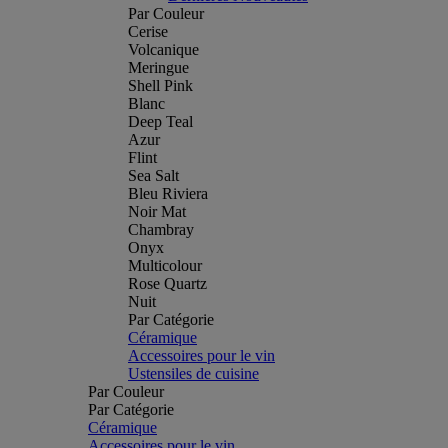
Par Couleur
Cerise
Volcanique
Meringue
Shell Pink
Blanc
Deep Teal
Azur
Flint
Sea Salt
Bleu Riviera
Noir Mat
Chambray
Onyx
Multicolour
Rose Quartz
Nuit
Par Catégorie
Céramique
Accessoires pour le vin
Ustensiles de cuisine
Par Couleur
Par Catégorie
Céramique
Accessoires pour le vin