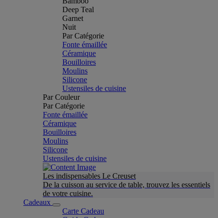
Bamboo
Deep Teal
Garnet
Nuit
Par Catégorie
Fonte émaillée
Céramique
Bouilloires
Moulins
Silicone
Ustensiles de cuisine
Par Couleur
Par Catégorie
Fonte émaillée
Céramique
Bouilloires
Moulins
Silicone
Ustensiles de cuisine
Les indispensables Le Creuset
De la cuisson au service de table, trouvez les essentiels
de votre cuisine.
Cadeaux
Carte Cadeau