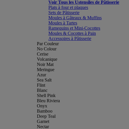
Voir Tous les Ustensiles de Pâtisserie
Plats à four et plaques
Sets de Pâtisserie
Moules à Gâteaux & Muffins
Moules à Tartes
Ramequins et Mini-Cocottes
Moules & Cocottes à Pain
Accessoires à Pâtisserie
Par Couleur
No Colour
Cerise
Volcanique
Noir Mat
Meringue
Azur
Sea Salt
Flint
Blanc
Shell Pink
Bleu Riviera
Onyx
Bamboo
Deep Teal
Garnet
Nectar