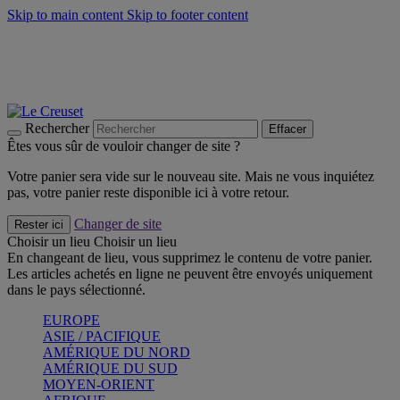
Skip to main content
Skip to footer content
Faites vivre l’été avec la Collection BBQ Outdoor & Thym -
Craquez
Les indispensables Le Creuset -
Craquez
Newsletter: Inscrivez-vous et économisez 10%! -
Inscrivez-vous
maintenant
Rechercher
Effacer
Êtes vous sûr de vouloir changer de site ?
Votre panier sera vide sur le nouveau site. Mais ne vous inquiétez
pas, votre panier reste disponible ici à votre retour.
Changer de site
Rester ici
Choisir un lieu
Choisir un lieu
En changeant de lieu, vous supprimez le contenu de votre panier.
Les articles achetés en ligne ne peuvent être envoyés uniquement
dans le pays sélectionné.
EUROPE
ASIE / PACIFIQUE
AMÉRIQUE DU NORD
AMÉRIQUE DU SUD
MOYEN-ORIENT