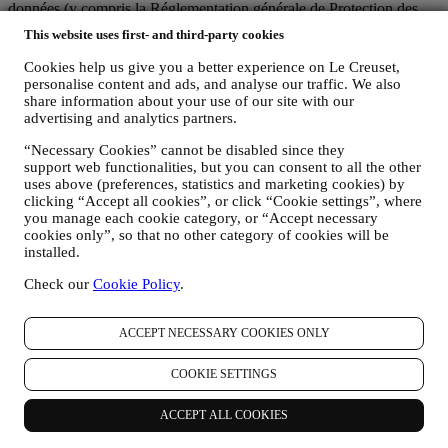
données (y compris la Réglementation générale de Protection des
données 2016/679 de l’Union européenne) et avec la loi relative à la
This website uses first- and third-party cookies
protection des données qui s’applique dans votre pays, dans votre
territoire ou dans votre région (les “Lois relatives à la Protection des
Cookies help us give you a better experience on Le Creuset,
Données”).
personalise content and ads, and analyse our traffic. We also
1. QUEL TYPE DE DONNEES RECUEILLONS-NOUS AUPRES DE
share information about your use of our site with our
VOUS ET A QUEL MOMENT ?
advertising and analytics partners.
Une “donnée personnelle” est une quelconque information vous
“Necessary Cookies” cannot be disabled since they
concernant, qui nous permettrait de vous identifier, soit directement,
support web functionalities, but you can consent to all the other
soit en combinaison avec d’autres informations.
uses above (preferences, statistics and marketing cookies) by
Enfants : Le présent site web n’est pas destiné aux enfants et nous ne
clicking “Accept all cookies”, or click “Cookie settings”, where
collectons pas sciemment des données relatives aux enfants.
you manage each cookie category, or “Accept necessary
Nous pouvons collecter des données personnelles vous concernant
cookies only”, so that no other category of cookies will be
lorsque vous visitez notre site web (le “Site web”), créez un compte
installed.
Le Creuset, achetez un produit Le Creuset sur le site Web ou en
boutique Signature et Outlet, ou lorsque vous vous abonnez à nos
Check our
Cookie Policy
.
communications marketing. En fonction de votre demande ou de
votre consentement, les données personnelles peuvent concerner :
ACCEPT NECESSARY COOKIES ONLY
le nom, le prénom, l’adresse électronique, la date de naissance
et d’autres coordonnées (adresse, numéro de téléphone), dans
COOKIE SETTINGS
le but de créer un compte Le Creuset, de faire un achat en tant
qu’utilisateur invité ou l’abonnement à nos communications
ACCEPT ALL COOKIES
marketing sur le site Web ou en magasin.
les données concernant votre achat, comme par exemple la