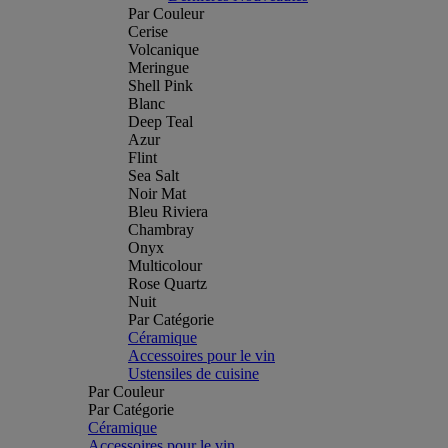
Par Couleur
Cerise
Volcanique
Meringue
Shell Pink
Blanc
Deep Teal
Azur
Flint
Sea Salt
Noir Mat
Bleu Riviera
Chambray
Onyx
Multicolour
Rose Quartz
Nuit
Par Catégorie
Céramique
Accessoires pour le vin
Ustensiles de cuisine
Par Couleur
Par Catégorie
Céramique
Accessoires pour le vin