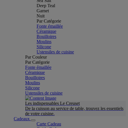
Sea Salt
Deep Teal
Garnet
Nuit
Par Catégorie
Fonte émaillée
Céramique
Bouilloires
Moulins
Silicone
Ustensiles de cuisine
Par Couleur
Par Catégorie
Fonte émaillée
Céramique
Bouilloires
Moulins
Silicone
Ustensiles de cuisine
Les indispensables Le Creuset
De la cuisson au service de table, trouvez les essentiels
de votre cuisine.
Cadeaux
Carte Cadeau