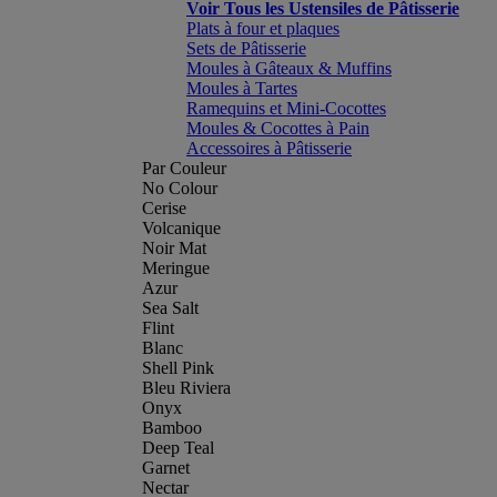
Voir Tous les Ustensiles de Pâtisserie
Plats à four et plaques
Sets de Pâtisserie
Moules à Gâteaux & Muffins
Moules à Tartes
Ramequins et Mini-Cocottes
Moules & Cocottes à Pain
Accessoires à Pâtisserie
Par Couleur
No Colour
Cerise
Volcanique
Noir Mat
Meringue
Azur
Sea Salt
Flint
Blanc
Shell Pink
Bleu Riviera
Onyx
Bamboo
Deep Teal
Garnet
Nectar