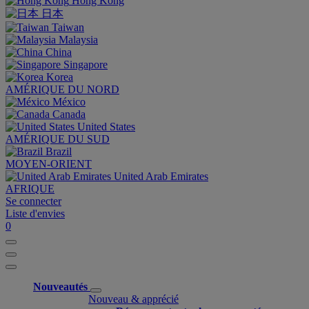
Hong Kong
日本
Taiwan
Malaysia
China
Singapore
Korea
AMÉRIQUE DU NORD
México
Canada
United States
AMÉRIQUE DU SUD
Brazil
MOYEN-ORIENT
United Arab Emirates
AFRIQUE
Se connecter
Liste d'envies
0
Nouveautés
Nouveau & apprécié