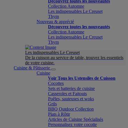
Découvrez toutes les nouveautés
Collection Automne
Les indispensables Le Creuset
Thym
Nouveau & apprécié
Découvrez toutes les nouveautés
Collection Automne
Les indispensables Le Creuset
Thym
Les indispensables Le Creuset
De la cuisson au service de table, trouvez les essentiels
de votre cuisine.
Cuisine & Pâtisserie
Cuisine
Voir Tous les Ustensiles de Cuisson
Cocottes
Sets et batteries de cuisine
Casseroles et Faitouts
Poêles, sauteuses et woks
Grils
BBQ Outdoor Collection
Plats à Rôtir
Articles de Cuisine Spécialisés
Personnalisez votre cocotte