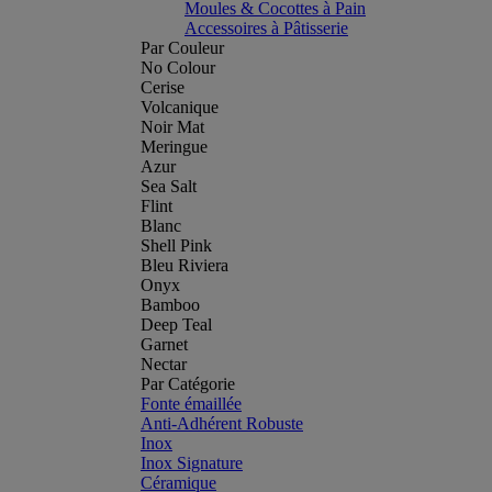
Moules & Cocottes à Pain
Accessoires à Pâtisserie
Par Couleur
No Colour
Cerise
Volcanique
Noir Mat
Meringue
Azur
Sea Salt
Flint
Blanc
Shell Pink
Bleu Riviera
Onyx
Bamboo
Deep Teal
Garnet
Nectar
Par Catégorie
Fonte émaillée
Anti-Adhérent Robuste
Inox
Inox Signature
Céramique