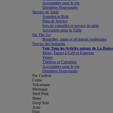
Accessoires pour le vin
Dernières Nouveautés
Service de Table
Assiettes et Bols
Plats de Service
Sets de vaisselles et service de table
Accesoires pour la Table
On The Go
Bouteilles, mugs et récipients isothermes
Service des boissons
Voir Tous les Articles autour de La Boiss
Mugs, Tasses à Café et Espresso
Verres
Théières et Cafetières
Accessoires pour le vin
Dernières Nouveautés
Par Couleur
Cerise
Volcanique
Meringue
Shell Pink
Blanc
Deep Teal
Azur
Flint