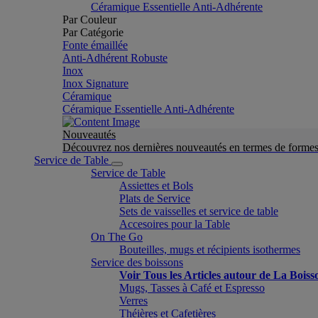
Céramique Essentielle Anti-Adhérente
Par Couleur
Par Catégorie
Fonte émaillée
Anti-Adhérent Robuste
Inox
Inox Signature
Céramique
Céramique Essentielle Anti-Adhérente
Nouveautés
Découvrez nos dernières nouveautés en termes de formes 
Service de Table
Service de Table
Assiettes et Bols
Plats de Service
Sets de vaisselles et service de table
Accesoires pour la Table
On The Go
Bouteilles, mugs et récipients isothermes
Service des boissons
Voir Tous les Articles autour de La Boiss
Mugs, Tasses à Café et Espresso
Verres
Théières et Cafetières