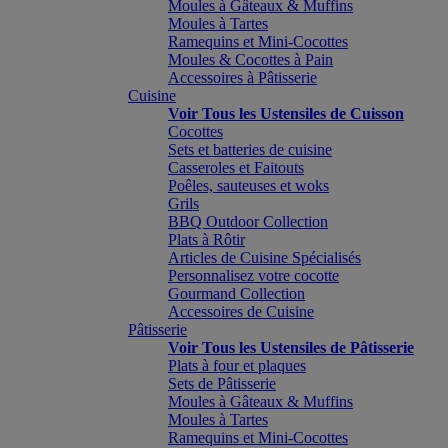
Moules à Gâteaux & Muffins
Moules à Tartes
Ramequins et Mini-Cocottes
Moules & Cocottes à Pain
Accessoires à Pâtisserie
Cuisine
Voir Tous les Ustensiles de Cuisson
Cocottes
Sets et batteries de cuisine
Casseroles et Faitouts
Poêles, sauteuses et woks
Grils
BBQ Outdoor Collection
Plats à Rôtir
Articles de Cuisine Spécialisés
Personnalisez votre cocotte
Gourmand Collection
Accessoires de Cuisine
Pâtisserie
Voir Tous les Ustensiles de Pâtisserie
Plats à four et plaques
Sets de Pâtisserie
Moules à Gâteaux & Muffins
Moules à Tartes
Ramequins et Mini-Cocottes