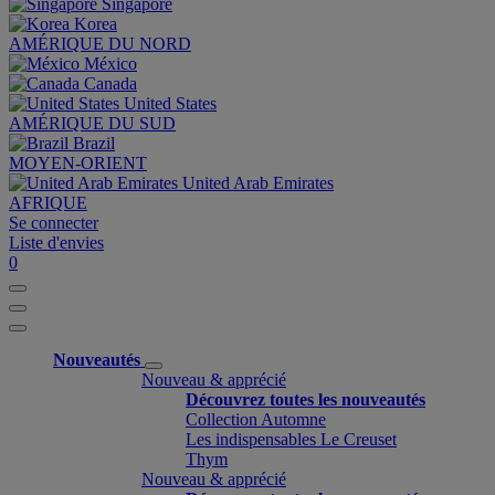
Singapore
Korea
AMÉRIQUE DU NORD
México
Canada
United States
AMÉRIQUE DU SUD
Brazil
MOYEN-ORIENT
United Arab Emirates
AFRIQUE
Se connecter
Liste d'envies
0
Nouveautés
Nouveau & apprécié
Découvrez toutes les nouveautés
Collection Automne
Les indispensables Le Creuset
Thym
Nouveau & apprécié