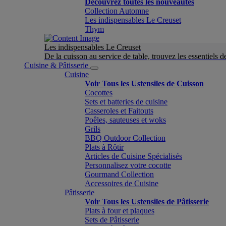
Découvrez toutes les nouveautés
Collection Automne
Les indispensables Le Creuset
Thym
Les indispensables Le Creuset
De la cuisson au service de table, trouvez les essentiels d
Cuisine & Pâtisserie
Cuisine
Voir Tous les Ustensiles de Cuisson
Cocottes
Sets et batteries de cuisine
Casseroles et Faitouts
Poêles, sauteuses et woks
Grils
BBQ Outdoor Collection
Plats à Rôtir
Articles de Cuisine Spécialisés
Personnalisez votre cocotte
Gourmand Collection
Accessoires de Cuisine
Pâtisserie
Voir Tous les Ustensiles de Pâtisserie
Plats à four et plaques
Sets de Pâtisserie