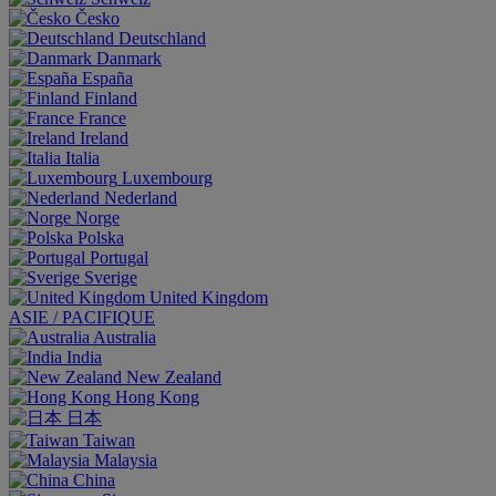
Česko
Deutschland
Danmark
España
Finland
France
Ireland
Italia
Luxembourg
Nederland
Norge
Polska
Portugal
Sverige
United Kingdom
ASIE / PACIFIQUE
Australia
India
New Zealand
Hong Kong
日本
Taiwan
Malaysia
China