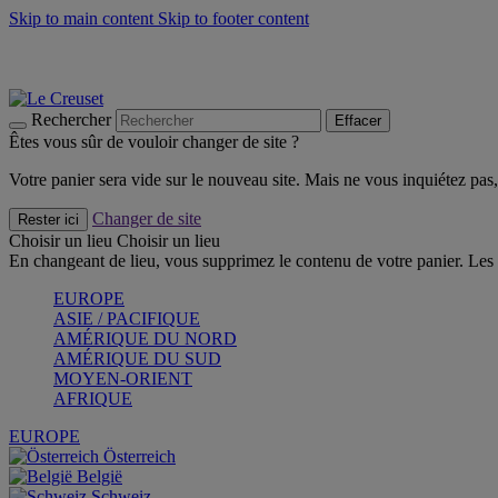
Skip to main content
Skip to footer content
Faites vivre l’été avec la Collection BBQ Outdoor & Thym -
Cra
Les indispensables Le Creuset -
Craquez
Newsletter: Inscrivez-vous et économisez 10%! -
Inscrivez-vous 
Rechercher
Effacer
Êtes vous sûr de vouloir changer de site ?
Votre panier sera vide sur le nouveau site. Mais ne vous inquiétez pas, 
Changer de site
Rester ici
Choisir un lieu
Choisir un lieu
En changeant de lieu, vous supprimez le contenu de votre panier. Les 
EUROPE
ASIE / PACIFIQUE
AMÉRIQUE DU NORD
AMÉRIQUE DU SUD
MOYEN-ORIENT
AFRIQUE
EUROPE
Österreich
België
Schweiz