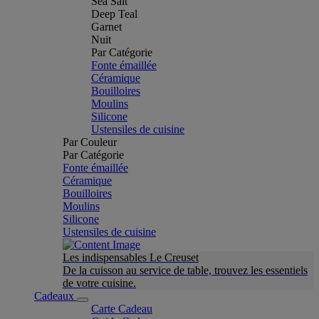
Sea Salt
Deep Teal
Garnet
Nuit
Par Catégorie
Fonte émaillée
Céramique
Bouilloires
Moulins
Silicone
Ustensiles de cuisine
Par Couleur
Par Catégorie
Fonte émaillée
Céramique
Bouilloires
Moulins
Silicone
Ustensiles de cuisine
Les indispensables Le Creuset
De la cuisson au service de table, trouvez les essentiels
de votre cuisine.
Cadeaux
Carte Cadeau