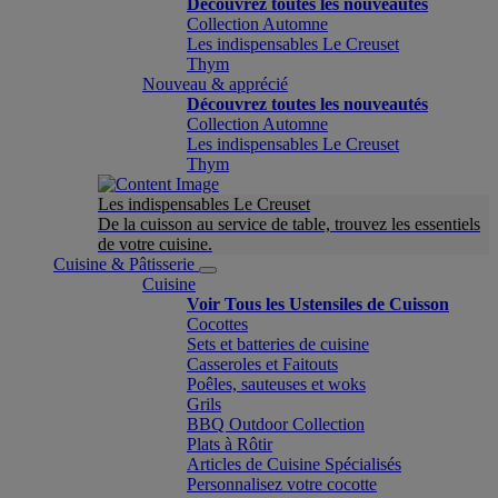
Découvrez toutes les nouveautés
Collection Automne
Les indispensables Le Creuset
Thym
Nouveau & apprécié
Découvrez toutes les nouveautés
Collection Automne
Les indispensables Le Creuset
Thym
Les indispensables Le Creuset
De la cuisson au service de table, trouvez les essentiels
de votre cuisine.
Cuisine & Pâtisserie
Cuisine
Voir Tous les Ustensiles de Cuisson
Cocottes
Sets et batteries de cuisine
Casseroles et Faitouts
Poêles, sauteuses et woks
Grils
BBQ Outdoor Collection
Plats à Rôtir
Articles de Cuisine Spécialisés
Personnalisez votre cocotte