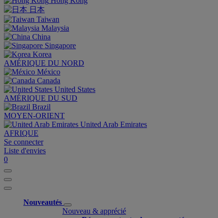
Hong Kong
日本
Taiwan
Malaysia
China
Singapore
Korea
AMÉRIQUE DU NORD
México
Canada
United States
AMÉRIQUE DU SUD
Brazil
MOYEN-ORIENT
United Arab Emirates
AFRIQUE
Se connecter
Liste d'envies
0
Nouveautés
Nouveau & apprécié