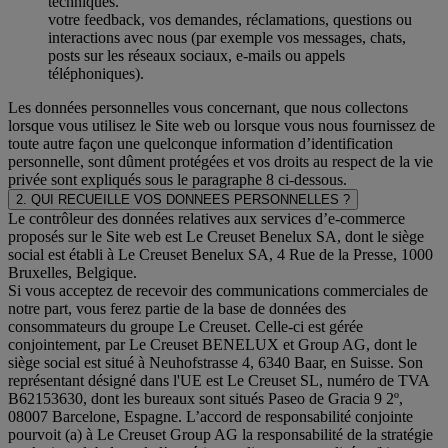
techniques.
votre feedback, vos demandes, réclamations, questions ou
interactions avec nous (par exemple vos messages, chats,
posts sur les réseaux sociaux, e-mails ou appels
téléphoniques).
Les données personnelles vous concernant, que nous collectons
lorsque vous utilisez le Site web ou lorsque vous nous fournissez de
toute autre façon une quelconque information d’identification
personnelle, sont dûment protégées et vos droits au respect de la vie
privée sont expliqués sous le paragraphe 8 ci-dessous.
2. QUI RECUEILLE VOS DONNEES PERSONNELLES ?
Le contrôleur des données relatives aux services d’e-commerce
proposés sur le Site web est Le Creuset Benelux SA, dont le siège
social est établi à Le Creuset Benelux SA, 4 Rue de la Presse, 1000
Bruxelles, Belgique.
Si vous acceptez de recevoir des communications commerciales de
notre part, vous ferez partie de la base de données des
consommateurs du groupe Le Creuset. Celle-ci est gérée
conjointement, par Le Creuset BENELUX et Group AG, dont le
siège social est situé à Neuhofstrasse 4, 6340 Baar, en Suisse. Son
représentant désigné dans l'UE est Le Creuset SL, numéro de TVA
B62153630, dont les bureaux sont situés Paseo de Gracia 9 2º,
08007 Barcelone, Espagne. L’accord de responsabilité conjointe
pourvoit (a) à Le Creuset Group AG la responsabilité de la stratégie