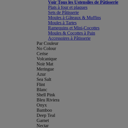
Voir Tous les Ustensiles de Pâtisserie
Plats à four et plaques
Sets de Pâtisserie
Moules à Gâteaux & Muffins
Moules à Tartes
Ramequins et Mini-Cocottes
Moules & Cocottes à Pain
Accessoires à Pâtisserie
Par Couleur
No Colour
Cerise
Volcanique
Noir Mat
Meringue
Azur
Sea Salt
Flint
Blanc
Shell Pink
Bleu Riviera
Onyx
Bamboo
Deep Teal
Garnet
Nectar