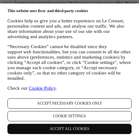
pertinentes et intéressantes. Il n’y aura aucun autre effet. Nous
collectons aussi des données statistiques concernant
This website uses first- and third-party cookies
l’ouverture des e-mails et les clics, utilisant à cet effet des
technologies industrielles standard pour nous aider dans le
Cookies help us give you a better experience on Le Creuset,
monitoring de nos lettres d’information. Ce traitement est basé
personalise content and ads, and analyse our traffic. We also
share information about your use of our site with our
sur votre consentement à recevoir nos communications de
advertising and analytics partners.
marketing personnalisées. Ce choix de participation peut être
exercé lors de la collecte des informations personnelles, en
“Necessary Cookies” cannot be disabled since they
cochant la case appropriée.
support web functionalities, but you can consent to all the other
Désabonnement :
uses above (preferences, statistics and marketing cookies) by
Vous pouvez cesser de recevoir nos communications
clicking “Accept all cookies”, or click “Cookie settings”, where
marketing à tout moment, gratuitement, en utilisant les
you manage each cookie category, or “Accept necessary
méthodes indiquées dans chaque communication (par
cookies only”, so that no other category of cookies will be
exemple, pour vous désinscrire de la newsletter, vous pouvez
installed.
cliquer sur le lien de désinscription figurant au bas de chaque
e-mail). En tout état de cause, si vous souhaitez mettre fin à
Check our
Cookie Policy
.
l'une de nos activités marketing, veuillez nous envoyer un
courrier électronique à l'adresse:
privacy@lecreuset.com
.
ACCEPT NECESSARY COOKIES ONLY
Votre désinscription sera traitée dans les meilleurs délais, mais
dans certaines circonstances, il se peut que vous receviez
quelques communications supplémentaires jusqu'à ce que
COOKIE SETTINGS
votre désinscription soit complètement traitée.
Veuillez garder
à l’esprit que nous ne transmettons pas et ne vendons pas vos
ACCEPT ALL COOKIES
coordonnées et autres données personnelles à d’autres sociétés
à des fins marketing.