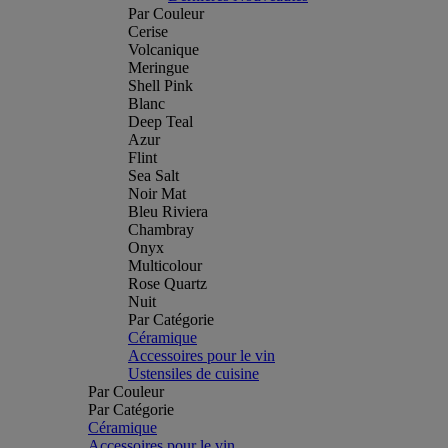
Par Couleur
Cerise
Volcanique
Meringue
Shell Pink
Blanc
Deep Teal
Azur
Flint
Sea Salt
Noir Mat
Bleu Riviera
Chambray
Onyx
Multicolour
Rose Quartz
Nuit
Par Catégorie
Céramique
Accessoires pour le vin
Ustensiles de cuisine
Par Couleur
Par Catégorie
Céramique
Accessoires pour le vin