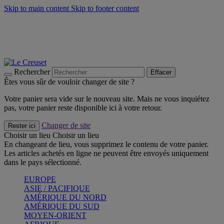
Skip to main content
Skip to footer content
Faites vivre l’été avec la Collection BBQ Outdoor & Thym -
Craquez
Les indispensables Le Creuset -
Craquez
Newsletter: Inscrivez-vous et économisez 10%! -
Inscrivez-vous
maintenant
Rechercher
Effacer
Êtes vous sûr de vouloir changer de site ?
Votre panier sera vide sur le nouveau site. Mais ne vous inquiétez
pas, votre panier reste disponible ici à votre retour.
Changer de site
Rester ici
Choisir un lieu
Choisir un lieu
En changeant de lieu, vous supprimez le contenu de votre panier.
Les articles achetés en ligne ne peuvent être envoyés uniquement
dans le pays sélectionné.
EUROPE
ASIE / PACIFIQUE
AMÉRIQUE DU NORD
AMÉRIQUE DU SUD
MOYEN-ORIENT