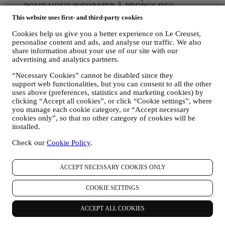
POUR VOUS INFORMER À PROPOS DES
NOUVELLES ET OFFRES CONCERNANT LES
This website uses first- and third-party cookies
PRODUITS LE CREUSET
Si vous nous avez donné votre autorisation dans ce sens (par
Cookies help us give you a better experience on Le Creuset,
personalise content and ads, and analyse our traffic. We also
exemple en souscrivant à notre lettre d’information au
share information about your use of our site with our
moment de créer un compte sur le Site web), nous vous ferons
advertising and analytics partners.
parvenir des communications de marketing personnalisées et
des nouvelles concernant les initiatives lancées par Le Creuset
“Necessary Cookies” cannot be disabled since they
et promues par les filiales de son groupe, ou par ses affiliés et
support web functionalities, but you can consent to all the other
partenaires locaux, ceci en fonction de vos préférences. Nous
uses above (preferences, statistics and marketing cookies) by
vous contacterons par e-mail, par SMS ou par les réseaux
clicking “Accept all cookies”, or click “Cookie settings”, where
sociaux, mais aussi en utilisant des moyens automatisés. De
you manage each cookie category, or “Accept necessary
telles communications seront liées aux produits Le Creuset,
cookies only”, so that no other category of cookies will be
aux ouvertures de nouveaux magasins, aux événements
installed.
exclusifs, concours, enquêtes et démonstrations organisés par
Le Creuset ou à des offres spéciales qui pourraient vous
Check our
Cookie Policy
.
intéresser. Ces communications pourront être sélectionnées ou
rédigées spécialement à votre intention, sur base de données
ACCEPT NECESSARY COOKIES ONLY
vous concernant, telles que votre situation géographique,
l’historique de vos achats ou vos préférences en ce qui
concerne nos produits. Nous utiliserons ces données pour
COOKIE SETTINGS
mieux cerner vos centres d’intérêt. Ceci nous permettra de
personnaliser nos communications afin de les rendre plus
ACCEPT ALL COOKIES
pertinentes et intéressantes. Il n’y aura aucun autre effet. Nous
collectons aussi des données statistiques concernant