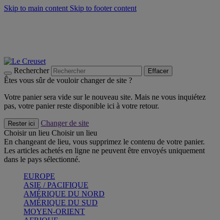
Skip to main content
Skip to footer content
Faites vivre l’été avec la Collection BBQ Outdoor & Thym -
Craquez
Les indispensables Le Creuset -
Craquez
Newsletter: Inscrivez-vous et économisez 10%! -
Inscrivez-vous
maintenant
Rechercher
Effacer
Êtes vous sûr de vouloir changer de site ?
Votre panier sera vide sur le nouveau site. Mais ne vous inquiétez
pas, votre panier reste disponible ici à votre retour.
Changer de site
Rester ici
Choisir un lieu
Choisir un lieu
En changeant de lieu, vous supprimez le contenu de votre panier.
Les articles achetés en ligne ne peuvent être envoyés uniquement
dans le pays sélectionné.
EUROPE
ASIE / PACIFIQUE
AMÉRIQUE DU NORD
AMÉRIQUE DU SUD
MOYEN-ORIENT