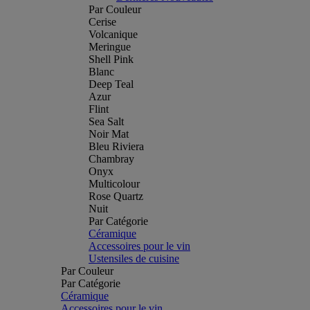
Par Couleur
Cerise
Volcanique
Meringue
Shell Pink
Blanc
Deep Teal
Azur
Flint
Sea Salt
Noir Mat
Bleu Riviera
Chambray
Onyx
Multicolour
Rose Quartz
Nuit
Par Catégorie
Céramique
Accessoires pour le vin
Ustensiles de cuisine
Par Couleur
Par Catégorie
Céramique
Accessoires pour le vin