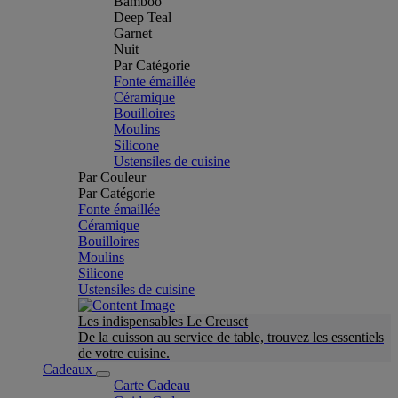
Bamboo
Deep Teal
Garnet
Nuit
Par Catégorie
Fonte émaillée
Céramique
Bouilloires
Moulins
Silicone
Ustensiles de cuisine
Par Couleur
Par Catégorie
Fonte émaillée
Céramique
Bouilloires
Moulins
Silicone
Ustensiles de cuisine
Les indispensables Le Creuset
De la cuisson au service de table, trouvez les essentiels
de votre cuisine.
Cadeaux
Carte Cadeau