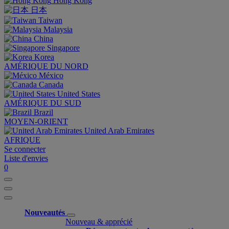
Hong Kong
日本
Taiwan
Malaysia
China
Singapore
Korea
AMÉRIQUE DU NORD
México
Canada
United States
AMÉRIQUE DU SUD
Brazil
MOYEN-ORIENT
United Arab Emirates
AFRIQUE
Se connecter
Liste d'envies
0
Nouveautés
Nouveau & apprécié