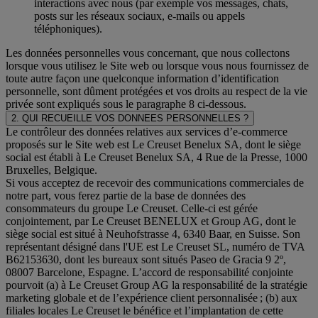
interactions avec nous (par exemple vos messages, chats,
posts sur les réseaux sociaux, e-mails ou appels
téléphoniques).
Les données personnelles vous concernant, que nous collectons
lorsque vous utilisez le Site web ou lorsque vous nous fournissez de
toute autre façon une quelconque information d’identification
personnelle, sont dûment protégées et vos droits au respect de la vie
privée sont expliqués sous le paragraphe 8 ci-dessous.
2. QUI RECUEILLE VOS DONNEES PERSONNELLES ?
Le contrôleur des données relatives aux services d’e-commerce
proposés sur le Site web est Le Creuset Benelux SA, dont le siège
social est établi à Le Creuset Benelux SA, 4 Rue de la Presse, 1000
Bruxelles, Belgique.
Si vous acceptez de recevoir des communications commerciales de
notre part, vous ferez partie de la base de données des
consommateurs du groupe Le Creuset. Celle-ci est gérée
conjointement, par Le Creuset BENELUX et Group AG, dont le
siège social est situé à Neuhofstrasse 4, 6340 Baar, en Suisse. Son
représentant désigné dans l'UE est Le Creuset SL, numéro de TVA
B62153630, dont les bureaux sont situés Paseo de Gracia 9 2º,
08007 Barcelone, Espagne. L’accord de responsabilité conjointe
pourvoit (a) à Le Creuset Group AG la responsabilité de la stratégie
marketing globale et de l’expérience client personnalisée ; (b) aux
filiales locales Le Creuset le bénéfice et l’implantation de cette