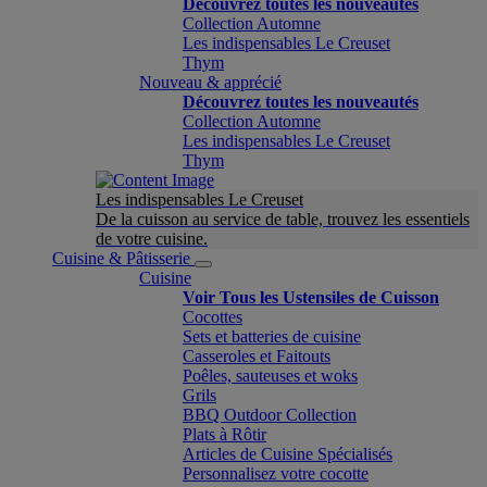
Découvrez toutes les nouveautés
Collection Automne
Les indispensables Le Creuset
Thym
Nouveau & apprécié
Découvrez toutes les nouveautés
Collection Automne
Les indispensables Le Creuset
Thym
Les indispensables Le Creuset
De la cuisson au service de table, trouvez les essentiels
de votre cuisine.
Cuisine & Pâtisserie
Cuisine
Voir Tous les Ustensiles de Cuisson
Cocottes
Sets et batteries de cuisine
Casseroles et Faitouts
Poêles, sauteuses et woks
Grils
BBQ Outdoor Collection
Plats à Rôtir
Articles de Cuisine Spécialisés
Personnalisez votre cocotte