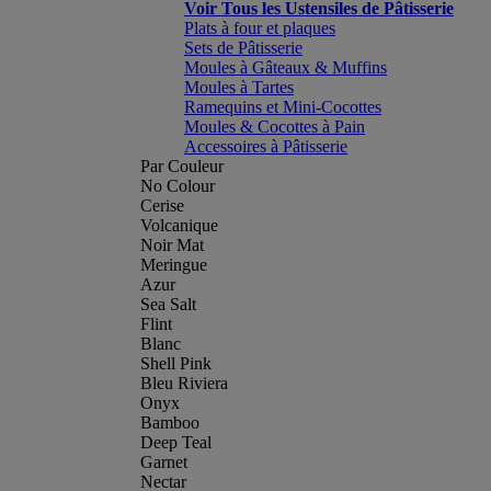
Voir Tous les Ustensiles de Pâtisserie
Plats à four et plaques
Sets de Pâtisserie
Moules à Gâteaux & Muffins
Moules à Tartes
Ramequins et Mini-Cocottes
Moules & Cocottes à Pain
Accessoires à Pâtisserie
Par Couleur
No Colour
Cerise
Volcanique
Noir Mat
Meringue
Azur
Sea Salt
Flint
Blanc
Shell Pink
Bleu Riviera
Onyx
Bamboo
Deep Teal
Garnet
Nectar