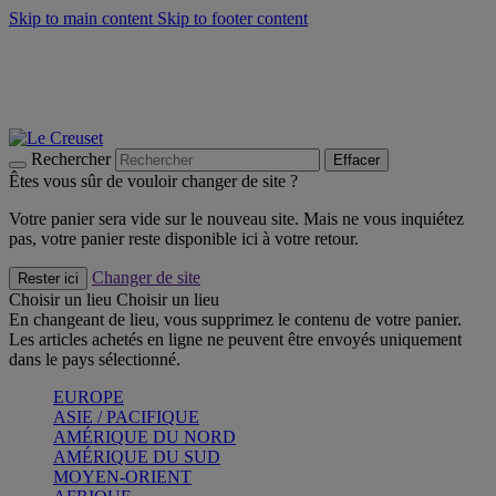
Skip to main content
Skip to footer content
Faites vivre l’été avec la Collection BBQ Outdoor & Thym -
Craquez
Les indispensables Le Creuset -
Craquez
Newsletter: Inscrivez-vous et économisez 10%! -
Inscrivez-vous
maintenant
Rechercher
Effacer
Êtes vous sûr de vouloir changer de site ?
Votre panier sera vide sur le nouveau site. Mais ne vous inquiétez
pas, votre panier reste disponible ici à votre retour.
Changer de site
Rester ici
Choisir un lieu
Choisir un lieu
En changeant de lieu, vous supprimez le contenu de votre panier.
Les articles achetés en ligne ne peuvent être envoyés uniquement
dans le pays sélectionné.
EUROPE
ASIE / PACIFIQUE
AMÉRIQUE DU NORD
AMÉRIQUE DU SUD
MOYEN-ORIENT