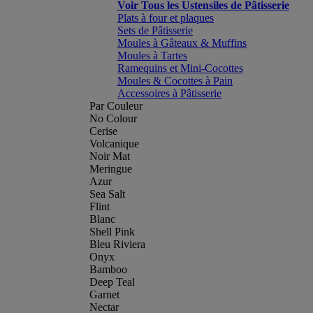
Voir Tous les Ustensiles de Pâtisserie
Plats à four et plaques
Sets de Pâtisserie
Moules à Gâteaux & Muffins
Moules à Tartes
Ramequins et Mini-Cocottes
Moules & Cocottes à Pain
Accessoires à Pâtisserie
Par Couleur
No Colour
Cerise
Volcanique
Noir Mat
Meringue
Azur
Sea Salt
Flint
Blanc
Shell Pink
Bleu Riviera
Onyx
Bamboo
Deep Teal
Garnet
Nectar