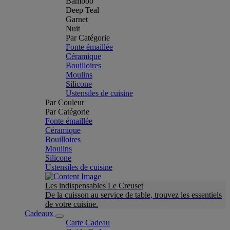
Bamboo
Deep Teal
Garnet
Nuit
Par Catégorie
Fonte émaillée
Céramique
Bouilloires
Moulins
Silicone
Ustensiles de cuisine
Par Couleur
Par Catégorie
Fonte émaillée
Céramique
Bouilloires
Moulins
Silicone
Ustensiles de cuisine
Les indispensables Le Creuset
De la cuisson au service de table, trouvez les essentiels
de votre cuisine.
Cadeaux
Carte Cadeau