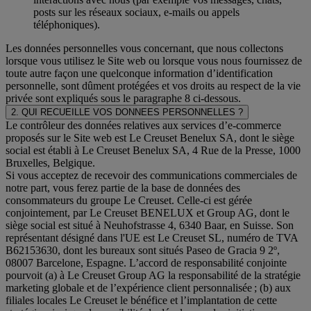
posts sur les réseaux sociaux, e-mails ou appels
téléphoniques).
Les données personnelles vous concernant, que nous collectons
lorsque vous utilisez le Site web ou lorsque vous nous fournissez de
toute autre façon une quelconque information d’identification
personnelle, sont dûment protégées et vos droits au respect de la vie
privée sont expliqués sous le paragraphe 8 ci-dessous.
2. QUI RECUEILLE VOS DONNEES PERSONNELLES ?
Le contrôleur des données relatives aux services d’e-commerce
proposés sur le Site web est Le Creuset Benelux SA, dont le siège
social est établi à Le Creuset Benelux SA, 4 Rue de la Presse, 1000
Bruxelles, Belgique.
Si vous acceptez de recevoir des communications commerciales de
notre part, vous ferez partie de la base de données des
consommateurs du groupe Le Creuset. Celle-ci est gérée
conjointement, par Le Creuset BENELUX et Group AG, dont le
siège social est situé à Neuhofstrasse 4, 6340 Baar, en Suisse. Son
représentant désigné dans l'UE est Le Creuset SL, numéro de TVA
B62153630, dont les bureaux sont situés Paseo de Gracia 9 2º,
08007 Barcelone, Espagne. L’accord de responsabilité conjointe
pourvoit (a) à Le Creuset Group AG la responsabilité de la stratégie
marketing globale et de l’expérience client personnalisée ; (b) aux
filiales locales Le Creuset le bénéfice et l’implantation de cette