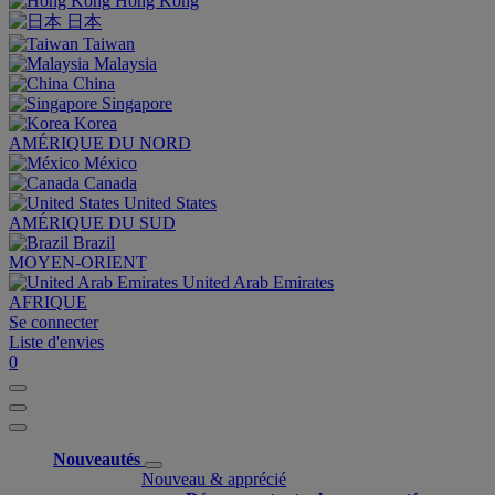
Hong Kong
日本
Taiwan
Malaysia
China
Singapore
Korea
AMÉRIQUE DU NORD
México
Canada
United States
AMÉRIQUE DU SUD
Brazil
MOYEN-ORIENT
United Arab Emirates
AFRIQUE
Se connecter
Liste d'envies
0
Nouveautés
Nouveau & apprécié