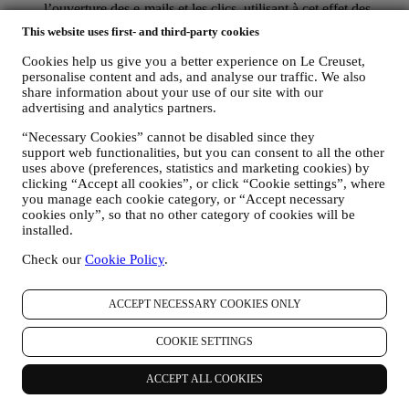
l’ouverture des e-mails et les clics, utilisant à cet effet des
technologies industrielles standard pour nous aider dans le
This website uses first- and third-party cookies
monitoring de nos lettres d’information. Ce traitement est basé
sur votre consentement à recevoir nos communications de
Cookies help us give you a better experience on Le Creuset,
marketing personnalisées. Ce choix de participation peut être
personalise content and ads, and analyse our traffic. We also
exercé lors de la collecte des informations personnelles, en
share information about your use of our site with our
cochant la case appropriée.
advertising and analytics partners.
Désabonnement :
“Necessary Cookies” cannot be disabled since they
Vous pouvez cesser de recevoir nos communications
support web functionalities, but you can consent to all the other
marketing à tout moment, gratuitement, en utilisant les
uses above (preferences, statistics and marketing cookies) by
méthodes indiquées dans chaque communication (par
clicking “Accept all cookies”, or click “Cookie settings”, where
exemple, pour vous désinscrire de la newsletter, vous pouvez
you manage each cookie category, or “Accept necessary
cliquer sur le lien de désinscription figurant au bas de chaque
cookies only”, so that no other category of cookies will be
e-mail). En tout état de cause, si vous souhaitez mettre fin à
installed.
l'une de nos activités marketing, veuillez nous envoyer un
courrier électronique à l'adresse:
privacy@lecreuset.com
.
Check our
Cookie Policy
.
Votre désinscription sera traitée dans les meilleurs délais, mais
dans certaines circonstances, il se peut que vous receviez
quelques communications supplémentaires jusqu'à ce que
ACCEPT NECESSARY COOKIES ONLY
votre désinscription soit complètement traitée.
Veuillez garder
à l’esprit que nous ne transmettons pas et ne vendons pas vos
COOKIE SETTINGS
coordonnées et autres données personnelles à d’autres sociétés
à des fins marketing.
ACCEPT ALL COOKIES
POUR LE RECIBLAGE / LA PERSONNALISATION DE
NOS OFFRES, AMÉLIORANT AINSI L’EXPÉRIENCE