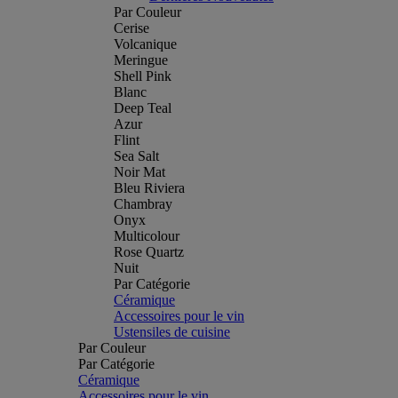
Par Couleur
Cerise
Volcanique
Meringue
Shell Pink
Blanc
Deep Teal
Azur
Flint
Sea Salt
Noir Mat
Bleu Riviera
Chambray
Onyx
Multicolour
Rose Quartz
Nuit
Par Catégorie
Céramique
Accessoires pour le vin
Ustensiles de cuisine
Par Couleur
Par Catégorie
Céramique
Accessoires pour le vin