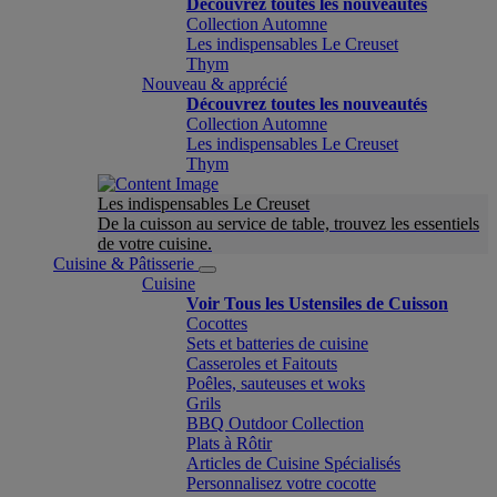
Découvrez toutes les nouveautés
Collection Automne
Les indispensables Le Creuset
Thym
Nouveau & apprécié
Découvrez toutes les nouveautés
Collection Automne
Les indispensables Le Creuset
Thym
Les indispensables Le Creuset
De la cuisson au service de table, trouvez les essentiels
de votre cuisine.
Cuisine & Pâtisserie
Cuisine
Voir Tous les Ustensiles de Cuisson
Cocottes
Sets et batteries de cuisine
Casseroles et Faitouts
Poêles, sauteuses et woks
Grils
BBQ Outdoor Collection
Plats à Rôtir
Articles de Cuisine Spécialisés
Personnalisez votre cocotte