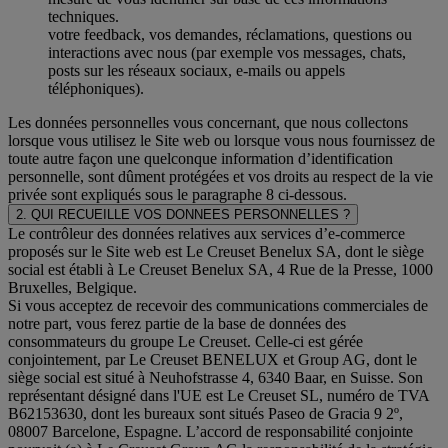
techniques.
votre feedback, vos demandes, réclamations, questions ou
interactions avec nous (par exemple vos messages, chats,
posts sur les réseaux sociaux, e-mails ou appels
téléphoniques).
Les données personnelles vous concernant, que nous collectons
lorsque vous utilisez le Site web ou lorsque vous nous fournissez de
toute autre façon une quelconque information d’identification
personnelle, sont dûment protégées et vos droits au respect de la vie
privée sont expliqués sous le paragraphe 8 ci-dessous.
2. QUI RECUEILLE VOS DONNEES PERSONNELLES ?
Le contrôleur des données relatives aux services d’e-commerce
proposés sur le Site web est Le Creuset Benelux SA, dont le siège
social est établi à Le Creuset Benelux SA, 4 Rue de la Presse, 1000
Bruxelles, Belgique.
Si vous acceptez de recevoir des communications commerciales de
notre part, vous ferez partie de la base de données des
consommateurs du groupe Le Creuset. Celle-ci est gérée
conjointement, par Le Creuset BENELUX et Group AG, dont le
siège social est situé à Neuhofstrasse 4, 6340 Baar, en Suisse. Son
représentant désigné dans l'UE est Le Creuset SL, numéro de TVA
B62153630, dont les bureaux sont situés Paseo de Gracia 9 2º,
08007 Barcelone, Espagne. L’accord de responsabilité conjointe