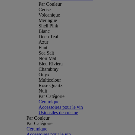
Par Couleur
Cerise
Volcanique
Meringue
Shell Pink
Blanc
Deep Teal
Azur
Flint
Sea Salt
Noir Mat
Bleu Riviera
Chambray
Onyx
Multicolour
Rose Quartz
Nuit
Par Catégorie
Céramique
Accessoires pour le vin
Ustensiles de cuisine
Par Couleur
Par Catégorie
Céramique
Accessoires pour le vin