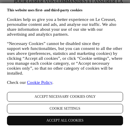
POUR GÉRER VOS COMMANDES ET ASSURER LA
FOURNITURE DE NOS PRODUITS OU LA
This website uses first- and third-party cookies
PRESTATION DE NOS SERVICES ET VOUS
PROPOSER NOTRE ASSISTANCE.
Cookies help us give you a better experience on Le Creuset,
Nous utiliserons vos données pour gérer notre relation
personalise content and ads, and analyse our traffic. We also
contractuelle avec vous, vos achats de produits sur le Site web
share information about your use of our site with our
et en boutique Le Creuset, votre utilisation du Site web, toute
advertising and analytics partners.
assistance après-vente ultérieure ou votre participation à nos
concours. Nous pourrons avoir à traiter certaines données
“Necessary Cookies” cannot be disabled since they
vous concernant pour gérer nos obligations administratives
support web functionalities, but you can consent to all the other
uses above (preferences, statistics and marketing cookies) by
liées à notre relation contractuelle avec vous, telles que la
clicking “Accept all cookies”, or click “Cookie settings”, where
comptabilité, la facturation et certaines vérifications, la
you manage each cookie category, or “Accept necessary
vérification des paiements par carte, le dépistage de la fraude,
cookies only”, so that no other category of cookies will be
la sécurité, la sécurisation et les tests de nos systèmes, la
installed.
maintenance et les analyses statistiques. Occasionnellement,
nous pourrons avoir à vous contacter pour des raisons
Check our
Cookie Policy
.
administratives ou opérationnelles, comme par exemple
l’envoi d’une confirmation de commande. Nous utiliserons
aussi vos données personnelles pour répondre à vos demandes
ACCEPT NECESSARY COOKIES ONLY
transmises par notre Site web ou par d’autres canaux. Cette
activité de traitement est requise pour nous permettre de
COOKIE SETTINGS
prester nos services à votre intention. Nous pouvons traiter
vos données en fonction de notre intérêt légitime (dûment
ACCEPT ALL COOKIES
équilibré avec vos droits et libertés) pour vous envoyer des e-
mails de suivi dans le cas où vous auriez ajouté des articles