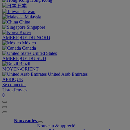
Hong Kong
日本
Taiwan
Malaysia
China
Singapore
Korea
AMÉRIQUE DU NORD
México
Canada
United States
AMÉRIQUE DU SUD
Brazil
MOYEN-ORIENT
United Arab Emirates
AFRIQUE
Se connecter
Liste d'envies
0
Nouveautés
Nouveau & apprécié