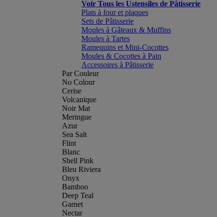
Voir Tous les Ustensiles de Pâtisserie
Plats à four et plaques
Sets de Pâtisserie
Moules à Gâteaux & Muffins
Moules à Tartes
Ramequins et Mini-Cocottes
Moules & Cocottes à Pain
Accessoires à Pâtisserie
Par Couleur
No Colour
Cerise
Volcanique
Noir Mat
Meringue
Azur
Sea Salt
Flint
Blanc
Shell Pink
Bleu Riviera
Onyx
Bamboo
Deep Teal
Garnet
Nectar