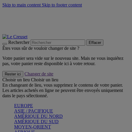
Skip to main content
Skip to footer content
Faites vivre l’été avec la Collection BBQ Outdoor & Thym -
Craquez
Les indispensables Le Creuset -
Craquez
Newsletter: Inscrivez-vous et économisez 10%! -
Inscrivez-vous
maintenant
Rechercher
Effacer
Êtes vous sûr de vouloir changer de site ?
Votre panier sera vide sur le nouveau site. Mais ne vous inquiétez
pas, votre panier reste disponible ici à votre retour.
Changer de site
Rester ici
Choisir un lieu
Choisir un lieu
En changeant de lieu, vous supprimez le contenu de votre panier.
Les articles achetés en ligne ne peuvent être envoyés uniquement
dans le pays sélectionné.
EUROPE
ASIE / PACIFIQUE
AMÉRIQUE DU NORD
AMÉRIQUE DU SUD
MOYEN-ORIENT