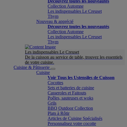
Découvrez toutes les nouveautés
Collection Automne
Les indispensables Le Creuset
Thym
Nouveau & apprécié
Découvrez toutes les nouveautés
Collection Automne
Les indispensables Le Creuset
Thym
Les indispensables Le Creuset
De la cuisson au service de table, trouvez les essentiels
de votre cuisine.
Cuisine & Pâtisserie
Cuisine
Voir Tous les Ustensiles de Cuisson
Cocottes
Sets et batteries de cuisine
Casseroles et Faitouts
Poêles, sauteuses et woks
Grils
BBQ Outdoor Collection
Plats à Rôtir
Articles de Cuisine Spécialisés
Personnalisez votre cocotte