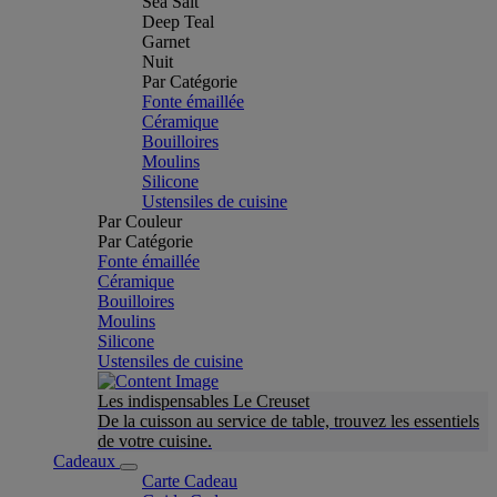
Sea Salt
Deep Teal
Garnet
Nuit
Par Catégorie
Fonte émaillée
Céramique
Bouilloires
Moulins
Silicone
Ustensiles de cuisine
Par Couleur
Par Catégorie
Fonte émaillée
Céramique
Bouilloires
Moulins
Silicone
Ustensiles de cuisine
Les indispensables Le Creuset
De la cuisson au service de table, trouvez les essentiels
de votre cuisine.
Cadeaux
Carte Cadeau