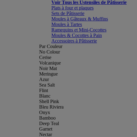
Voir Tous les Ustensiles de Pâtisserie
Plats à four et plaques
Sets de Pâtisserie
Moules à Gâteaux & Muffins
Moules à Tartes
Ramequins et Mini-Cocottes
Moules & Cocottes à Pain
Accessoires à Pâtisserie
Par Couleur
No Colour
Cerise
Volcanique
Noir Mat
Meringue
Azur
Sea Salt
Flint
Blanc
Shell Pink
Bleu Riviera
Onyx
Bamboo
Deep Teal
Garnet
Nectar