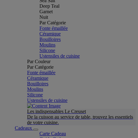
Sea Salt
Deep Teal
Garnet
Nuit
Par Catégorie
Fonte émaillée
Céramique
Bouilloires
Moulins
Silicone
Ustensiles de cuisine
Par Couleur
Par Catégorie
Fonte émaillée
Céramique
Bouilloires
Moulins
Silicone
Ustensiles de cuisine
Les indispensables Le Creuset
De la cuisson au service de table, trouvez les essentiels
de votre cuisine.
Cadeaux
Carte Cadeau