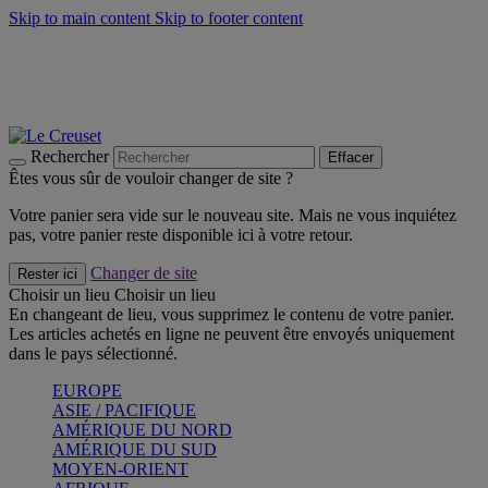
Skip to main content
Skip to footer content
Faites vivre l’été avec la Collection BBQ Outdoor & Thym -
Craquez
Les indispensables Le Creuset -
Craquez
Newsletter: Inscrivez-vous et économisez 10%! -
Inscrivez-vous
maintenant
Rechercher
Effacer
Êtes vous sûr de vouloir changer de site ?
Votre panier sera vide sur le nouveau site. Mais ne vous inquiétez
pas, votre panier reste disponible ici à votre retour.
Changer de site
Rester ici
Choisir un lieu
Choisir un lieu
En changeant de lieu, vous supprimez le contenu de votre panier.
Les articles achetés en ligne ne peuvent être envoyés uniquement
dans le pays sélectionné.
EUROPE
ASIE / PACIFIQUE
AMÉRIQUE DU NORD
AMÉRIQUE DU SUD
MOYEN-ORIENT