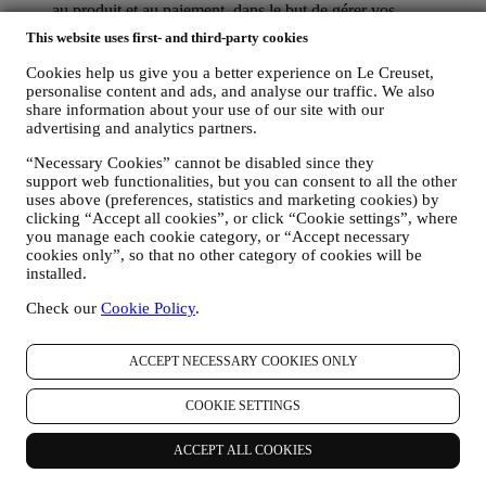
au produit et au paiement, dans le but de gérer vos
commandes.
This website uses first- and third-party cookies
les données concernant votre historique de navigation en ligne
(p.ex. les identifiants en ligne, tels que votre adresse IP, la
Cookies help us give you a better experience on Le Creuset,
version de votre navigateur, votre système d’exploitation, la
personalise content and ads, and analyse our traffic. We also
durée de votre visite, votre identification par notre système
share information about your use of our site with our
lors d’une prochaine visite, votre situation géographique),
advertising and analytics partners.
collectées pendant votre visite à notre Site web (que vous
“Necessary Cookies” cannot be disabled since they
soyez un utilisateur enregistré ou non), grâce à l’usage d’un
support web functionalities, but you can consent to all the other
journal de navigation et/ou de technologies de traçage, telles
uses above (preferences, statistics and marketing cookies) by
que les “cookies” (pour les informations sur la collecte de
clicking “Accept all cookies”, or click “Cookie settings”, where
données via des cookies, vous pouvez consulter ici notre
you manage each cookie category, or “Accept necessary
Politique en matière de Cookies
), dans le but d’améliorer nos
cookies only”, so that no other category of cookies will be
services et nos annonces ou de procéder à des analyses
installed.
statistiques ; dans la majorité des cas, nous ne serons pas en
mesure de vous identifier sur base de ces informations
Check our
Cookie Policy
.
techniques.
votre feedback, vos demandes, réclamations, questions ou
interactions avec nous (par exemple vos messages, chats,
ACCEPT NECESSARY COOKIES ONLY
posts sur les réseaux sociaux, e-mails ou appels
téléphoniques).
COOKIE SETTINGS
Les données personnelles vous concernant, que nous collectons
ACCEPT ALL COOKIES
lorsque vous utilisez le Site web ou lorsque vous nous fournissez de
toute autre façon une quelconque information d’identification