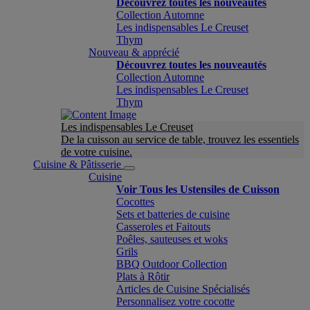
Découvrez toutes les nouveautés
Collection Automne
Les indispensables Le Creuset
Thym
Nouveau & apprécié
Découvrez toutes les nouveautés
Collection Automne
Les indispensables Le Creuset
Thym
Les indispensables Le Creuset
De la cuisson au service de table, trouvez les essentiels
de votre cuisine.
Cuisine & Pâtisserie
Cuisine
Voir Tous les Ustensiles de Cuisson
Cocottes
Sets et batteries de cuisine
Casseroles et Faitouts
Poêles, sauteuses et woks
Grils
BBQ Outdoor Collection
Plats à Rôtir
Articles de Cuisine Spécialisés
Personnalisez votre cocotte