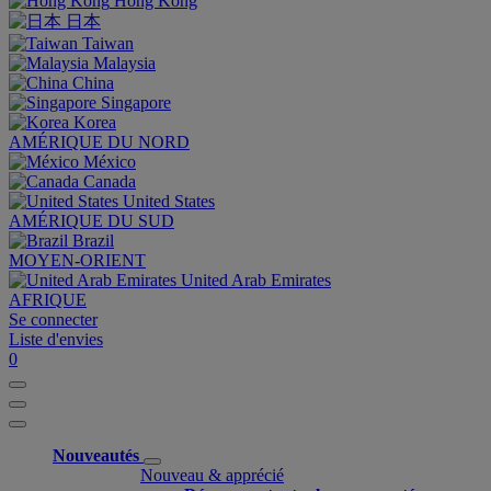
Hong Kong
日本
Taiwan
Malaysia
China
Singapore
Korea
AMÉRIQUE DU NORD
México
Canada
United States
AMÉRIQUE DU SUD
Brazil
MOYEN-ORIENT
United Arab Emirates
AFRIQUE
Se connecter
Liste d'envies
0
Nouveautés
Nouveau & apprécié