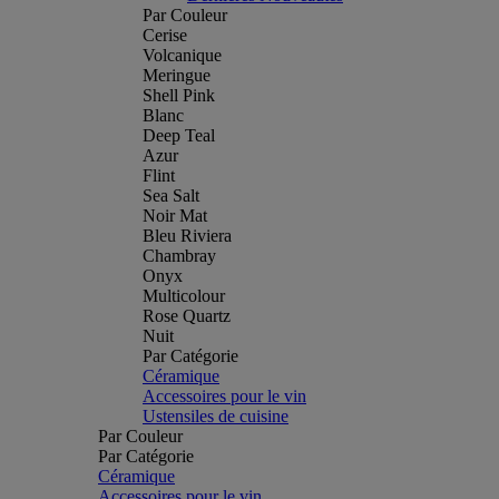
Par Couleur
Cerise
Volcanique
Meringue
Shell Pink
Blanc
Deep Teal
Azur
Flint
Sea Salt
Noir Mat
Bleu Riviera
Chambray
Onyx
Multicolour
Rose Quartz
Nuit
Par Catégorie
Céramique
Accessoires pour le vin
Ustensiles de cuisine
Par Couleur
Par Catégorie
Céramique
Accessoires pour le vin