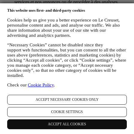
services et nos annonces ou de procéder à des analyses
statistiques ; dans la majorité des cas, nous ne serons pas en
This website uses first- and third-party cookies
mesure de vous identifier sur base de ces informations
techniques.
Cookies help us give you a better experience on Le Creuset,
votre feedback, vos demandes, réclamations, questions ou
personalise content and ads, and analyse our traffic. We also
interactions avec nous (par exemple vos messages, chats,
share information about your use of our site with our
posts sur les réseaux sociaux, e-mails ou appels
advertising and analytics partners.
téléphoniques).
“Necessary Cookies” cannot be disabled since they
Les données personnelles vous concernant, que nous collectons
support web functionalities, but you can consent to all the other
lorsque vous utilisez le Site web ou lorsque vous nous fournissez de
uses above (preferences, statistics and marketing cookies) by
clicking “Accept all cookies”, or click “Cookie settings”, where
toute autre façon une quelconque information d’identification
you manage each cookie category, or “Accept necessary
personnelle, sont dûment protégées et vos droits au respect de la vie
cookies only”, so that no other category of cookies will be
privée sont expliqués sous le paragraphe 8 ci-dessous.
installed.
2. QUI RECUEILLE VOS DONNEES PERSONNELLES ?
Le contrôleur des données relatives aux services d’e-commerce
Check our
Cookie Policy
.
proposés sur le Site web est Le Creuset Benelux SA, dont le siège
social est établi à Le Creuset Benelux SA, 4 Rue de la Presse, 1000
Bruxelles, Belgique.
ACCEPT NECESSARY COOKIES ONLY
Si vous acceptez de recevoir des communications commerciales de
notre part, vous ferez partie de la base de données des
COOKIE SETTINGS
consommateurs du groupe Le Creuset. Celle-ci est gérée
conjointement, par Le Creuset BENELUX et Group AG, dont le
ACCEPT ALL COOKIES
siège social est situé à Neuhofstrasse 4, 6340 Baar, en Suisse. Son
représentant désigné dans l'UE est Le Creuset SL, numéro de TVA