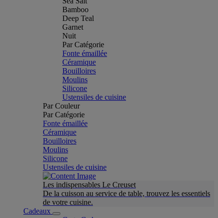
Sea Salt
Bamboo
Deep Teal
Garnet
Nuit
Par Catégorie
Fonte émaillée
Céramique
Bouilloires
Moulins
Silicone
Ustensiles de cuisine
Par Couleur
Par Catégorie
Fonte émaillée
Céramique
Bouilloires
Moulins
Silicone
Ustensiles de cuisine
Les indispensables Le Creuset
De la cuisson au service de table, trouvez les essentiels
de votre cuisine.
Cadeaux