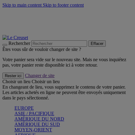
Skip to main content
Skip to footer content
Faites vivre l’été avec la Collection BBQ Outdoor & Thym -
Craquez
Les indispensables Le Creuset -
Craquez
Newsletter: Inscrivez-vous et économisez 10%! -
Inscrivez-vous
maintenant
Rechercher
Effacer
Êtes vous sûr de vouloir changer de site ?
Votre panier sera vide sur le nouveau site. Mais ne vous inquiétez
pas, votre panier reste disponible ici à votre retour.
Changer de site
Rester ici
Choisir un lieu
Choisir un lieu
En changeant de lieu, vous supprimez le contenu de votre panier.
Les articles achetés en ligne ne peuvent être envoyés uniquement
dans le pays sélectionné.
EUROPE
ASIE / PACIFIQUE
AMÉRIQUE DU NORD
AMÉRIQUE DU SUD
MOYEN-ORIENT