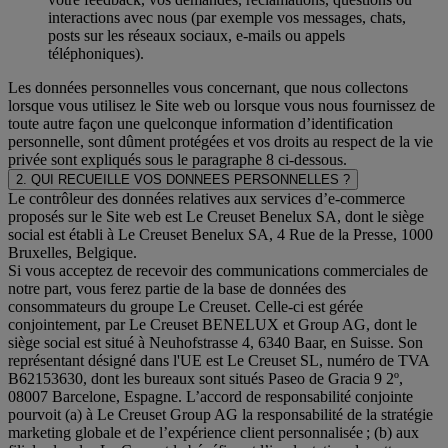
interactions avec nous (par exemple vos messages, chats,
posts sur les réseaux sociaux, e-mails ou appels
téléphoniques).
Les données personnelles vous concernant, que nous collectons
lorsque vous utilisez le Site web ou lorsque vous nous fournissez de
toute autre façon une quelconque information d’identification
personnelle, sont dûment protégées et vos droits au respect de la vie
privée sont expliqués sous le paragraphe 8 ci-dessous.
2. QUI RECUEILLE VOS DONNEES PERSONNELLES ?
Le contrôleur des données relatives aux services d’e-commerce
proposés sur le Site web est Le Creuset Benelux SA, dont le siège
social est établi à Le Creuset Benelux SA, 4 Rue de la Presse, 1000
Bruxelles, Belgique.
Si vous acceptez de recevoir des communications commerciales de
notre part, vous ferez partie de la base de données des
consommateurs du groupe Le Creuset. Celle-ci est gérée
conjointement, par Le Creuset BENELUX et Group AG, dont le
siège social est situé à Neuhofstrasse 4, 6340 Baar, en Suisse. Son
représentant désigné dans l'UE est Le Creuset SL, numéro de TVA
B62153630, dont les bureaux sont situés Paseo de Gracia 9 2º,
08007 Barcelone, Espagne. L’accord de responsabilité conjointe
pourvoit (a) à Le Creuset Group AG la responsabilité de la stratégie
marketing globale et de l’expérience client personnalisée ; (b) aux