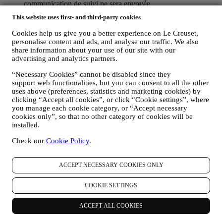
communication de suivi ne sera envoyée.
POUR VOUS INFORMER À PROPOS DES
This website uses first- and third-party cookies
NOUVELLES ET OFFRES CONCERNANT LES
PRODUITS LE CREUSET
Cookies help us give you a better experience on Le Creuset,
Si vous nous avez donné votre autorisation dans ce sens (par
personalise content and ads, and analyse our traffic. We also
exemple en souscrivant à notre lettre d’information au
share information about your use of our site with our
moment de créer un compte sur le Site web), nous vous ferons
advertising and analytics partners.
parvenir des communications de marketing personnalisées et
“Necessary Cookies” cannot be disabled since they
des nouvelles concernant les initiatives lancées par Le Creuset
support web functionalities, but you can consent to all the other
et promues par les filiales de son groupe, ou par ses affiliés et
uses above (preferences, statistics and marketing cookies) by
partenaires locaux, ceci en fonction de vos préférences. Nous
clicking “Accept all cookies”, or click “Cookie settings”, where
vous contacterons par e-mail, par SMS ou par les réseaux
you manage each cookie category, or “Accept necessary
sociaux, mais aussi en utilisant des moyens automatisés. De
cookies only”, so that no other category of cookies will be
telles communications seront liées aux produits Le Creuset,
installed.
aux ouvertures de nouveaux magasins, aux événements
exclusifs, concours, enquêtes et démonstrations organisés par
Check our
Cookie Policy
.
Le Creuset ou à des offres spéciales qui pourraient vous
intéresser. Ces communications pourront être sélectionnées ou
rédigées spécialement à votre intention, sur base de données
ACCEPT NECESSARY COOKIES ONLY
vous concernant, telles que votre situation géographique,
l’historique de vos achats ou vos préférences en ce qui
COOKIE SETTINGS
concerne nos produits. Nous utiliserons ces données pour
mieux cerner vos centres d’intérêt. Ceci nous permettra de
ACCEPT ALL COOKIES
personnaliser nos communications afin de les rendre plus
pertinentes et intéressantes. Il n’y aura aucun autre effet. Nous