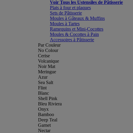
Voir Tous les Ustensiles de Pâtisserie
Plats à four et plaques
Sets de Pâtisserie
Moules à Gâteaux & Muffins
Moules à Tartes
Ramequins et Mini-Cocottes
Moules & Cocottes à Pain
Accessoires à Pâtisserie
Par Couleur
No Colour
Cerise
Volcanique
Noir Mat
Meringue
Azur
Sea Salt
Flint
Blanc
Shell Pink
Bleu Riviera
Onyx
Bamboo
Deep Teal
Garnet
Nectar