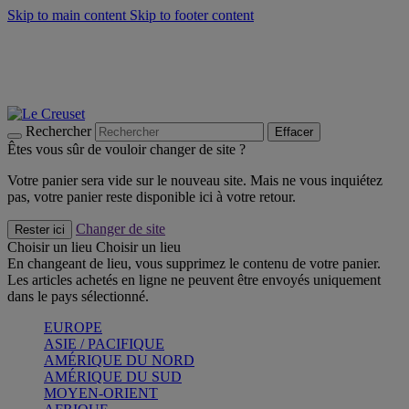
Skip to main content
Skip to footer content
Faites vivre l’été avec la Collection BBQ Outdoor & Thym -
Craquez
Les indispensables Le Creuset -
Craquez
Newsletter: Inscrivez-vous et économisez 10%! -
Inscrivez-vous
maintenant
Rechercher
Effacer
Êtes vous sûr de vouloir changer de site ?
Votre panier sera vide sur le nouveau site. Mais ne vous inquiétez
pas, votre panier reste disponible ici à votre retour.
Changer de site
Rester ici
Choisir un lieu
Choisir un lieu
En changeant de lieu, vous supprimez le contenu de votre panier.
Les articles achetés en ligne ne peuvent être envoyés uniquement
dans le pays sélectionné.
EUROPE
ASIE / PACIFIQUE
AMÉRIQUE DU NORD
AMÉRIQUE DU SUD
MOYEN-ORIENT