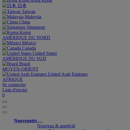
Hong Kong
日本
Taiwan
Malaysia
China
Singapore
Korea
AMÉRIQUE DU NORD
México
Canada
United States
AMÉRIQUE DU SUD
Brazil
MOYEN-ORIENT
United Arab Emirates
AFRIQUE
Se connecter
Liste d'envies
0
Nouveautés
Nouveau & apprécié