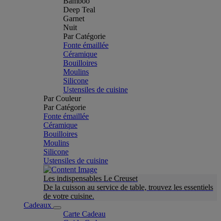
Bamboo
Deep Teal
Garnet
Nuit
Par Catégorie
Fonte émaillée
Céramique
Bouilloires
Moulins
Silicone
Ustensiles de cuisine
Par Couleur
Par Catégorie
Fonte émaillée
Céramique
Bouilloires
Moulins
Silicone
Ustensiles de cuisine
Les indispensables Le Creuset
De la cuisson au service de table, trouvez les essentiels
de votre cuisine.
Cadeaux
Carte Cadeau