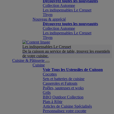
Découvrez toutes les nouveautés
Collection Automne
Les indispensables Le Creuset
Thym
Nouveau & apprécié
Découvrez toutes les nouveautés
Collection Automne
Les indispensables Le Creuset
Thym
Les indispensables Le Creuset
De la cuisson au service de table, trouvez les essentiels
de votre cuisine.
Cuisine & Pâtisserie
Cuisine
Voir Tous les Ustensiles de Cuisson
Cocottes
Sets et batteries de cuisine
Casseroles et Faitouts
Poêles, sauteuses et woks
Grils
BBQ Outdoor Collection
Plats à Rôtir
Articles de Cuisine Spécialisés
Personnalisez votre cocotte