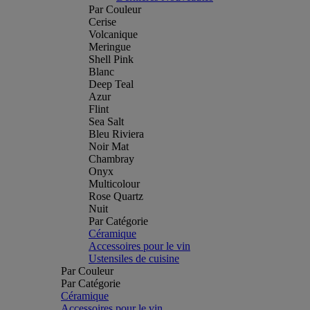
Par Couleur
Cerise
Volcanique
Meringue
Shell Pink
Blanc
Deep Teal
Azur
Flint
Sea Salt
Bleu Riviera
Noir Mat
Chambray
Onyx
Multicolour
Rose Quartz
Nuit
Par Catégorie
Céramique
Accessoires pour le vin
Ustensiles de cuisine
Par Couleur
Par Catégorie
Céramique
Accessoires pour le vin