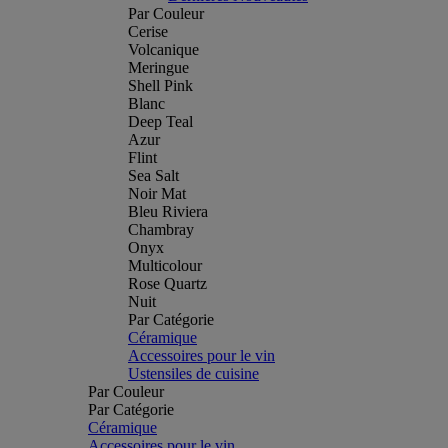
Par Couleur
Cerise
Volcanique
Meringue
Shell Pink
Blanc
Deep Teal
Azur
Flint
Sea Salt
Noir Mat
Bleu Riviera
Chambray
Onyx
Multicolour
Rose Quartz
Nuit
Par Catégorie
Céramique
Accessoires pour le vin
Ustensiles de cuisine
Par Couleur
Par Catégorie
Céramique
Accessoires pour le vin