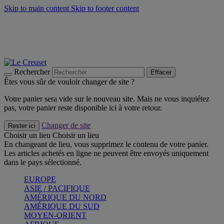
Skip to main content
Skip to footer content
Faites vivre l’été avec la Collection BBQ Outdoor & Thym -
Craquez
Les indispensables Le Creuset -
Craquez
Newsletter: Inscrivez-vous et économisez 10%! -
Inscrivez-vous
maintenant
Rechercher
Effacer
Êtes vous sûr de vouloir changer de site ?
Votre panier sera vide sur le nouveau site. Mais ne vous inquiétez
pas, votre panier reste disponible ici à votre retour.
Changer de site
Rester ici
Choisir un lieu
Choisir un lieu
En changeant de lieu, vous supprimez le contenu de votre panier.
Les articles achetés en ligne ne peuvent être envoyés uniquement
dans le pays sélectionné.
EUROPE
ASIE / PACIFIQUE
AMÉRIQUE DU NORD
AMÉRIQUE DU SUD
MOYEN-ORIENT