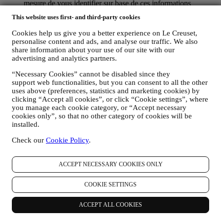
mesure de vous identifier sur base de ces informations
techniques.
This website uses first- and third-party cookies
votre feedback, vos demandes, réclamations, questions ou
interactions avec nous (par exemple vos messages, chats,
Cookies help us give you a better experience on Le Creuset,
posts sur les réseaux sociaux, e-mails ou appels
personalise content and ads, and analyse our traffic. We also
téléphoniques).
share information about your use of our site with our
advertising and analytics partners.
Les données personnelles vous concernant, que nous collectons
lorsque vous utilisez le Site web ou lorsque vous nous fournissez de
“Necessary Cookies” cannot be disabled since they
toute autre façon une quelconque information d’identification
support web functionalities, but you can consent to all the other
personnelle, sont dûment protégées et vos droits au respect de la vie
uses above (preferences, statistics and marketing cookies) by
clicking “Accept all cookies”, or click “Cookie settings”, where
privée sont expliqués sous le paragraphe 8 ci-dessous.
you manage each cookie category, or “Accept necessary
2. QUI RECUEILLE VOS DONNEES PERSONNELLES ?
cookies only”, so that no other category of cookies will be
Le contrôleur des données relatives aux services d’e-commerce
installed.
proposés sur le Site web est Le Creuset Benelux SA, dont le siège
social est établi à Le Creuset Benelux SA, 4 Rue de la Presse, 1000
Check our
Cookie Policy
.
Bruxelles, Belgique.
Si vous acceptez de recevoir des communications commerciales de
notre part, vous ferez partie de la base de données des
ACCEPT NECESSARY COOKIES ONLY
consommateurs du groupe Le Creuset. Celle-ci est gérée
conjointement, par Le Creuset BENELUX et Group AG, dont le
COOKIE SETTINGS
siège social est situé à Neuhofstrasse 4, 6340 Baar, en Suisse. Son
représentant désigné dans l'UE est Le Creuset SL, numéro de TVA
ACCEPT ALL COOKIES
B62153630, dont les bureaux sont situés Paseo de Gracia 9 2º,
08007 Barcelone, Espagne. L’accord de responsabilité conjointe