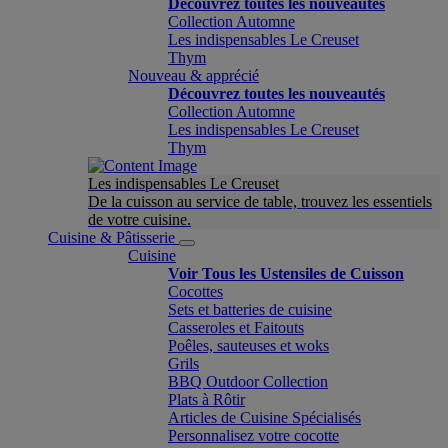
Découvrez toutes les nouveautés
Collection Automne
Les indispensables Le Creuset
Thym
Nouveau & apprécié
Découvrez toutes les nouveautés
Collection Automne
Les indispensables Le Creuset
Thym
Les indispensables Le Creuset
De la cuisson au service de table, trouvez les essentiels
de votre cuisine.
Cuisine & Pâtisserie
Cuisine
Voir Tous les Ustensiles de Cuisson
Cocottes
Sets et batteries de cuisine
Casseroles et Faitouts
Poêles, sauteuses et woks
Grils
BBQ Outdoor Collection
Plats à Rôtir
Articles de Cuisine Spécialisés
Personnalisez votre cocotte