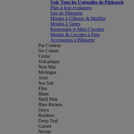
Voir Tous les Ustensiles de Pâtisserie
Plats à four et plaques
Sets de Pâtisserie
Moules à Gâteaux & Muffins
Moules à Tartes
Ramequins et Mini-Cocottes
Moules & Cocottes à Pain
Accessoires à Pâtisserie
Par Couleur
No Colour
Cerise
Volcanique
Noir Mat
Meringue
Azur
Sea Salt
Flint
Blanc
Shell Pink
Bleu Riviera
Onyx
Bamboo
Deep Teal
Garnet
Nectar