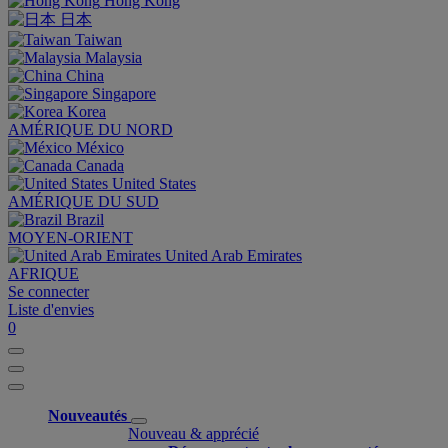
Hong Kong
日本
Taiwan
Malaysia
China
Singapore
Korea
AMÉRIQUE DU NORD
México
Canada
United States
AMÉRIQUE DU SUD
Brazil
MOYEN-ORIENT
United Arab Emirates
AFRIQUE
Se connecter
Liste d'envies
0
Nouveautés
Nouveau & apprécié