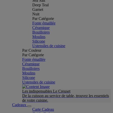
Sea Salt
Deep Teal
Garnet
Nuit
Par Catégorie
Fonte émaillée
Céramique
Bouilloires
Moulins
Silicone
Ustensiles de cuisine
Par Couleur
Par Catégorie
Fonte émaillée
Céramique
Bouilloires
Moulins
Silicone
Ustensiles de cuisine
Les indispensables Le Creuset
De la cuisson au service de table, trouvez les essentiels
de votre cuisine.
Cadeaux
Carte Cadeau