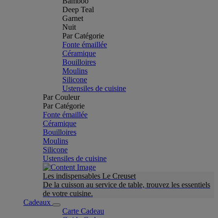
Bamboo
Deep Teal
Garnet
Nuit
Par Catégorie
Fonte émaillée
Céramique
Bouilloires
Moulins
Silicone
Ustensiles de cuisine
Par Couleur
Par Catégorie
Fonte émaillée
Céramique
Bouilloires
Moulins
Silicone
Ustensiles de cuisine
Les indispensables Le Creuset
De la cuisson au service de table, trouvez les essentiels
de votre cuisine.
Cadeaux
Carte Cadeau