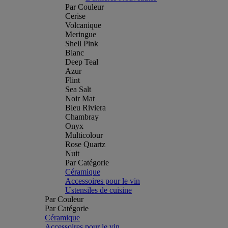
Par Couleur
Cerise
Volcanique
Meringue
Shell Pink
Blanc
Deep Teal
Azur
Flint
Sea Salt
Noir Mat
Bleu Riviera
Chambray
Onyx
Multicolour
Rose Quartz
Nuit
Par Catégorie
Céramique
Accessoires pour le vin
Ustensiles de cuisine
Par Couleur
Par Catégorie
Céramique
Accessoires pour le vin