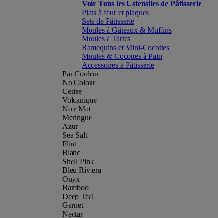
Voir Tous les Ustensiles de Pâtisserie
Plats à four et plaques
Sets de Pâtisserie
Moules à Gâteaux & Muffins
Moules à Tartes
Ramequins et Mini-Cocottes
Moules & Cocottes à Pain
Accessoires à Pâtisserie
Par Couleur
No Colour
Cerise
Volcanique
Noir Mat
Meringue
Azur
Sea Salt
Flint
Blanc
Shell Pink
Bleu Riviera
Onyx
Bamboo
Deep Teal
Garnet
Nectar