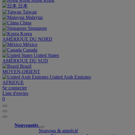
Hong Kong
日本
Taiwan
Malaysia
China
Singapore
Korea
AMÉRIQUE DU NORD
México
Canada
United States
AMÉRIQUE DU SUD
Brazil
MOYEN-ORIENT
United Arab Emirates
AFRIQUE
Se connecter
Liste d'envies
0
Nouveautés
Nouveau & apprécié