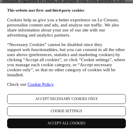
boutique Signature et Outlet, ou lorsque vous vous abonnez à nos
communications marketing. En fonction de votre demande ou de
This website uses first- and third-party cookies
votre consentement, les données personnelles peuvent concerner :
Cookies help us give you a better experience on Le Creuset,
le nom, le prénom, l’adresse électronique, la date de naissance
personalise content and ads, and analyse our traffic. We also
et d’autres coordonnées (adresse, numéro de téléphone), dans
share information about your use of our site with our
le but de créer un compte Le Creuset, de faire un achat en tant
advertising and analytics partners.
qu’utilisateur invité ou l’abonnement à nos communications
marketing sur le site Web ou en magasin.
“Necessary Cookies” cannot be disabled since they
les données concernant votre achat, comme par exemple la
support web functionalities, but you can consent to all the other
date et l’heure de l’achat, informations relatives la livraison,
uses above (preferences, statistics and marketing cookies) by
au produit et au paiement, dans le but de gérer vos
clicking “Accept all cookies”, or click “Cookie settings”, where
commandes.
you manage each cookie category, or “Accept necessary
les données concernant votre historique de navigation en ligne
cookies only”, so that no other category of cookies will be
(p.ex. les identifiants en ligne, tels que votre adresse IP, la
installed.
version de votre navigateur, votre système d’exploitation, la
Check our
Cookie Policy
.
durée de votre visite, votre identification par notre système
lors d’une prochaine visite, votre situation géographique),
collectées pendant votre visite à notre Site web (que vous
ACCEPT NECESSARY COOKIES ONLY
soyez un utilisateur enregistré ou non), grâce à l’usage d’un
journal de navigation et/ou de technologies de traçage, telles
COOKIE SETTINGS
que les “cookies” (pour les informations sur la collecte de
données via des cookies, vous pouvez consulter ici notre
Politique en matière de Cookies
), dans le but d’améliorer nos
ACCEPT ALL COOKIES
services et nos annonces ou de procéder à des analyses