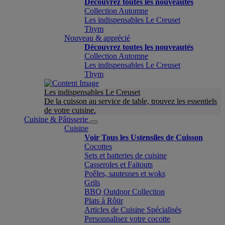
Découvrez toutes les nouveautés
Collection Automne
Les indispensables Le Creuset
Thym
Nouveau & apprécié
Découvrez toutes les nouveautés
Collection Automne
Les indispensables Le Creuset
Thym
Les indispensables Le Creuset
De la cuisson au service de table, trouvez les essentiels
de votre cuisine.
Cuisine & Pâtisserie
Cuisine
Voir Tous les Ustensiles de Cuisson
Cocottes
Sets et batteries de cuisine
Casseroles et Faitouts
Poêles, sauteuses et woks
Grils
BBQ Outdoor Collection
Plats à Rôtir
Articles de Cuisine Spécialisés
Personnalisez votre cocotte