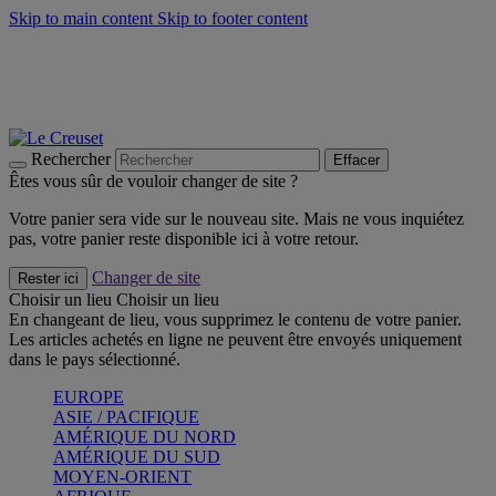
Skip to main content
Skip to footer content
Faites vivre l’été avec la Collection BBQ Outdoor & Thym -
Craquez
Les indispensables Le Creuset -
Craquez
Newsletter: Inscrivez-vous et économisez 10%! -
Inscrivez-vous
maintenant
Rechercher
Effacer
Êtes vous sûr de vouloir changer de site ?
Votre panier sera vide sur le nouveau site. Mais ne vous inquiétez
pas, votre panier reste disponible ici à votre retour.
Changer de site
Rester ici
Choisir un lieu
Choisir un lieu
En changeant de lieu, vous supprimez le contenu de votre panier.
Les articles achetés en ligne ne peuvent être envoyés uniquement
dans le pays sélectionné.
EUROPE
ASIE / PACIFIQUE
AMÉRIQUE DU NORD
AMÉRIQUE DU SUD
MOYEN-ORIENT