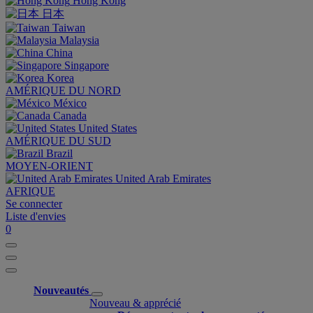
Hong Kong
日本
Taiwan
Malaysia
China
Singapore
Korea
AMÉRIQUE DU NORD
México
Canada
United States
AMÉRIQUE DU SUD
Brazil
MOYEN-ORIENT
United Arab Emirates
AFRIQUE
Se connecter
Liste d'envies
0
Nouveautés
Nouveau & apprécié