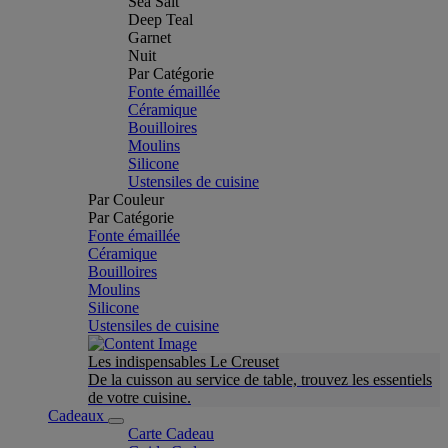
Sea Salt
Deep Teal
Garnet
Nuit
Par Catégorie
Fonte émaillée
Céramique
Bouilloires
Moulins
Silicone
Ustensiles de cuisine
Par Couleur
Par Catégorie
Fonte émaillée
Céramique
Bouilloires
Moulins
Silicone
Ustensiles de cuisine
Les indispensables Le Creuset
De la cuisson au service de table, trouvez les essentiels
de votre cuisine.
Cadeaux
Carte Cadeau