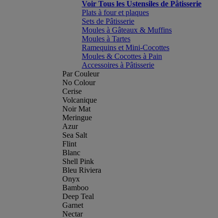
Voir Tous les Ustensiles de Pâtisserie
Plats à four et plaques
Sets de Pâtisserie
Moules à Gâteaux & Muffins
Moules à Tartes
Ramequins et Mini-Cocottes
Moules & Cocottes à Pain
Accessoires à Pâtisserie
Par Couleur
No Colour
Cerise
Volcanique
Noir Mat
Meringue
Azur
Sea Salt
Flint
Blanc
Shell Pink
Bleu Riviera
Onyx
Bamboo
Deep Teal
Garnet
Nectar