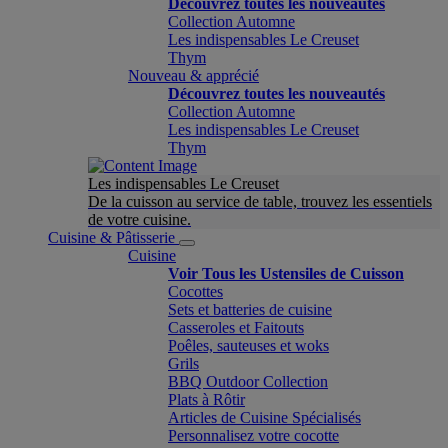
Découvrez toutes les nouveautés
Collection Automne
Les indispensables Le Creuset
Thym
Nouveau & apprécié
Découvrez toutes les nouveautés
Collection Automne
Les indispensables Le Creuset
Thym
Les indispensables Le Creuset
De la cuisson au service de table, trouvez les essentiels
de votre cuisine.
Cuisine & Pâtisserie
Cuisine
Voir Tous les Ustensiles de Cuisson
Cocottes
Sets et batteries de cuisine
Casseroles et Faitouts
Poêles, sauteuses et woks
Grils
BBQ Outdoor Collection
Plats à Rôtir
Articles de Cuisine Spécialisés
Personnalisez votre cocotte