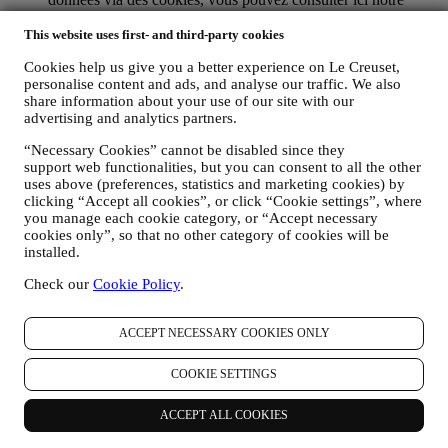
Politique en matière de Cookies
), dans le but d’améliorer nos
services et nos annonces ou de procéder à des analyses
This website uses first- and third-party cookies
statistiques ; dans la majorité des cas, nous ne serons pas en
Cookies help us give you a better experience on Le Creuset,
mesure de vous identifier sur base de ces informations
personalise content and ads, and analyse our traffic. We also
techniques.
share information about your use of our site with our
votre feedback, vos demandes, réclamations, questions ou
advertising and analytics partners.
interactions avec nous (par exemple vos messages, chats,
posts sur les réseaux sociaux, e-mails ou appels
“Necessary Cookies” cannot be disabled since they
téléphoniques).
support web functionalities, but you can consent to all the other
uses above (preferences, statistics and marketing cookies) by
Les données personnelles vous concernant, que nous collectons
clicking “Accept all cookies”, or click “Cookie settings”, where
lorsque vous utilisez le Site web ou lorsque vous nous fournissez de
you manage each cookie category, or “Accept necessary
toute autre façon une quelconque information d’identification
cookies only”, so that no other category of cookies will be
personnelle, sont dûment protégées et vos droits au respect de la vie
installed.
privée sont expliqués sous le paragraphe 8 ci-dessous.
Check our
Cookie Policy
.
2. QUI RECUEILLE VOS DONNEES PERSONNELLES ?
Le contrôleur des données relatives aux services d’e-commerce
proposés sur le Site web est Le Creuset Benelux SA, dont le siège
ACCEPT NECESSARY COOKIES ONLY
social est établi à Le Creuset Benelux SA, 4 Rue de la Presse, 1000
Bruxelles, Belgique.
COOKIE SETTINGS
Si vous acceptez de recevoir des communications commerciales de
notre part, vous ferez partie de la base de données des
consommateurs du groupe Le Creuset. Celle-ci est gérée
ACCEPT ALL COOKIES
conjointement, par Le Creuset BENELUX et Group AG, dont le