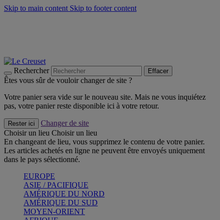
Skip to main content
Skip to footer content
Faites vivre l’été avec la Collection BBQ Outdoor & Thym -
Craquez
Les indispensables Le Creuset -
Craquez
Newsletter: Inscrivez-vous et économisez 10%! -
Inscrivez-vous
maintenant
Rechercher
Effacer
Êtes vous sûr de vouloir changer de site ?
Votre panier sera vide sur le nouveau site. Mais ne vous inquiétez
pas, votre panier reste disponible ici à votre retour.
Changer de site
Rester ici
Choisir un lieu
Choisir un lieu
En changeant de lieu, vous supprimez le contenu de votre panier.
Les articles achetés en ligne ne peuvent être envoyés uniquement
dans le pays sélectionné.
EUROPE
ASIE / PACIFIQUE
AMÉRIQUE DU NORD
AMÉRIQUE DU SUD
MOYEN-ORIENT