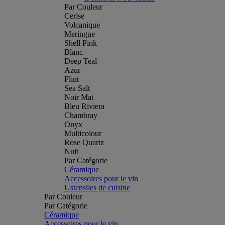
Par Couleur
Cerise
Volcanique
Meringue
Shell Pink
Blanc
Deep Teal
Azur
Flint
Sea Salt
Noir Mat
Bleu Riviera
Chambray
Onyx
Multicolour
Rose Quartz
Nuit
Par Catégorie
Céramique
Accessoires pour le vin
Ustensiles de cuisine
Par Couleur
Par Catégorie
Céramique
Accessoires pour le vin