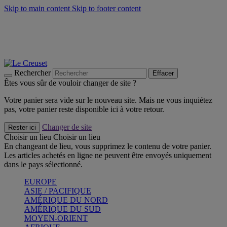
Skip to main content
Skip to footer content
Faites vivre l’été avec la Collection BBQ Outdoor & Thym -
Craquez
Les indispensables Le Creuset -
Craquez
Newsletter: Inscrivez-vous et économisez 10%! -
Inscrivez-vous
maintenant
Rechercher
Effacer
Êtes vous sûr de vouloir changer de site ?
Votre panier sera vide sur le nouveau site. Mais ne vous inquiétez
pas, votre panier reste disponible ici à votre retour.
Changer de site
Rester ici
Choisir un lieu
Choisir un lieu
En changeant de lieu, vous supprimez le contenu de votre panier.
Les articles achetés en ligne ne peuvent être envoyés uniquement
dans le pays sélectionné.
EUROPE
ASIE / PACIFIQUE
AMÉRIQUE DU NORD
AMÉRIQUE DU SUD
MOYEN-ORIENT