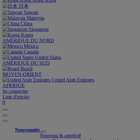
Hong Kong
日本
Taiwan
Malaysia
China
Singapore
Korea
AMÉRIQUE DU NORD
México
Canada
United States
AMÉRIQUE DU SUD
Brazil
MOYEN-ORIENT
United Arab Emirates
AFRIQUE
Se connecter
Liste d'envies
0
Nouveautés
Nouveau & apprécié