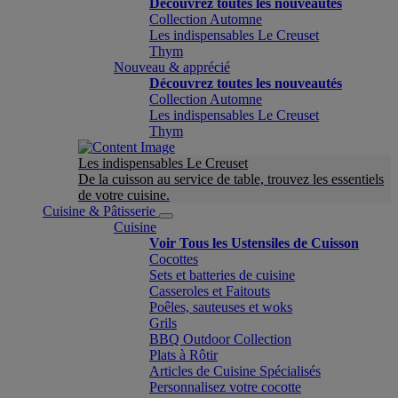
Découvrez toutes les nouveautés
Collection Automne
Les indispensables Le Creuset
Thym
Nouveau & apprécié
Découvrez toutes les nouveautés
Collection Automne
Les indispensables Le Creuset
Thym
Les indispensables Le Creuset
De la cuisson au service de table, trouvez les essentiels
de votre cuisine.
Cuisine & Pâtisserie
Cuisine
Voir Tous les Ustensiles de Cuisson
Cocottes
Sets et batteries de cuisine
Casseroles et Faitouts
Poêles, sauteuses et woks
Grils
BBQ Outdoor Collection
Plats à Rôtir
Articles de Cuisine Spécialisés
Personnalisez votre cocotte