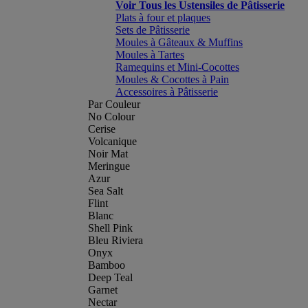
Voir Tous les Ustensiles de Pâtisserie
Plats à four et plaques
Sets de Pâtisserie
Moules à Gâteaux & Muffins
Moules à Tartes
Ramequins et Mini-Cocottes
Moules & Cocottes à Pain
Accessoires à Pâtisserie
Par Couleur
No Colour
Cerise
Volcanique
Noir Mat
Meringue
Azur
Sea Salt
Flint
Blanc
Shell Pink
Bleu Riviera
Onyx
Bamboo
Deep Teal
Garnet
Nectar