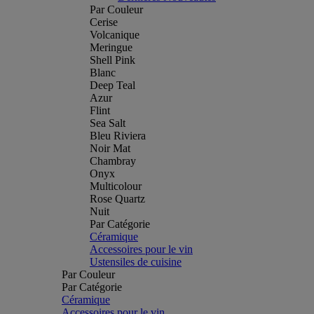
Par Couleur
Cerise
Volcanique
Meringue
Shell Pink
Blanc
Deep Teal
Azur
Flint
Sea Salt
Bleu Riviera
Noir Mat
Chambray
Onyx
Multicolour
Rose Quartz
Nuit
Par Catégorie
Céramique
Accessoires pour le vin
Ustensiles de cuisine
Par Couleur
Par Catégorie
Céramique
Accessoires pour le vin