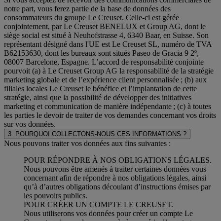
notre part, vous ferez partie de la base de données des
consommateurs du groupe Le Creuset. Celle-ci est gérée
conjointement, par Le Creuset BENELUX et Group AG, dont le
siège social est situé à Neuhofstrasse 4, 6340 Baar, en Suisse. Son
représentant désigné dans l'UE est Le Creuset SL, numéro de TVA
B62153630, dont les bureaux sont situés Paseo de Gracia 9 2º,
08007 Barcelone, Espagne. L’accord de responsabilité conjointe
pourvoit (a) à Le Creuset Group AG la responsabilité de la stratégie
marketing globale et de l’expérience client personnalisée ; (b) aux
filiales locales Le Creuset le bénéfice et l’implantation de cette
stratégie, ainsi que la possibilité de développer des initiatives
marketing et communication de manière indépendante ; (c) à toutes
les parties le devoir de traiter de vos demandes concernant vos droits
sur vos données.
3. POURQUOI COLLECTONS-NOUS CES INFORMATIONS ?
Nous pouvons traiter vos données aux fins suivantes :
POUR RÉPONDRE À NOS OBLIGATIONS LÉGALES.
Nous pouvons être amenés à traiter certaines données vous
concernant afin de répondre à nos obligations légales, ainsi
qu’à d’autres obligations découlant d’instructions émises par
les pouvoirs publics.
POUR CRÉER UN COMPTE LE CREUSET.
Nous utiliserons vos données pour créer un compte Le