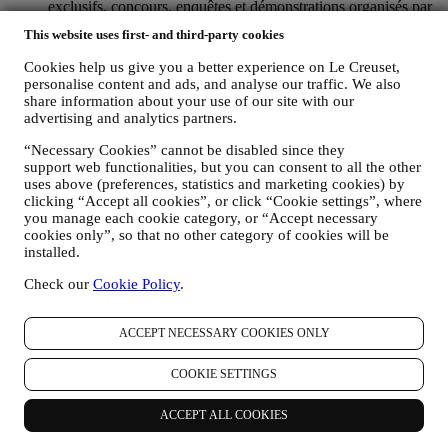
exclusifs, concours, enquêtes et démonstrations organisés par
Le Creuset ou à des offres spéciales qui pourraient vous
This website uses first- and third-party cookies
intéresser. Ces communications pourront être sélectionnées ou
rédigées spécialement à votre intention, sur base de données
Cookies help us give you a better experience on Le Creuset,
vous concernant, telles que votre situation géographique,
personalise content and ads, and analyse our traffic. We also
l’historique de vos achats ou vos préférences en ce qui
share information about your use of our site with our
concerne nos produits. Nous utiliserons ces données pour
advertising and analytics partners.
mieux cerner vos centres d’intérêt. Ceci nous permettra de
personnaliser nos communications afin de les rendre plus
“Necessary Cookies” cannot be disabled since they
support web functionalities, but you can consent to all the other
pertinentes et intéressantes. Il n’y aura aucun autre effet. Nous
uses above (preferences, statistics and marketing cookies) by
collectons aussi des données statistiques concernant
clicking “Accept all cookies”, or click “Cookie settings”, where
l’ouverture des e-mails et les clics, utilisant à cet effet des
you manage each cookie category, or “Accept necessary
technologies industrielles standard pour nous aider dans le
cookies only”, so that no other category of cookies will be
monitoring de nos lettres d’information. Ce traitement est basé
installed.
sur votre consentement à recevoir nos communications de
marketing personnalisées. Ce choix de participation peut être
Check our
Cookie Policy
.
exercé lors de la collecte des informations personnelles, en
cochant la case appropriée.
Désabonnement :
ACCEPT NECESSARY COOKIES ONLY
Vous pouvez cesser de recevoir nos communications
marketing à tout moment, gratuitement, en utilisant les
COOKIE SETTINGS
méthodes indiquées dans chaque communication (par
exemple, pour vous désinscrire de la newsletter, vous pouvez
ACCEPT ALL COOKIES
cliquer sur le lien de désinscription figurant au bas de chaque
e-mail). En tout état de cause, si vous souhaitez mettre fin à