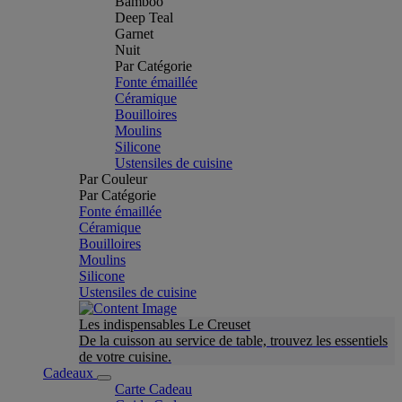
Bamboo
Deep Teal
Garnet
Nuit
Par Catégorie
Fonte émaillée
Céramique
Bouilloires
Moulins
Silicone
Ustensiles de cuisine
Par Couleur
Par Catégorie
Fonte émaillée
Céramique
Bouilloires
Moulins
Silicone
Ustensiles de cuisine
Les indispensables Le Creuset
De la cuisson au service de table, trouvez les essentiels
de votre cuisine.
Cadeaux
Carte Cadeau