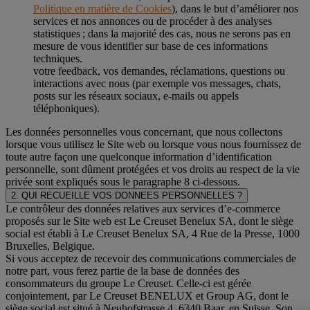
Politique en matière de Cookies
), dans le but d’améliorer nos
services et nos annonces ou de procéder à des analyses
statistiques ; dans la majorité des cas, nous ne serons pas en
mesure de vous identifier sur base de ces informations
techniques.
votre feedback, vos demandes, réclamations, questions ou
interactions avec nous (par exemple vos messages, chats,
posts sur les réseaux sociaux, e-mails ou appels
téléphoniques).
Les données personnelles vous concernant, que nous collectons
lorsque vous utilisez le Site web ou lorsque vous nous fournissez de
toute autre façon une quelconque information d’identification
personnelle, sont dûment protégées et vos droits au respect de la vie
privée sont expliqués sous le paragraphe 8 ci-dessous.
2. QUI RECUEILLE VOS DONNEES PERSONNELLES ?
Le contrôleur des données relatives aux services d’e-commerce
proposés sur le Site web est Le Creuset Benelux SA, dont le siège
social est établi à Le Creuset Benelux SA, 4 Rue de la Presse, 1000
Bruxelles, Belgique.
Si vous acceptez de recevoir des communications commerciales de
notre part, vous ferez partie de la base de données des
consommateurs du groupe Le Creuset. Celle-ci est gérée
conjointement, par Le Creuset BENELUX et Group AG, dont le
siège social est situé à Neuhofstrasse 4, 6340 Baar, en Suisse. Son