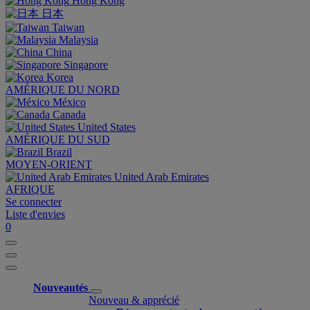
Hong Kong
日本
Taiwan
Malaysia
China
Singapore
Korea
AMÉRIQUE DU NORD
México
Canada
United States
AMÉRIQUE DU SUD
Brazil
MOYEN-ORIENT
United Arab Emirates
AFRIQUE
Se connecter
Liste d'envies
0
Nouveautés
Nouveau & apprécié