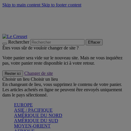
Skip to main content
Skip to footer content
Faites vivre l’été avec la Collection BBQ Outdoor & Thym -
Craquez
Les indispensables Le Creuset -
Craquez
Newsletter: Inscrivez-vous et économisez 10%! -
Inscrivez-vous
maintenant
Rechercher
Effacer
Êtes vous sûr de vouloir changer de site ?
Votre panier sera vide sur le nouveau site. Mais ne vous inquiétez
pas, votre panier reste disponible ici à votre retour.
Changer de site
Rester ici
Choisir un lieu
Choisir un lieu
En changeant de lieu, vous supprimez le contenu de votre panier.
Les articles achetés en ligne ne peuvent être envoyés uniquement
dans le pays sélectionné.
EUROPE
ASIE / PACIFIQUE
AMÉRIQUE DU NORD
AMÉRIQUE DU SUD
MOYEN-ORIENT