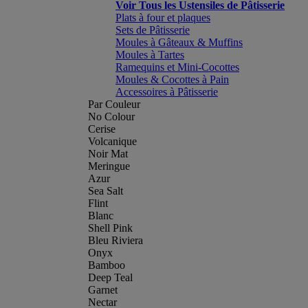
Voir Tous les Ustensiles de Pâtisserie
Plats à four et plaques
Sets de Pâtisserie
Moules à Gâteaux & Muffins
Moules à Tartes
Ramequins et Mini-Cocottes
Moules & Cocottes à Pain
Accessoires à Pâtisserie
Par Couleur
No Colour
Cerise
Volcanique
Noir Mat
Meringue
Azur
Sea Salt
Flint
Blanc
Shell Pink
Bleu Riviera
Onyx
Bamboo
Deep Teal
Garnet
Nectar