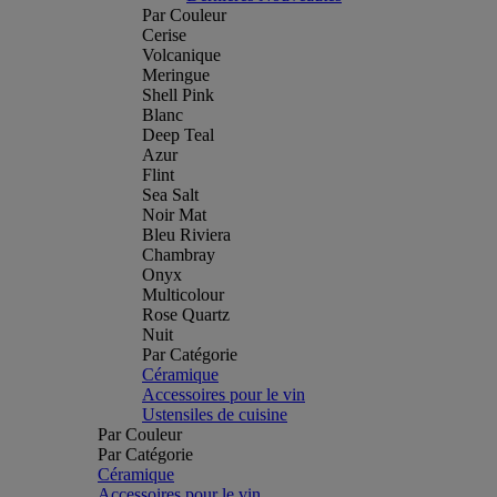
Par Couleur
Cerise
Volcanique
Meringue
Shell Pink
Blanc
Deep Teal
Azur
Flint
Sea Salt
Noir Mat
Bleu Riviera
Chambray
Onyx
Multicolour
Rose Quartz
Nuit
Par Catégorie
Céramique
Accessoires pour le vin
Ustensiles de cuisine
Par Couleur
Par Catégorie
Céramique
Accessoires pour le vin