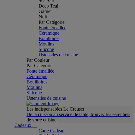
Sea Salt
Deep Teal
Garnet
Nuit
Par Catégorie
Fonte émaillée
Céramique
Bouilloires
Moulins
Silicone
Ustensiles de cuisine
Par Couleur
Par Catégorie
Fonte émaillée
Céramique
Bouilloires
Moulins
Silicone
Ustensiles de cuisine
Les indispensables Le Creuset
De la cuisson au service de table, trouvez les essentiels
de votre cuisine.
Cadeaux
Carte Cadeau