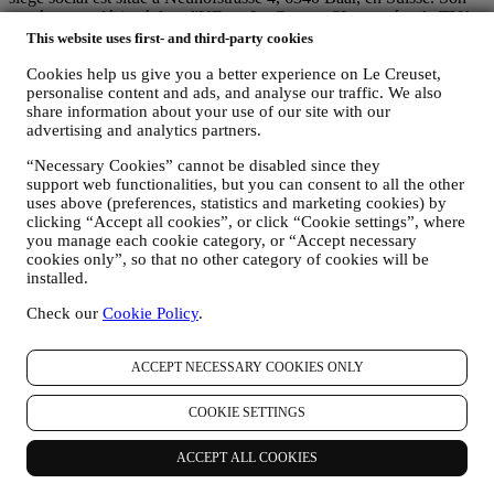
représentant désigné dans l'UE est Le Creuset SL, numéro de TVA
B62153630, dont les bureaux sont situés Paseo de Gracia 9 2º,
This website uses first- and third-party cookies
08007 Barcelone, Espagne. L’accord de responsabilité conjointe
Cookies help us give you a better experience on Le Creuset,
pourvoit (a) à Le Creuset Group AG la responsabilité de la stratégie
personalise content and ads, and analyse our traffic. We also
marketing globale et de l’expérience client personnalisée ; (b) aux
share information about your use of our site with our
filiales locales Le Creuset le bénéfice et l’implantation de cette
advertising and analytics partners.
stratégie, ainsi que la possibilité de développer des initiatives
marketing et communication de manière indépendante ; (c) à toutes
“Necessary Cookies” cannot be disabled since they
les parties le devoir de traiter de vos demandes concernant vos droits
support web functionalities, but you can consent to all the other
sur vos données.
uses above (preferences, statistics and marketing cookies) by
3. POURQUOI COLLECTONS-NOUS CES INFORMATIONS ?
clicking “Accept all cookies”, or click “Cookie settings”, where
Nous pouvons traiter vos données aux fins suivantes :
you manage each cookie category, or “Accept necessary
cookies only”, so that no other category of cookies will be
POUR RÉPONDRE À NOS OBLIGATIONS LÉGALES.
installed.
Nous pouvons être amenés à traiter certaines données vous
Check our
Cookie Policy
.
concernant afin de répondre à nos obligations légales, ainsi
qu’à d’autres obligations découlant d’instructions émises par
les pouvoirs publics.
ACCEPT NECESSARY COOKIES ONLY
POUR CRÉER UN COMPTE LE CREUSET.
Nous utiliserons vos données pour créer un compte Le
COOKIE SETTINGS
Creuset, qui vous donnera accès à une série d’avantages
réservés aux utilisateurs enregistrés, qui vous permettra de
mieux tirer profit de nos services, comme un passage plus
ACCEPT ALL COOKIES
rapide à la caisse et la sauvegarde de multiples adresses