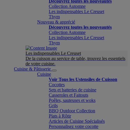
Découvrez toutes les nouveautés
Collection Automne
Les indispensables Le Creuset
Thym
Nouveau & apprécié
Découvrez toutes les nouveautés
Collection Automne
Les indispensables Le Creuset
Thym
Les indispensables Le Creuset
De la cuisson au service de table, trouvez les essentiels
de votre cuisine.
Cuisine & Pâtisserie
Cuisine
Voir Tous les Ustensiles de Cuisson
Cocottes
Sets et batteries de cuisine
Casseroles et Faitouts
Poêles, sauteuses et woks
Grils
BBQ Outdoor Collection
Plats à Rôtir
Articles de Cuisine Spécialisés
Personnalisez votre cocotte