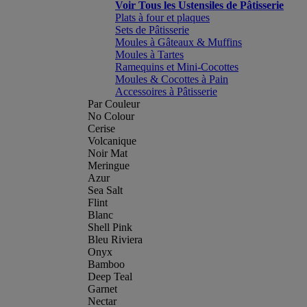
Voir Tous les Ustensiles de Pâtisserie
Plats à four et plaques
Sets de Pâtisserie
Moules à Gâteaux & Muffins
Moules à Tartes
Ramequins et Mini-Cocottes
Moules & Cocottes à Pain
Accessoires à Pâtisserie
Par Couleur
No Colour
Cerise
Volcanique
Noir Mat
Meringue
Azur
Sea Salt
Flint
Blanc
Shell Pink
Bleu Riviera
Onyx
Bamboo
Deep Teal
Garnet
Nectar