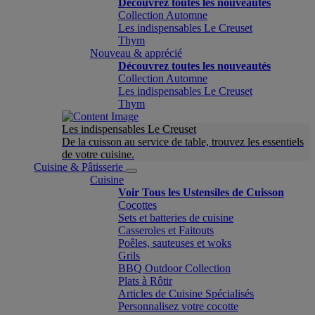
Découvrez toutes les nouveautés
Collection Automne
Les indispensables Le Creuset
Thym
Nouveau & apprécié
Découvrez toutes les nouveautés
Collection Automne
Les indispensables Le Creuset
Thym
Les indispensables Le Creuset
De la cuisson au service de table, trouvez les essentiels
de votre cuisine.
Cuisine & Pâtisserie
Cuisine
Voir Tous les Ustensiles de Cuisson
Cocottes
Sets et batteries de cuisine
Casseroles et Faitouts
Poêles, sauteuses et woks
Grils
BBQ Outdoor Collection
Plats à Rôtir
Articles de Cuisine Spécialisés
Personnalisez votre cocotte