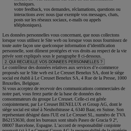
techniques.
votre feedback, vos demandes, réclamations, questions ou
interactions avec nous (par exemple vos messages, chats,
posts sur les réseaux sociaux, e-mails ou appels
téléphoniques).
Les données personnelles vous concernant, que nous collectons
lorsque vous utilisez le Site web ou lorsque vous nous fournissez de
toute autre façon une quelconque information d’identification
personnelle, sont dûment protégées et vos droits au respect de la vie
privée sont expliqués sous le paragraphe 8 ci-dessous.
2. QUI RECUEILLE VOS DONNEES PERSONNELLES ?
Le contrôleur des données relatives aux services d’e-commerce
proposés sur le Site web est Le Creuset Benelux SA, dont le siège
social est établi à Le Creuset Benelux SA, 4 Rue de la Presse, 1000
Bruxelles, Belgique.
Si vous acceptez de recevoir des communications commerciales de
notre part, vous ferez partie de la base de données des
consommateurs du groupe Le Creuset. Celle-ci est gérée
conjointement, par Le Creuset BENELUX et Group AG, dont le
siège social est situé à Neuhofstrasse 4, 6340 Baar, en Suisse. Son
représentant désigné dans l'UE est Le Creuset SL, numéro de TVA
B62153630, dont les bureaux sont situés Paseo de Gracia 9 2º,
08007 Barcelone, Espagne. L’accord de responsabilité conjointe
pourvoit (a) à Le Creuset Group AG la responsabilité de la stratégie