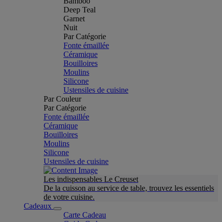
Bamboo
Deep Teal
Garnet
Nuit
Par Catégorie
Fonte émaillée
Céramique
Bouilloires
Moulins
Silicone
Ustensiles de cuisine
Par Couleur
Par Catégorie
Fonte émaillée
Céramique
Bouilloires
Moulins
Silicone
Ustensiles de cuisine
Les indispensables Le Creuset
De la cuisson au service de table, trouvez les essentiels
de votre cuisine.
Cadeaux
Carte Cadeau