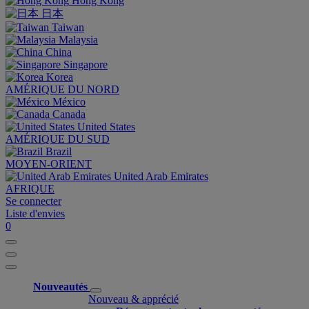
Hong Kong
日本
Taiwan
Malaysia
China
Singapore
Korea
AMÉRIQUE DU NORD
México
Canada
United States
AMÉRIQUE DU SUD
Brazil
MOYEN-ORIENT
United Arab Emirates
AFRIQUE
Se connecter
Liste d'envies
0
Nouveautés
Nouveau & apprécié