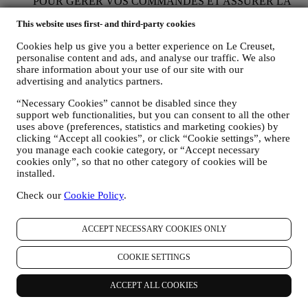
POUR GÉRER VOS COMMANDES ET ASSURER LA
FOURNITURE DE NOS PRODUITS OU LA
This website uses first- and third-party cookies
PRESTATION DE NOS SERVICES ET VOUS
PROPOSER NOTRE ASSISTANCE.
Cookies help us give you a better experience on Le Creuset,
Nous utiliserons vos données pour gérer notre relation
personalise content and ads, and analyse our traffic. We also
contractuelle avec vous, vos achats de produits sur le Site web
share information about your use of our site with our
et en boutique Le Creuset, votre utilisation du Site web, toute
advertising and analytics partners.
assistance après-vente ultérieure ou votre participation à nos
concours. Nous pourrons avoir à traiter certaines données
“Necessary Cookies” cannot be disabled since they
vous concernant pour gérer nos obligations administratives
support web functionalities, but you can consent to all the other
liées à notre relation contractuelle avec vous, telles que la
uses above (preferences, statistics and marketing cookies) by
comptabilité, la facturation et certaines vérifications, la
clicking “Accept all cookies”, or click “Cookie settings”, where
vérification des paiements par carte, le dépistage de la fraude,
you manage each cookie category, or “Accept necessary
la sécurité, la sécurisation et les tests de nos systèmes, la
cookies only”, so that no other category of cookies will be
installed.
maintenance et les analyses statistiques. Occasionnellement,
nous pourrons avoir à vous contacter pour des raisons
Check our
Cookie Policy
.
administratives ou opérationnelles, comme par exemple
l’envoi d’une confirmation de commande. Nous utiliserons
aussi vos données personnelles pour répondre à vos demandes
ACCEPT NECESSARY COOKIES ONLY
transmises par notre Site web ou par d’autres canaux. Cette
activité de traitement est requise pour nous permettre de
COOKIE SETTINGS
prester nos services à votre intention. Nous pouvons traiter
vos données en fonction de notre intérêt légitime (dûment
équilibré avec vos droits et libertés) pour vous envoyer des e-
ACCEPT ALL COOKIES
mails de suivi dans le cas où vous auriez ajouté des articles