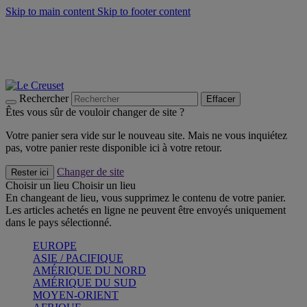
Skip to main content
Skip to footer content
Faites vivre l’été avec la Collection BBQ Outdoor & Thym -
Craquez
Les indispensables Le Creuset -
Craquez
Newsletter: Inscrivez-vous et économisez 10%! -
Inscrivez-vous
maintenant
Rechercher
Effacer
Êtes vous sûr de vouloir changer de site ?
Votre panier sera vide sur le nouveau site. Mais ne vous inquiétez
pas, votre panier reste disponible ici à votre retour.
Changer de site
Rester ici
Choisir un lieu
Choisir un lieu
En changeant de lieu, vous supprimez le contenu de votre panier.
Les articles achetés en ligne ne peuvent être envoyés uniquement
dans le pays sélectionné.
EUROPE
ASIE / PACIFIQUE
AMÉRIQUE DU NORD
AMÉRIQUE DU SUD
MOYEN-ORIENT