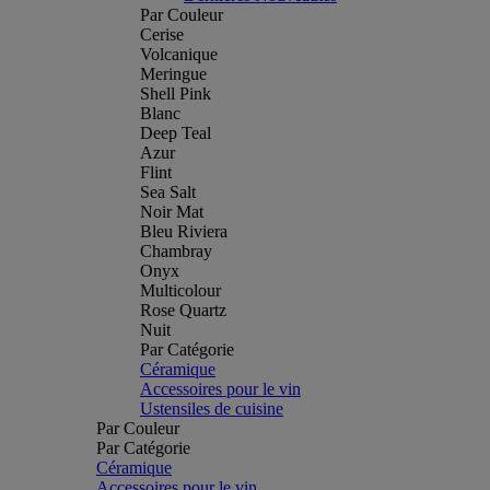
Par Couleur
Cerise
Volcanique
Meringue
Shell Pink
Blanc
Deep Teal
Azur
Flint
Sea Salt
Noir Mat
Bleu Riviera
Chambray
Onyx
Multicolour
Rose Quartz
Nuit
Par Catégorie
Céramique
Accessoires pour le vin
Ustensiles de cuisine
Par Couleur
Par Catégorie
Céramique
Accessoires pour le vin