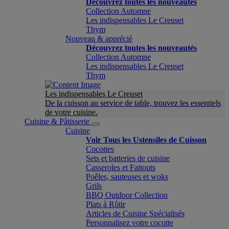
Découvrez toutes les nouveautés
Collection Automne
Les indispensables Le Creuset
Thym
Nouveau & apprécié
Découvrez toutes les nouveautés
Collection Automne
Les indispensables Le Creuset
Thym
Les indispensables Le Creuset
De la cuisson au service de table, trouvez les essentiels
de votre cuisine.
Cuisine & Pâtisserie
Cuisine
Voir Tous les Ustensiles de Cuisson
Cocottes
Sets et batteries de cuisine
Casseroles et Faitouts
Poêles, sauteuses et woks
Grils
BBQ Outdoor Collection
Plats à Rôtir
Articles de Cuisine Spécialisés
Personnalisez votre cocotte