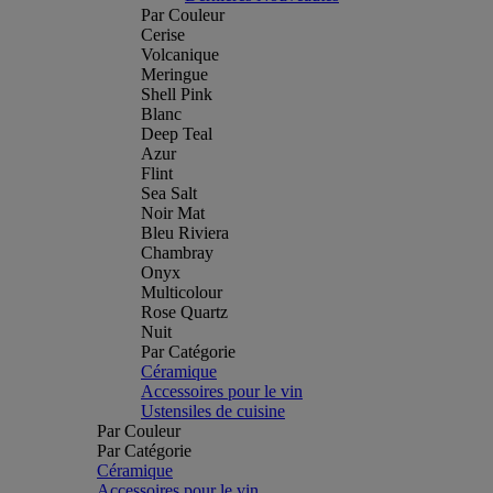
Par Couleur
Cerise
Volcanique
Meringue
Shell Pink
Blanc
Deep Teal
Azur
Flint
Sea Salt
Noir Mat
Bleu Riviera
Chambray
Onyx
Multicolour
Rose Quartz
Nuit
Par Catégorie
Céramique
Accessoires pour le vin
Ustensiles de cuisine
Par Couleur
Par Catégorie
Céramique
Accessoires pour le vin