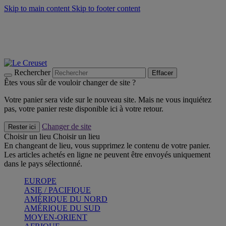
Skip to main content
Skip to footer content
Faites vivre l’été avec la Collection BBQ Outdoor & Thym -
Craquez
Les indispensables Le Creuset -
Craquez
Newsletter: Inscrivez-vous et économisez 10%! -
Inscrivez-vous
maintenant
Rechercher
Effacer
Êtes vous sûr de vouloir changer de site ?
Votre panier sera vide sur le nouveau site. Mais ne vous inquiétez
pas, votre panier reste disponible ici à votre retour.
Changer de site
Rester ici
Choisir un lieu
Choisir un lieu
En changeant de lieu, vous supprimez le contenu de votre panier.
Les articles achetés en ligne ne peuvent être envoyés uniquement
dans le pays sélectionné.
EUROPE
ASIE / PACIFIQUE
AMÉRIQUE DU NORD
AMÉRIQUE DU SUD
MOYEN-ORIENT