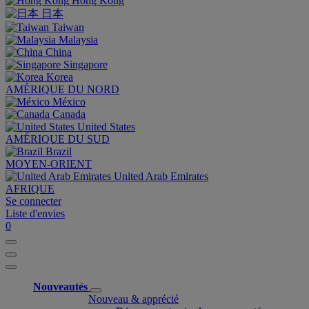
Hong Kong
日本
Taiwan
Malaysia
China
Singapore
Korea
AMÉRIQUE DU NORD
México
Canada
United States
AMÉRIQUE DU SUD
Brazil
MOYEN-ORIENT
United Arab Emirates
AFRIQUE
Se connecter
Liste d'envies
0
Nouveautés
Nouveau & apprécié