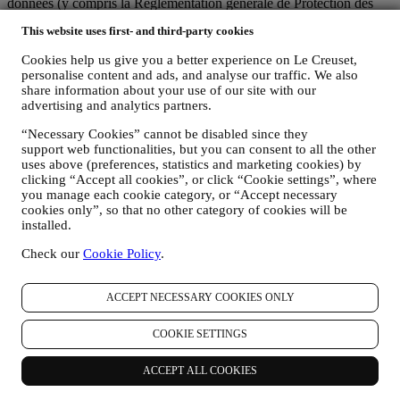
données (y compris la Réglementation générale de Protection des
données 2016/679 de l’Union européenne) et avec la loi relative à la
This website uses first- and third-party cookies
protection des données qui s’applique dans votre pays, dans votre
territoire ou dans votre région (les “Lois relatives à la Protection des
Cookies help us give you a better experience on Le Creuset,
Données”).
personalise content and ads, and analyse our traffic. We also
1. QUEL TYPE DE DONNEES RECUEILLONS-NOUS AUPRES DE
share information about your use of our site with our
VOUS ET A QUEL MOMENT ?
advertising and analytics partners.
Une “donnée personnelle” est une quelconque information vous
concernant, qui nous permettrait de vous identifier, soit directement,
“Necessary Cookies” cannot be disabled since they
soit en combinaison avec d’autres informations.
support web functionalities, but you can consent to all the other
Enfants : Le présent site web n’est pas destiné aux enfants et nous ne
uses above (preferences, statistics and marketing cookies) by
collectons pas sciemment des données relatives aux enfants.
clicking “Accept all cookies”, or click “Cookie settings”, where
you manage each cookie category, or “Accept necessary
Nous pouvons collecter des données personnelles vous concernant
cookies only”, so that no other category of cookies will be
lorsque vous visitez notre site web (le “Site web”), créez un compte
installed.
Le Creuset, achetez un produit Le Creuset sur le site Web ou en
boutique Signature et Outlet, ou lorsque vous vous abonnez à nos
Check our
Cookie Policy
.
communications marketing. En fonction de votre demande ou de
votre consentement, les données personnelles peuvent concerner :
ACCEPT NECESSARY COOKIES ONLY
le nom, le prénom, l’adresse électronique, la date de naissance
et d’autres coordonnées (adresse, numéro de téléphone), dans
COOKIE SETTINGS
le but de créer un compte Le Creuset, de faire un achat en tant
qu’utilisateur invité ou l’abonnement à nos communications
marketing sur le site Web ou en magasin.
ACCEPT ALL COOKIES
les données concernant votre achat, comme par exemple la