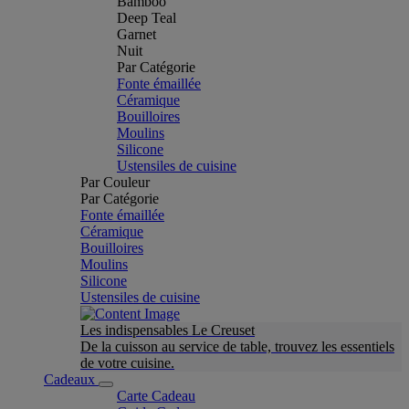
Bamboo
Deep Teal
Garnet
Nuit
Par Catégorie
Fonte émaillée
Céramique
Bouilloires
Moulins
Silicone
Ustensiles de cuisine
Par Couleur
Par Catégorie
Fonte émaillée
Céramique
Bouilloires
Moulins
Silicone
Ustensiles de cuisine
Les indispensables Le Creuset
De la cuisson au service de table, trouvez les essentiels
de votre cuisine.
Cadeaux
Carte Cadeau