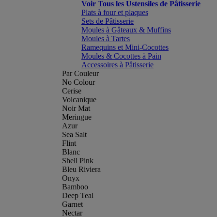
Voir Tous les Ustensiles de Pâtisserie
Plats à four et plaques
Sets de Pâtisserie
Moules à Gâteaux & Muffins
Moules à Tartes
Ramequins et Mini-Cocottes
Moules & Cocottes à Pain
Accessoires à Pâtisserie
Par Couleur
No Colour
Cerise
Volcanique
Noir Mat
Meringue
Azur
Sea Salt
Flint
Blanc
Shell Pink
Bleu Riviera
Onyx
Bamboo
Deep Teal
Garnet
Nectar