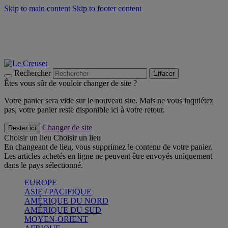
Skip to main content
Skip to footer content
Faites vivre l’été avec la Collection BBQ Outdoor & Thym -
Craquez
Les indispensables Le Creuset -
Craquez
Newsletter: Inscrivez-vous et économisez 10%! -
Inscrivez-vous
maintenant
Rechercher
Effacer
Êtes vous sûr de vouloir changer de site ?
Votre panier sera vide sur le nouveau site. Mais ne vous inquiétez
pas, votre panier reste disponible ici à votre retour.
Changer de site
Rester ici
Choisir un lieu
Choisir un lieu
En changeant de lieu, vous supprimez le contenu de votre panier.
Les articles achetés en ligne ne peuvent être envoyés uniquement
dans le pays sélectionné.
EUROPE
ASIE / PACIFIQUE
AMÉRIQUE DU NORD
AMÉRIQUE DU SUD
MOYEN-ORIENT