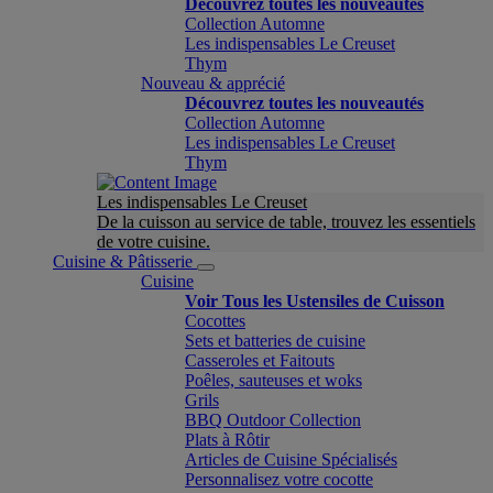
Découvrez toutes les nouveautés
Collection Automne
Les indispensables Le Creuset
Thym
Nouveau & apprécié
Découvrez toutes les nouveautés
Collection Automne
Les indispensables Le Creuset
Thym
Les indispensables Le Creuset
De la cuisson au service de table, trouvez les essentiels
de votre cuisine.
Cuisine & Pâtisserie
Cuisine
Voir Tous les Ustensiles de Cuisson
Cocottes
Sets et batteries de cuisine
Casseroles et Faitouts
Poêles, sauteuses et woks
Grils
BBQ Outdoor Collection
Plats à Rôtir
Articles de Cuisine Spécialisés
Personnalisez votre cocotte