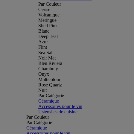
Par Couleur
Cerise
Volcanique
Meringue
Shell Pink
Blanc
Deep Teal
Azur
Flint
Sea Salt
Noir Mat
Bleu Riviera
Chambray
Onyx
Multicolour
Rose Quartz
Nuit
Par Catégorie
Céramique
Accessoires pour le vin
Ustensiles de cuisine
Par Couleur
Par Catégorie
Céramique
Accessoires pour le vin