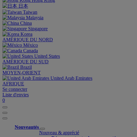
Hong Kong
日本
Taiwan
Malaysia
China
Singapore
Korea
AMÉRIQUE DU NORD
México
Canada
United States
AMÉRIQUE DU SUD
Brazil
MOYEN-ORIENT
United Arab Emirates
AFRIQUE
Se connecter
Liste d'envies
0
Nouveautés
Nouveau & apprécié