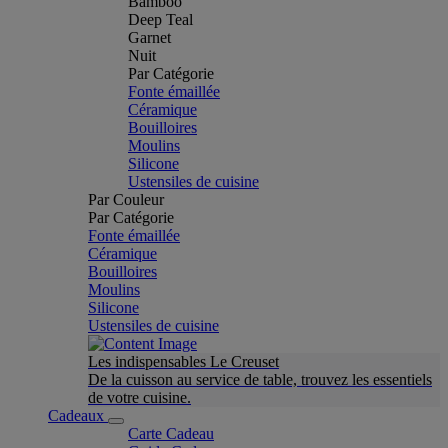
Bamboo
Deep Teal
Garnet
Nuit
Par Catégorie
Fonte émaillée
Céramique
Bouilloires
Moulins
Silicone
Ustensiles de cuisine
Par Couleur
Par Catégorie
Fonte émaillée
Céramique
Bouilloires
Moulins
Silicone
Ustensiles de cuisine
Les indispensables Le Creuset
De la cuisson au service de table, trouvez les essentiels
de votre cuisine.
Cadeaux
Carte Cadeau