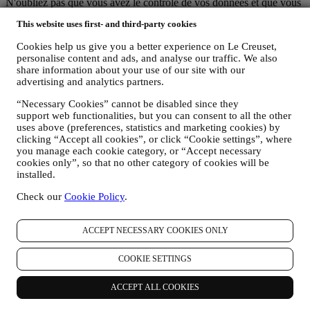
N'oubliez pas que vous avez le contrôle de vos données et que vous
pouvez gérer vos préférences à tout moment. Nous vous
This website uses first- and third-party cookies
garantissons de ne jamais transmettre vos données à des
organisations tierces à des fins marketing sans votre autorisation.
Cookies help us give you a better experience on Le Creuset,
Pour toute information ou pour exercer vos droits en matière de
personalise content and ads, and analyse our traffic. We also
protection de la vie privée, vous pouvez nous envoyer un e-mail à
share information about your use of our site with our
l'adresse:
privacy@lecreuset.com
pour nous faire part de votre
advertising and analytics partners.
problème et nous vous répondrons dans les meilleurs délais.
Avis Intégral de Protection des Données de Le Creuset
“Necessary Cookies” cannot be disabled since they
Le Creuset s’engage à protéger vos données personnelles et à
support web functionalities, but you can consent to all the other
respecter votre vie privée, la présente déclaration expliquant
uses above (preferences, statistics and marketing cookies) by
comment nous collectons et gérons vos données personnelles en
clicking “Accept all cookies”, or click “Cookie settings”, where
you manage each cookie category, or “Accept necessary
conformité avec la législation UE relative à la protection des
cookies only”, so that no other category of cookies will be
données (y compris la Réglementation générale de Protection des
installed.
données 2016/679 de l’Union européenne) et avec la loi relative à la
protection des données qui s’applique dans votre pays, dans votre
Check our
Cookie Policy
.
territoire ou dans votre région (les “Lois relatives à la Protection des
Données”).
1. QUEL TYPE DE DONNEES RECUEILLONS-NOUS AUPRES DE
ACCEPT NECESSARY COOKIES ONLY
VOUS ET A QUEL MOMENT ?
Une “donnée personnelle” est une quelconque information vous
COOKIE SETTINGS
concernant, qui nous permettrait de vous identifier, soit directement,
soit en combinaison avec d’autres informations.
ACCEPT ALL COOKIES
Enfants : Le présent site web n’est pas destiné aux enfants et nous ne
collectons pas sciemment des données relatives aux enfants.