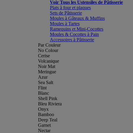
Voir Tous les Ustensiles de Pâtisserie
Plats à four et plaques
Sets de Pâtisserie
Moules à Gâteaux & Muffins
Moules à Tartes
Ramequins et Mini-Cocottes
Moules & Cocottes à Pain
Accessoires à Pâtisserie
Par Couleur
No Colour
Cerise
Volcanique
Noir Mat
Meringue
Azur
Sea Salt
Flint
Blanc
Shell Pink
Bleu Riviera
Onyx
Bamboo
Deep Teal
Garnet
Nectar