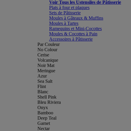
Voir Tous les Ustensiles de Pâtisserie
Plats à four et plaques
Sets de Pâtisserie
Moules à Gâteaux & Muffins
Moules à Tartes
Ramequins et Mini-Cocottes
Moules & Cocottes à Pain
Accessoires à Pâtisserie
Par Couleur
No Colour
Cerise
Volcanique
Noir Mat
Meringue
Azur
Sea Salt
Flint
Blanc
Shell Pink
Bleu Riviera
Onyx
Bamboo
Deep Teal
Garnet
Nectar