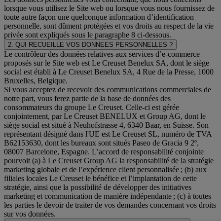
lorsque vous utilisez le Site web ou lorsque vous nous fournissez de
toute autre façon une quelconque information d’identification
personnelle, sont dûment protégées et vos droits au respect de la vie
privée sont expliqués sous le paragraphe 8 ci-dessous.
2. QUI RECUEILLE VOS DONNEES PERSONNELLES ?
Le contrôleur des données relatives aux services d’e-commerce
proposés sur le Site web est Le Creuset Benelux SA, dont le siège
social est établi à Le Creuset Benelux SA, 4 Rue de la Presse, 1000
Bruxelles, Belgique.
Si vous acceptez de recevoir des communications commerciales de
notre part, vous ferez partie de la base de données des
consommateurs du groupe Le Creuset. Celle-ci est gérée
conjointement, par Le Creuset BENELUX et Group AG, dont le
siège social est situé à Neuhofstrasse 4, 6340 Baar, en Suisse. Son
représentant désigné dans l'UE est Le Creuset SL, numéro de TVA
B62153630, dont les bureaux sont situés Paseo de Gracia 9 2º,
08007 Barcelone, Espagne. L’accord de responsabilité conjointe
pourvoit (a) à Le Creuset Group AG la responsabilité de la stratégie
marketing globale et de l’expérience client personnalisée ; (b) aux
filiales locales Le Creuset le bénéfice et l’implantation de cette
stratégie, ainsi que la possibilité de développer des initiatives
marketing et communication de manière indépendante ; (c) à toutes
les parties le devoir de traiter de vos demandes concernant vos droits
sur vos données.