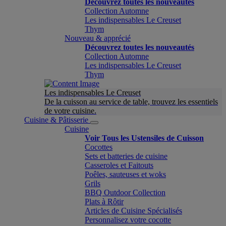
Découvrez toutes les nouveautés
Collection Automne
Les indispensables Le Creuset
Thym
Nouveau & apprécié
Découvrez toutes les nouveautés
Collection Automne
Les indispensables Le Creuset
Thym
Les indispensables Le Creuset
De la cuisson au service de table, trouvez les essentiels
de votre cuisine.
Cuisine & Pâtisserie
Cuisine
Voir Tous les Ustensiles de Cuisson
Cocottes
Sets et batteries de cuisine
Casseroles et Faitouts
Poêles, sauteuses et woks
Grils
BBQ Outdoor Collection
Plats à Rôtir
Articles de Cuisine Spécialisés
Personnalisez votre cocotte