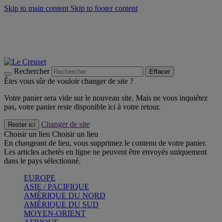
Skip to main content
Skip to footer content
Faites vivre l’été avec la Collection BBQ Outdoor & Thym -
Craquez
Les indispensables Le Creuset -
Craquez
Newsletter: Inscrivez-vous et économisez 10%! -
Inscrivez-vous
maintenant
Rechercher
Effacer
Êtes vous sûr de vouloir changer de site ?
Votre panier sera vide sur le nouveau site. Mais ne vous inquiétez
pas, votre panier reste disponible ici à votre retour.
Changer de site
Rester ici
Choisir un lieu
Choisir un lieu
En changeant de lieu, vous supprimez le contenu de votre panier.
Les articles achetés en ligne ne peuvent être envoyés uniquement
dans le pays sélectionné.
EUROPE
ASIE / PACIFIQUE
AMÉRIQUE DU NORD
AMÉRIQUE DU SUD
MOYEN-ORIENT