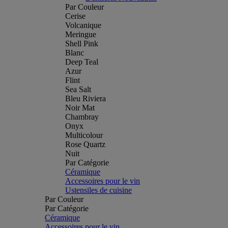
Par Couleur
Cerise
Volcanique
Meringue
Shell Pink
Blanc
Deep Teal
Azur
Flint
Sea Salt
Bleu Riviera
Noir Mat
Chambray
Onyx
Multicolour
Rose Quartz
Nuit
Par Catégorie
Céramique
Accessoires pour le vin
Ustensiles de cuisine
Par Couleur
Par Catégorie
Céramique
Accessoires pour le vin