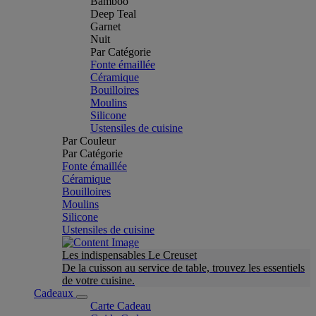
Bamboo
Deep Teal
Garnet
Nuit
Par Catégorie
Fonte émaillée
Céramique
Bouilloires
Moulins
Silicone
Ustensiles de cuisine
Par Couleur
Par Catégorie
Fonte émaillée
Céramique
Bouilloires
Moulins
Silicone
Ustensiles de cuisine
Les indispensables Le Creuset
De la cuisson au service de table, trouvez les essentiels
de votre cuisine.
Cadeaux
Carte Cadeau