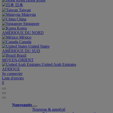
Hong Kong
日本
Taiwan
Malaysia
China
Singapore
Korea
AMÉRIQUE DU NORD
México
Canada
United States
AMÉRIQUE DU SUD
Brazil
MOYEN-ORIENT
United Arab Emirates
AFRIQUE
Se connecter
Liste d'envies
0
Nouveautés
Nouveau & apprécié