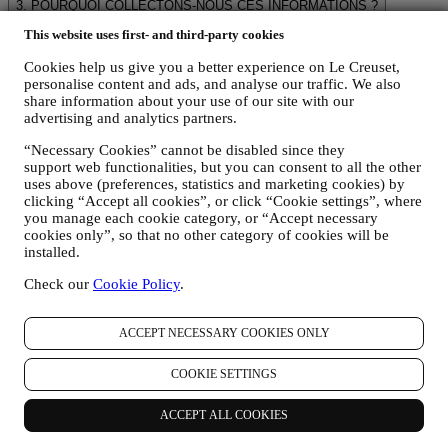
3. POURQUOI COLLECTONS-NOUS CES INFORMATIONS ?
Nous pouvons traiter vos données aux fins suivantes :
This website uses first- and third-party cookies
POUR RÉPONDRE À NOS OBLIGATIONS LÉGALES.
Cookies help us give you a better experience on Le Creuset,
Nous pouvons être amenés à traiter certaines données vous
personalise content and ads, and analyse our traffic. We also
concernant afin de répondre à nos obligations légales, ainsi
share information about your use of our site with our
qu’à d’autres obligations découlant d’instructions émises par
advertising and analytics partners.
les pouvoirs publics.
POUR CRÉER UN COMPTE LE CREUSET.
“Necessary Cookies” cannot be disabled since they
Nous utiliserons vos données pour créer un compte Le
support web functionalities, but you can consent to all the other
Creuset, qui vous donnera accès à une série d’avantages
uses above (preferences, statistics and marketing cookies) by
clicking “Accept all cookies”, or click “Cookie settings”, where
réservés aux utilisateurs enregistrés, qui vous permettra de
you manage each cookie category, or “Accept necessary
mieux tirer profit de nos services, comme un passage plus
cookies only”, so that no other category of cookies will be
rapide à la caisse et la sauvegarde de multiples adresses
installed.
d’expédition ou de consulter et de tracer les commandes.
Toute activité de traitement est requise pour nous permettre de
Check our
Cookie Policy
.
vous offrir ces services en tant que détenteur d’un compte Le
Creuset.
POUR GÉRER VOS COMMANDES ET ASSURER LA
ACCEPT NECESSARY COOKIES ONLY
FOURNITURE DE NOS PRODUITS OU LA
PRESTATION DE NOS SERVICES ET VOUS
COOKIE SETTINGS
PROPOSER NOTRE ASSISTANCE.
Nous utiliserons vos données pour gérer notre relation
ACCEPT ALL COOKIES
contractuelle avec vous, vos achats de produits sur le Site web
et en boutique Le Creuset, votre utilisation du Site web, toute