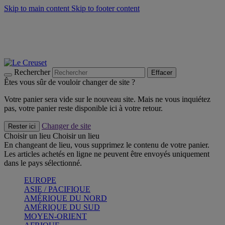
Skip to main content
Skip to footer content
Faites vivre l’été avec la Collection BBQ Outdoor & Thym -
Craquez
Les indispensables Le Creuset -
Craquez
Newsletter: Inscrivez-vous et économisez 10%! -
Inscrivez-vous
maintenant
Rechercher
Effacer
Êtes vous sûr de vouloir changer de site ?
Votre panier sera vide sur le nouveau site. Mais ne vous inquiétez
pas, votre panier reste disponible ici à votre retour.
Changer de site
Rester ici
Choisir un lieu
Choisir un lieu
En changeant de lieu, vous supprimez le contenu de votre panier.
Les articles achetés en ligne ne peuvent être envoyés uniquement
dans le pays sélectionné.
EUROPE
ASIE / PACIFIQUE
AMÉRIQUE DU NORD
AMÉRIQUE DU SUD
MOYEN-ORIENT