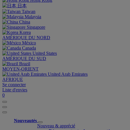
Hong Kong
日本
Taiwan
Malaysia
China
Singapore
Korea
AMÉRIQUE DU NORD
México
Canada
United States
AMÉRIQUE DU SUD
Brazil
MOYEN-ORIENT
United Arab Emirates
AFRIQUE
Se connecter
Liste d'envies
0
Nouveautés
Nouveau & apprécié