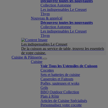
Découvrez toutes les nouveautés
Collection Automne
Les indispensables Le Creuset
Thym
Nouveau & apprécié
Découvrez toutes les nouveautés
Collection Automne
Les indispensables Le Creuset
Thym
Les indispensables Le Creuset
De la cuisson au service de table, trouvez les essentiels
de votre cuisine.
Cuisine & Pâtisserie
Cuisine
Voir Tous les Ustensiles de Cuisson
Cocottes
Sets et batteries de cuisine
Casseroles et Faitouts
Poêles, sauteuses et woks
Grils
BBQ Outdoor Collection
Plats à Rôtir
Articles de Cuisine Spécialisés
Personnalisez votre cocotte