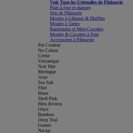
Voir Tous les Ustensiles de Pâtisserie
Plats à four et plaques
Sets de Pâtisserie
Moules à Gâteaux & Muffins
Moules à Tartes
Ramequins et Mini-Cocottes
Moules & Cocottes à Pain
Accessoires à Pâtisserie
Par Couleur
No Colour
Cerise
Volcanique
Noir Mat
Meringue
Azur
Sea Salt
Flint
Blanc
Shell Pink
Bleu Riviera
Onyx
Bamboo
Deep Teal
Garnet
Nectar