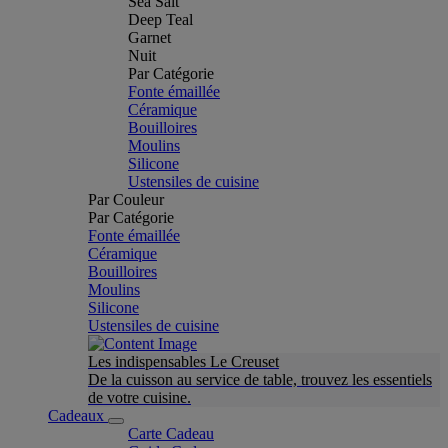
Sea Salt
Deep Teal
Garnet
Nuit
Par Catégorie
Fonte émaillée
Céramique
Bouilloires
Moulins
Silicone
Ustensiles de cuisine
Par Couleur
Par Catégorie
Fonte émaillée
Céramique
Bouilloires
Moulins
Silicone
Ustensiles de cuisine
Les indispensables Le Creuset
De la cuisson au service de table, trouvez les essentiels
de votre cuisine.
Cadeaux
Carte Cadeau