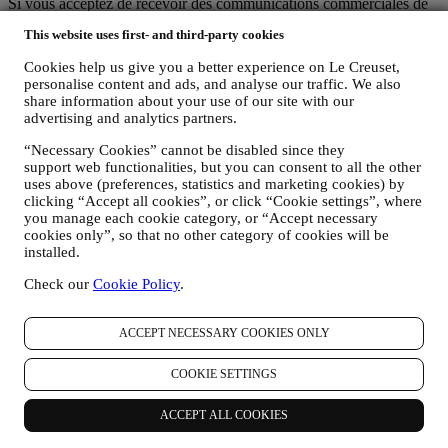
Si vous acceptez de recevoir des communications commerciales de
notre part, vous ferez partie de la base de données des
This website uses first- and third-party cookies
consommateurs du groupe Le Creuset. Celle-ci est gérée
conjointement, par Le Creuset BENELUX et Group AG, dont le
Cookies help us give you a better experience on Le Creuset,
siège social est situé à Neuhofstrasse 4, 6340 Baar, en Suisse. Son
personalise content and ads, and analyse our traffic. We also
représentant désigné dans l'UE est Le Creuset SL, numéro de TVA
share information about your use of our site with our
B62153630, dont les bureaux sont situés Paseo de Gracia 9 2º,
advertising and analytics partners.
08007 Barcelone, Espagne. L’accord de responsabilité conjointe
pourvoit (a) à Le Creuset Group AG la responsabilité de la stratégie
“Necessary Cookies” cannot be disabled since they
marketing globale et de l’expérience client personnalisée ; (b) aux
support web functionalities, but you can consent to all the other
filiales locales Le Creuset le bénéfice et l’implantation de cette
uses above (preferences, statistics and marketing cookies) by
stratégie, ainsi que la possibilité de développer des initiatives
clicking “Accept all cookies”, or click “Cookie settings”, where
you manage each cookie category, or “Accept necessary
marketing et communication de manière indépendante ; (c) à toutes
cookies only”, so that no other category of cookies will be
les parties le devoir de traiter de vos demandes concernant vos droits
installed.
sur vos données.
3. POURQUOI COLLECTONS-NOUS CES INFORMATIONS ?
Check our
Cookie Policy
.
Nous pouvons traiter vos données aux fins suivantes :
POUR RÉPONDRE À NOS OBLIGATIONS LÉGALES.
ACCEPT NECESSARY COOKIES ONLY
Nous pouvons être amenés à traiter certaines données vous
concernant afin de répondre à nos obligations légales, ainsi
COOKIE SETTINGS
qu’à d’autres obligations découlant d’instructions émises par
les pouvoirs publics.
ACCEPT ALL COOKIES
POUR CRÉER UN COMPTE LE CREUSET.
Nous utiliserons vos données pour créer un compte Le