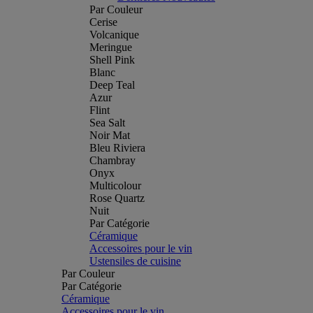
Par Couleur
Cerise
Volcanique
Meringue
Shell Pink
Blanc
Deep Teal
Azur
Flint
Sea Salt
Noir Mat
Bleu Riviera
Chambray
Onyx
Multicolour
Rose Quartz
Nuit
Par Catégorie
Céramique
Accessoires pour le vin
Ustensiles de cuisine
Par Couleur
Par Catégorie
Céramique
Accessoires pour le vin