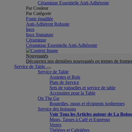
Céramique Essentielle Anti-Adhérente
Par Couleur
Par Catégorie
Fonte émaillée
Anti-Adhérent Robuste
Inox
Inox Signature
Céramique
Céramique Essentielle Anti-Adhérente
Nouveautés
Découvrez nos dernières nouveautés en termes de formes 
Service de Table
Service de Table
Assiettes et Bols
Plats de Service
Sets de vaisselles et service de table
Accesoires pour la Table
On The Go
Bouteilles, mugs et récipients isothermes
Service des boissons
Voir Tous les Articles autour de La Boiss
Mugs, Tasses à Café et Espresso
Verres
Théières et Cafetières