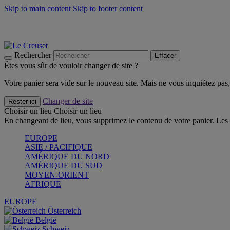
Skip to main content
Skip to footer content
Faites vivre l’été avec la Collection BBQ Outdoor & Thym -
Cra
Les indispensables Le Creuset -
Craquez
Newsletter: Inscrivez-vous et économisez 10%! -
Inscrivez-vous 
Rechercher
Effacer
Êtes vous sûr de vouloir changer de site ?
Votre panier sera vide sur le nouveau site. Mais ne vous inquiétez pas, 
Changer de site
Rester ici
Choisir un lieu
Choisir un lieu
En changeant de lieu, vous supprimez le contenu de votre panier. Les 
EUROPE
ASIE / PACIFIQUE
AMÉRIQUE DU NORD
AMÉRIQUE DU SUD
MOYEN-ORIENT
AFRIQUE
EUROPE
Österreich
België
Schweiz