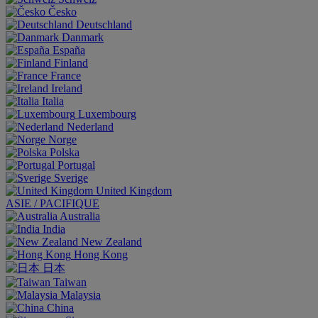
Česko
Deutschland
Danmark
España
Finland
France
Ireland
Italia
Luxembourg
Nederland
Norge
Polska
Portugal
Sverige
United Kingdom
ASIE / PACIFIQUE
Australia
India
New Zealand
Hong Kong
日本
Taiwan
Malaysia
China