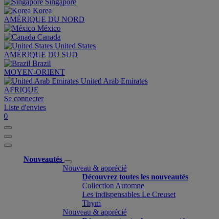
Singapore
Korea
AMÉRIQUE DU NORD
México
Canada
United States
AMÉRIQUE DU SUD
Brazil
MOYEN-ORIENT
United Arab Emirates
AFRIQUE
Se connecter
Liste d'envies
0
Nouveautés
Nouveau & apprécié
Découvrez toutes les nouveautés
Collection Automne
Les indispensables Le Creuset
Thym
Nouveau & apprécié