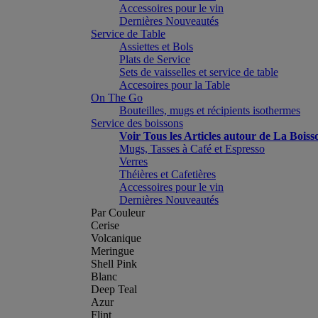
Accessoires pour le vin
Dernières Nouveautés
Service de Table
Assiettes et Bols
Plats de Service
Sets de vaisselles et service de table
Accesoires pour la Table
On The Go
Bouteilles, mugs et récipients isothermes
Service des boissons
Voir Tous les Articles autour de La Boiss
Mugs, Tasses à Café et Espresso
Verres
Théières et Cafetières
Accessoires pour le vin
Dernières Nouveautés
Par Couleur
Cerise
Volcanique
Meringue
Shell Pink
Blanc
Deep Teal
Azur
Flint