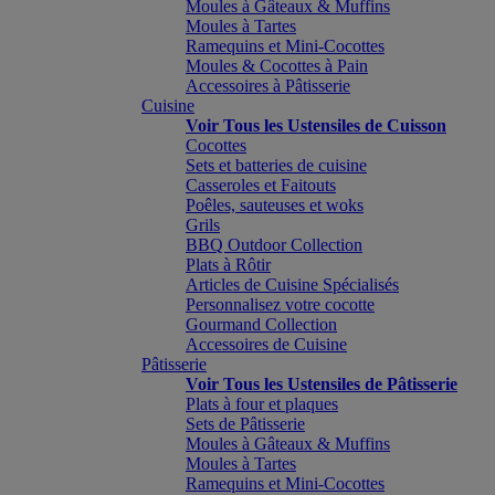
Moules à Gâteaux & Muffins
Moules à Tartes
Ramequins et Mini-Cocottes
Moules & Cocottes à Pain
Accessoires à Pâtisserie
Cuisine
Voir Tous les Ustensiles de Cuisson
Cocottes
Sets et batteries de cuisine
Casseroles et Faitouts
Poêles, sauteuses et woks
Grils
BBQ Outdoor Collection
Plats à Rôtir
Articles de Cuisine Spécialisés
Personnalisez votre cocotte
Gourmand Collection
Accessoires de Cuisine
Pâtisserie
Voir Tous les Ustensiles de Pâtisserie
Plats à four et plaques
Sets de Pâtisserie
Moules à Gâteaux & Muffins
Moules à Tartes
Ramequins et Mini-Cocottes