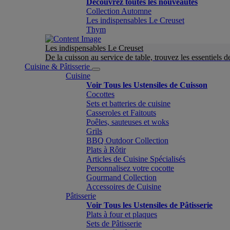
Découvrez toutes les nouveautés
Collection Automne
Les indispensables Le Creuset
Thym
Les indispensables Le Creuset
De la cuisson au service de table, trouvez les essentiels d
Cuisine & Pâtisserie
Cuisine
Voir Tous les Ustensiles de Cuisson
Cocottes
Sets et batteries de cuisine
Casseroles et Faitouts
Poêles, sauteuses et woks
Grils
BBQ Outdoor Collection
Plats à Rôtir
Articles de Cuisine Spécialisés
Personnalisez votre cocotte
Gourmand Collection
Accessoires de Cuisine
Pâtisserie
Voir Tous les Ustensiles de Pâtisserie
Plats à four et plaques
Sets de Pâtisserie