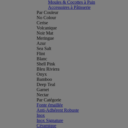
Moules & Cocottes à Pain
Accessoires à Pâtisserie
Par Couleur
No Colour
Cerise
Volcanique
Noir Mat
Meringue
Azur
Sea Salt
Flint
Blanc
Shell Pink
Bleu Riviera
Onyx
Bamboo
Deep Teal
Garnet
Nectar
Par Catégorie
Fonte émaillée
Anti-Adhérent Robuste
Inox
Inox Signature
Céramique